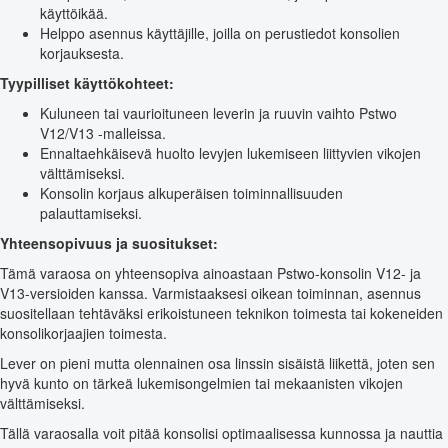
käyttöikää.
Helppo asennus käyttäjille, joilla on perustiedot konsolien
korjauksesta.
Tyypilliset käyttökohteet:
Kuluneen tai vaurioituneen leverin ja ruuvin vaihto Pstwo
V12/V13 -malleissa.
Ennaltaehkäisevä huolto levyjen lukemiseen liittyvien vikojen
välttämiseksi.
Konsolin korjaus alkuperäisen toiminnallisuuden
palauttamiseksi.
Yhteensopivuus ja suositukset:
Tämä varaosa on yhteensopiva ainoastaan Pstwo-konsolin V12- ja
V13-versioiden kanssa. Varmistaaksesi oikean toiminnan, asennus
suositellaan tehtäväksi erikoistuneen teknikon toimesta tai kokeneiden
konsolikorjaajien toimesta.
Lever on pieni mutta olennainen osa linssin sisäistä liikettä, joten sen
hyvä kunto on tärkeä lukemisongelmien tai mekaanisten vikojen
välttämiseksi.
Tällä varaosalla voit pitää konsolisi optimaalisessa kunnossa ja nauttia