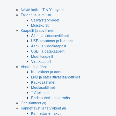
Näytä kaikki IT & Yhteydet
Tallennus ja muisti
Säilytystarvikkeet
Muistikortit
Kaapelit ja sovittimet
Ääni- ja videosovittimet
USB-sovittimet ja liitännät
Ääni- ja videokaapelit
USB- ja datakaapelit
Muut kaapelit
Virtakaapelit
Viestintä ja ääni
Kuulokkeet ja ääni
LNB ja satelliittivastaanottimet
Kaukosäätimet
Mediasoittimet
TV-telineet
Radiopuhelimet ja radio
Oheislaitteet
(9)
Kannettavat ja tarvikkeet
(6)
Kannettavien akut