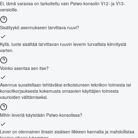
Ei, tämä varaosa on tarkoitettu vain Pstwo-konsolin V12- ja V13-
versioille.
Sisältyykö asennukseen tarvittava ruuvi?
Kyllä, tuote sisältää tarvittavan ruuvin leverin turvallista kiinnitystä
varten.
Voinko asentaa sen itse?
Asennus suositellaan tehtäväksi erikoistuneen teknikon toimesta tai
konsolikorjauksesta kokemusta omaavien käyttäjien toimesta
vaurioiden välttämiseksi.
Mihin leveriä käytetään Pstwo-konsolissa?
Lever on olennainen linssin sisäisen liikkeen kannalta ja mahdollistaa
levyjen oikean lukemisen.