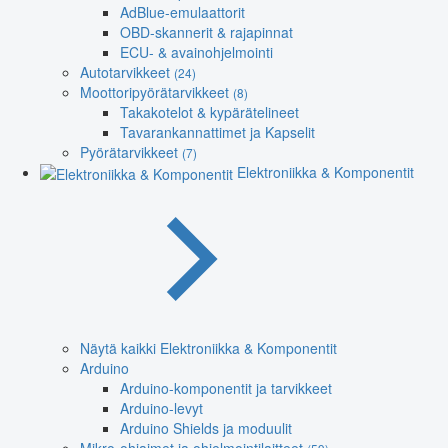
AdBlue-emulaattorit
OBD-skannerit & rajapinnat
ECU- & avainohjelmointi
Autotarvikkeet
(24)
Moottoripyörätarvikkeet
(8)
Takakotelot & kypärätelineet
Tavarankannattimet ja Kapselit
Pyörätarvikkeet
(7)
Elektroniikka & Komponentit
Näytä kaikki Elektroniikka & Komponentit
Arduino
Arduino-komponentit ja tarvikkeet
Arduino-levyt
Arduino Shields ja moduulit