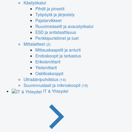
Käsityökalut
Pihdit ja pinsetit
Työpöytä ja järjestely
Pajatarvikkeet
Ruuvimeisselit ja avaustyökalut
ESD ja antistaattisuus
Penkkipuristimet ja tuet
Mittalaitteet
(2)
Mittauskaapelit ja anturit
Endoskoopit ja tarkastus
Erikoismittarit
Yleismittarit
Oskilloskooppit
Ultraäänipuhdistus
(14)
Suurennuslasit ja mikroskoopit
(19)
IT & Yhteydet