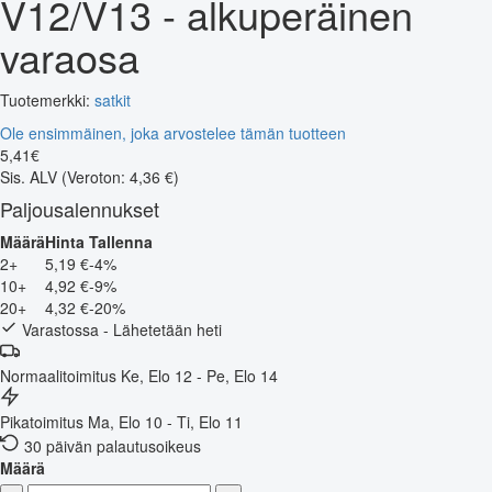
V12/V13 - alkuperäinen
varaosa
Tuotemerkki:
satkit
Ole ensimmäinen, joka arvostelee tämän tuotteen
5
,
41
€
Sis. ALV
(Veroton: 4,36 €)
Paljousalennukset
Määrä
Hinta
Tallenna
2+
5,19 €
-4%
10+
4,92 €
-9%
20+
4,32 €
-20%
Varastossa - Lähetetään heti
Normaalitoimitus
Ke, Elo 12 - Pe, Elo 14
Pikatoimitus
Ma, Elo 10 - Ti, Elo 11
30 päivän palautusoikeus
Määrä