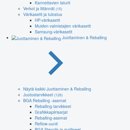
Kannettavien laturit
Verkot ja liitännät
(15)
Värikasetit ja tulostus
HP-värikasetit
Muiden valmistajien värikasetit
Samsung-värikasetit
Juottaminen & Reballing
Näytä kaikki Juottaminen & Reballing
Juotostarvikkeet
(126)
BGA Reballing -asemat
Reballing-tarvikkeet
Grafiikkapiirisarjat
Reballing-asemat
Reflow-uunit
BGA Stencils ja mallineet