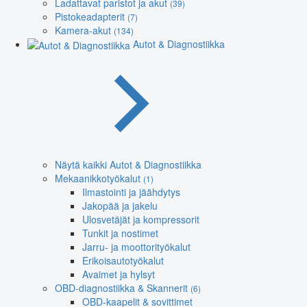
Ladattavat paristot ja akut
(39)
Pistokeadapterit
(7)
Kamera-akut
(134)
Autot & Diagnostiikka
Näytä kaikki Autot & Diagnostiikka
Mekaanikkotyökalut
(1)
Ilmastointi ja jäähdytys
Jakopää ja jakelu
Ulosvetäjät ja kompressorit
Tunkit ja nostimet
Jarru- ja moottorityökalut
Erikoisautotyökalut
Avaimet ja hylsyt
OBD-diagnostiikka & Skannerit
(6)
OBD-kaapelit & sovittimet