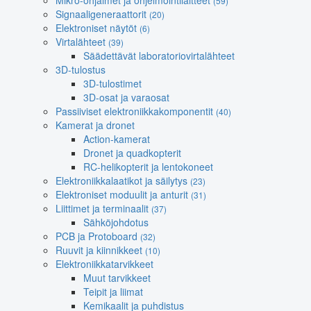
Mikro-ohjaimet ja ohjelmointilaitteet
(59)
Signaaligeneraattorit
(20)
Elektroniset näytöt
(6)
Virtalähteet
(39)
Säädettävät laboratoriovirtalähteet
3D-tulostus
3D-tulostimet
3D-osat ja varaosat
Passiiviset elektroniikkakomponentit
(40)
Kamerat ja dronet
Action-kamerat
Dronet ja quadkopterit
RC-helikopterit ja lentokoneet
Elektroniikkalaatikot ja säilytys
(23)
Elektroniset moduulit ja anturit
(31)
Liittimet ja terminaalit
(37)
Sähköjohdotus
PCB ja Protoboard
(32)
Ruuvit ja kiinnikkeet
(10)
Elektroniikkatarvikkeet
Muut tarvikkeet
Teipit ja liimat
Kemikaalit ja puhdistus