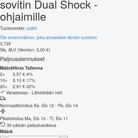
sovitin Dual Shock -
ohjaimille
Tuotemerkki:
satkit
Ole ensimmäinen, joka arvostelee tämän tuotteen
3
,
72
€
Sis. ALV
(Veroton: 3,00 €)
Paljousalennukset
Määrä
Hinta
Tallenna
2+
3,57 €
-4%
10+
3,10 €
-17%
20+
2,91 €
-22%
Varastossa - Lähetetään heti
Normaalitoimitus
Ke, Elo 12 - Pe, Elo 14
Pikatoimitus
Ma, Elo 10 - Ti, Elo 11
30 päivän palautusoikeus
Määrä