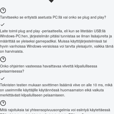
Tarvitseeko se erityistä asetusta PC:llä vai onko se plug and play?
Laite toimii plug and play -periaatteella, eli kun se liitetään USB:llä
Windows-PC:hen, järjestelmän pitäisi tunnistaa se ilman lisäajureita ja
määrittää se yleiseksi gamepadiksi. Muissa käyttöjärjestelmissä tai
hyvin vanhoissa Windows-versioissa voi tarvita yleisajurin, vaikka tämä
on harvinaista.
Onko ohjainten vasteessa havaittavaa viivettä kilpailullisessa
pelaamisessa?
Teknisten testien mukaan sovittimen lisäämä viive on alle 10 ms, mikä
on useimmille käyttäjille käytännössä huomaamaton eikä vaikuta
merkittävästi kilpailulliseen pelaamiseen.
Mitä rajoituksia tai yhteensopivuusongelmia voi esiintyä käytettäessä