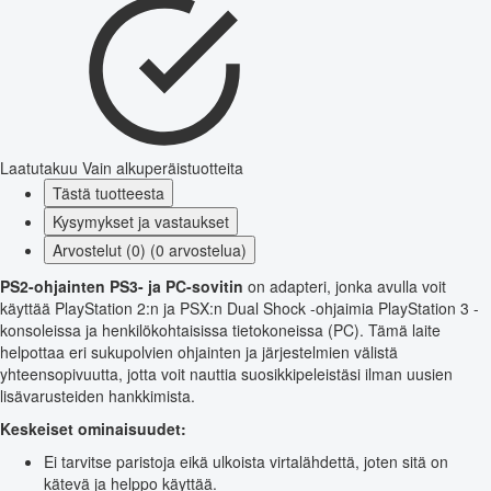
Laatutakuu
Vain alkuperäistuotteita
Tästä tuotteesta
Kysymykset ja vastaukset
Arvostelut (0) (0 arvostelua)
PS2-ohjainten PS3- ja PC-sovitin
on adapteri, jonka avulla voit
käyttää PlayStation 2:n ja PSX:n Dual Shock -ohjaimia PlayStation 3 -
konsoleissa ja henkilökohtaisissa tietokoneissa (PC). Tämä laite
helpottaa eri sukupolvien ohjainten ja järjestelmien välistä
yhteensopivuutta, jotta voit nauttia suosikkipeleistäsi ilman uusien
lisävarusteiden hankkimista.
Keskeiset ominaisuudet:
Ei tarvitse paristoja eikä ulkoista virtalähdettä, joten sitä on
kätevä ja helppo käyttää.