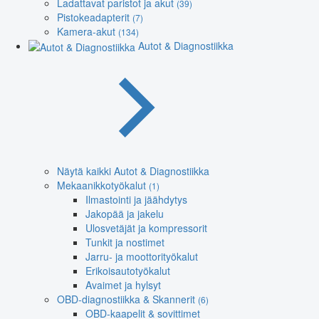
Ladattavat paristot ja akut
(39)
Pistokeadapterit
(7)
Kamera-akut
(134)
Autot & Diagnostiikka
Näytä kaikki Autot & Diagnostiikka
Mekaanikkotyökalut
(1)
Ilmastointi ja jäähdytys
Jakopää ja jakelu
Ulosvetäjät ja kompressorit
Tunkit ja nostimet
Jarru- ja moottorityökalut
Erikoisautotyökalut
Avaimet ja hylsyt
OBD-diagnostiikka & Skannerit
(6)
OBD-kaapelit & sovittimet