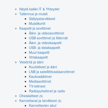
Näytä kaikki IT & Yhteydet
Tallennus ja muisti
Säilytystarvikkeet
Muistikortit
Kaapelit ja sovittimet
Ääni- ja videosovittimet
USB-sovittimet ja liitännät
Ääni- ja videokaapelit
USB- ja datakaapelit
Muut kaapelit
Virtakaapelit
Viestintä ja ääni
Kuulokkeet ja ääni
LNB ja satelliittivastaanottimet
Kaukosäätimet
Mediasoittimet
TV-telineet
Radiopuhelimet ja radio
Oheislaitteet
(9)
Kannettavat ja tarvikkeet
(6)
Kannettavien akut