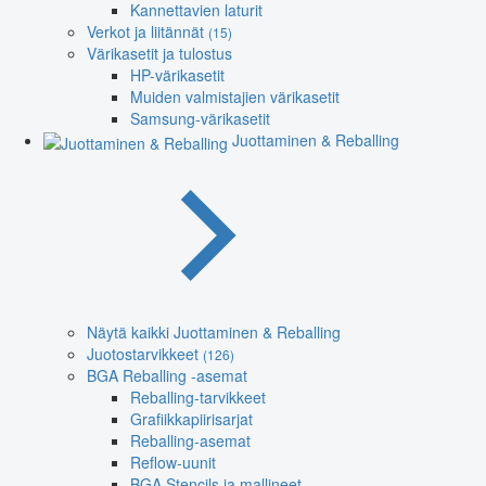
Kannettavien laturit
Verkot ja liitännät
(15)
Värikasetit ja tulostus
HP-värikasetit
Muiden valmistajien värikasetit
Samsung-värikasetit
Juottaminen & Reballing
Näytä kaikki Juottaminen & Reballing
Juotostarvikkeet
(126)
BGA Reballing -asemat
Reballing-tarvikkeet
Grafiikkapiirisarjat
Reballing-asemat
Reflow-uunit
BGA Stencils ja mallineet