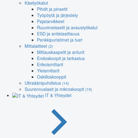
Käsityökalut
Pihdit ja pinsetit
Työpöytä ja järjestely
Pajatarvikkeet
Ruuvimeisselit ja avaustyökalut
ESD ja antistaattisuus
Penkkipuristimet ja tuet
Mittalaitteet
(2)
Mittauskaapelit ja anturit
Endoskoopit ja tarkastus
Erikoismittarit
Yleismittarit
Oskilloskooppit
Ultraäänipuhdistus
(14)
Suurennuslasit ja mikroskoopit
(19)
IT & Yhteydet