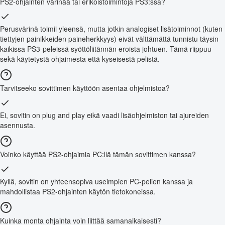
PS2-ohjainten värinää tai erikoistoimintoja PS3:ssa?
Perusvärinä toimii yleensä, mutta jotkin analogiset lisätoiminnot (kuten
tiettyjen painikkeiden paineherkkyys) eivät välttämättä tunnistu täysin
kaikissa PS3-peleissä syöttöliitännän eroista johtuen. Tämä riippuu
sekä käytetystä ohjaimesta että kyseisestä pelistä.
Tarvitseeko sovittimen käyttöön asentaa ohjelmistoa?
Ei, sovitin on plug and play eikä vaadi lisäohjelmiston tai ajureiden
asennusta.
Voinko käyttää PS2-ohjaimia PC:llä tämän sovittimen kanssa?
Kyllä, sovitin on yhteensopiva useimpien PC-pelien kanssa ja
mahdollistaa PS2-ohjainten käytön tietokoneissa.
Kuinka monta ohjainta voin liittää samanaikaisesti?