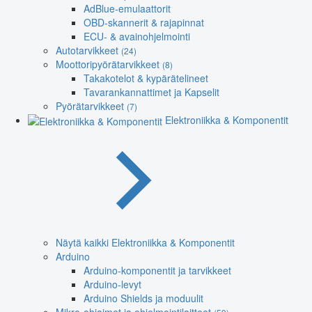
AdBlue-emulaattorit
OBD-skannerit & rajapinnat
ECU- & avainohjelmointi
Autotarvikkeet
(24)
Moottoripyörätarvikkeet
(8)
Takakotelot & kypärätelineet
Tavarankannattimet ja Kapselit
Pyörätarvikkeet
(7)
Elektroniikka & Komponentit
Näytä kaikki Elektroniikka & Komponentit
Arduino
Arduino-komponentit ja tarvikkeet
Arduino-levyt
Arduino Shields ja moduulit