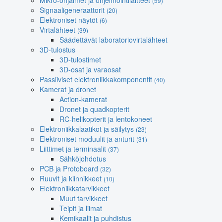
Mikro-ohjaimet ja ohjelmointilaitteet
(59)
Signaaligeneraattorit
(20)
Elektroniset näytöt
(6)
Virtalähteet
(39)
Säädettävät laboratoriovirtalähteet
3D-tulostus
3D-tulostimet
3D-osat ja varaosat
Passiiviset elektroniikkakomponentit
(40)
Kamerat ja dronet
Action-kamerat
Dronet ja quadkopterit
RC-helikopterit ja lentokoneet
Elektroniikkalaatikot ja säilytys
(23)
Elektroniset moduulit ja anturit
(31)
Liittimet ja terminaalit
(37)
Sähköjohdotus
PCB ja Protoboard
(32)
Ruuvit ja kiinnikkeet
(10)
Elektroniikkatarvikkeet
Muut tarvikkeet
Teipit ja liimat
Kemikaalit ja puhdistus