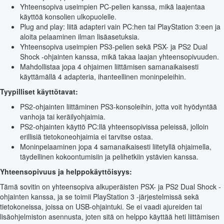
Yhteensopiva useimpien PC-pelien kanssa, mikä laajentaa
käyttöä konsolien ulkopuolelle.
Plug and play: liitä adapteri vain PC:hen tai PlayStation 3:een ja
aloita pelaaminen ilman lisäasetuksia.
Yhteensopiva useimpien PS3-pelien sekä PSX- ja PS2 Dual
Shock -ohjainten kanssa, mikä takaa laajan yhteensopivuuden.
Mahdollistaa jopa 4 ohjaimen liittämisen samanaikaisesti
käyttämällä 4 adapteria, ihanteellinen moninpeleihin.
Tyypilliset käyttötavat:
PS2-ohjainten liittäminen PS3-konsoleihin, jotta voit hyödyntää
vanhoja tai keräilyohjaimia.
PS2-ohjainten käyttö PC:llä yhteensopivissa peleissä, jolloin
erillisiä tietokoneohjaimia ei tarvitse ostaa.
Moninpelaaminen jopa 4 samanaikaisesti liitetyllä ohjaimella,
täydellinen kokoontumisiin ja pelihetkiin ystävien kanssa.
Yhteensopivuus ja helppokäyttöisyys:
Tämä sovitin on yhteensopiva alkuperäisten PSX- ja PS2 Dual Shock -
ohjainten kanssa, ja se toimii PlayStation 3 -järjestelmissä sekä
tietokoneissa, joissa on USB-ohjaintuki. Se ei vaadi ajureiden tai
lisäohjelmiston asennusta, joten sitä on helppo käyttää heti liittämisen