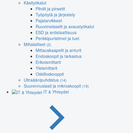
Käsityökalut
Pihdit ja pinsetit
Työpöytä ja järjestely
Pajatarvikkeet
Ruuvimeisselit ja avaustyökalut
ESD ja antistaattisuus
Penkkipuristimet ja tuet
Mittalaitteet
(2)
Mittauskaapelit ja anturit
Endoskoopit ja tarkastus
Erikoismittarit
Yleismittarit
Oskilloskooppit
Ultraäänipuhdistus
(14)
Suurennuslasit ja mikroskoopit
(19)
IT & Yhteydet