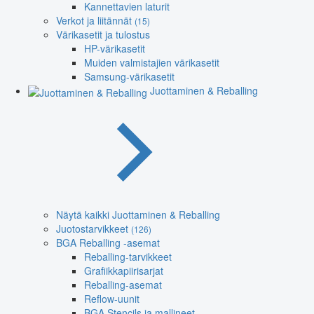
Kannettavien laturit
Verkot ja liitännät
(15)
Värikasetit ja tulostus
HP-värikasetit
Muiden valmistajien värikasetit
Samsung-värikasetit
Juottaminen & Reballing
Näytä kaikki Juottaminen & Reballing
Juotostarvikkeet
(126)
BGA Reballing -asemat
Reballing-tarvikkeet
Grafiikkapiirisarjat
Reballing-asemat
Reflow-uunit
BGA Stencils ja mallineet