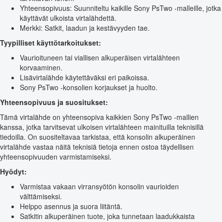
Yhteensopivuus: Suunniteltu kaikille Sony PsTwo -malleille, jotka
käyttävät ulkoista virtalähdettä.
Merkki: Satkit, laadun ja kestävyyden tae.
Tyypilliset käyttötarkoitukset:
Vaurioituneen tai viallisen alkuperäisen virtalähteen
korvaaminen.
Lisävirtalähde käytettäväksi eri paikoissa.
Sony PsTwo -konsolien korjaukset ja huolto.
Yhteensopivuus ja suositukset:
Tämä virtalähde on yhteensopiva kaikkien Sony PsTwo -mallien
kanssa, jotka tarvitsevat ulkoisen virtalähteen mainituilla teknisillä
tiedoilla. On suositeltavaa tarkistaa, että konsolin alkuperäinen
virtalähde vastaa näitä teknisiä tietoja ennen ostoa täydellisen
yhteensopivuuden varmistamiseksi.
Hyödyt:
Varmistaa vakaan virransyötön konsolin vaurioiden
välttämiseksi.
Helppo asennus ja suora liitäntä.
Satkitin alkuperäinen tuote, joka tunnetaan laadukkaista