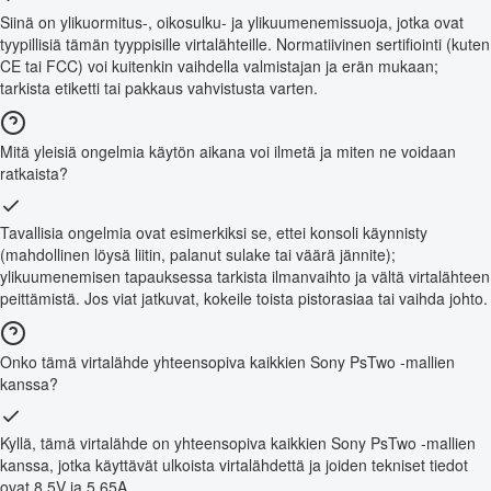
Siinä on ylikuormitus-, oikosulku- ja ylikuumenemissuoja, jotka ovat
tyypillisiä tämän tyyppisille virtalähteille. Normatiivinen sertifiointi (kuten
CE tai FCC) voi kuitenkin vaihdella valmistajan ja erän mukaan;
tarkista etiketti tai pakkaus vahvistusta varten.
Mitä yleisiä ongelmia käytön aikana voi ilmetä ja miten ne voidaan
ratkaista?
Tavallisia ongelmia ovat esimerkiksi se, ettei konsoli käynnisty
(mahdollinen löysä liitin, palanut sulake tai väärä jännite);
ylikuumenemisen tapauksessa tarkista ilmanvaihto ja vältä virtalähteen
peittämistä. Jos viat jatkuvat, kokeile toista pistorasiaa tai vaihda johto.
Onko tämä virtalähde yhteensopiva kaikkien Sony PsTwo -mallien
kanssa?
Kyllä, tämä virtalähde on yhteensopiva kaikkien Sony PsTwo -mallien
kanssa, jotka käyttävät ulkoista virtalähdettä ja joiden tekniset tiedot
ovat 8.5V ja 5.65A.