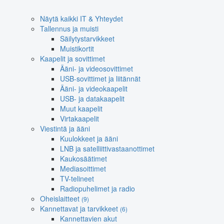
Näytä kaikki IT & Yhteydet
Tallennus ja muisti
Säilytystarvikkeet
Muistikortit
Kaapelit ja sovittimet
Ääni- ja videosovittimet
USB-sovittimet ja liitännät
Ääni- ja videokaapelit
USB- ja datakaapelit
Muut kaapelit
Virtakaapelit
Viestintä ja ääni
Kuulokkeet ja ääni
LNB ja satelliittivastaanottimet
Kaukosäätimet
Mediasoittimet
TV-telineet
Radiopuhelimet ja radio
Oheislaitteet
(9)
Kannettavat ja tarvikkeet
(6)
Kannettavien akut