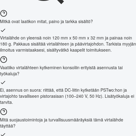
Mitkä ovat laatikon mitat, paino ja tarkka sisältö?
Virtalähde on yleensä noin 120 mm x 50 mm x 32 mm ja painaa noin
180 g. Pakkaus sisältää virtalähteen ja päävirtajohdon. Tarkista myyjän
ilmoitus varmistaaksesi, sisältyvätkö kaapelit toimitukseen.
Vaatiiko virtalähteen kytkeminen konsoliin erityistä asennusta tai
työkaluja?
Ei, asennus on suora: riittää, että DC-liitin kytketään PSTwo:hon ja
virtajohto tavalliseen pistorasiaan (100–240 V, 50 Hz). Lisätyökaluja ei
tarvita.
Mitä suojaustoimintoja ja turvallisuusmääräyksiä tämä virtalähde
täyttää?