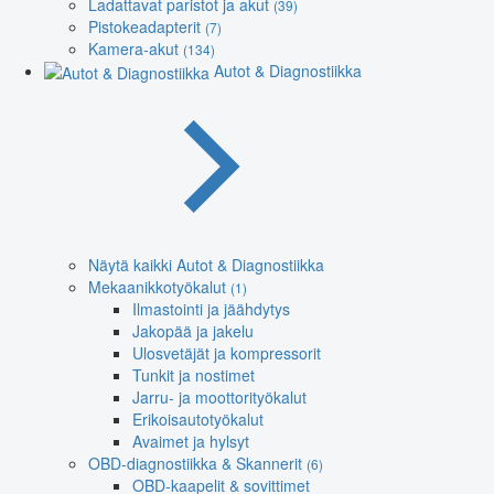
Ladattavat paristot ja akut
(39)
Pistokeadapterit
(7)
Kamera-akut
(134)
Autot & Diagnostiikka
Näytä kaikki Autot & Diagnostiikka
Mekaanikkotyökalut
(1)
Ilmastointi ja jäähdytys
Jakopää ja jakelu
Ulosvetäjät ja kompressorit
Tunkit ja nostimet
Jarru- ja moottorityökalut
Erikoisautotyökalut
Avaimet ja hylsyt
OBD-diagnostiikka & Skannerit
(6)
OBD-kaapelit & sovittimet