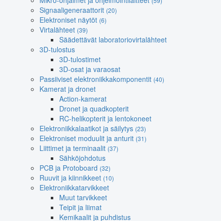
Mikro-ohjaimet ja ohjelmointilaitteet
(59)
Signaaligeneraattorit
(20)
Elektroniset näytöt
(6)
Virtalähteet
(39)
Säädettävät laboratoriovirtalähteet
3D-tulostus
3D-tulostimet
3D-osat ja varaosat
Passiiviset elektroniikkakomponentit
(40)
Kamerat ja dronet
Action-kamerat
Dronet ja quadkopterit
RC-helikopterit ja lentokoneet
Elektroniikkalaatikot ja säilytys
(23)
Elektroniset moduulit ja anturit
(31)
Liittimet ja terminaalit
(37)
Sähköjohdotus
PCB ja Protoboard
(32)
Ruuvit ja kiinnikkeet
(10)
Elektroniikkatarvikkeet
Muut tarvikkeet
Teipit ja liimat
Kemikaalit ja puhdistus