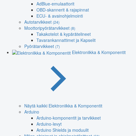
AdBlue-emulaattorit
OBD-skannerit & rajapinnat
ECU- & avainohjelmointi
Autotarvikkeet
(24)
Moottoripyörätarvikkeet
(8)
Takakotelot & kypärätelineet
Tavarankannattimet ja Kapselit
Pyörätarvikkeet
(7)
Elektroniikka & Komponentit
Näytä kaikki Elektroniikka & Komponentit
Arduino
Arduino-komponentit ja tarvikkeet
Arduino-levyt
Arduino Shields ja moduulit