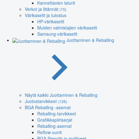
Kannettavien laturit
Verkot ja liitännät
(15)
Värikasetit ja tulostus
HP-värikasetit
Muiden valmistajien värikasetit
Samsung-värikasetit
Juottaminen & Reballing
Näytä kaikki Juottaminen & Reballing
Juotostarvikkeet
(126)
BGA Reballing -asemat
Reballing-tarvikkeet
Grafiikkapiirisarjat
Reballing-asemat
Reflow-uunit
BGA Stencils ja mallineet