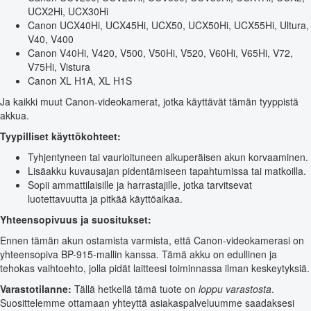
UCX2Hi, UCX30Hi
Canon UCX40Hi, UCX45Hi, UCX50, UCX50Hi, UCX55Hi, Ultura,
V40, V400
Canon V40Hi, V420, V500, V50Hi, V520, V60Hi, V65Hi, V72,
V75Hi, Vistura
Canon XL H1A, XL H1S
Ja kaikki muut Canon-videokamerat, jotka käyttävät tämän tyyppistä
akkua.
Tyypilliset käyttökohteet:
Tyhjentyneen tai vaurioituneen alkuperäisen akun korvaaminen.
Lisäakku kuvausajan pidentämiseen tapahtumissa tai matkoilla.
Sopii ammattilaisille ja harrastajille, jotka tarvitsevat
luotettavuutta ja pitkää käyttöaikaa.
Yhteensopivuus ja suositukset:
Ennen tämän akun ostamista varmista, että Canon-videokamerasi on
yhteensopiva BP-915-mallin kanssa. Tämä akku on edullinen ja
tehokas vaihtoehto, jolla pidät laitteesi toiminnassa ilman keskeytyksiä.
Varastotilanne:
Tällä hetkellä tämä tuote on
loppu varastosta
.
Suosittelemme ottamaan yhteyttä asiakaspalveluumme saadaksesi