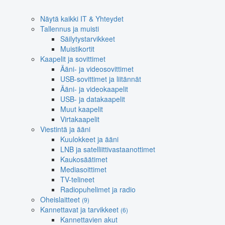
Näytä kaikki IT & Yhteydet
Tallennus ja muisti
Säilytystarvikkeet
Muistikortit
Kaapelit ja sovittimet
Ääni- ja videosovittimet
USB-sovittimet ja liitännät
Ääni- ja videokaapelit
USB- ja datakaapelit
Muut kaapelit
Virtakaapelit
Viestintä ja ääni
Kuulokkeet ja ääni
LNB ja satelliittivastaanottimet
Kaukosäätimet
Mediasoittimet
TV-telineet
Radiopuhelimet ja radio
Oheislaitteet
(9)
Kannettavat ja tarvikkeet
(6)
Kannettavien akut