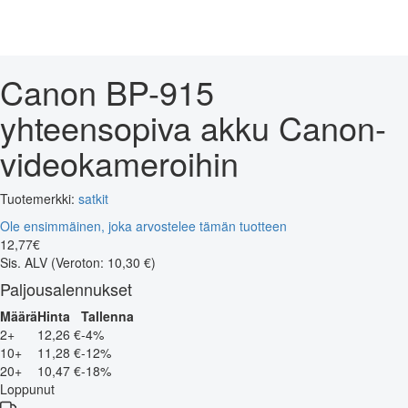
Canon BP-915
yhteensopiva akku Canon-
videokameroihin
Tuotemerkki:
satkit
Ole ensimmäinen, joka arvostelee tämän tuotteen
12
,
77
€
Sis. ALV
(Veroton: 10,30 €)
Paljousalennukset
Määrä
Hinta
Tallenna
2+
12,26 €
-4%
10+
11,28 €
-12%
20+
10,47 €
-18%
Loppunut