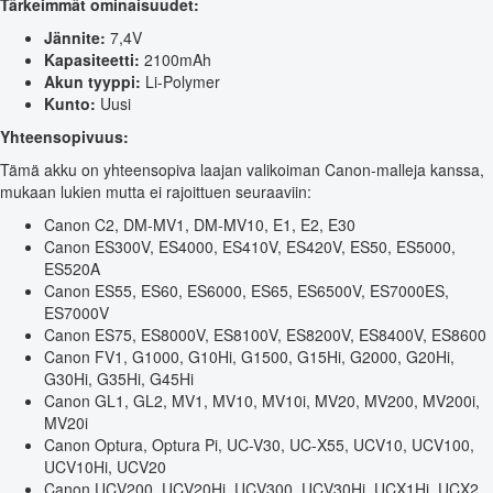
Tärkeimmät ominaisuudet:
Jännite:
7,4V
Kapasiteetti:
2100mAh
Akun tyyppi:
Li-Polymer
Kunto:
Uusi
Yhteensopivuus:
Tämä akku on yhteensopiva laajan valikoiman Canon-malleja kanssa,
mukaan lukien mutta ei rajoittuen seuraaviin:
Canon C2, DM-MV1, DM-MV10, E1, E2, E30
Canon ES300V, ES4000, ES410V, ES420V, ES50, ES5000,
ES520A
Canon ES55, ES60, ES6000, ES65, ES6500V, ES7000ES,
ES7000V
Canon ES75, ES8000V, ES8100V, ES8200V, ES8400V, ES8600
Canon FV1, G1000, G10Hi, G1500, G15Hi, G2000, G20Hi,
G30Hi, G35Hi, G45Hi
Canon GL1, GL2, MV1, MV10, MV10i, MV20, MV200, MV200i,
MV20i
Canon Optura, Optura Pi, UC-V30, UC-X55, UCV10, UCV100,
UCV10Hi, UCV20
Canon UCV200, UCV20Hi, UCV300, UCV30Hi, UCX1Hi, UCX2,