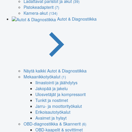
Ladattavat paristot ja akut
(39)
Pistokeadapterit
(7)
Kamera-akut
(134)
Autot & Diagnostiikka
Näytä kaikki Autot & Diagnostiikka
Mekaanikkotyökalut
(1)
Ilmastointi ja jäähdytys
Jakopää ja jakelu
Ulosvetäjät ja kompressorit
Tunkit ja nostimet
Jarru- ja moottorityökalut
Erikoisautotyökalut
Avaimet ja hylsyt
OBD-diagnostiikka & Skannerit
(6)
OBD-kaapelit & sovittimet