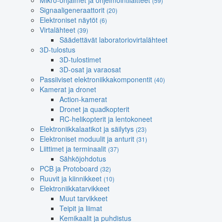
Mikro-ohjaimet ja ohjelmointilaitteet
(59)
Signaaligeneraattorit
(20)
Elektroniset näytöt
(6)
Virtalähteet
(39)
Säädettävät laboratoriovirtalähteet
3D-tulostus
3D-tulostimet
3D-osat ja varaosat
Passiiviset elektroniikkakomponentit
(40)
Kamerat ja dronet
Action-kamerat
Dronet ja quadkopterit
RC-helikopterit ja lentokoneet
Elektroniikkalaatikot ja säilytys
(23)
Elektroniset moduulit ja anturit
(31)
Liittimet ja terminaalit
(37)
Sähköjohdotus
PCB ja Protoboard
(32)
Ruuvit ja kiinnikkeet
(10)
Elektroniikkatarvikkeet
Muut tarvikkeet
Teipit ja liimat
Kemikaalit ja puhdistus