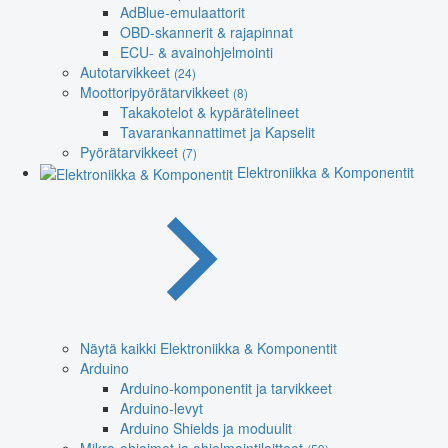
AdBlue-emulaattorit
OBD-skannerit & rajapinnat
ECU- & avainohjelmointi
Autotarvikkeet
(24)
Moottoripyörätarvikkeet
(8)
Takakotelot & kypärätelineet
Tavarankannattimet ja Kapselit
Pyörätarvikkeet
(7)
Elektroniikka & Komponentit
Näytä kaikki Elektroniikka & Komponentit
Arduino
Arduino-komponentit ja tarvikkeet
Arduino-levyt
Arduino Shields ja moduulit