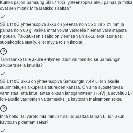
Kuinka paljon Samsung SB-L110G -yhteensopiva akku painaa ja mitkä
ovat sen mitat? Mitä laatikko sisältää?
SB-L110G-yhteensopiva akku on yleensä noin 55 x 38 x 21 mm ja
painaa noin 80 g, vaikka mitat voivat vaihdella hieman valmistajasta
riippuen. Pakkauksen sisältö on yleensä vain akku, eikä laturia tai
suojakoteloa sisälly, ellei myyjä toisin ilmoita.
Tarvitaanko tälle akulle erityinen laturi vai toimiiko se Samsungin
alkuperäisellä laturilla?
SB-L110G-akku on yhteensopiva Samsungin 7,4V Li-Ion-akuille
suunniteltujen alkuperäislatureiden kanssa. On aina suositeltavaa
varmistaa, että laturi antaa oikean lähtöjännitteen (7,4V) ja soveltuu Li-
Ion-akuille vaurioiden välttämiseksi ja käyttöiän maksimoimiseksi.
Mitä hoito- tai varotoimia minun tulisi noudattaa tämän Li-Ion-akun
käyttöiän pidentämiseksi?