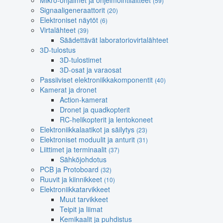
Mikro-ohjaimet ja ohjelmointilaitteet
(59)
Signaaligeneraattorit
(20)
Elektroniset näytöt
(6)
Virtalähteet
(39)
Säädettävät laboratoriovirtalähteet
3D-tulostus
3D-tulostimet
3D-osat ja varaosat
Passiiviset elektroniikkakomponentit
(40)
Kamerat ja dronet
Action-kamerat
Dronet ja quadkopterit
RC-helikopterit ja lentokoneet
Elektroniikkalaatikot ja säilytys
(23)
Elektroniset moduulit ja anturit
(31)
Liittimet ja terminaalit
(37)
Sähköjohdotus
PCB ja Protoboard
(32)
Ruuvit ja kiinnikkeet
(10)
Elektroniikkatarvikkeet
Muut tarvikkeet
Teipit ja liimat
Kemikaalit ja puhdistus