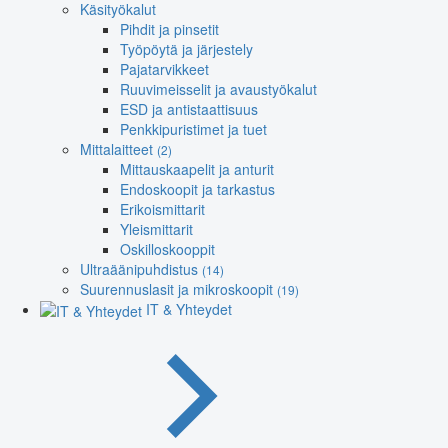
Käsityökalut
Pihdit ja pinsetit
Työpöytä ja järjestely
Pajatarvikkeet
Ruuvimeisselit ja avaustyökalut
ESD ja antistaattisuus
Penkkipuristimet ja tuet
Mittalaitteet
(2)
Mittauskaapelit ja anturit
Endoskoopit ja tarkastus
Erikoismittarit
Yleismittarit
Oskilloskooppit
Ultraäänipuhdistus
(14)
Suurennuslasit ja mikroskoopit
(19)
IT & Yhteydet