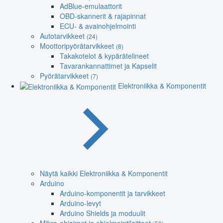
AdBlue-emulaattorit
OBD-skannerit & rajapinnat
ECU- & avainohjelmointi
Autotarvikkeet
(24)
Moottoripyörätarvikkeet
(8)
Takakotelot & kypärätelineet
Tavarankannattimet ja Kapselit
Pyörätarvikkeet
(7)
Elektroniikka & Komponentit
Näytä kaikki Elektroniikka & Komponentit
Arduino
Arduino-komponentit ja tarvikkeet
Arduino-levyt
Arduino Shields ja moduulit