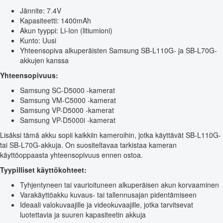
Jännite: 7.4V
Kapasiteetti: 1400mAh
Akun tyyppi: Li-Ion (litiumioni)
Kunto: Uusi
Yhteensopiva alkuperäisten Samsung SB-L110G- ja SB-L70G-
akkujen kanssa
Yhteensopivuus:
Samsung SC-D5000 -kamerat
Samsung VM-C5000 -kamerat
Samsung VP-D5000 -kamerat
Samsung VP-D5000i -kamerat
Lisäksi tämä akku sopii kaikkiin kameroihin, jotka käyttävät SB-L110G-
tai SB-L70G-akkuja. On suositeltavaa tarkistaa kameran
käyttöoppaasta yhteensopivuus ennen ostoa.
Tyypilliset käyttökohteet:
Tyhjentyneen tai vaurioituneen alkuperäisen akun korvaaminen
Varakäyttöakku kuvaus- tai tallennusajan pidentämiseen
Ideaali valokuvaajille ja videokuvaajille, jotka tarvitsevat
luotettavia ja suuren kapasiteetin akkuja