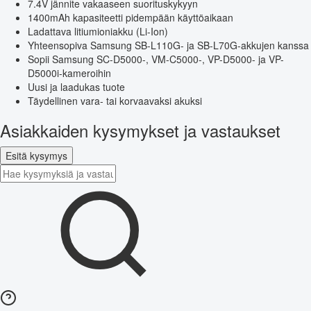
7.4V jännite vakaaseen suorituskykyyn
1400mAh kapasiteetti pidempään käyttöaikaan
Ladattava litiumioniakku (Li-Ion)
Yhteensopiva Samsung SB-L110G- ja SB-L70G-akkujen kanssa
Sopii Samsung SC-D5000-, VM-C5000-, VP-D5000- ja VP-
D5000i-kameroihin
Uusi ja laadukas tuote
Täydellinen vara- tai korvaavaksi akuksi
Asiakkaiden kysymykset ja vastaukset
Esitä kysymys