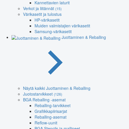
Kannettavien laturit
Verkot ja liitännät
(15)
Värikasetit ja tulostus
HP-värikasetit
Muiden valmistajien värikasetit
Samsung-värikasetit
Juottaminen & Reballing
Näytä kaikki Juottaminen & Reballing
Juotostarvikkeet
(126)
BGA Reballing -asemat
Reballing-tarvikkeet
Grafiikkapiirisarjat
Reballing-asemat
Reflow-uunit
BGA Stencils ja mallineet