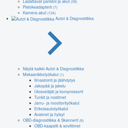
Ladattavat paristot ja akut
(39)
Pistokeadapterit
(7)
Kamera-akut
(134)
Autot & Diagnostiikka
Näytä kaikki Autot & Diagnostiikka
Mekaanikkotyökalut
(1)
Ilmastointi ja jäähdytys
Jakopää ja jakelu
Ulosvetäjät ja kompressorit
Tunkit ja nostimet
Jarru- ja moottorityökalut
Erikoisautotyökalut
Avaimet ja hylsyt
OBD-diagnostiikka & Skannerit
(6)
OBD-kaapelit & sovittimet