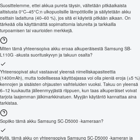
Suosittelemme, ettei akkua pureta täysin, vältetään pitkäaikaista
altistusta 0°C–45°C:n ulkopuolisille lämpötiloille ja säilytetään akku
osittain ladattuna (40–60 %), jos sitä ei käytetä pitkään aikaan. On
tärkeää olla käyttämättä sopimattomia latureita ja tarkkailla
turpoamisen tai vaurioiden merkkejä.
Miten tämä yhteensopiva akku eroaa alkuperäisestä Samsung SB-
L110G -akusta suorituskyvyn ja takuun osalta?
Yhteensopivat akut vastaavat yleensä nimelliskapasiteettia
(1400mAh), mutta todellisessa käyttöajassa voi olla pieniä eroja (±5 %)
kennojen ja sisäisten ohjausten vaihteluiden vuoksi. Takuu on yleensä
6–12 kuukautta jälleenmyyjästä riippuen, kun taas alkuperäiset voivat
tarjota laajemman jälkimarkkinatuen. Myyjän käytäntö kannattaa aina
tarkistaa.
Sopiiko tämä akku Samsung SC-D5000 -kameraan?
Kyllä, tämä akku on yhteensopiva Samsung SC-D5000 -kameran ja