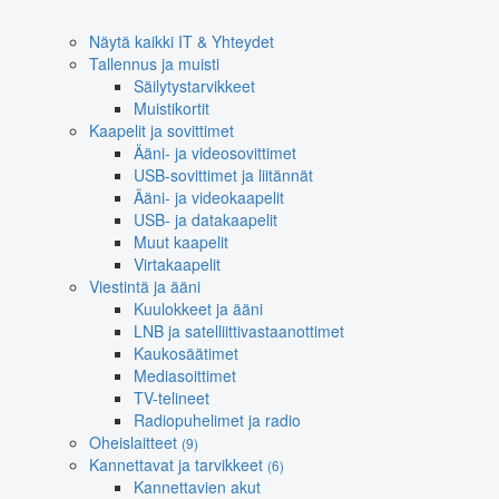
Näytä kaikki IT & Yhteydet
Tallennus ja muisti
Säilytystarvikkeet
Muistikortit
Kaapelit ja sovittimet
Ääni- ja videosovittimet
USB-sovittimet ja liitännät
Ääni- ja videokaapelit
USB- ja datakaapelit
Muut kaapelit
Virtakaapelit
Viestintä ja ääni
Kuulokkeet ja ääni
LNB ja satelliittivastaanottimet
Kaukosäätimet
Mediasoittimet
TV-telineet
Radiopuhelimet ja radio
Oheislaitteet
(9)
Kannettavat ja tarvikkeet
(6)
Kannettavien akut