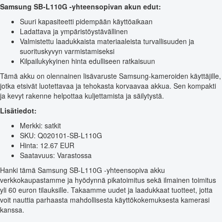
Samsung SB-L110G -yhteensopivan akun edut:
Suuri kapasiteetti pidempään käyttöaikaan
Ladattava ja ympäristöystävällinen
Valmistettu laadukkaista materiaaleista turvallisuuden ja
suorituskyvyn varmistamiseksi
Kilpailukykyinen hinta edulliseen ratkaisuun
Tämä akku on olennainen lisävaruste Samsung-kameroiden käyttäjille,
jotka etsivät luotettavaa ja tehokasta korvaavaa akkua. Sen kompakti
ja kevyt rakenne helpottaa kuljettamista ja säilytystä.
Lisätiedot:
Merkki: satkit
SKU: Q020101-SB-L110G
Hinta: 12.67 EUR
Saatavuus: Varastossa
Hanki tämä Samsung SB-L110G -yhteensopiva akku
verkkokaupastamme ja hyödynnä pikatoimitus sekä ilmainen toimitus
yli 60 euron tilauksille. Takaamme uudet ja laadukkaat tuotteet, jotta
voit nauttia parhaasta mahdollisesta käyttökokemuksesta kamerasi
kanssa.