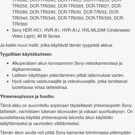
TRV255, DCR-TRV260, DCR-TRV265, DCR-TRV27, DCR-
TRV280, DCR-TRV285, DCR-TRV30, DCR-TRV33, DCR-
TRV340, DCR-TRV345, DCR-TRV350, DCR-TRV355, DCR-
TRV360
Sony HDR-HC1, HVR-A1, HVR-A1J, HVL-ML20M (Underwater
Video Light), All M Series
Ja kaikki muut mallit, jotka käyttävät tämän tyyppistä akkua.
Tyypilliset käyttökohteet:
Alkuperäisen akun korvaaminen Sony-videokameroissa ja
digikameroissa.
Laitteen käyttöajan pidentäminen pitkiä tallennuksia varten.
Hyvä valinta valokuvaajille ja videokuvaajille, jotka tarvitsevat
luotettavaa virtaa laitteisiinsa.
Yhteensopivuus ja huolto:
Tämä akku on suunniteltu sopimaan täydellisesti yhteensopiviin Sony-
laitteisiin, varmistaen tukevan istuvuuden ja vakaan suorituskyvyn. On
suositeltavaa käyttää yhteensopivia latureita akun käyttöiän
säilyttämiseksi ja vaurioiden välttämiseksi.
Tämän akun avulla voit pitää Sony-kamerasi toiminnassa pidempään