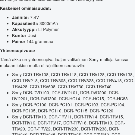
Keskeiset ominaisuudet:
Jännite:
7.4V
Kapasiteetti:
3000mAh
Akkutyyppi:
Li-Polymer
Kunto:
Uusi
Paino:
144 grammaa
Yhteensopivuus:
Tämä akku on yhteensopiva laajan valikoiman Sony-malleja kanssa,
mukaan lukien mutta ei rajoittuen seuraaviin:
Sony CCD-TRV108, CCD-TRV118, CCD-TRV128, CCD-TRV138,
CCD-TRV218, CCD-TRV308, CCD-TRV328, CCD-TRV418, CCD-
TRV428, CCD-TRV608, CCD-TRV730, CCD-TRV740
Sony DCR-DVD100, DCR-DVD101, DCR-DVD200, DCR-
DVD201, DCR-DVD300, DCR-HC14, DCR-HC15, DCR-HC88
Sony DCR-PC100, DCR-PC101, DCR-PC103, DCR-PC104,
DCR-PC105, DCR-PC110, DCR-PC115, DCR-PC120
Sony DCR-TRV10, DCR-TRV11, DCR-TRV14, DCR-TRV15,
DCR-TRV16, DCR-TRV17, DCR-TRV18, DCR-TRV19, DCR-
TRV20, DCR-TRV22, DCR-TRV230, DCR-TRV238, DCR-
TRV240, DCR-TRV245, DCR-TRV25, DCR-TRV250, DCR-