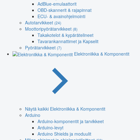
AdBlue-emulaattorit
OBD-skannerit & rajapinnat
ECU- & avainohjelmointi
Autotarvikkeet
(24)
Moottoripyörätarvikkeet
(8)
Takakotelot & kypärätelineet
Tavarankannattimet ja Kapselit
Pyörätarvikkeet
(7)
Elektroniikka & Komponentit
Näytä kaikki Elektroniikka & Komponentit
Arduino
Arduino-komponentit ja tarvikkeet
Arduino-levyt
Arduino Shields ja moduulit