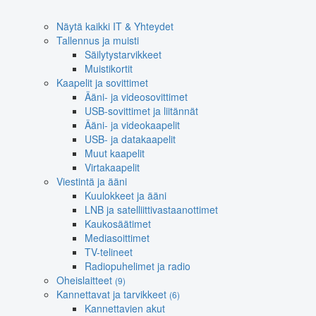
Näytä kaikki IT & Yhteydet
Tallennus ja muisti
Säilytystarvikkeet
Muistikortit
Kaapelit ja sovittimet
Ääni- ja videosovittimet
USB-sovittimet ja liitännät
Ääni- ja videokaapelit
USB- ja datakaapelit
Muut kaapelit
Virtakaapelit
Viestintä ja ääni
Kuulokkeet ja ääni
LNB ja satelliittivastaanottimet
Kaukosäätimet
Mediasoittimet
TV-telineet
Radiopuhelimet ja radio
Oheislaitteet
(9)
Kannettavat ja tarvikkeet
(6)
Kannettavien akut