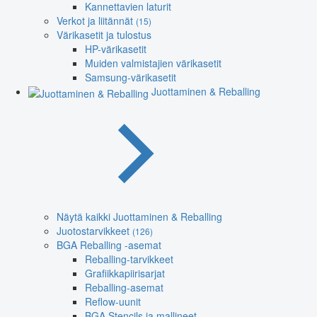
Kannettavien laturit
Verkot ja liitännät
(15)
Värikasetit ja tulostus
HP-värikasetit
Muiden valmistajien värikasetit
Samsung-värikasetit
Juottaminen & Reballing
Näytä kaikki Juottaminen & Reballing
Juotostarvikkeet
(126)
BGA Reballing -asemat
Reballing-tarvikkeet
Grafiikkapiirisarjat
Reballing-asemat
Reflow-uunit
BGA Stencils ja mallineet