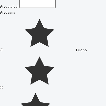
Arvostelusi
Arvosana
Huono