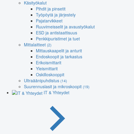
Käsityökalut
Pihdit ja pinsetit
Työpöytä ja järjestely
Pajatarvikkeet
Ruuvimeisselit ja avaustyökalut
ESD ja antistaattisuus
Penkkipuristimet ja tuet
Mittalaitteet
(2)
Mittauskaapelit ja anturit
Endoskoopit ja tarkastus
Erikoismittarit
Yleismittarit
Oskilloskooppit
Ultraäänipuhdistus
(14)
Suurennuslasit ja mikroskoopit
(19)
IT & Yhteydet