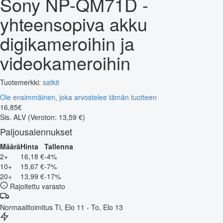
Sony NP-QM71D -
yhteensopiva akku
digikameroihin ja
videokameroihin
Tuotemerkki:
satkit
Ole ensimmäinen, joka arvostelee tämän tuotteen
16
,
85
€
Sis. ALV
(Veroton: 13,59 €)
Paljousalennukset
Määrä
Hinta
Tallenna
2+
16,18 €
-4%
10+
15,67 €
-7%
20+
13,99 €
-17%
Rajoitettu varasto
Normaalitoimitus
Ti, Elo 11 - To, Elo 13