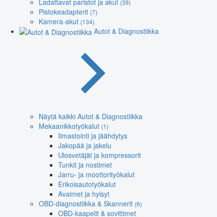
Ladattavat paristot ja akut
(39)
Pistokeadapterit
(7)
Kamera-akut
(134)
Autot & Diagnostiikka
Näytä kaikki Autot & Diagnostiikka
Mekaanikkotyökalut
(1)
Ilmastointi ja jäähdytys
Jakopää ja jakelu
Ulosvetäjät ja kompressorit
Tunkit ja nostimet
Jarru- ja moottorityökalut
Erikoisautotyökalut
Avaimet ja hylsyt
OBD-diagnostiikka & Skannerit
(6)
OBD-kaapelit & sovittimet