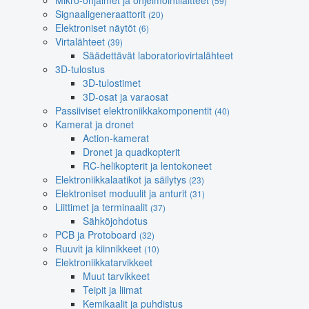
Mikro-ohjaimet ja ohjelmointilaitteet
(59)
Signaaligeneraattorit
(20)
Elektroniset näytöt
(6)
Virtalähteet
(39)
Säädettävät laboratoriovirtalähteet
3D-tulostus
3D-tulostimet
3D-osat ja varaosat
Passiiviset elektroniikkakomponentit
(40)
Kamerat ja dronet
Action-kamerat
Dronet ja quadkopterit
RC-helikopterit ja lentokoneet
Elektroniikkalaatikot ja säilytys
(23)
Elektroniset moduulit ja anturit
(31)
Liittimet ja terminaalit
(37)
Sähköjohdotus
PCB ja Protoboard
(32)
Ruuvit ja kiinnikkeet
(10)
Elektroniikkatarvikkeet
Muut tarvikkeet
Teipit ja liimat
Kemikaalit ja puhdistus