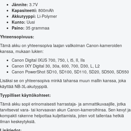
Jännite:
3.7V
Kapasiteetti:
800mAh
Akkutyyppi:
Li-Polymer
Kunto:
Uusi
Paino:
35 grammaa
Yhteensopivuus:
Tämä akku on yhteensopiva laajan valikoiman Canon-kameroiden
kanssa, mukaan lukien:
Canon Digital IXUS 700, 750, i, i5, II, IIs
Canon IXY Digital 30, 30a, 600, 700, D30, L, L2
Canon PowerShot SD10, SD100, SD110, SD20, SD500, SD550
Lisäksi se on yhteensopiva minkä tahansa muun mallin kanssa, joka
käyttää NB-3L-akutyyppiä.
Tyypilliset käyttökohteet:
Tämä akku sopii erinomaisesti harrastaja- ja ammattikuvaajille, jotka
tarvitsevat vara- tai korvaavan akun Canon-kameroihinsa. Sen kevyt ja
kompakti rakenne helpottaa kuljettamista, joten voit tallentaa hetkiä
ilman keskeytyksiä.
Lisätiedot: