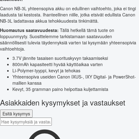
Canon NB-3L yhteensopiva akku on edullinen vaihtoehto, joka ei tingi
laadusta tai kestosta. Ihanteellinen niille, jotka etsivät edullista Canon
NB-3L ladattavaa akkua tehokkuudesta tinkimättä.
Huomautus saatavuudesta:
Tällä hetkellä tämä tuote on
loppuunmyyty. Suosittelemme tarkistamaan saatavuuden
säännöllisesti tulevia täydennyksiä varten tai kysymään yhteensopivia
vaihtoehtoja.
3.7V jännite tasaisen suorituskyvyn takaamiseksi
800mAh kapasiteetti hyvää käyttöaikaa varten
Li-Polymer-tyyppi, kevyt ja tehokas
Yhteensopiva useiden Canon IXUS-, IXY Digital- ja PowerShot-
mallien kanssa
Kevyt, 35 gramman paino helpottaa kuljettamista
Asiakkaiden kysymykset ja vastaukset
Esitä kysymys