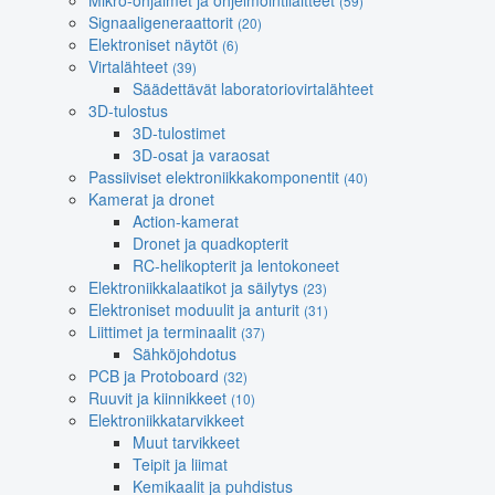
Mikro-ohjaimet ja ohjelmointilaitteet
(59)
Signaaligeneraattorit
(20)
Elektroniset näytöt
(6)
Virtalähteet
(39)
Säädettävät laboratoriovirtalähteet
3D-tulostus
3D-tulostimet
3D-osat ja varaosat
Passiiviset elektroniikkakomponentit
(40)
Kamerat ja dronet
Action-kamerat
Dronet ja quadkopterit
RC-helikopterit ja lentokoneet
Elektroniikkalaatikot ja säilytys
(23)
Elektroniset moduulit ja anturit
(31)
Liittimet ja terminaalit
(37)
Sähköjohdotus
PCB ja Protoboard
(32)
Ruuvit ja kiinnikkeet
(10)
Elektroniikkatarvikkeet
Muut tarvikkeet
Teipit ja liimat
Kemikaalit ja puhdistus