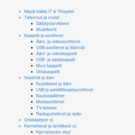
Näytä kaikki IT & Yhteydet
Tallennus ja muisti
Säilytystarvikkeet
Muistikortit
Kaapelit ja sovittimet
Ääni- ja videosovittimet
USB-sovittimet ja liitännät
Ääni- ja videokaapelit
USB- ja datakaapelit
Muut kaapelit
Virtakaapelit
Viestintä ja ääni
Kuulokkeet ja ääni
LNB ja satelliittivastaanottimet
Kaukosäätimet
Mediasoittimet
TV-telineet
Radiopuhelimet ja radio
Oheislaitteet
(9)
Kannettavat ja tarvikkeet
(6)
Kannettavien akut