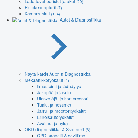
Ladattavat paristot ja akut
(39)
Pistokeadapterit
(7)
Kamera-akut
(134)
Autot & Diagnostiikka
Näytä kaikki Autot & Diagnostiikka
Mekaanikkotyökalut
(1)
Ilmastointi ja jäähdytys
Jakopää ja jakelu
Ulosvetäjät ja kompressorit
Tunkit ja nostimet
Jarru- ja moottorityökalut
Erikoisautotyökalut
Avaimet ja hylsyt
OBD-diagnostiikka & Skannerit
(6)
OBD-kaapelit & sovittimet