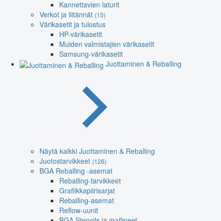
Kannettavien laturit
Verkot ja liitännät
(15)
Värikasetit ja tulostus
HP-värikasetit
Muiden valmistajien värikasetit
Samsung-värikasetit
Juottaminen & Reballing
Näytä kaikki Juottaminen & Reballing
Juotostarvikkeet
(126)
BGA Reballing -asemat
Reballing-tarvikkeet
Grafiikkapiirisarjat
Reballing-asemat
Reflow-uunit
BGA Stencils ja mallineet