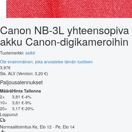
Canon NB-3L yhteensopiva
akku Canon-digikameroihin
Tuotemerkki:
satkit
Ole ensimmäinen, joka arvostelee tämän tuotteen
3
,
97
€
Sis. ALV
(Veroton: 3,20 €)
Paljousalennukset
Määrä
Hinta
Tallenna
2+
3,81 €
-4%
10+
3,61 €
-9%
20+
3,17 €
-20%
Loppunut
Normaalitoimitus
Ke, Elo 12 - Pe, Elo 14