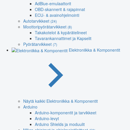
AdBlue-emulaattorit
OBD-skannerit & rajapinnat
ECU- & avainohjelmointi
Autotarvikkeet
(24)
Moottoripyörätarvikkeet
(8)
Takakotelot & kypärätelineet
Tavarankannattimet ja Kapselit
Pyörätarvikkeet
(7)
Elektroniikka & Komponentit
Näytä kaikki Elektroniikka & Komponentit
Arduino
Arduino-komponentit ja tarvikkeet
Arduino-levyt
Arduino Shields ja moduulit