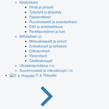
Käsityökalut
Pihdit ja pinsetit
Työpöytä ja järjestely
Pajatarvikkeet
Ruuvimeisselit ja avaustyökalut
ESD ja antistaattisuus
Penkkipuristimet ja tuet
Mittalaitteet
(2)
Mittauskaapelit ja anturit
Endoskoopit ja tarkastus
Erikoismittarit
Yleismittarit
Oskilloskooppit
Ultraäänipuhdistus
(14)
Suurennuslasit ja mikroskoopit
(19)
IT & Yhteydet