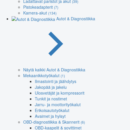
Ladattavat paristot ja akut
(39)
Pistokeadapterit
(7)
Kamera-akut
(134)
Autot & Diagnostiikka
Näytä kaikki Autot & Diagnostiikka
Mekaanikkotyökalut
(1)
Ilmastointi ja jäähdytys
Jakopää ja jakelu
Ulosvetäjät ja kompressorit
Tunkit ja nostimet
Jarru- ja moottorityökalut
Erikoisautotyökalut
Avaimet ja hylsyt
OBD-diagnostiikka & Skannerit
(6)
OBD-kaapelit & sovittimet