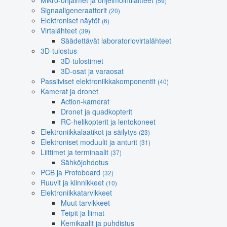
Mikro-ohjaimet ja ohjelmointilaitteet
(59)
Signaaligeneraattorit
(20)
Elektroniset näytöt
(6)
Virtalähteet
(39)
Säädettävät laboratoriovirtalähteet
3D-tulostus
3D-tulostimet
3D-osat ja varaosat
Passiiviset elektroniikkakomponentit
(40)
Kamerat ja dronet
Action-kamerat
Dronet ja quadkopterit
RC-helikopterit ja lentokoneet
Elektroniikkalaatikot ja säilytys
(23)
Elektroniset moduulit ja anturit
(31)
Liittimet ja terminaalit
(37)
Sähköjohdotus
PCB ja Protoboard
(32)
Ruuvit ja kiinnikkeet
(10)
Elektroniikkatarvikkeet
Muut tarvikkeet
Teipit ja liimat
Kemikaalit ja puhdistus