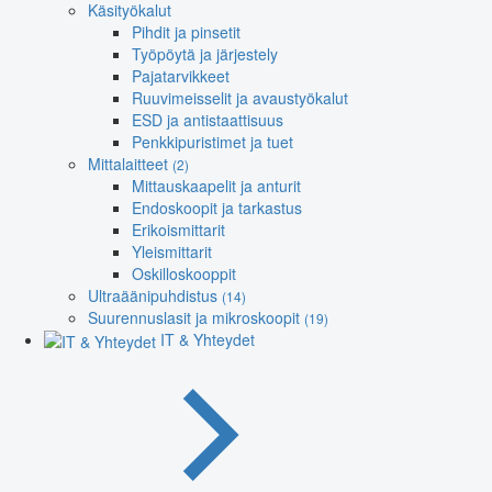
Käsityökalut
Pihdit ja pinsetit
Työpöytä ja järjestely
Pajatarvikkeet
Ruuvimeisselit ja avaustyökalut
ESD ja antistaattisuus
Penkkipuristimet ja tuet
Mittalaitteet
(2)
Mittauskaapelit ja anturit
Endoskoopit ja tarkastus
Erikoismittarit
Yleismittarit
Oskilloskooppit
Ultraäänipuhdistus
(14)
Suurennuslasit ja mikroskoopit
(19)
IT & Yhteydet