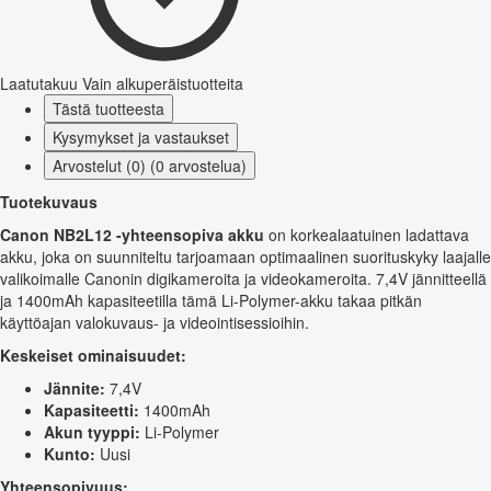
Laatutakuu
Vain alkuperäistuotteita
Tästä tuotteesta
Kysymykset ja vastaukset
Arvostelut (0) (0 arvostelua)
Tuotekuvaus
Canon NB2L12 -yhteensopiva akku
on korkealaatuinen ladattava
akku, joka on suunniteltu tarjoamaan optimaalinen suorituskyky laajalle
valikoimalle Canonin digikameroita ja videokameroita. 7,4V jännitteellä
ja 1400mAh kapasiteetilla tämä Li-Polymer-akku takaa pitkän
käyttöajan valokuvaus- ja videointisessioihin.
Keskeiset ominaisuudet:
Jännite:
7,4V
Kapasiteetti:
1400mAh
Akun tyyppi:
Li-Polymer
Kunto:
Uusi
Yhteensopivuus: