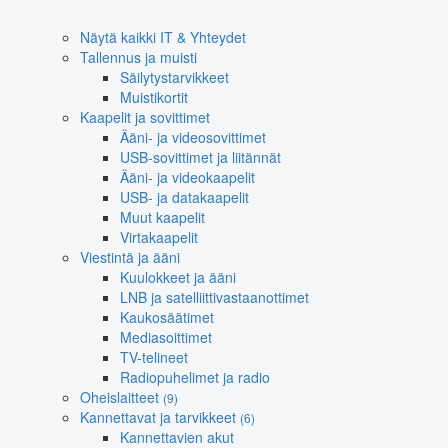
Näytä kaikki IT & Yhteydet
Tallennus ja muisti
Säilytystarvikkeet
Muistikortit
Kaapelit ja sovittimet
Ääni- ja videosovittimet
USB-sovittimet ja liitännät
Ääni- ja videokaapelit
USB- ja datakaapelit
Muut kaapelit
Virtakaapelit
Viestintä ja ääni
Kuulokkeet ja ääni
LNB ja satelliittivastaanottimet
Kaukosäätimet
Mediasoittimet
TV-telineet
Radiopuhelimet ja radio
Oheislaitteet
(9)
Kannettavat ja tarvikkeet
(6)
Kannettavien akut