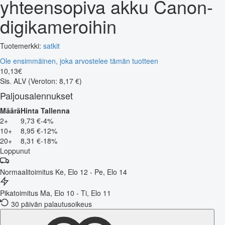
yhteensopiva akku Canon-
digikameroihin
Tuotemerkki:
satkit
Ole ensimmäinen, joka arvostelee tämän tuotteen
10
,
13
€
Sis. ALV
(Veroton: 8,17 €)
Paljousalennukset
Määrä
Hinta
Tallenna
2+
9,73 €
-4%
10+
8,95 €
-12%
20+
8,31 €
-18%
Loppunut
Normaalitoimitus
Ke, Elo 12 - Pe, Elo 14
Pikatoimitus
Ma, Elo 10 - Ti, Elo 11
30 päivän palautusoikeus