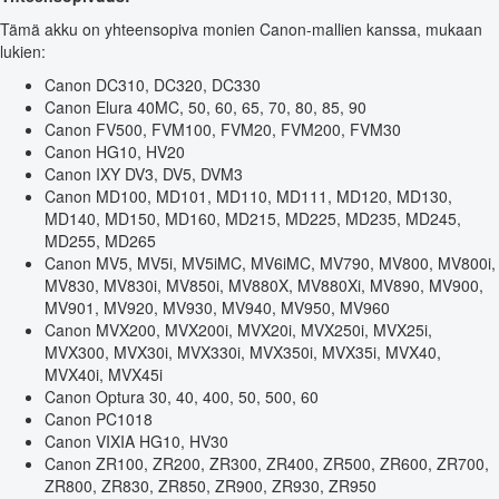
Tämä akku on yhteensopiva monien Canon-mallien kanssa, mukaan
lukien:
Canon DC310, DC320, DC330
Canon Elura 40MC, 50, 60, 65, 70, 80, 85, 90
Canon FV500, FVM100, FVM20, FVM200, FVM30
Canon HG10, HV20
Canon IXY DV3, DV5, DVM3
Canon MD100, MD101, MD110, MD111, MD120, MD130,
MD140, MD150, MD160, MD215, MD225, MD235, MD245,
MD255, MD265
Canon MV5, MV5i, MV5iMC, MV6iMC, MV790, MV800, MV800i,
MV830, MV830i, MV850i, MV880X, MV880Xi, MV890, MV900,
MV901, MV920, MV930, MV940, MV950, MV960
Canon MVX200, MVX200i, MVX20i, MVX250i, MVX25i,
MVX300, MVX30i, MVX330i, MVX350i, MVX35i, MVX40,
MVX40i, MVX45i
Canon Optura 30, 40, 400, 50, 500, 60
Canon PC1018
Canon VIXIA HG10, HV30
Canon ZR100, ZR200, ZR300, ZR400, ZR500, ZR600, ZR700,
ZR800, ZR830, ZR850, ZR900, ZR930, ZR950