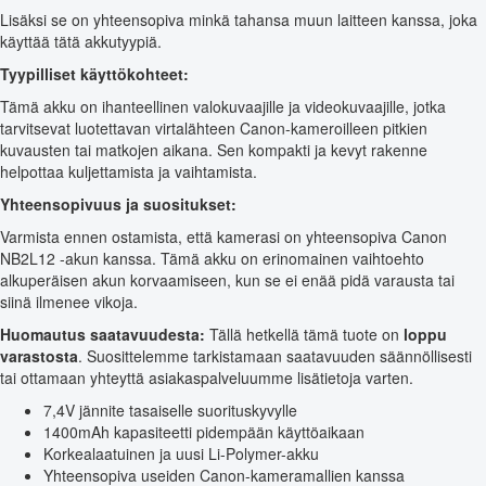
Lisäksi se on yhteensopiva minkä tahansa muun laitteen kanssa, joka
käyttää tätä akkutyypiä.
Tyypilliset käyttökohteet:
Tämä akku on ihanteellinen valokuvaajille ja videokuvaajille, jotka
tarvitsevat luotettavan virtalähteen Canon-kameroilleen pitkien
kuvausten tai matkojen aikana. Sen kompakti ja kevyt rakenne
helpottaa kuljettamista ja vaihtamista.
Yhteensopivuus ja suositukset:
Varmista ennen ostamista, että kamerasi on yhteensopiva Canon
NB2L12 -akun kanssa. Tämä akku on erinomainen vaihtoehto
alkuperäisen akun korvaamiseen, kun se ei enää pidä varausta tai
siinä ilmenee vikoja.
Huomautus saatavuudesta:
Tällä hetkellä tämä tuote on
loppu
varastosta
. Suosittelemme tarkistamaan saatavuuden säännöllisesti
tai ottamaan yhteyttä asiakaspalveluumme lisätietoja varten.
7,4V jännite tasaiselle suorituskyvylle
1400mAh kapasiteetti pidempään käyttöaikaan
Korkealaatuinen ja uusi Li-Polymer-akku
Yhteensopiva useiden Canon-kameramallien kanssa