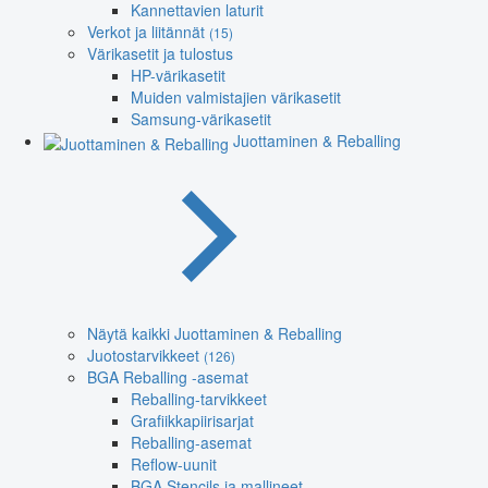
Kannettavien laturit
Verkot ja liitännät
(15)
Värikasetit ja tulostus
HP-värikasetit
Muiden valmistajien värikasetit
Samsung-värikasetit
Juottaminen & Reballing
Näytä kaikki Juottaminen & Reballing
Juotostarvikkeet
(126)
BGA Reballing -asemat
Reballing-tarvikkeet
Grafiikkapiirisarjat
Reballing-asemat
Reflow-uunit
BGA Stencils ja mallineet