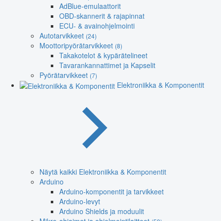
AdBlue-emulaattorit
OBD-skannerit & rajapinnat
ECU- & avainohjelmointi
Autotarvikkeet
(24)
Moottoripyörätarvikkeet
(8)
Takakotelot & kypärätelineet
Tavarankannattimet ja Kapselit
Pyörätarvikkeet
(7)
Elektroniikka & Komponentit
Näytä kaikki Elektroniikka & Komponentit
Arduino
Arduino-komponentit ja tarvikkeet
Arduino-levyt
Arduino Shields ja moduulit