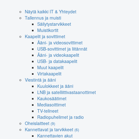
Näytä kaikki IT & Yhteydet
Tallennus ja muisti
Säilytystarvikkeet
Muistikortit
Kaapelit ja sovittimet
Ääni- ja videosovittimet
USB-sovittimet ja liitännät
Ääni- ja videokaapelit
USB- ja datakaapelit
Muut kaapelit
Virtakaapelit
Viestintä ja ääni
Kuulokkeet ja ääni
LNB ja satelliittivastaanottimet
Kaukosäätimet
Mediasoittimet
TV-telineet
Radiopuhelimet ja radio
Oheislaitteet
(9)
Kannettavat ja tarvikkeet
(6)
Kannettavien akut