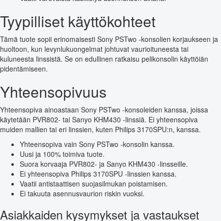
Tyypilliset käyttökohteet
Tämä tuote sopii erinomaisesti Sony PSTwo -konsolien korjaukseen ja
huoltoon, kun levynlukuongelmat johtuvat vaurioituneesta tai
kuluneesta linssistä. Se on edullinen ratkaisu pelikonsolin käyttöiän
pidentämiseen.
Yhteensopivuus
Yhteensopiva ainoastaan Sony PSTwo -konsoleiden kanssa, joissa
käytetään PVR802- tai Sanyo KHM430 -linssiä. Ei yhteensopiva
muiden mallien tai eri linssien, kuten Philips 3170SPU:n, kanssa.
Yhteensopiva vain Sony PSTwo -konsolin kanssa.
Uusi ja 100% toimiva tuote.
Suora korvaaja PVR802- ja Sanyo KHM430 -linsseille.
Ei yhteensopiva Philips 3170SPU -linssien kanssa.
Vaatii antistaattisen suojasilmukan poistamisen.
Ei takuuta asennusvaurion riskin vuoksi.
Asiakkaiden kysymykset ja vastaukset