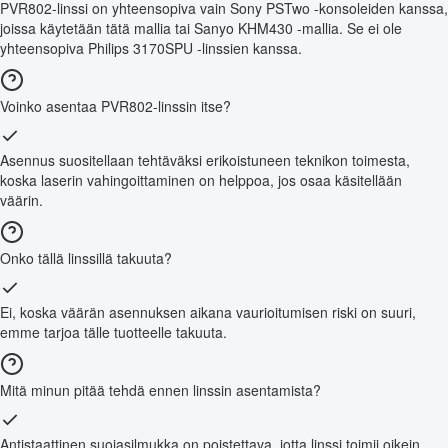
PVR802-linssi on yhteensopiva vain Sony PSTwo -konsoleiden kanssa,
joissa käytetään tätä mallia tai Sanyo KHM430 -mallia. Se ei ole
yhteensopiva Philips 3170SPU -linssien kanssa.
Voinko asentaa PVR802-linssin itse?
Asennus suositellaan tehtäväksi erikoistuneen teknikon toimesta,
koska laserin vahingoittaminen on helppoa, jos osaa käsitellään
väärin.
Onko tällä linssillä takuuta?
Ei, koska väärän asennuksen aikana vaurioitumisen riski on suuri,
emme tarjoa tälle tuotteelle takuuta.
Mitä minun pitää tehdä ennen linssin asentamista?
Antistaattinen suojasilmukka on poistettava, jotta linssi toimii oikein.