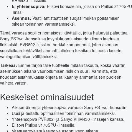
KHM430 -linsseille.
Ei yhteensopiva:
Ei sovi konsoleihin, joissa on Philips 3170SPU
-linssi.
Asennus:
Vaatii antistaattisen suojasilmukan poistamisen
oikean toiminnan varmistamiseksi.
Tämä varaosa sopii erinomaisesti käyttäjille, jotka haluavat palauttaa
Sony PSTwo -konsolinsa levynlukuominaisuuden ilman laadusta
tinkimistä. PVR802-linssi on herkkä komponentti, joten asennus
suositellaan tehtäväksi ammattitaitoisen teknikon toimesta laserin
vahingoittumisen välttämiseksi.
Tärkeää:
Emme tarjoa tälle tuotteelle mitään takuuta, koska väärän
asennuksen aikana vaurioitumisen riski on suuri. Varmista, että
noudatat asianmukaisia ohjeita tai käänny ammattilaisen puoleen
vaihtoa varten.
Keskeiset ominaisuudet
Alkuperäinen ja yhteensopiva varaosa Sony PSTwo -konsoliin.
Uusi ja testattu optimaalisen toiminnan varmistamiseksi.
Yhteensopiva PVR802- ja Sanyo KHM430 -linssejen kanssa.
Ei sovi Philips 3170SPU -linsseille.
Vaatii varovaista käsittelyä asennuksen aikana.