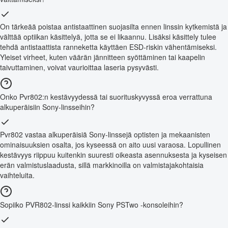
On tärkeää poistaa antistaattinen suojasilta ennen linssin kytkemistä ja
välttää optiikan käsittelyä, jotta se ei likaannu. Lisäksi käsittely tulee
tehdä antistaattista ranneketta käyttäen ESD-riskin vähentämiseksi.
Yleiset virheet, kuten väärän jännitteen syöttäminen tai kaapelin
taivuttaminen, voivat vaurioittaa laseria pysyvästi.
Onko Pvr802:n kestävyydessä tai suorituskyvyssä eroa verrattuna
alkuperäisiin Sony-linsseihin?
Pvr802 vastaa alkuperäisiä Sony-linssejä optisten ja mekaanisten
ominaisuuksien osalta, jos kyseessä on aito uusi varaosa. Lopullinen
kestävyys riippuu kuitenkin suuresti oikeasta asennuksesta ja kyseisen
erän valmistuslaadusta, sillä markkinoilla on valmistajakohtaisia
vaihteluita.
Sopiiko PVR802-linssi kaikkiin Sony PSTwo -konsoleihin?