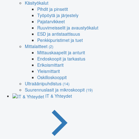
Käsityökalut
Pihdit ja pinsetit
Työpöytä ja järjestely
Pajatarvikkeet
Ruuvimeisselit ja avaustyökalut
ESD ja antistaattisuus
Penkkipuristimet ja tuet
Mittalaitteet
(2)
Mittauskaapelit ja anturit
Endoskoopit ja tarkastus
Erikoismittarit
Yleismittarit
Oskilloskooppit
Ultraäänipuhdistus
(14)
Suurennuslasit ja mikroskoopit
(19)
IT & Yhteydet