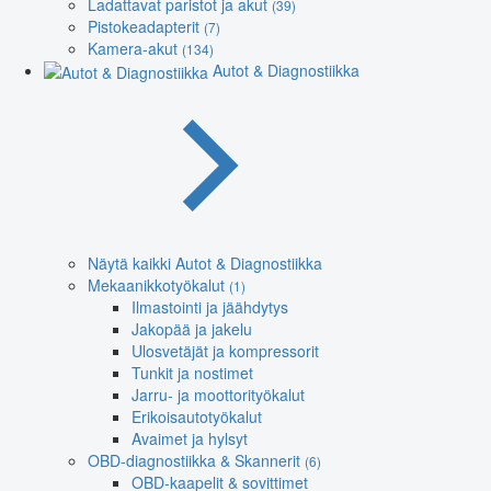
Ladattavat paristot ja akut
(39)
Pistokeadapterit
(7)
Kamera-akut
(134)
Autot & Diagnostiikka
Näytä kaikki Autot & Diagnostiikka
Mekaanikkotyökalut
(1)
Ilmastointi ja jäähdytys
Jakopää ja jakelu
Ulosvetäjät ja kompressorit
Tunkit ja nostimet
Jarru- ja moottorityökalut
Erikoisautotyökalut
Avaimet ja hylsyt
OBD-diagnostiikka & Skannerit
(6)
OBD-kaapelit & sovittimet