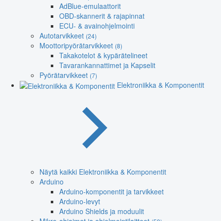
AdBlue-emulaattorit
OBD-skannerit & rajapinnat
ECU- & avainohjelmointi
Autotarvikkeet
(24)
Moottoripyörätarvikkeet
(8)
Takakotelot & kypärätelineet
Tavarankannattimet ja Kapselit
Pyörätarvikkeet
(7)
Elektroniikka & Komponentit
Näytä kaikki Elektroniikka & Komponentit
Arduino
Arduino-komponentit ja tarvikkeet
Arduino-levyt
Arduino Shields ja moduulit