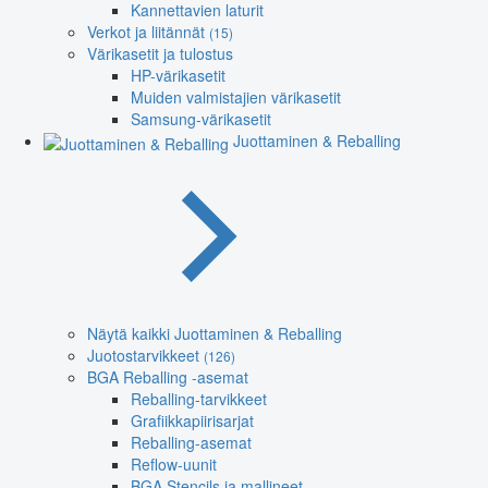
Kannettavien laturit
Verkot ja liitännät
(15)
Värikasetit ja tulostus
HP-värikasetit
Muiden valmistajien värikasetit
Samsung-värikasetit
Juottaminen & Reballing
Näytä kaikki Juottaminen & Reballing
Juotostarvikkeet
(126)
BGA Reballing -asemat
Reballing-tarvikkeet
Grafiikkapiirisarjat
Reballing-asemat
Reflow-uunit
BGA Stencils ja mallineet