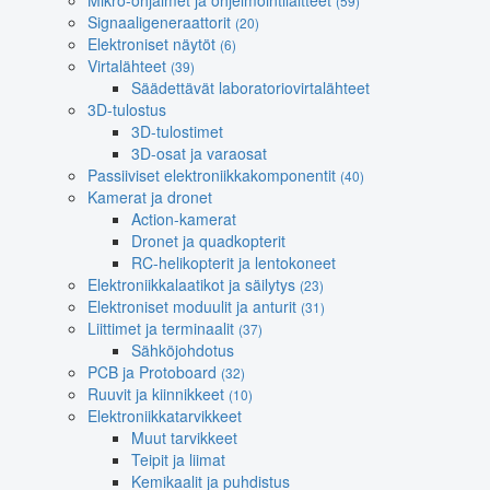
Mikro-ohjaimet ja ohjelmointilaitteet
(59)
Signaaligeneraattorit
(20)
Elektroniset näytöt
(6)
Virtalähteet
(39)
Säädettävät laboratoriovirtalähteet
3D-tulostus
3D-tulostimet
3D-osat ja varaosat
Passiiviset elektroniikkakomponentit
(40)
Kamerat ja dronet
Action-kamerat
Dronet ja quadkopterit
RC-helikopterit ja lentokoneet
Elektroniikkalaatikot ja säilytys
(23)
Elektroniset moduulit ja anturit
(31)
Liittimet ja terminaalit
(37)
Sähköjohdotus
PCB ja Protoboard
(32)
Ruuvit ja kiinnikkeet
(10)
Elektroniikkatarvikkeet
Muut tarvikkeet
Teipit ja liimat
Kemikaalit ja puhdistus