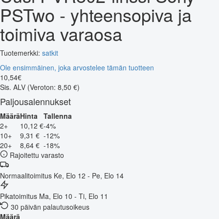
PSTwo - yhteensopiva ja
toimiva varaosa
Tuotemerkki:
satkit
Ole ensimmäinen, joka arvostelee tämän tuotteen
10
,
54
€
Sis. ALV
(Veroton: 8,50 €)
Paljousalennukset
Määrä
Hinta
Tallenna
2+
10,12 €
-4%
10+
9,31 €
-12%
20+
8,64 €
-18%
Rajoitettu varasto
Normaalitoimitus
Ke, Elo 12 - Pe, Elo 14
Pikatoimitus
Ma, Elo 10 - Ti, Elo 11
30 päivän palautusoikeus
Määrä