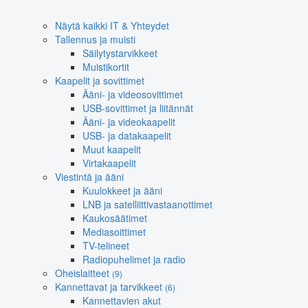
Näytä kaikki IT & Yhteydet
Tallennus ja muisti
Säilytystarvikkeet
Muistikortit
Kaapelit ja sovittimet
Ääni- ja videosovittimet
USB-sovittimet ja liitännät
Ääni- ja videokaapelit
USB- ja datakaapelit
Muut kaapelit
Virtakaapelit
Viestintä ja ääni
Kuulokkeet ja ääni
LNB ja satelliittivastaanottimet
Kaukosäätimet
Mediasoittimet
TV-telineet
Radiopuhelimet ja radio
Oheislaitteet
(9)
Kannettavat ja tarvikkeet
(6)
Kannettavien akut