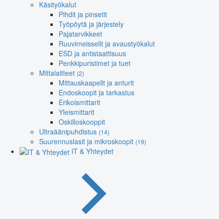
Käsityökalut
Pihdit ja pinsetit
Työpöytä ja järjestely
Pajatarvikkeet
Ruuvimeisselit ja avaustyökalut
ESD ja antistaattisuus
Penkkipuristimet ja tuet
Mittalaitteet
(2)
Mittauskaapelit ja anturit
Endoskoopit ja tarkastus
Erikoismittarit
Yleismittarit
Oskilloskooppit
Ultraäänipuhdistus
(14)
Suurennuslasit ja mikroskoopit
(19)
IT & Yhteydet