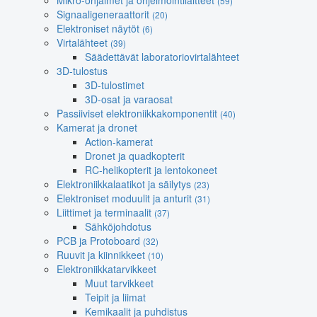
Mikro-ohjaimet ja ohjelmointilaitteet
(59)
Signaaligeneraattorit
(20)
Elektroniset näytöt
(6)
Virtalähteet
(39)
Säädettävät laboratoriovirtalähteet
3D-tulostus
3D-tulostimet
3D-osat ja varaosat
Passiiviset elektroniikkakomponentit
(40)
Kamerat ja dronet
Action-kamerat
Dronet ja quadkopterit
RC-helikopterit ja lentokoneet
Elektroniikkalaatikot ja säilytys
(23)
Elektroniset moduulit ja anturit
(31)
Liittimet ja terminaalit
(37)
Sähköjohdotus
PCB ja Protoboard
(32)
Ruuvit ja kiinnikkeet
(10)
Elektroniikkatarvikkeet
Muut tarvikkeet
Teipit ja liimat
Kemikaalit ja puhdistus