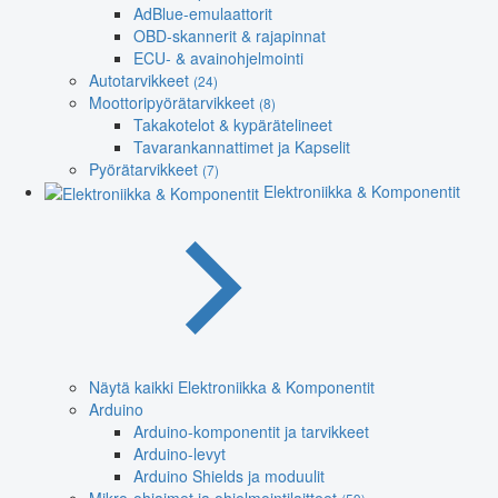
AdBlue-emulaattorit
OBD-skannerit & rajapinnat
ECU- & avainohjelmointi
Autotarvikkeet
(24)
Moottoripyörätarvikkeet
(8)
Takakotelot & kypärätelineet
Tavarankannattimet ja Kapselit
Pyörätarvikkeet
(7)
Elektroniikka & Komponentit
Näytä kaikki Elektroniikka & Komponentit
Arduino
Arduino-komponentit ja tarvikkeet
Arduino-levyt
Arduino Shields ja moduulit