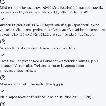
Mikä on odotettavissa oleva käyttöikä ja keskimääräinen suorituskyky
normaalissa käytössä, ja mitkä ovat käyttölämpötilan rajat?
Arvioitu käyttöikä on 300–500 täyttä latausta, ja kapasiteetti laskee
vähitellen. Akku toimii parhaiten 0 °C:n ja 40 °C:n välillä; äärilämpötilat
voivat heikentää sekä käyttöikää että suorituskykyä tilapäisesti.
Sopiiko tämä akku kaikkiin Panasonic-kameroihin?
Tämä akku on yhteensopiva Panasonic-kameroiden kanssa, jotka
käyttävät V610-mallia. Tarkista kameran käyttöoppaasta
yhteensopivuus tarkasti.
Mikä on tämän akun kapasiteetti ja tyyppi?
Akun kapasiteetti on 2100mAh ja se on litiumioniakku (Li-Ion).