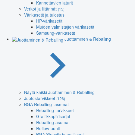
Kannettavien laturit
Verkot ja liitännät
(15)
Värikasetit ja tulostus
HP-värikasetit
Muiden valmistajien värikasetit
Samsung-värikasetit
Juottaminen & Reballing
Näytä kaikki Juottaminen & Reballing
Juotostarvikkeet
(126)
BGA Reballing -asemat
Reballing-tarvikkeet
Grafiikkapiirisarjat
Reballing-asemat
Reflow-uunit
BGA Stencils ja mallineet