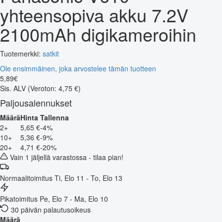
yhteensopiva akku 7.2V
2100mAh digikameroihin
Tuotemerkki:
satkit
Ole ensimmäinen, joka arvostelee tämän tuotteen
5
,
89
€
Sis. ALV
(Veroton: 4,75 €)
Paljousalennukset
Määrä
Hinta
Tallenna
2+
5,65 €
-4%
10+
5,36 €
-9%
20+
4,71 €
-20%
Vain 1 jäljellä varastossa - tilaa pian!
Normaalitoimitus
Ti, Elo 11 - To, Elo 13
Pikatoimitus
Pe, Elo 7 - Ma, Elo 10
30 päivän palautusoikeus
Määrä