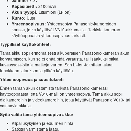
Jännite:
7.2V
Kapasiteetti:
2100mAh
Akun tyyppi:
Litiumioni (Li-Ion)
Kunto:
Uusi
Yhteensopivuus:
Yhteensopiva Panasonic-kameroiden
kanssa, jotka käyttävät V610-akkumallia. Tarkista kameran
käyttöoppaasta yhteensopivuus tarkasti.
Tyypilliset käyttökohteet:
Tämä akku sopii erinomaisesti alkuperäisen Panasonic-kameran akun
korvaamiseen, kun se ei enää pidä varausta, tai lisäakuksi pitkiä
kuvaussessioita ja matkoja varten. Sen Li-Ion-tekniikka takaa
tehokkaan latauksen ja pitkän käyttöiän.
Yhteensopivuus ja suositukset:
Ennen tämän akun ostamista tarkista Panasonic-kamerasi
käyttöoppaasta, että V610-malli on yhteensopiva. Tämä akku sopii
digikameroihin ja videokameroihin, jotka käyttävät Panasonic V610- tai
vastaavia akkuja.
Syitä valita tämä yhteensopiva akku:
Kilpailukykyinen ja edullinen hinta.
Satkitin varmistama laatu.