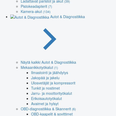
Ladattavat paristot ja akut
(39)
Pistokeadapterit
(7)
Kamera-akut
(134)
Autot & Diagnostiikka
Näytä kaikki Autot & Diagnostiikka
Mekaanikkotyökalut
(1)
Ilmastointi ja jäähdytys
Jakopää ja jakelu
Ulosvetäjät ja kompressorit
Tunkit ja nostimet
Jarru- ja moottorityökalut
Erikoisautotyökalut
Avaimet ja hylsyt
OBD-diagnostiikka & Skannerit
(6)
OBD-kaapelit & sovittimet