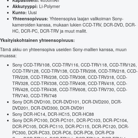
Kapasiteetti:
4050mAh
Akkutyyppi:
Li-Polymer
Kunto:
Uusi
Yhteensopivuus:
Yhteensopiva laajan valikoiman Sony-
kameroiden kanssa, mukaan lukien CCD-TRV, DCR-DVD, DCR-
HC, DCR-PC, DCR-TRV ja muut mallit.
Yksityiskohtainen yhteensopivuus:
Tämä akku on yhteensopiva useiden Sony-mallien kanssa, muun
muassa:
Sony CCD-TRV108, CCD-TRV116, CCD-TRV118, CCD-TRV126,
CCD-TRV128, CCD-TRV138, CCD-TRV208, CCD-TRV218, CCD-
TRV228, CCD-TRV238, CCD-TRV308, CCD-TRV318, CCD-
TRV328, CCD-TRV338, CCD-TRV408, CCD-TRV418, CCD-
TRV428, CCD-TRV438, CCD-TRV608, CCD-TRV730, CCD-
TRV740, CCD-TRV748
Sony DCR-DVD100, DCR-DVD101, DCR-DVD200, DCR-
DVD201, DCR-DVD300, DCR-DVD91
Sony DCR-HC14, DCR-HC15, DCR-HC88
Sony DCR-PC100, DCR-PC101, DCR-PC103, DCR-PC104,
DCR-PC105, DCR-PC110, DCR-PC115, DCR-PC120, DCR-
PC300, DCR-PC33, DCR-PC6, DCR-PC8, DCR-PC9