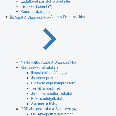
Ladattavat paristot ja akut
(39)
Pistokeadapterit
(7)
Kamera-akut
(134)
Autot & Diagnostiikka
Näytä kaikki Autot & Diagnostiikka
Mekaanikkotyökalut
(1)
Ilmastointi ja jäähdytys
Jakopää ja jakelu
Ulosvetäjät ja kompressorit
Tunkit ja nostimet
Jarru- ja moottorityökalut
Erikoisautotyökalut
Avaimet ja hylsyt
OBD-diagnostiikka & Skannerit
(6)
OBD-kaapelit & sovittimet