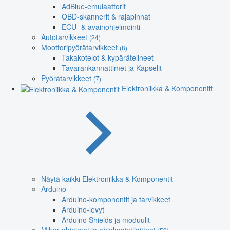
AdBlue-emulaattorit
OBD-skannerit & rajapinnat
ECU- & avainohjelmointi
Autotarvikkeet
(24)
Moottoripyörätarvikkeet
(8)
Takakotelot & kypärätelineet
Tavarankannattimet ja Kapselit
Pyörätarvikkeet
(7)
Elektroniikka & Komponentit
Näytä kaikki Elektroniikka & Komponentit
Arduino
Arduino-komponentit ja tarvikkeet
Arduino-levyt
Arduino Shields ja moduulit