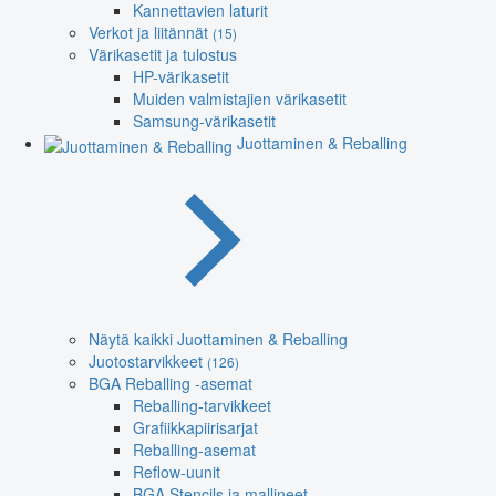
Kannettavien laturit
Verkot ja liitännät
(15)
Värikasetit ja tulostus
HP-värikasetit
Muiden valmistajien värikasetit
Samsung-värikasetit
Juottaminen & Reballing
Näytä kaikki Juottaminen & Reballing
Juotostarvikkeet
(126)
BGA Reballing -asemat
Reballing-tarvikkeet
Grafiikkapiirisarjat
Reballing-asemat
Reflow-uunit
BGA Stencils ja mallineet