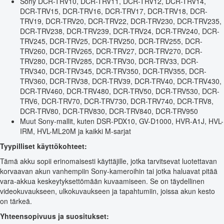
Sony DCR-TRV10, DCR-TRV11, DCR-TRV12, DCR-TRV14,
DCR-TRV15, DCR-TRV16, DCR-TRV17, DCR-TRV18, DCR-
TRV19, DCR-TRV20, DCR-TRV22, DCR-TRV230, DCR-TRV235,
DCR-TRV238, DCR-TRV239, DCR-TRV24, DCR-TRV240, DCR-
TRV245, DCR-TRV25, DCR-TRV250, DCR-TRV255, DCR-
TRV260, DCR-TRV265, DCR-TRV27, DCR-TRV270, DCR-
TRV280, DCR-TRV285, DCR-TRV30, DCR-TRV33, DCR-
TRV340, DCR-TRV345, DCR-TRV350, DCR-TRV355, DCR-
TRV360, DCR-TRV38, DCR-TRV39, DCR-TRV40, DCR-TRV430,
DCR-TRV460, DCR-TRV480, DCR-TRV50, DCR-TRV530, DCR-
TRV6, DCR-TRV70, DCR-TRV730, DCR-TRV740, DCR-TRV8,
DCR-TRV80, DCR-TRV830, DCR-TRV840, DCR-TRV950
Muut Sony-mallit, kuten DSR-PDX10, GV-D1000, HVR-A1J, HVL-
IRM, HVL-ML20M ja kaikki M-sarjat
Tyypilliset käyttökohteet:
Tämä akku sopii erinomaisesti käyttäjille, jotka tarvitsevat luotettavan
korvaavan akun vanhempiin Sony-kameroihin tai jotka haluavat pitää
vara-akkua keskeytyksettömään kuvaamiseen. Se on täydellinen
videokuvaukseen, ulkokuvaukseen ja tapahtumiin, joissa akun kesto
on tärkeä.
Yhteensopivuus ja suositukset: