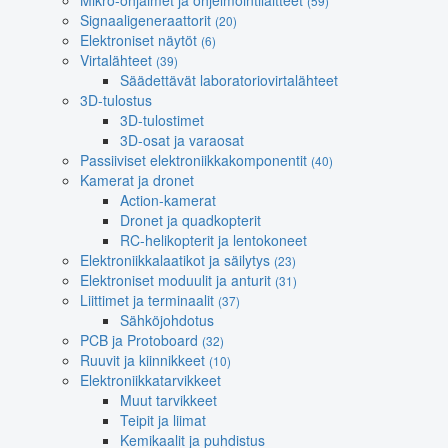
Mikro-ohjaimet ja ohjelmointilaitteet
(59)
Signaaligeneraattorit
(20)
Elektroniset näytöt
(6)
Virtalähteet
(39)
Säädettävät laboratoriovirtalähteet
3D-tulostus
3D-tulostimet
3D-osat ja varaosat
Passiiviset elektroniikkakomponentit
(40)
Kamerat ja dronet
Action-kamerat
Dronet ja quadkopterit
RC-helikopterit ja lentokoneet
Elektroniikkalaatikot ja säilytys
(23)
Elektroniset moduulit ja anturit
(31)
Liittimet ja terminaalit
(37)
Sähköjohdotus
PCB ja Protoboard
(32)
Ruuvit ja kiinnikkeet
(10)
Elektroniikkatarvikkeet
Muut tarvikkeet
Teipit ja liimat
Kemikaalit ja puhdistus