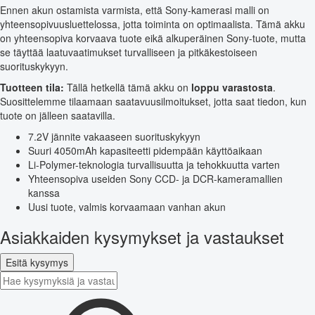
Ennen akun ostamista varmista, että Sony-kamerasi malli on
yhteensopivuusluettelossa, jotta toiminta on optimaalista. Tämä akku
on yhteensopiva korvaava tuote eikä alkuperäinen Sony-tuote, mutta
se täyttää laatuvaatimukset turvalliseen ja pitkäkestoiseen
suorituskykyyn.
Tuotteen tila:
Tällä hetkellä tämä akku on
loppu varastosta
.
Suosittelemme tilaamaan saatavuusilmoitukset, jotta saat tiedon, kun
tuote on jälleen saatavilla.
7.2V jännite vakaaseen suorituskykyyn
Suuri 4050mAh kapasiteetti pidempään käyttöaikaan
Li-Polymer-teknologia turvallisuutta ja tehokkuutta varten
Yhteensopiva useiden Sony CCD- ja DCR-kameramallien
kanssa
Uusi tuote, valmis korvaamaan vanhan akun
Asiakkaiden kysymykset ja vastaukset
Esitä kysymys