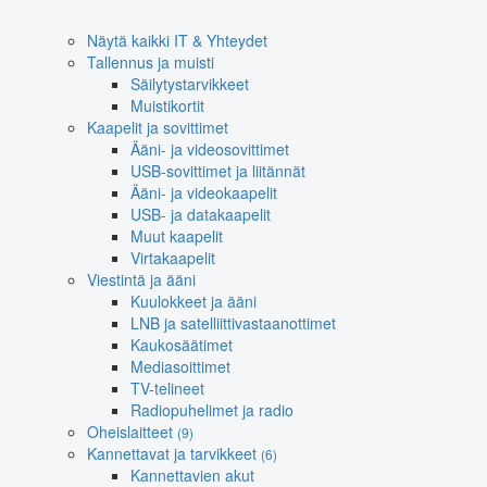
Näytä kaikki IT & Yhteydet
Tallennus ja muisti
Säilytystarvikkeet
Muistikortit
Kaapelit ja sovittimet
Ääni- ja videosovittimet
USB-sovittimet ja liitännät
Ääni- ja videokaapelit
USB- ja datakaapelit
Muut kaapelit
Virtakaapelit
Viestintä ja ääni
Kuulokkeet ja ääni
LNB ja satelliittivastaanottimet
Kaukosäätimet
Mediasoittimet
TV-telineet
Radiopuhelimet ja radio
Oheislaitteet
(9)
Kannettavat ja tarvikkeet
(6)
Kannettavien akut