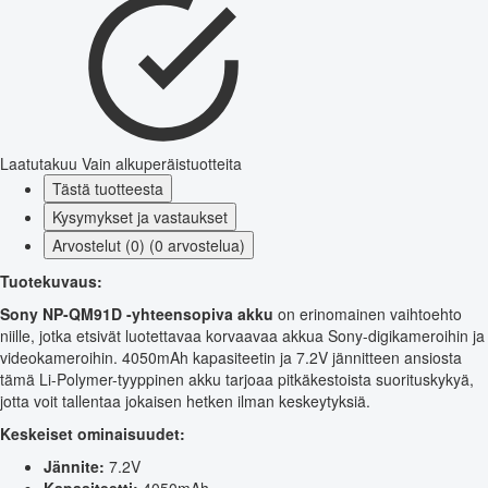
Laatutakuu
Vain alkuperäistuotteita
Tästä tuotteesta
Kysymykset ja vastaukset
Arvostelut (0) (0 arvostelua)
Tuotekuvaus:
Sony NP-QM91D -yhteensopiva akku
on erinomainen vaihtoehto
niille, jotka etsivät luotettavaa korvaavaa akkua Sony-digikameroihin ja
videokameroihin. 4050mAh kapasiteetin ja 7.2V jännitteen ansiosta
tämä Li-Polymer-tyyppinen akku tarjoaa pitkäkestoista suorituskykyä,
jotta voit tallentaa jokaisen hetken ilman keskeytyksiä.
Keskeiset ominaisuudet:
Jännite:
7.2V