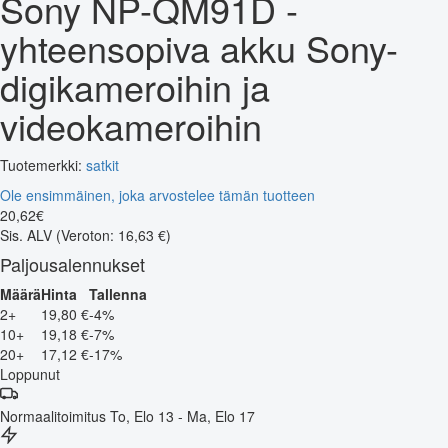
Sony NP-QM91D -
yhteensopiva akku Sony-
digikameroihin ja
videokameroihin
Tuotemerkki:
satkit
Ole ensimmäinen, joka arvostelee tämän tuotteen
20
,
62
€
Sis. ALV
(Veroton: 16,63 €)
Paljousalennukset
Määrä
Hinta
Tallenna
2+
19,80 €
-4%
10+
19,18 €
-7%
20+
17,12 €
-17%
Loppunut
Normaalitoimitus
To, Elo 13 - Ma, Elo 17