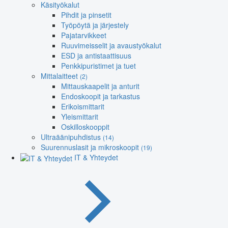
Käsityökalut
Pihdit ja pinsetit
Työpöytä ja järjestely
Pajatarvikkeet
Ruuvimeisselit ja avaustyökalut
ESD ja antistaattisuus
Penkkipuristimet ja tuet
Mittalaitteet
(2)
Mittauskaapelit ja anturit
Endoskoopit ja tarkastus
Erikoismittarit
Yleismittarit
Oskilloskooppit
Ultraäänipuhdistus
(14)
Suurennuslasit ja mikroskoopit
(19)
IT & Yhteydet