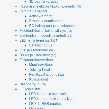
3D-osat ja varaosat
Passiiviset elektroniikkakomponentit
(40)
Kamerat ja dronet
Action-kamerat
Dronet ja quadkopterit
RC-helikopterit ja lentokoneet
Elektroniikkalaatikot ja säilytys
(23)
Elektroniset moduulit ja anturit
(31)
Liittimet ja terminaalit
(37)
Sähköjohdotus
PCB ja Protoboard
(32)
Ruuvit ja kiinnikkeet
(10)
Elektroniikkatarvikkeet
Muut tarvikkeet
Teipit ja liimat
Kemikaalit ja puhdistus
Kutisteletkut
Raspberry Pi
(10)
LED-valaistus
LED-lamput ja spottivalot
LED-komponentit ja tarvikkeet
LED- ja RGB-nauhat
LED-putket