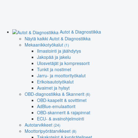
Autot & Diagnostiikka
Näytä kaikki Autot & Diagnostiikka
Mekaanikkotyökalut
(1)
Ilmastointi ja jäähdytys
Jakopää ja jakelu
Ulosvetäjät ja kompressorit
Tunkit ja nostimet
Jarru- ja moottorityökalut
Erikoisautotyökalut
Avaimet ja hylsyt
OBD-diagnostiikka & Skannerit
(6)
OBD-kaapelit & sovittimet
AdBlue-emulaattorit
OBD-skannerit & rajapinnat
ECU- & avainohjelmointi
Autotarvikkeet
(24)
Moottoripyörätarvikkeet
(8)
Takakotelot & kypärätelineet