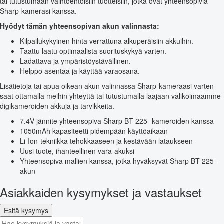
tai tutustumaan vaihtoehtoisiin tuotteisiin, jotka ovat yhteensopivia
Sharp-kamerasi kanssa.
Hyödyt tämän yhteensopivan akun valinnasta:
Kilpailukykyinen hinta verrattuna alkuperäisiin akkuihin.
Taattu laatu optimaalista suorituskykyä varten.
Ladattava ja ympäristöystävällinen.
Helppo asentaa ja käyttää varaosana.
Lisätietoja tai apua oikean akun valinnassa Sharp-kameraasi varten
saat ottamalla meihin yhteyttä tai tutustumalla laajaan valikoimaamme
digikameroiden akkuja ja tarvikkeita.
7.4V jännite yhteensopiva Sharp BT-225 -kameroiden kanssa
1050mAh kapasiteetti pidempään käyttöaikaan
Li-Ion-tekniikka tehokkaaseen ja kestävään lataukseen
Uusi tuote, ihanteellinen vara-akuksi
Yhteensopiva mallien kanssa, jotka hyväksyvät Sharp BT-225 -
akun
Asiakkaiden kysymykset ja vastaukset
Esitä kysymys