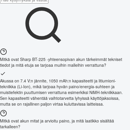
Mitkä ovat Sharp BT-225 -yhteensopivan akun tärkeimmät tekniset
tiedot ja mitä etuja se tarjoaa muihin malleihin verrattuna?
Akussa on 7.4 V:n jännite, 1050 mAh:n kapasiteetti ja litiumioni-
tekniikka (Li-Ion), mikä tarjoaa hyvän paino/energia-suhteen ja
muistiefektin puuttumisen verrattuna esimerkiksi NiMH-tekniikkaan.
Sen kapasiteetti vähentää vaihtotarvetta lyhyissä käyttöjaksoissa,
mutta se on rajallinen paljon virtaa kuluttavissa laitteissa.
Mitkä ovat akun mitat ja arvioitu paino, ja mitä laatikko sisältää
tarkalleen?