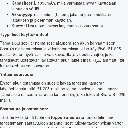
Kapasiteetti:
1050mAh, mikä varmistaa hyvän käyttöajan
latausten välillä.
Akkutyyppi:
Litiumioni (Li-Ion), joka tarjoaa tehokkaan
latauksen ja pidemmän käyttöiän.
Kunto:
Uusi tuote, valmis käytettäväksi varaosana.
Tyypilliset käyttökohteet:
Tämä akku sopii erinomaisesti alkuperäisen akun korvaamiseen
Sharpin digikameroissa ja videokameroissa, jotka käyttävät BT-225-
mallia. Se on hyvä valinta valokuvaajille ja videokuvaajille, jotka
tarvitsevat luotettavan ladattavan akun laitteisiinsa, سواء ammatti- tai
henkilökohtaiseen käyttöön.
Yhteensopivuus:
Ennen akun ostamista on suositeltavaa tarkistaa kameran
käyttöohjeesta, että BT-225-malli on yhteensopiva laitteen kanssa.
Tämä akku on suora varaosa kameroihin, jotka tukevat Sharp BT-225 -
mallia.
Saatavuus ja ostaminen:
Tällä hetkellä tämä tuote on
loppu varastosta
. Suosittelemme
tarkistamaan saatavuuden säännöllisesti tulevia täydennyksiä varten