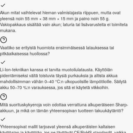
Akun mitat vaihtelevat hieman valmistajasta riippuen, mutta ovat
yleensä noin 55 mm × 38 mm × 15 mm ja paino noin 55 g.
Vakiopakkaus sisältää vain akun; laturia tai lisävarusteita ei toimiteta
mukana.
Vaatiiko se erityistä huomiota ensimmäisessä latauksessa tai
pitkäaikaisessa huollossa?
Li-Ion-tekniikan kanssa ei tarvita muotoilulatausta. Käyttöiän
pidentämiseksi vältä toistuvia täysiä purkauksia ja altista akkua
mahdollisimman vähän 0–40 °C:n ulkopuolisille lämpötiloille. Säilytä
akku 50–70 %:n varauksessa, jos sitä ei käytetä viikkoihin.
Mitä suorituskykyeroja voin odottaa verrattuna alkuperäiseen Sharp-
akkuun, ja mikä on tämän yhteensopivan tuotteen takuukäytäntö?
Yhteensopivat mallit tarjoavat yleensä alkuperäisten kaltaisen
käyttöajan ja käyttöiän, jos ne täyttävät CE/RoHS-standardit, vaikka