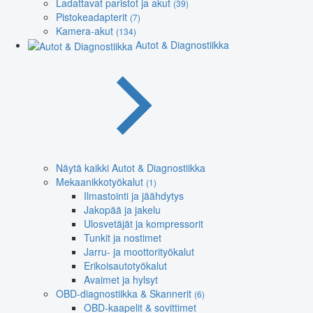
Ladattavat paristot ja akut
(39)
Pistokeadapterit
(7)
Kamera-akut
(134)
Autot & Diagnostiikka
Näytä kaikki Autot & Diagnostiikka
Mekaanikkotyökalut
(1)
Ilmastointi ja jäähdytys
Jakopää ja jakelu
Ulosvetäjät ja kompressorit
Tunkit ja nostimet
Jarru- ja moottorityökalut
Erikoisautotyökalut
Avaimet ja hylsyt
OBD-diagnostiikka & Skannerit
(6)
OBD-kaapelit & sovittimet