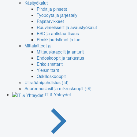
Käsityökalut
Pihdit ja pinsetit
Työpöytä ja järjestely
Pajatarvikkeet
Ruuvimeisselit ja avaustyökalut
ESD ja antistaattisuus
Penkkipuristimet ja tuet
Mittalaitteet
(2)
Mittauskaapelit ja anturit
Endoskoopit ja tarkastus
Erikoismittarit
Yleismittarit
Oskilloskooppit
Ultraäänipuhdistus
(14)
Suurennuslasit ja mikroskoopit
(19)
IT & Yhteydet