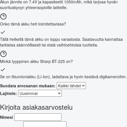
Akun jännite on 7.4V ja kapasiteetti 1050mAh, mikä tarjoaa hyvän
suorituskyvyn yhteensopiville laitteille.
Onko tämä akku heti toimitettavissa?
Tällä hetkellä tämä akku on loppu varastosta. Saatavuutta kannattaa
tarkistaa säännöllisesti tai etsiä vaihtoehtoisia tuotteita.
Minkä tyyppinen akku Sharp BT-225 on?
Se on litiumioniakku (Li-Ion), ladattava ja hyvin kestävä digikameroihin.
Suodata arvosanan mukaan:
Lajittele:
Kirjoita asiakasarvostelu
Nimesi