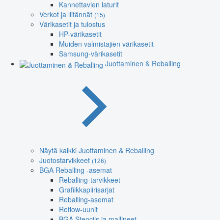
Kannettavien laturit
Verkot ja liitännät
(15)
Värikasetit ja tulostus
HP-värikasetit
Muiden valmistajien värikasetit
Samsung-värikasetit
Juottaminen & Reballing
Näytä kaikki Juottaminen & Reballing
Juotostarvikkeet
(126)
BGA Reballing -asemat
Reballing-tarvikkeet
Grafiikkapiirisarjat
Reballing-asemat
Reflow-uunit
BGA Stencils ja mallineet