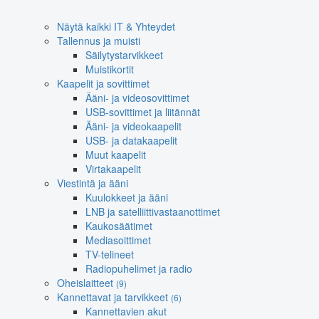
Näytä kaikki IT & Yhteydet
Tallennus ja muisti
Säilytystarvikkeet
Muistikortit
Kaapelit ja sovittimet
Ääni- ja videosovittimet
USB-sovittimet ja liitännät
Ääni- ja videokaapelit
USB- ja datakaapelit
Muut kaapelit
Virtakaapelit
Viestintä ja ääni
Kuulokkeet ja ääni
LNB ja satelliittivastaanottimet
Kaukosäätimet
Mediasoittimet
TV-telineet
Radiopuhelimet ja radio
Oheislaitteet
(9)
Kannettavat ja tarvikkeet
(6)
Kannettavien akut