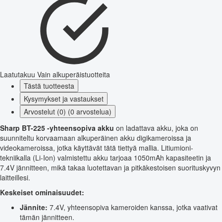
Laatutakuu
Vain alkuperäistuotteita
Tästä tuotteesta
Kysymykset ja vastaukset
Arvostelut (0) (0 arvostelua)
Sharp BT-225 -yhteensopiva akku
on ladattava akku, joka on
suunniteltu korvaamaan alkuperäinen akku digikameroissa ja
videokameroissa, jotka käyttävät tätä tiettyä mallia. Litiumioni-
tekniikalla (Li-Ion) valmistettu akku tarjoaa 1050mAh kapasiteetin ja
7.4V jännitteen, mikä takaa luotettavan ja pitkäkestoisen suorituskyvyn
laitteillesi.
Keskeiset ominaisuudet:
Jännite:
7.4V, yhteensopiva kameroiden kanssa, jotka vaativat
tämän jännitteen.