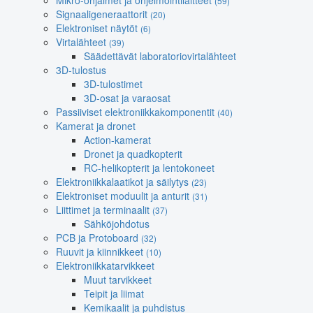
Mikro-ohjaimet ja ohjelmointilaitteet
(59)
Signaaligeneraattorit
(20)
Elektroniset näytöt
(6)
Virtalähteet
(39)
Säädettävät laboratoriovirtalähteet
3D-tulostus
3D-tulostimet
3D-osat ja varaosat
Passiiviset elektroniikkakomponentit
(40)
Kamerat ja dronet
Action-kamerat
Dronet ja quadkopterit
RC-helikopterit ja lentokoneet
Elektroniikkalaatikot ja säilytys
(23)
Elektroniset moduulit ja anturit
(31)
Liittimet ja terminaalit
(37)
Sähköjohdotus
PCB ja Protoboard
(32)
Ruuvit ja kiinnikkeet
(10)
Elektroniikkatarvikkeet
Muut tarvikkeet
Teipit ja liimat
Kemikaalit ja puhdistus