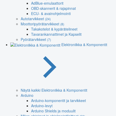
AdBlue-emulaattorit
OBD-skannerit & rajapinnat
ECU- & avainohjelmointi
Autotarvikkeet
(24)
Moottoripyörätarvikkeet
(8)
Takakotelot & kypärätelineet
Tavarankannattimet ja Kapselit
Pyörätarvikkeet
(7)
Elektroniikka & Komponentit
Näytä kaikki Elektroniikka & Komponentit
Arduino
Arduino-komponentit ja tarvikkeet
Arduino-levyt
Arduino Shields ja moduulit