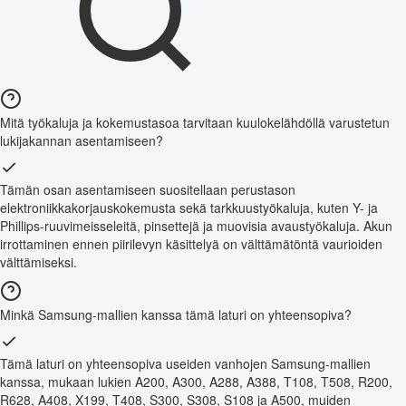
Mitä työkaluja ja kokemustasoa tarvitaan kuulokelähdöllä varustetun
lukijakannan asentamiseen?
Tämän osan asentamiseen suositellaan perustason
elektroniikkakorjauskokemusta sekä tarkkuustyökaluja, kuten Y- ja
Phillips-ruuvimeisseleitä, pinsettejä ja muovisia avaustyökaluja. Akun
irrottaminen ennen piirilevyn käsittelyä on välttämätöntä vaurioiden
välttämiseksi.
Minkä Samsung-mallien kanssa tämä laturi on yhteensopiva?
Tämä laturi on yhteensopiva useiden vanhojen Samsung-mallien
kanssa, mukaan lukien A200, A300, A288, A388, T108, T508, R200,
R628, A408, X199, T408, S300, S308, S108 ja A500, muiden