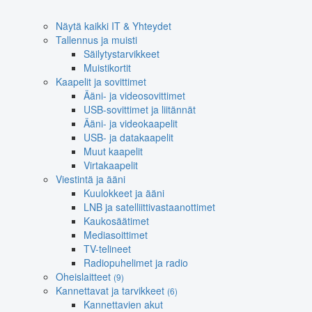
Näytä kaikki IT & Yhteydet
Tallennus ja muisti
Säilytystarvikkeet
Muistikortit
Kaapelit ja sovittimet
Ääni- ja videosovittimet
USB-sovittimet ja liitännät
Ääni- ja videokaapelit
USB- ja datakaapelit
Muut kaapelit
Virtakaapelit
Viestintä ja ääni
Kuulokkeet ja ääni
LNB ja satelliittivastaanottimet
Kaukosäätimet
Mediasoittimet
TV-telineet
Radiopuhelimet ja radio
Oheislaitteet
(9)
Kannettavat ja tarvikkeet
(6)
Kannettavien akut