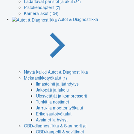
Ladattavat paristot ja akut
(39)
Pistokeadapterit
(7)
Kamera-akut
(134)
Autot & Diagnostiikka
Näytä kaikki Autot & Diagnostiikka
Mekaanikkotyökalut
(1)
Ilmastointi ja jäähdytys
Jakopää ja jakelu
Ulosvetäjät ja kompressorit
Tunkit ja nostimet
Jarru- ja moottorityökalut
Erikoisautotyökalut
Avaimet ja hylsyt
OBD-diagnostiikka & Skannerit
(6)
OBD-kaapelit & sovittimet