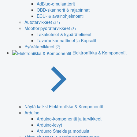
AdBlue-emulaattorit
OBD-skannerit & rajapinnat
ECU- & avainohjelmointi
Autotarvikkeet
(24)
Moottoripyörätarvikkeet
(8)
Takakotelot & kypärätelineet
Tavarankannattimet ja Kapselit
Pyörätarvikkeet
(7)
Elektroniikka & Komponentit
Näytä kaikki Elektroniikka & Komponentit
Arduino
Arduino-komponentit ja tarvikkeet
Arduino-levyt
Arduino Shields ja moduulit