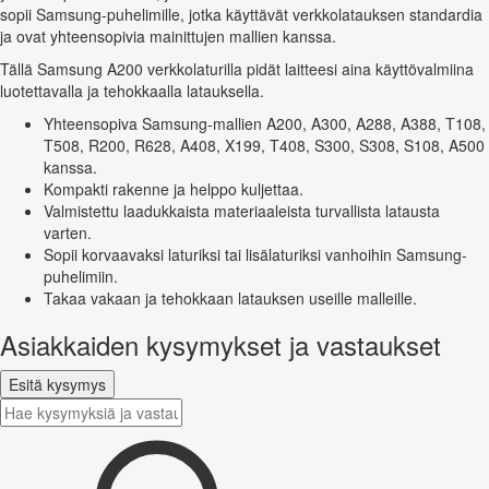
sopii Samsung-puhelimille, jotka käyttävät verkkolatauksen standardia
ja ovat yhteensopivia mainittujen mallien kanssa.
Tällä Samsung A200 verkkolaturilla pidät laitteesi aina käyttövalmiina
luotettavalla ja tehokkaalla latauksella.
Yhteensopiva Samsung-mallien A200, A300, A288, A388, T108,
T508, R200, R628, A408, X199, T408, S300, S308, S108, A500
kanssa.
Kompakti rakenne ja helppo kuljettaa.
Valmistettu laadukkaista materiaaleista turvallista latausta
varten.
Sopii korvaavaksi laturiksi tai lisälaturiksi vanhoihin Samsung-
puhelimiin.
Takaa vakaan ja tehokkaan latauksen useille malleille.
Asiakkaiden kysymykset ja vastaukset
Esitä kysymys