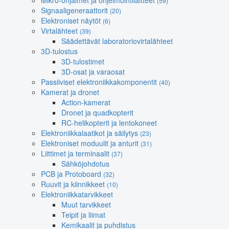
Mikro-ohjaimet ja ohjelmointilaitteet
(59)
Signaaligeneraattorit
(20)
Elektroniset näytöt
(6)
Virtalähteet
(39)
Säädettävät laboratoriovirtalähteet
3D-tulostus
3D-tulostimet
3D-osat ja varaosat
Passiiviset elektroniikkakomponentit
(40)
Kamerat ja dronet
Action-kamerat
Dronet ja quadkopterit
RC-helikopterit ja lentokoneet
Elektroniikkalaatikot ja säilytys
(23)
Elektroniset moduulit ja anturit
(31)
Liittimet ja terminaalit
(37)
Sähköjohdotus
PCB ja Protoboard
(32)
Ruuvit ja kiinnikkeet
(10)
Elektroniikkatarvikkeet
Muut tarvikkeet
Teipit ja liimat
Kemikaalit ja puhdistus