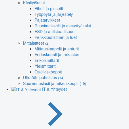
Käsityökalut
Pihdit ja pinsetit
Työpöytä ja järjestely
Pajatarvikkeet
Ruuvimeisselit ja avaustyökalut
ESD ja antistaattisuus
Penkkipuristimet ja tuet
Mittalaitteet
(2)
Mittauskaapelit ja anturit
Endoskoopit ja tarkastus
Erikoismittarit
Yleismittarit
Oskilloskooppit
Ultraäänipuhdistus
(14)
Suurennuslasit ja mikroskoopit
(19)
IT & Yhteydet