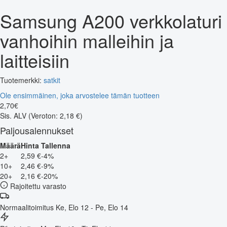
Samsung A200 verkkolaturi
vanhoihin malleihin ja
laitteisiin
Tuotemerkki:
satkit
Ole ensimmäinen, joka arvostelee tämän tuotteen
2
,
70
€
Sis. ALV
(Veroton: 2,18 €)
Paljousalennukset
Määrä
Hinta
Tallenna
2+
2,59 €
-4%
10+
2,46 €
-9%
20+
2,16 €
-20%
Rajoitettu varasto
Normaalitoimitus
Ke, Elo 12 - Pe, Elo 14