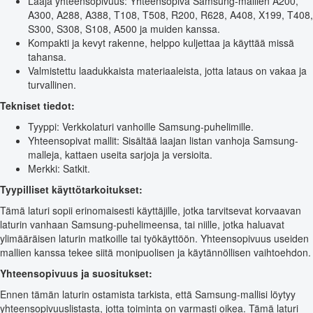
Laaja yhteensopivuus: Yhteensopiva Samsung-mallien A200,
A300, A288, A388, T108, T508, R200, R628, A408, X199, T408,
S300, S308, S108, A500 ja muiden kanssa.
Kompakti ja kevyt rakenne, helppo kuljettaa ja käyttää missä
tahansa.
Valmistettu laadukkaista materiaaleista, jotta lataus on vakaa ja
turvallinen.
Tekniset tiedot:
Tyyppi: Verkkolaturi vanhoille Samsung-puhelimille.
Yhteensopivat mallit: Sisältää laajan listan vanhoja Samsung-
malleja, kattaen useita sarjoja ja versioita.
Merkki: Satkit.
Tyypilliset käyttötarkoitukset:
Tämä laturi sopii erinomaisesti käyttäjille, jotka tarvitsevat korvaavan
laturin vanhaan Samsung-puhelimeensa, tai niille, jotka haluavat
ylimääräisen laturin matkoille tai työkäyttöön. Yhteensopivuus useiden
mallien kanssa tekee siitä monipuolisen ja käytännöllisen vaihtoehdon.
Yhteensopivuus ja suositukset:
Ennen tämän laturin ostamista tarkista, että Samsung-mallisi löytyy
yhteensopivuuslistasta, jotta toiminta on varmasti oikea. Tämä laturi