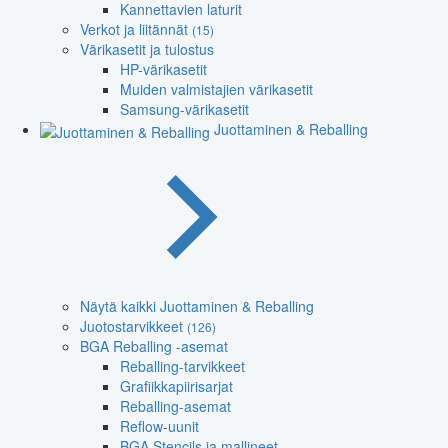
Kannettavien laturit
Verkot ja liitännät
(15)
Värikasetit ja tulostus
HP-värikasetit
Muiden valmistajien värikasetit
Samsung-värikasetit
Juottaminen & Reballing
Näytä kaikki Juottaminen & Reballing
Juotostarvikkeet
(126)
BGA Reballing -asemat
Reballing-tarvikkeet
Grafiikkapiirisarjat
Reballing-asemat
Reflow-uunit
BGA Stencils ja mallineet