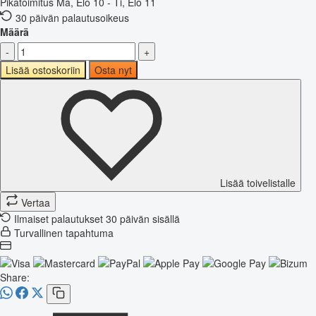
Pikatoimitus
Ma, Elo 10 - Ti, Elo 11
30 päivän palautusoikeus
Määrä
-
+
Lisää ostoskoriin
Osta nyt
Lisää toivelistalle
Vertaa
Ilmaiset palautukset 30 päivän sisällä
Turvallinen tapahtuma
Share: