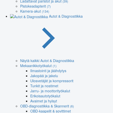
Ladattavat paristot ja akut
(39)
Pistokeadapterit
(7)
Kamera-akut
(134)
Autot & Diagnostiikka
Näytä kaikki Autot & Diagnostiikka
Mekaanikkotyökalut
(1)
Ilmastointi ja jäähdytys
Jakopää ja jakelu
Ulosvetäjät ja kompressorit
Tunkit ja nostimet
Jarru- ja moottorityökalut
Erikoisautotyökalut
Avaimet ja hylsyt
OBD-diagnostiikka & Skannerit
(6)
OBD-kaapelit & sovittimet