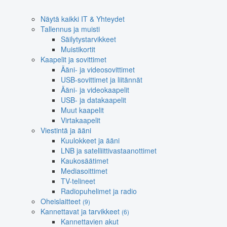
Näytä kaikki IT & Yhteydet
Tallennus ja muisti
Säilytystarvikkeet
Muistikortit
Kaapelit ja sovittimet
Ääni- ja videosovittimet
USB-sovittimet ja liitännät
Ääni- ja videokaapelit
USB- ja datakaapelit
Muut kaapelit
Virtakaapelit
Viestintä ja ääni
Kuulokkeet ja ääni
LNB ja satelliittivastaanottimet
Kaukosäätimet
Mediasoittimet
TV-telineet
Radiopuhelimet ja radio
Oheislaitteet
(9)
Kannettavat ja tarvikkeet
(6)
Kannettavien akut