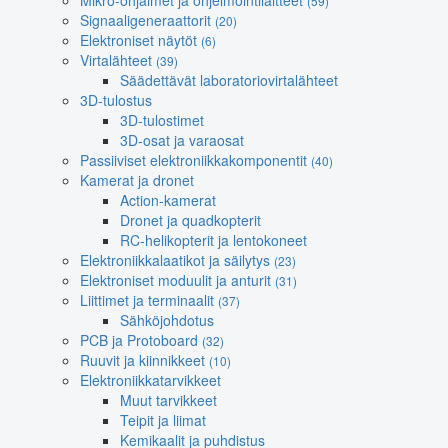
Mikro-ohjaimet ja ohjelmointilaitteet
(59)
Signaaligeneraattorit
(20)
Elektroniset näytöt
(6)
Virtalähteet
(39)
Säädettävät laboratoriovirtalähteet
3D-tulostus
3D-tulostimet
3D-osat ja varaosat
Passiiviset elektroniikkakomponentit
(40)
Kamerat ja dronet
Action-kamerat
Dronet ja quadkopterit
RC-helikopterit ja lentokoneet
Elektroniikkalaatikot ja säilytys
(23)
Elektroniset moduulit ja anturit
(31)
Liittimet ja terminaalit
(37)
Sähköjohdotus
PCB ja Protoboard
(32)
Ruuvit ja kiinnikkeet
(10)
Elektroniikkatarvikkeet
Muut tarvikkeet
Teipit ja liimat
Kemikaalit ja puhdistus