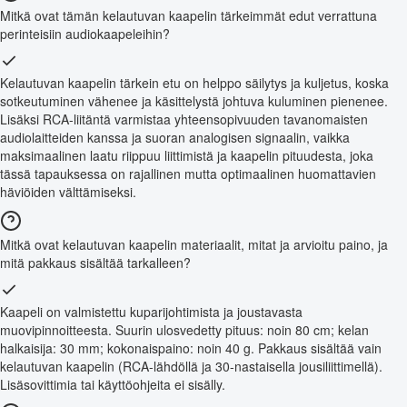
Mitkä ovat tämän kelautuvan kaapelin tärkeimmät edut verrattuna
perinteisiin audiokaapeleihin?
Kelautuvan kaapelin tärkein etu on helppo säilytys ja kuljetus, koska
sotkeutuminen vähenee ja käsittelystä johtuva kuluminen pienenee.
Lisäksi RCA-liitäntä varmistaa yhteensopivuuden tavanomaisten
audiolaitteiden kanssa ja suoran analogisen signaalin, vaikka
maksimaalinen laatu riippuu liittimistä ja kaapelin pituudesta, joka
tässä tapauksessa on rajallinen mutta optimaalinen huomattavien
häviöiden välttämiseksi.
Mitkä ovat kelautuvan kaapelin materiaalit, mitat ja arvioitu paino, ja
mitä pakkaus sisältää tarkalleen?
Kaapeli on valmistettu kuparijohtimista ja joustavasta
muovipinnoitteesta. Suurin ulosvedetty pituus: noin 80 cm; kelan
halkaisija: 30 mm; kokonaispaino: noin 40 g. Pakkaus sisältää vain
kelautuvan kaapelin (RCA-lähdöllä ja 30-nastaisella jousiliittimellä).
Lisäsovittimia tai käyttöohjeita ei sisälly.