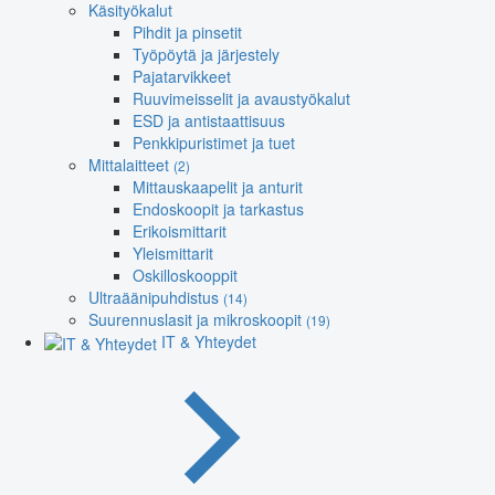
Käsityökalut
Pihdit ja pinsetit
Työpöytä ja järjestely
Pajatarvikkeet
Ruuvimeisselit ja avaustyökalut
ESD ja antistaattisuus
Penkkipuristimet ja tuet
Mittalaitteet
(2)
Mittauskaapelit ja anturit
Endoskoopit ja tarkastus
Erikoismittarit
Yleismittarit
Oskilloskooppit
Ultraäänipuhdistus
(14)
Suurennuslasit ja mikroskoopit
(19)
IT & Yhteydet