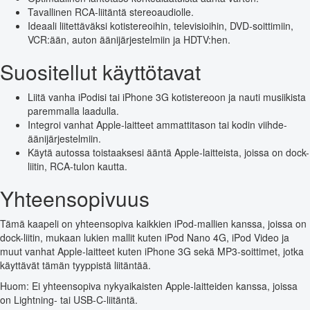
Tavallinen RCA-liitäntä stereoaudiolle.
Ideaali liitettäväksi kotistereoihin, televisioihin, DVD-soittimiin,
VCR:ään, auton äänijärjestelmiin ja HDTV:hen.
Suositellut käyttötavat
Liitä vanha iPodisi tai iPhone 3G kotistereoon ja nauti musiikista
paremmalla laadulla.
Integroi vanhat Apple-laitteet ammattitason tai kodin viihde-
äänijärjestelmiin.
Käytä autossa toistaaksesi ääntä Apple-laitteista, joissa on dock-
liitin, RCA-tulon kautta.
Yhteensopivuus
Tämä kaapeli on yhteensopiva kaikkien iPod-mallien kanssa, joissa on
dock-liitin, mukaan lukien mallit kuten iPod Nano 4G, iPod Video ja
muut vanhat Apple-laitteet kuten iPhone 3G sekä MP3-soittimet, jotka
käyttävät tämän tyyppistä liitäntää.
Huom: Ei yhteensopiva nykyaikaisten Apple-laitteiden kanssa, joissa
on Lightning- tai USB-C-liitäntä.