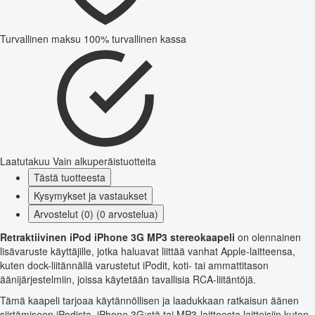
Turvallinen maksu
100% turvallinen kassa
Laatutakuu
Vain alkuperäistuotteita
Tästä tuotteesta
Kysymykset ja vastaukset
Arvostelut (0) (0 arvostelua)
Retraktiivinen iPod iPhone 3G MP3 stereokaapeli
on olennainen
lisävaruste käyttäjille, jotka haluavat liittää vanhat Apple-laitteensa,
kuten dock-liitännällä varustetut iPodit, koti- tai ammattitason
äänijärjestelmiin, joissa käytetään tavallisia RCA-liitäntöjä.
Tämä kaapeli tarjoaa käytännöllisen ja laadukkaan ratkaisun äänen
siirtämiseen iPodista, iPhone 3G:stä tai MP3-laitteesta laitteisiin kuten