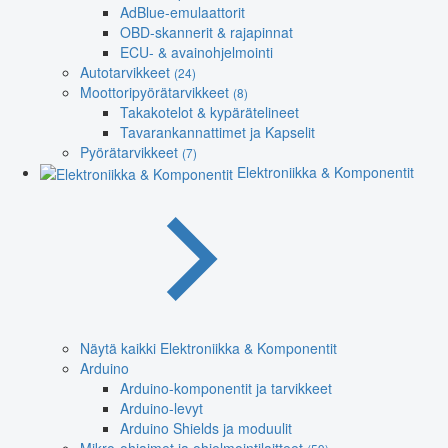
AdBlue-emulaattorit
OBD-skannerit & rajapinnat
ECU- & avainohjelmointi
Autotarvikkeet
(24)
Moottoripyörätarvikkeet
(8)
Takakotelot & kypärätelineet
Tavarankannattimet ja Kapselit
Pyörätarvikkeet
(7)
Elektroniikka & Komponentit
Näytä kaikki Elektroniikka & Komponentit
Arduino
Arduino-komponentit ja tarvikkeet
Arduino-levyt
Arduino Shields ja moduulit