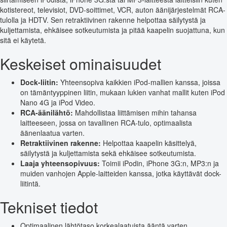
kotistereot, televisiot, DVD-soittimet, VCR, auton äänijärjestelmät RCA-
tulolla ja HDTV. Sen retraktiivinen rakenne helpottaa säilytystä ja
kuljettamista, ehkäisee sotkeutumista ja pitää kaapelin suojattuna, kun
sitä ei käytetä.
Keskeiset ominaisuudet
Dock-liitin:
Yhteensopiva kaikkien iPod-mallien kanssa, joissa
on tämäntyyppinen liitin, mukaan lukien vanhat mallit kuten iPod
Nano 4G ja iPod Video.
RCA-äänilähtö:
Mahdollistaa liittämisen mihin tahansa
laitteeseen, jossa on tavallinen RCA-tulo, optimaalista
äänenlaatua varten.
Retraktiivinen rakenne:
Helpottaa kaapelin käsittelyä,
säilytystä ja kuljettamista sekä ehkäisee sotkeutumista.
Laaja yhteensopivuus:
Toimii iPodin, iPhone 3G:n, MP3:n ja
muiden vanhojen Apple-laitteiden kanssa, jotka käyttävät dock-
liitintä.
Tekniset tiedot
Optimaalinen lähtötaso korkealaatuista ääntä varten.