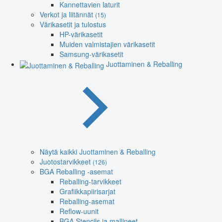
Kannettavien laturit
Verkot ja liitännät
(15)
Värikasetit ja tulostus
HP-värikasetit
Muiden valmistajien värikasetit
Samsung-värikasetit
Juottaminen & Reballing
Näytä kaikki Juottaminen & Reballing
Juotostarvikkeet
(126)
BGA Reballing -asemat
Reballing-tarvikkeet
Grafiikkapiirisarjat
Reballing-asemat
Reflow-uunit
BGA Stencils ja mallineet