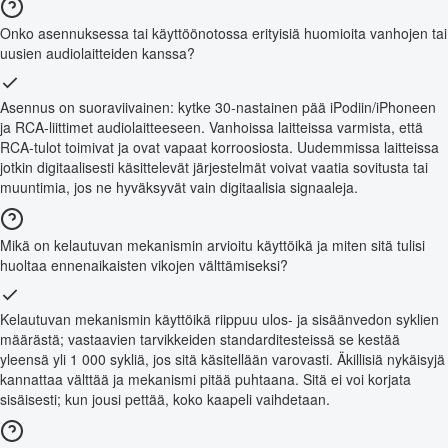
Onko asennuksessa tai käyttöönotossa erityisiä huomioita vanhojen tai
uusien audiolaitteiden kanssa?
Asennus on suoraviivainen: kytke 30-nastainen pää iPodiin/iPhoneen
ja RCA-liittimet audiolaitteeseen. Vanhoissa laitteissa varmista, että
RCA-tulot toimivat ja ovat vapaat korroosiosta. Uudemmissa laitteissa
jotkin digitaalisesti käsittelevät järjestelmät voivat vaatia sovitusta tai
muuntimia, jos ne hyväksyvät vain digitaalisia signaaleja.
Mikä on kelautuvan mekanismin arvioitu käyttöikä ja miten sitä tulisi
huoltaa ennenaikaisten vikojen välttämiseksi?
Kelautuvan mekanismin käyttöikä riippuu ulos- ja sisäänvedon syklien
määrästä; vastaavien tarvikkeiden standarditesteissä se kestää
yleensä yli 1 000 sykliä, jos sitä käsitellään varovasti. Äkillisiä nykäisyjä
kannattaa välttää ja mekanismi pitää puhtaana. Sitä ei voi korjata
sisäisesti; kun jousi pettää, koko kaapeli vaihdetaan.