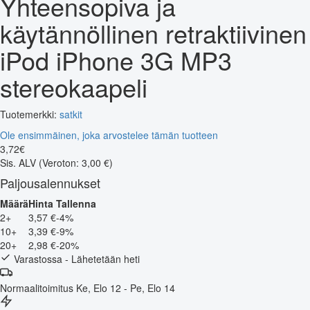
Yhteensopiva ja
käytännöllinen retraktiivinen
iPod iPhone 3G MP3
stereokaapeli
Tuotemerkki:
satkit
Ole ensimmäinen, joka arvostelee tämän tuotteen
3
,
72
€
Sis. ALV
(Veroton: 3,00 €)
Paljousalennukset
Määrä
Hinta
Tallenna
2+
3,57 €
-4%
10+
3,39 €
-9%
20+
2,98 €
-20%
Varastossa - Lähetetään heti
Normaalitoimitus
Ke, Elo 12 - Pe, Elo 14