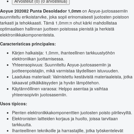
Arvostelut (0) (0 arvostelua)
Aoyue 202082 Punta Desoldador 1,0mm
on Aoyue-juotosasemiin
suunniteltu erikoistarvike, joka sopii erinomaisesti juotosten poistoon
tarkasti ja tehokkaasti. Tämä 1,0mm:n ohut kärki mahdollistaa
optimaalisen hallinnan juotteen poistossa pienistä ja herkistä
elektroniikkakomponenteista.
Características principales:
Kärjen halkaisija: 1,0mm, ihanteellinen tarkkuustyöhön
elektroniikan juottamisessa.
Yhteensopivuus: Suunniteltu Aoyue-juotosasemiin ja
juotteenpoistajiin, mikä varmistaa täydellisen istuvuuden.
Laadukas materiaali: Valmistettu kestävistä materiaaleista, jotka
takaavat pitkäikäisyyden ja hyvän lämpötehon.
Käytännöllinen varaosa: Helppo asentaa ja vaihtaa
yhteensopiviin juotosasemiin.
Usos típicos:
Pienten elektroniikkakomponenttien juotosten poisto piirilevyiltä.
Elektronisten laitteiden korjaus ja huolto, joissa tarvitaan
tarkkuutta.
Ihanteellinen teknikoille ja harrastajille, jotka työskentelevät