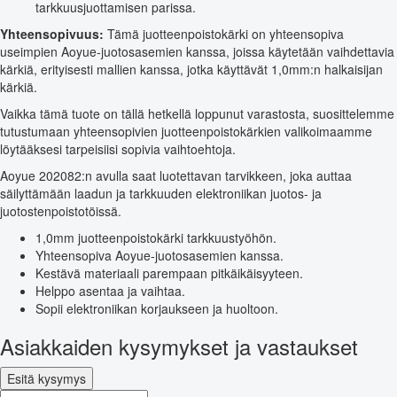
tarkkuusjuottamisen parissa.
Yhteensopivuus:
Tämä juotteenpoistokärki on yhteensopiva
useimpien Aoyue-juotosasemien kanssa, joissa käytetään vaihdettavia
kärkiä, erityisesti mallien kanssa, jotka käyttävät 1,0mm:n halkaisijan
kärkiä.
Vaikka tämä tuote on tällä hetkellä loppunut varastosta, suosittelemme
tutustumaan yhteensopivien juotteenpoistokärkien valikoimaamme
löytääksesi tarpeisiisi sopivia vaihtoehtoja.
Aoyue 202082:n avulla saat luotettavan tarvikkeen, joka auttaa
säilyttämään laadun ja tarkkuuden elektroniikan juotos- ja
juotostenpoistotöissä.
1,0mm juotteenpoistokärki tarkkuustyöhön.
Yhteensopiva Aoyue-juotosasemien kanssa.
Kestävä materiaali parempaan pitkäikäisyyteen.
Helppo asentaa ja vaihtaa.
Sopii elektroniikan korjaukseen ja huoltoon.
Asiakkaiden kysymykset ja vastaukset
Esitä kysymys