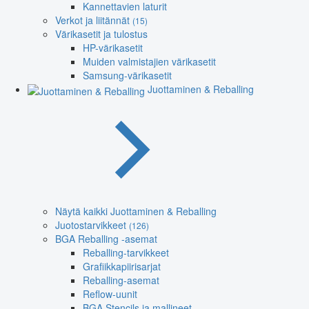
Kannettavien laturit
Verkot ja liitännät
(15)
Värikasetit ja tulostus
HP-värikasetit
Muiden valmistajien värikasetit
Samsung-värikasetit
Juottaminen & Reballing
Näytä kaikki Juottaminen & Reballing
Juotostarvikkeet
(126)
BGA Reballing -asemat
Reballing-tarvikkeet
Grafiikkapiirisarjat
Reballing-asemat
Reflow-uunit
BGA Stencils ja mallineet