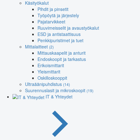
Käsityökalut
Pihdit ja pinsetit
Työpöytä ja järjestely
Pajatarvikkeet
Ruuvimeisselit ja avaustyökalut
ESD ja antistaattisuus
Penkkipuristimet ja tuet
Mittalaitteet
(2)
Mittauskaapelit ja anturit
Endoskoopit ja tarkastus
Erikoismittarit
Yleismittarit
Oskilloskooppit
Ultraäänipuhdistus
(14)
Suurennuslasit ja mikroskoopit
(19)
IT & Yhteydet