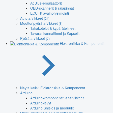
AdBlue-emulaattorit
OBD-skannerit & rajapinnat
ECU- & avainohjelmointi
Autotarvikkeet
(24)
Moottoripyörätarvikkeet
(8)
Takakotelot & kypärätelineet
Tavarankannattimet ja Kapselit
Pyörätarvikkeet
(7)
Elektroniikka & Komponentit
Näytä kaikki Elektroniikka & Komponentit
Arduino
Arduino-komponentit ja tarvikkeet
Arduino-levyt
Arduino Shields ja moduulit