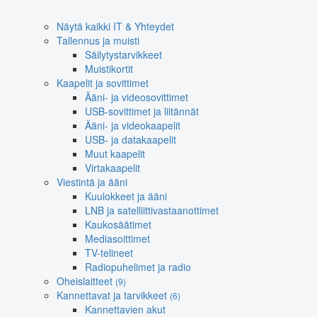
Näytä kaikki IT & Yhteydet
Tallennus ja muisti
Säilytystarvikkeet
Muistikortit
Kaapelit ja sovittimet
Ääni- ja videosovittimet
USB-sovittimet ja liitännät
Ääni- ja videokaapelit
USB- ja datakaapelit
Muut kaapelit
Virtakaapelit
Viestintä ja ääni
Kuulokkeet ja ääni
LNB ja satelliittivastaanottimet
Kaukosäätimet
Mediasoittimet
TV-telineet
Radiopuhelimet ja radio
Oheislaitteet
(9)
Kannettavat ja tarvikkeet
(6)
Kannettavien akut