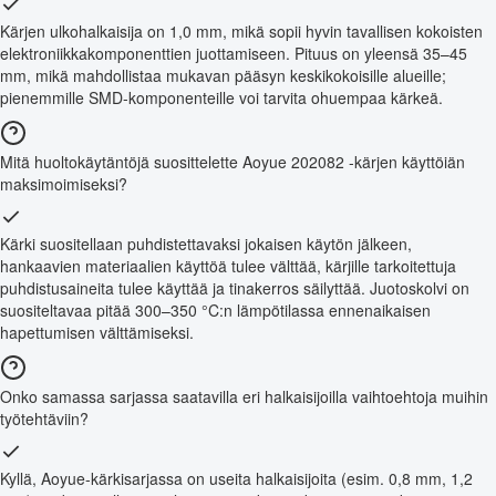
Kärjen ulkohalkaisija on 1,0 mm, mikä sopii hyvin tavallisen kokoisten
elektroniikkakomponenttien juottamiseen. Pituus on yleensä 35–45
mm, mikä mahdollistaa mukavan pääsyn keskikokoisille alueille;
pienemmille SMD-komponenteille voi tarvita ohuempaa kärkeä.
Mitä huoltokäytäntöjä suosittelette Aoyue 202082 -kärjen käyttöiän
maksimoimiseksi?
Kärki suositellaan puhdistettavaksi jokaisen käytön jälkeen,
hankaavien materiaalien käyttöä tulee välttää, kärjille tarkoitettuja
puhdistusaineita tulee käyttää ja tinakerros säilyttää. Juotoskolvi on
suositeltavaa pitää 300–350 °C:n lämpötilassa ennenaikaisen
hapettumisen välttämiseksi.
Onko samassa sarjassa saatavilla eri halkaisijoilla vaihtoehtoja muihin
työtehtäviin?
Kyllä, Aoyue-kärkisarjassa on useita halkaisijoita (esim. 0,8 mm, 1,2