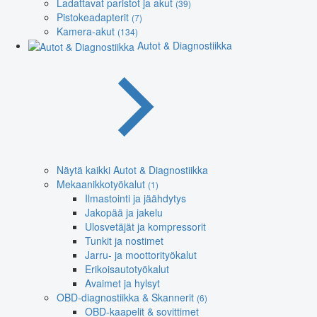
Ladattavat paristot ja akut
(39)
Pistokeadapterit
(7)
Kamera-akut
(134)
Autot & Diagnostiikka
Näytä kaikki Autot & Diagnostiikka
Mekaanikkotyökalut
(1)
Ilmastointi ja jäähdytys
Jakopää ja jakelu
Ulosvetäjät ja kompressorit
Tunkit ja nostimet
Jarru- ja moottorityökalut
Erikoisautotyökalut
Avaimet ja hylsyt
OBD-diagnostiikka & Skannerit
(6)
OBD-kaapelit & sovittimet