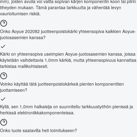
mm), joiden avulla voi valita sopivan kärjen komponentin koon tai piirin
tiheyden mukaan. Tämä parantaa tarkkuutta ja vähentää levyn
vaurioitumisen riskiä.
Onko Aoyue 202082 juotteenpoistokärki yhteensopiva kaikkien Aoyue-
juotosasemien kanssa?
Kärki on yhteensopiva useimpien Aoyue-juotosasemien kanssa, joissa
käytetään vaihdettavia 1,0mm kärkiä, mutta yhteensopivuus kannattaa
tarkistaa mallikohtaisesti.
Voinko käyttää tätä juotteenpoistokärkeä pienten komponenttien
juottamiseen?
Kyllä, sen 1,0mm halkaisija on suunniteltu tarkkuustyöhön pienissä ja
herkissä elektroniikkakomponenteissa.
Onko tuote saatavilla heti toimitukseen?