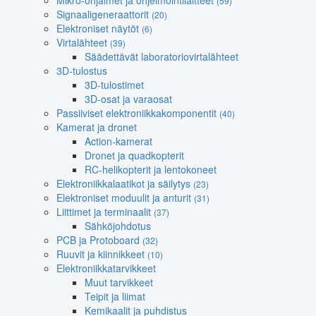
Mikro-ohjaimet ja ohjelmointilaitteet
(59)
Signaaligeneraattorit
(20)
Elektroniset näytöt
(6)
Virtalähteet
(39)
Säädettävät laboratoriovirtalähteet
3D-tulostus
3D-tulostimet
3D-osat ja varaosat
Passiiviset elektroniikkakomponentit
(40)
Kamerat ja dronet
Action-kamerat
Dronet ja quadkopterit
RC-helikopterit ja lentokoneet
Elektroniikkalaatikot ja säilytys
(23)
Elektroniset moduulit ja anturit
(31)
Liittimet ja terminaalit
(37)
Sähköjohdotus
PCB ja Protoboard
(32)
Ruuvit ja kiinnikkeet
(10)
Elektroniikkatarvikkeet
Muut tarvikkeet
Teipit ja liimat
Kemikaalit ja puhdistus