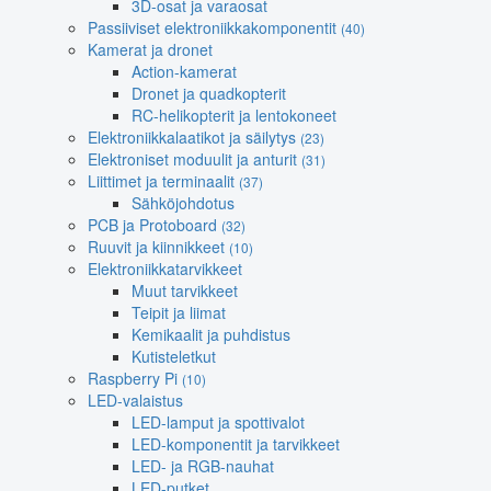
3D-osat ja varaosat
Passiiviset elektroniikkakomponentit
(40)
Kamerat ja dronet
Action-kamerat
Dronet ja quadkopterit
RC-helikopterit ja lentokoneet
Elektroniikkalaatikot ja säilytys
(23)
Elektroniset moduulit ja anturit
(31)
Liittimet ja terminaalit
(37)
Sähköjohdotus
PCB ja Protoboard
(32)
Ruuvit ja kiinnikkeet
(10)
Elektroniikkatarvikkeet
Muut tarvikkeet
Teipit ja liimat
Kemikaalit ja puhdistus
Kutisteletkut
Raspberry Pi
(10)
LED-valaistus
LED-lamput ja spottivalot
LED-komponentit ja tarvikkeet
LED- ja RGB-nauhat
LED-putket