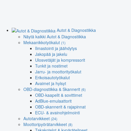
Autot & Diagnostiikka
Näytä kaikki Autot & Diagnostiikka
Mekaanikkotyökalut
(1)
Ilmastointi ja jäähdytys
Jakopää ja jakelu
Ulosvetäjät ja kompressorit
Tunkit ja nostimet
Jarru- ja moottorityökalut
Erikoisautotyökalut
Avaimet ja hylsyt
OBD-diagnostiikka & Skannerit
(6)
OBD-kaapelit & sovittimet
AdBlue-emulaattorit
OBD-skannerit & rajapinnat
ECU- & avainohjelmointi
Autotarvikkeet
(24)
Moottoripyörätarvikkeet
(8)
Takakotelot & kypärätelineet