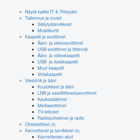
Näytä kaikki IT & Yhteydet
Tallennus ja muisti
Säilytystarvikkeet
Muistikortit
Kaapelit ja sovittimet
Ääni- ja videosovittimet
USB-sovittimet ja liitännät
Ääni- ja videokaapelit
USB- ja datakaapelit
Muut kaapelit
Virtakaapelit
Viestintä ja ääni
Kuulokkeet ja ääni
LNB ja satelliittivastaanottimet
Kaukosäätimet
Mediasoittimet
TV-telineet
Radiopuhelimet ja radio
Oheislaitteet
(9)
Kannettavat ja tarvikkeet
(6)
Kannettavien akut