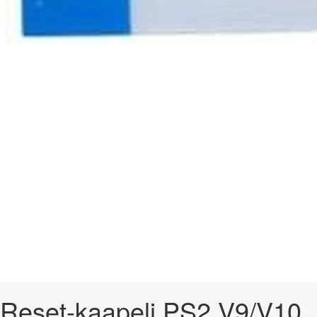
Reset-kaapeli PS2 V9/V10