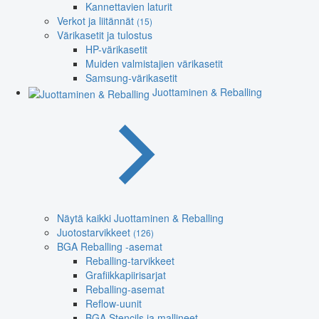
Kannettavien laturit
Verkot ja liitännät
(15)
Värikasetit ja tulostus
HP-värikasetit
Muiden valmistajien värikasetit
Samsung-värikasetit
Juottaminen & Reballing
Näytä kaikki Juottaminen & Reballing
Juotostarvikkeet
(126)
BGA Reballing -asemat
Reballing-tarvikkeet
Grafiikkapiirisarjat
Reballing-asemat
Reflow-uunit
BGA Stencils ja mallineet