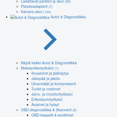
Ladattavat paristot ja akut
(39)
Pistokeadapterit
(7)
Kamera-akut
(134)
Autot & Diagnostiikka
Näytä kaikki Autot & Diagnostiikka
Mekaanikkotyökalut
(1)
Ilmastointi ja jäähdytys
Jakopää ja jakelu
Ulosvetäjät ja kompressorit
Tunkit ja nostimet
Jarru- ja moottorityökalut
Erikoisautotyökalut
Avaimet ja hylsyt
OBD-diagnostiikka & Skannerit
(6)
OBD-kaapelit & sovittimet