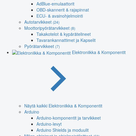
AdBlue-emulaattorit
OBD-skannerit & rajapinnat
ECU- & avainohjelmointi
Autotarvikkeet
(24)
Moottoripyörätarvikkeet
(8)
Takakotelot & kypärätelineet
Tavarankannattimet ja Kapselit
Pyörätarvikkeet
(7)
Elektroniikka & Komponentit
Näytä kaikki Elektroniikka & Komponentit
Arduino
Arduino-komponentit ja tarvikkeet
Arduino-levyt
Arduino Shields ja moduulit