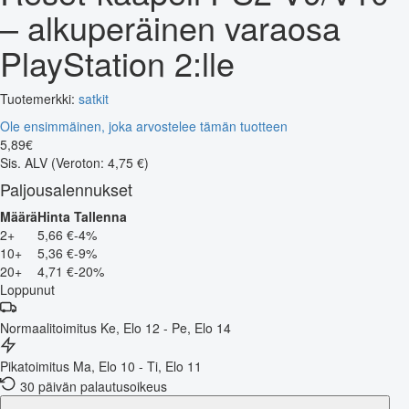
– alkuperäinen varaosa
PlayStation 2:lle
Tuotemerkki:
satkit
Ole ensimmäinen, joka arvostelee tämän tuotteen
5
,
89
€
Sis. ALV
(Veroton: 4,75 €)
Paljousalennukset
Määrä
Hinta
Tallenna
2+
5,66 €
-4%
10+
5,36 €
-9%
20+
4,71 €
-20%
Loppunut
Normaalitoimitus
Ke, Elo 12 - Pe, Elo 14
Pikatoimitus
Ma, Elo 10 - Ti, Elo 11
30 päivän palautusoikeus