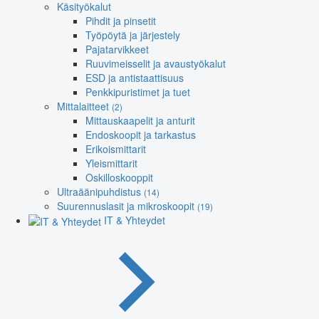
Käsityökalut
Pihdit ja pinsetit
Työpöytä ja järjestely
Pajatarvikkeet
Ruuvimeisselit ja avaustyökalut
ESD ja antistaattisuus
Penkkipuristimet ja tuet
Mittalaitteet
(2)
Mittauskaapelit ja anturit
Endoskoopit ja tarkastus
Erikoismittarit
Yleismittarit
Oskilloskooppit
Ultraäänipuhdistus
(14)
Suurennuslasit ja mikroskoopit
(19)
IT & Yhteydet