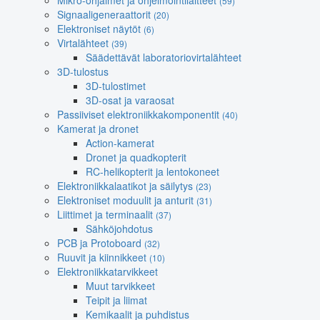
Mikro-ohjaimet ja ohjelmointilaitteet
(59)
Signaaligeneraattorit
(20)
Elektroniset näytöt
(6)
Virtalähteet
(39)
Säädettävät laboratoriovirtalähteet
3D-tulostus
3D-tulostimet
3D-osat ja varaosat
Passiiviset elektroniikkakomponentit
(40)
Kamerat ja dronet
Action-kamerat
Dronet ja quadkopterit
RC-helikopterit ja lentokoneet
Elektroniikkalaatikot ja säilytys
(23)
Elektroniset moduulit ja anturit
(31)
Liittimet ja terminaalit
(37)
Sähköjohdotus
PCB ja Protoboard
(32)
Ruuvit ja kiinnikkeet
(10)
Elektroniikkatarvikkeet
Muut tarvikkeet
Teipit ja liimat
Kemikaalit ja puhdistus