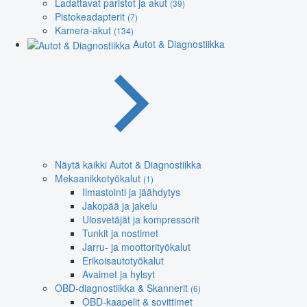
Ladattavat paristot ja akut
(39)
Pistokeadapterit
(7)
Kamera-akut
(134)
Autot & Diagnostiikka
Näytä kaikki Autot & Diagnostiikka
Mekaanikkotyökalut
(1)
Ilmastointi ja jäähdytys
Jakopää ja jakelu
Ulosvetäjät ja kompressorit
Tunkit ja nostimet
Jarru- ja moottorityökalut
Erikoisautotyökalut
Avaimet ja hylsyt
OBD-diagnostiikka & Skannerit
(6)
OBD-kaapelit & sovittimet