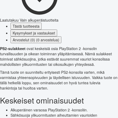
Laatutakuu
Vain alkuperäistuotteita
Tästä tuotteesta
Kysymykset ja vastaukset
Arvostelut (0) (0 arvostelua)
PS2-sulakkeet
ovat keskeisiä osia PlayStation 2 -konsolin
turvallisuuden ja oikean toiminnan ylläpitämisessä. Nämä sulakkeet
toimivat sähkösuojina, jotka estävät suuremmat vauriot konsolissa
mahdollisten ylikuormitusten tai oikosulkujen yhteydessä.
Tämä tuote on suunniteltu erityisesti PS2-konsolia varten, mikä
varmistaa yhteensopivuuden ja täydellisen istuvuuden. Vaikka tuote on
tällä hetkellä loppu, sen ominaisuudet on hyvä tuntea tulevia
hankintoja tai huoltoa varten.
Keskeiset ominaisuudet
Alkuperäinen varaosa PlayStation 2 -konsoliin.
Sähkösuoja ylikuormitusten aiheuttamien vaurioiden