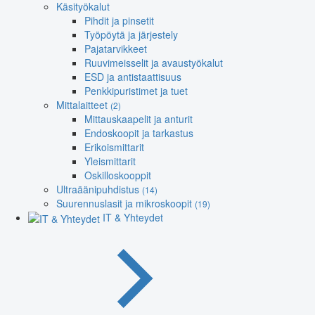
Käsityökalut
Pihdit ja pinsetit
Työpöytä ja järjestely
Pajatarvikkeet
Ruuvimeisselit ja avaustyökalut
ESD ja antistaattisuus
Penkkipuristimet ja tuet
Mittalaitteet
(2)
Mittauskaapelit ja anturit
Endoskoopit ja tarkastus
Erikoismittarit
Yleismittarit
Oskilloskooppit
Ultraäänipuhdistus
(14)
Suurennuslasit ja mikroskoopit
(19)
IT & Yhteydet