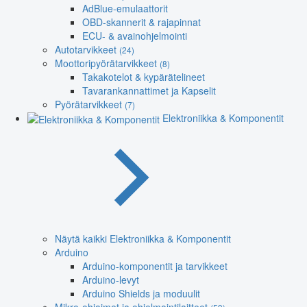
AdBlue-emulaattorit
OBD-skannerit & rajapinnat
ECU- & avainohjelmointi
Autotarvikkeet
(24)
Moottoripyörätarvikkeet
(8)
Takakotelot & kypärätelineet
Tavarankannattimet ja Kapselit
Pyörätarvikkeet
(7)
Elektroniikka & Komponentit
Näytä kaikki Elektroniikka & Komponentit
Arduino
Arduino-komponentit ja tarvikkeet
Arduino-levyt
Arduino Shields ja moduulit