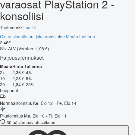
varaosat PlayStation 2 -
konsoliisi
Tuotemerkki:
satkit
Ole ensimmäinen, joka arvostelee tämän tuotteen
2
,
46
€
Sis. ALV
(Veroton: 1,98 €)
Paljousalennukset
Määrä
Hinta
Tallenna
2+
2,36 €
-4%
10+
2,23 €
-9%
20+
1,84 €
-25%
Loppunut
Normaalitoimitus
Ke, Elo 12 - Pe, Elo 14
Pikatoimitus
Ma, Elo 10 - Ti, Elo 11
30 päivän palautusoikeus