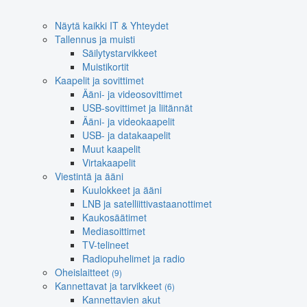
Näytä kaikki IT & Yhteydet
Tallennus ja muisti
Säilytystarvikkeet
Muistikortit
Kaapelit ja sovittimet
Ääni- ja videosovittimet
USB-sovittimet ja liitännät
Ääni- ja videokaapelit
USB- ja datakaapelit
Muut kaapelit
Virtakaapelit
Viestintä ja ääni
Kuulokkeet ja ääni
LNB ja satelliittivastaanottimet
Kaukosäätimet
Mediasoittimet
TV-telineet
Radiopuhelimet ja radio
Oheislaitteet
(9)
Kannettavat ja tarvikkeet
(6)
Kannettavien akut