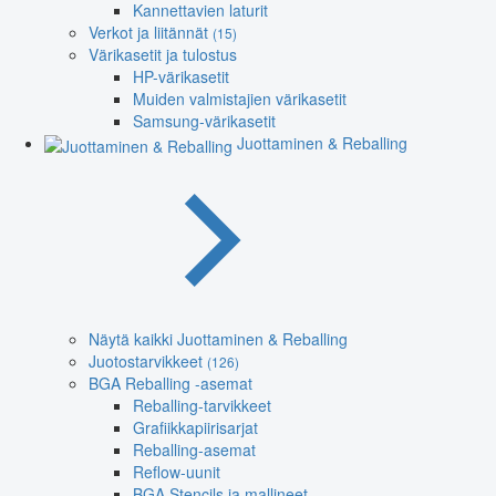
Kannettavien laturit
Verkot ja liitännät
(15)
Värikasetit ja tulostus
HP-värikasetit
Muiden valmistajien värikasetit
Samsung-värikasetit
Juottaminen & Reballing
Näytä kaikki Juottaminen & Reballing
Juotostarvikkeet
(126)
BGA Reballing -asemat
Reballing-tarvikkeet
Grafiikkapiirisarjat
Reballing-asemat
Reflow-uunit
BGA Stencils ja mallineet