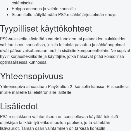
estämiseksi.
Helppo asennus ja vaihto konsoliin.
Suunniteltu säilyttämään PS2:n sähköjärjestelmän eheys.
Tyypilliset käyttökohteet
PS2-sulakkeita käytetään vaurioituneiden tai palaneiden sulakkeiden
vaihtamiseen konsolissa, jolloin toiminta palautuu ja sähköongelmat
eivät pääse vaikuttamaan muihin sisäisiin komponentteihin. Ne sopivat
hyvin korjausteknikoille ja käyttäjille, jotka haluavat pitää konsolinsa
optimaalisessa kunnossa.
Yhteensopivuus
Yhteensopiva ainoastaan PlayStation 2 -konsolin kanssa. Ei suositella
muille malleille tai elektronisille laitteille.
Lisätiedot
PS2:n sulakkeen vaihtamiseen on suositeltavaa käyttää teknistä
ohjekirjaa tai kääntyä erikoishuollon puoleen, jotta vältetään
lisävauriot. Tämän osan vaihtaminen on tärkeää konsolin