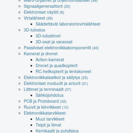
Mikro-ohjaimet ja ohjelmointilaitteet
(59)
Signaaligeneraattorit
(20)
Elektroniset näytöt
(6)
Virtalähteet
(39)
Säädettävät laboratoriovirtalähteet
3D-tulostus
3D-tulostimet
3D-osat ja varaosat
Passiiviset elektroniikkakomponentit
(40)
Kamerat ja dronet
Action-kamerat
Dronet ja quadkopterit
RC-helikopterit ja lentokoneet
Elektroniikkalaatikot ja säilytys
(23)
Elektroniset moduulit ja anturit
(31)
Liittimet ja terminaalit
(37)
Sähköjohdotus
PCB ja Protoboard
(32)
Ruuvit ja kiinnikkeet
(10)
Elektroniikkatarvikkeet
Muut tarvikkeet
Teipit ja liimat
Kemikaalit ja puhdistus