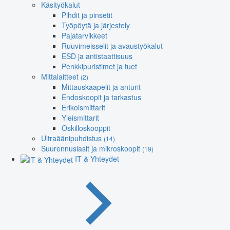
Käsityökalut
Pihdit ja pinsetit
Työpöytä ja järjestely
Pajatarvikkeet
Ruuvimeisselit ja avaustyökalut
ESD ja antistaattisuus
Penkkipuristimet ja tuet
Mittalaitteet
(2)
Mittauskaapelit ja anturit
Endoskoopit ja tarkastus
Erikoismittarit
Yleismittarit
Oskilloskooppit
Ultraäänipuhdistus
(14)
Suurennuslasit ja mikroskoopit
(19)
IT & Yhteydet