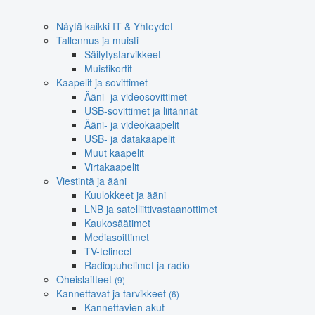
Näytä kaikki IT & Yhteydet
Tallennus ja muisti
Säilytystarvikkeet
Muistikortit
Kaapelit ja sovittimet
Ääni- ja videosovittimet
USB-sovittimet ja liitännät
Ääni- ja videokaapelit
USB- ja datakaapelit
Muut kaapelit
Virtakaapelit
Viestintä ja ääni
Kuulokkeet ja ääni
LNB ja satelliittivastaanottimet
Kaukosäätimet
Mediasoittimet
TV-telineet
Radiopuhelimet ja radio
Oheislaitteet
(9)
Kannettavat ja tarvikkeet
(6)
Kannettavien akut