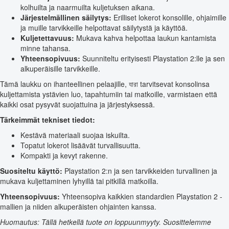
kolhuilta ja naarmuilta kuljetuksen aikana.
Järjestelmällinen säilytys:
Erilliset lokerot konsolille, ohjaimille
ja muille tarvikkeille helpottavat säilytystä ja käyttöä.
Kuljetettavuus:
Mukava kahva helpottaa laukun kantamista
minne tahansa.
Yhteensopivuus:
Suunniteltu erityisesti Playstation 2:lle ja sen
alkuperäisille tarvikkeille.
Tämä laukku on ihanteellinen pelaajille, যারা tarvitsevat konsolinsa
kuljettamista ystävien luo, tapahtumiin tai matkoille, varmistaen että
kaikki osat pysyvät suojattuina ja järjestyksessä.
Tärkeimmät tekniset tiedot:
Kestävä materiaali suojaa iskuilta.
Topatut lokerot lisäävät turvallisuutta.
Kompakti ja kevyt rakenne.
Suositeltu käyttö:
Playstation 2:n ja sen tarvikkeiden turvallinen ja
mukava kuljettaminen lyhyillä tai pitkillä matkoilla.
Yhteensopivuus:
Yhteensopiva kaikkien standardien Playstation 2 -
mallien ja niiden alkuperäisten ohjainten kanssa.
Huomautus: Tällä hetkellä tuote on loppuunmyyty. Suosittelemme