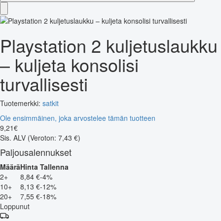
Playstation 2 kuljetuslaukku
– kuljeta konsolisi
turvallisesti
Tuotemerkki:
satkit
Ole ensimmäinen, joka arvostelee tämän tuotteen
9
,
21
€
Sis. ALV
(Veroton: 7,43 €)
Paljousalennukset
Määrä
Hinta
Tallenna
2+
8,84 €
-4%
10+
8,13 €
-12%
20+
7,55 €
-18%
Loppunut