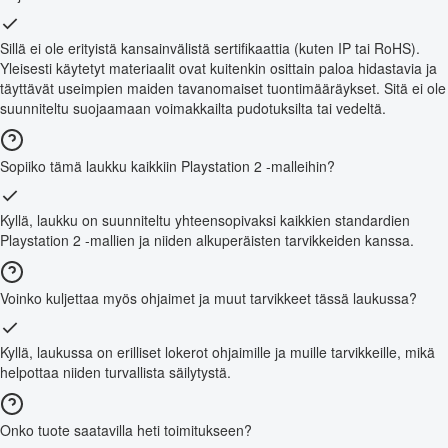
Sillä ei ole erityistä kansainvälistä sertifikaattia (kuten IP tai RoHS).
Yleisesti käytetyt materiaalit ovat kuitenkin osittain paloa hidastavia ja
täyttävät useimpien maiden tavanomaiset tuontimääräykset. Sitä ei ole
suunniteltu suojaamaan voimakkailta pudotuksilta tai vedeltä.
Sopiiko tämä laukku kaikkiin Playstation 2 -malleihin?
Kyllä, laukku on suunniteltu yhteensopivaksi kaikkien standardien
Playstation 2 -mallien ja niiden alkuperäisten tarvikkeiden kanssa.
Voinko kuljettaa myös ohjaimet ja muut tarvikkeet tässä laukussa?
Kyllä, laukussa on erilliset lokerot ohjaimille ja muille tarvikkeille, mikä
helpottaa niiden turvallista säilytystä.
Onko tuote saatavilla heti toimitukseen?