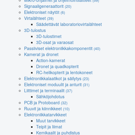
Mikro-ohjaimet ja ohjelmointilaitteet
(59)
Signaaligeneraattorit
(20)
Elektroniset näytöt
(6)
Virtalähteet
(39)
Säädettävät laboratoriovirtalähteet
3D-tulostus
3D-tulostimet
3D-osat ja varaosat
Passiiviset elektroniikkakomponentit
(40)
Kamerat ja dronet
Action-kamerat
Dronet ja quadkopterit
RC-helikopterit ja lentokoneet
Elektroniikkalaatikot ja säilytys
(23)
Elektroniset moduulit ja anturit
(31)
Liittimet ja terminaalit
(37)
Sähköjohdotus
PCB ja Protoboard
(32)
Ruuvit ja kiinnikkeet
(10)
Elektroniikkatarvikkeet
Muut tarvikkeet
Teipit ja liimat
Kemikaalit ja puhdistus