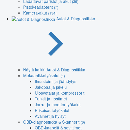
Ladattavat paristot ja akut
(39)
Pistokeadapterit
(7)
Kamera-akut
(134)
Autot & Diagnostiikka
Näytä kaikki Autot & Diagnostiikka
Mekaanikkotyökalut
(1)
Ilmastointi ja jäähdytys
Jakopää ja jakelu
Ulosvetäjät ja kompressorit
Tunkit ja nostimet
Jarru- ja moottorityökalut
Erikoisautotyökalut
Avaimet ja hylsyt
OBD-diagnostiikka & Skannerit
(6)
OBD-kaapelit & sovittimet