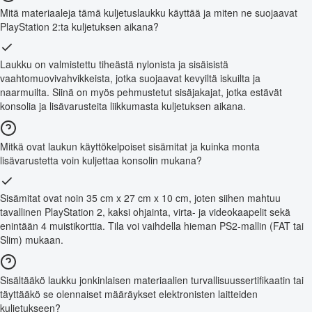
Mitä materiaaleja tämä kuljetuslaukku käyttää ja miten ne suojaavat
PlayStation 2:ta kuljetuksen aikana?
Laukku on valmistettu tiheästä nylonista ja sisäisistä
vaahtomuovivahvikkeista, jotka suojaavat kevyiltä iskuilta ja
naarmuilta. Siinä on myös pehmustetut sisäjakajat, jotka estävät
konsolia ja lisävarusteita liikkumasta kuljetuksen aikana.
Mitkä ovat laukun käyttökelpoiset sisämitat ja kuinka monta
lisävarustetta voin kuljettaa konsolin mukana?
Sisämitat ovat noin 35 cm x 27 cm x 10 cm, joten siihen mahtuu
tavallinen PlayStation 2, kaksi ohjainta, virta- ja videokaapelit sekä
enintään 4 muistikorttia. Tila voi vaihdella hieman PS2-mallin (FAT tai
Slim) mukaan.
Sisältääkö laukku jonkinlaisen materiaalien turvallisuussertifikaatin tai
täyttääkö se olennaiset määräykset elektronisten laitteiden
kuljetukseen?