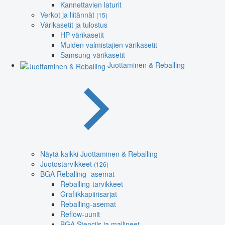
Kannettavien laturit
Verkot ja liitännät
(15)
Värikasetit ja tulostus
HP-värikasetit
Muiden valmistajien värikasetit
Samsung-värikasetit
Juottaminen & Reballing
Näytä kaikki Juottaminen & Reballing
Juotostarvikkeet
(126)
BGA Reballing -asemat
Reballing-tarvikkeet
Grafiikkapiirisarjat
Reballing-asemat
Reflow-uunit
BGA Stencils ja mallineet