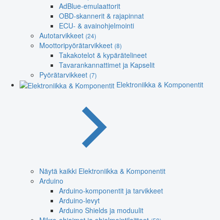
AdBlue-emulaattorit
OBD-skannerit & rajapinnat
ECU- & avainohjelmointi
Autotarvikkeet
(24)
Moottoripyörätarvikkeet
(8)
Takakotelot & kypärätelineet
Tavarankannattimet ja Kapselit
Pyörätarvikkeet
(7)
Elektroniikka & Komponentit
Näytä kaikki Elektroniikka & Komponentit
Arduino
Arduino-komponentit ja tarvikkeet
Arduino-levyt
Arduino Shields ja moduulit