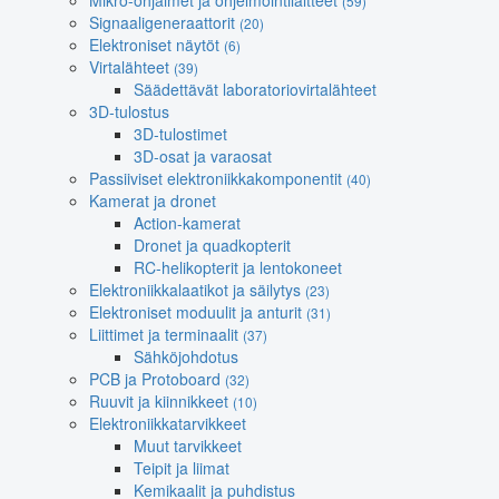
Mikro-ohjaimet ja ohjelmointilaitteet
(59)
Signaaligeneraattorit
(20)
Elektroniset näytöt
(6)
Virtalähteet
(39)
Säädettävät laboratoriovirtalähteet
3D-tulostus
3D-tulostimet
3D-osat ja varaosat
Passiiviset elektroniikkakomponentit
(40)
Kamerat ja dronet
Action-kamerat
Dronet ja quadkopterit
RC-helikopterit ja lentokoneet
Elektroniikkalaatikot ja säilytys
(23)
Elektroniset moduulit ja anturit
(31)
Liittimet ja terminaalit
(37)
Sähköjohdotus
PCB ja Protoboard
(32)
Ruuvit ja kiinnikkeet
(10)
Elektroniikkatarvikkeet
Muut tarvikkeet
Teipit ja liimat
Kemikaalit ja puhdistus