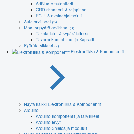
AdBlue-emulaattorit
OBD-skannerit & rajapinnat
ECU- & avainohjelmointi
Autotarvikkeet
(24)
Moottoripyörätarvikkeet
(8)
Takakotelot & kypärätelineet
Tavarankannattimet ja Kapselit
Pyörätarvikkeet
(7)
Elektroniikka & Komponentit
Näytä kaikki Elektroniikka & Komponentit
Arduino
Arduino-komponentit ja tarvikkeet
Arduino-levyt
Arduino Shields ja moduulit