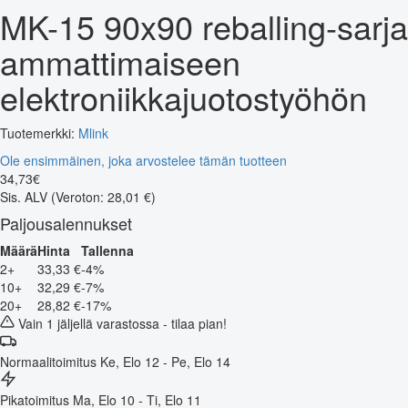
MK-15 90x90 reballing-sarja
ammattimaiseen
elektroniikkajuotostyöhön
Tuotemerkki:
Mlink
Ole ensimmäinen, joka arvostelee tämän tuotteen
34
,
73
€
Sis. ALV
(Veroton: 28,01 €)
Paljousalennukset
Määrä
Hinta
Tallenna
2+
33,33 €
-4%
10+
32,29 €
-7%
20+
28,82 €
-17%
Vain 1 jäljellä varastossa - tilaa pian!
Normaalitoimitus
Ke, Elo 12 - Pe, Elo 14
Pikatoimitus
Ma, Elo 10 - Ti, Elo 11