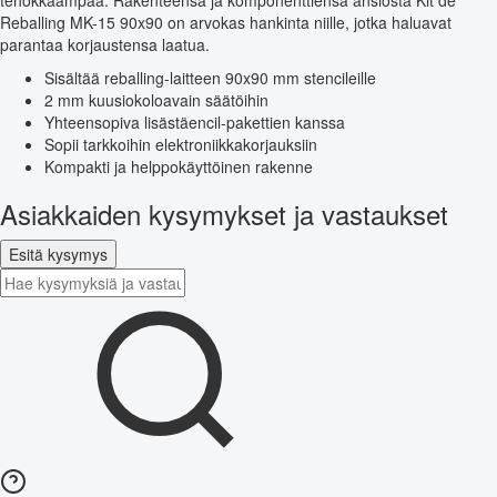
tehokkaampaa. Rakenteensa ja komponenttiensa ansiosta Kit de
Reballing MK-15 90x90 on arvokas hankinta niille, jotka haluavat
parantaa korjaustensa laatua.
Sisältää reballing-laitteen 90x90 mm stencileille
2 mm kuusiokoloavain säätöihin
Yhteensopiva lisästäencil-pakettien kanssa
Sopii tarkkoihin elektroniikkakorjauksiin
Kompakti ja helppokäyttöinen rakenne
Asiakkaiden kysymykset ja vastaukset
Esitä kysymys