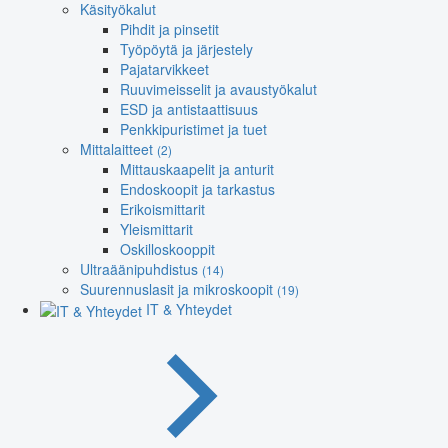
Käsityökalut
Pihdit ja pinsetit
Työpöytä ja järjestely
Pajatarvikkeet
Ruuvimeisselit ja avaustyökalut
ESD ja antistaattisuus
Penkkipuristimet ja tuet
Mittalaitteet
(2)
Mittauskaapelit ja anturit
Endoskoopit ja tarkastus
Erikoismittarit
Yleismittarit
Oskilloskooppit
Ultraäänipuhdistus
(14)
Suurennuslasit ja mikroskoopit
(19)
IT & Yhteydet