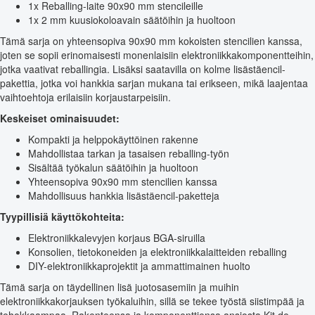
1x Reballing-laite 90x90 mm stencileille
1x 2 mm kuusiokoloavain säätöihin ja huoltoon
Tämä sarja on yhteensopiva 90x90 mm kokoisten stencilien kanssa,
joten se sopii erinomaisesti monenlaisiin elektroniikkakomponentteihin,
jotka vaativat reballingia. Lisäksi saatavilla on kolme lisästäencil-
pakettia, jotka voi hankkia sarjan mukana tai erikseen, mikä laajentaa
vaihtoehtoja erilaisiin korjaustarpeisiin.
Keskeiset ominaisuudet:
Kompakti ja helppokäyttöinen rakenne
Mahdollistaa tarkan ja tasaisen reballing-työn
Sisältää työkalun säätöihin ja huoltoon
Yhteensopiva 90x90 mm stencilien kanssa
Mahdollisuus hankkia lisästäencil-paketteja
Tyypillisiä käyttökohteita:
Elektroniikkalevyjen korjaus BGA-siruilla
Konsolien, tietokoneiden ja elektroniikkalaitteiden reballing
DIY-elektroniikkaprojektit ja ammattimainen huolto
Tämä sarja on täydellinen lisä juotosasemiin ja muihin
elektroniikkakorjauksen työkaluihin, sillä se tekee työstä siistimpää ja