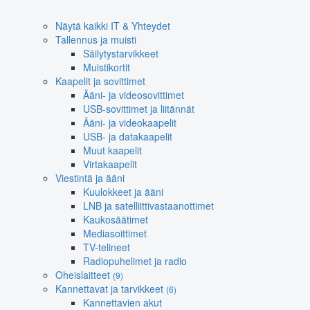
Näytä kaikki IT & Yhteydet
Tallennus ja muisti
Säilytystarvikkeet
Muistikortit
Kaapelit ja sovittimet
Ääni- ja videosovittimet
USB-sovittimet ja liitännät
Ääni- ja videokaapelit
USB- ja datakaapelit
Muut kaapelit
Virtakaapelit
Viestintä ja ääni
Kuulokkeet ja ääni
LNB ja satelliittivastaanottimet
Kaukosäätimet
Mediasoittimet
TV-telineet
Radiopuhelimet ja radio
Oheislaitteet
(9)
Kannettavat ja tarvikkeet
(6)
Kannettavien akut