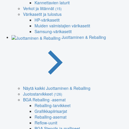
Kannettavien laturit
Verkot ja liitännät
(15)
Värikasetit ja tulostus
HP-värikasetit
Muiden valmistajien värikasetit
Samsung-värikasetit
Juottaminen & Reballing
Näytä kaikki Juottaminen & Reballing
Juotostarvikkeet
(126)
BGA Reballing -asemat
Reballing-tarvikkeet
Grafiikkapiirisarjat
Reballing-asemat
Reflow-uunit
BGA Stencils ja mallineet