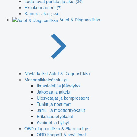
Ladattavat paristot ja akut
(39)
Pistokeadapterit
(7)
Kamera-akut
(134)
Autot & Diagnostiikka
Näytä kaikki Autot & Diagnostiikka
Mekaanikkotyökalut
(1)
Ilmastointi ja jäähdytys
Jakopää ja jakelu
Ulosvetäjät ja kompressorit
Tunkit ja nostimet
Jarru- ja moottorityökalut
Erikoisautotyökalut
Avaimet ja hylsyt
OBD-diagnostiikka & Skannerit
(6)
OBD-kaapelit & sovittimet