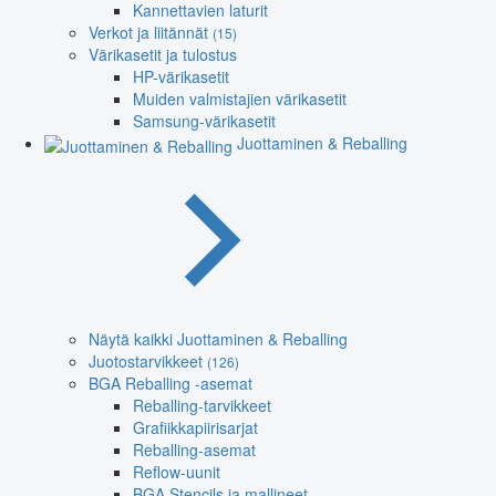
Kannettavien laturit
Verkot ja liitännät
(15)
Värikasetit ja tulostus
HP-värikasetit
Muiden valmistajien värikasetit
Samsung-värikasetit
Juottaminen & Reballing
Näytä kaikki Juottaminen & Reballing
Juotostarvikkeet
(126)
BGA Reballing -asemat
Reballing-tarvikkeet
Grafiikkapiirisarjat
Reballing-asemat
Reflow-uunit
BGA Stencils ja mallineet