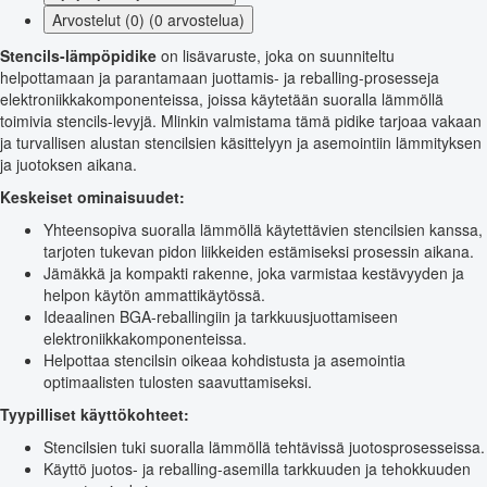
Arvostelut (0) (0 arvostelua)
Stencils-lämpöpidike
on lisävaruste, joka on suunniteltu
helpottamaan ja parantamaan juottamis- ja reballing-prosesseja
elektroniikkakomponenteissa, joissa käytetään suoralla lämmöllä
toimivia stencils-levyjä. Mlinkin valmistama tämä pidike tarjoaa vakaan
ja turvallisen alustan stencilsien käsittelyyn ja asemointiin lämmityksen
ja juotoksen aikana.
Keskeiset ominaisuudet:
Yhteensopiva suoralla lämmöllä käytettävien stencilsien kanssa,
tarjoten tukevan pidon liikkeiden estämiseksi prosessin aikana.
Jämäkkä ja kompakti rakenne, joka varmistaa kestävyyden ja
helpon käytön ammattikäytössä.
Ideaalinen BGA-reballingiin ja tarkkuusjuottamiseen
elektroniikkakomponenteissa.
Helpottaa stencilsin oikeaa kohdistusta ja asemointia
optimaalisten tulosten saavuttamiseksi.
Tyypilliset käyttökohteet:
Stencilsien tuki suoralla lämmöllä tehtävissä juotosprosesseissa.
Käyttö juotos- ja reballing-asemilla tarkkuuden ja tehokkuuden