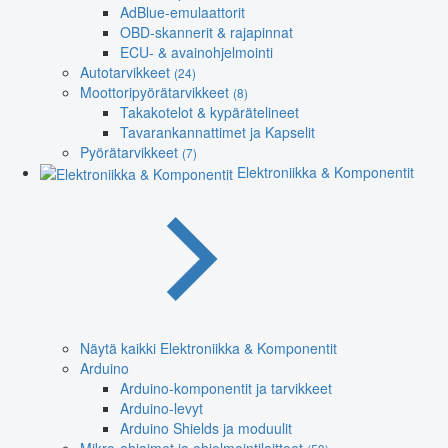
AdBlue-emulaattorit
OBD-skannerit & rajapinnat
ECU- & avainohjelmointi
Autotarvikkeet
(24)
Moottoripyörätarvikkeet
(8)
Takakotelot & kypärätelineet
Tavarankannattimet ja Kapselit
Pyörätarvikkeet
(7)
Elektroniikka & Komponentit
Näytä kaikki Elektroniikka & Komponentit
Arduino
Arduino-komponentit ja tarvikkeet
Arduino-levyt
Arduino Shields ja moduulit