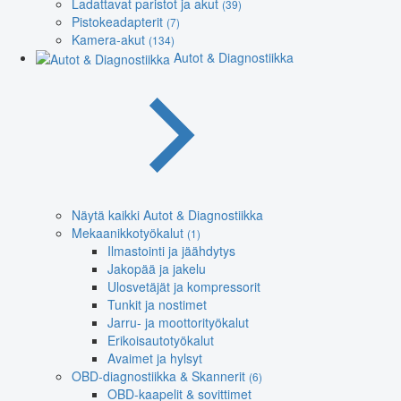
Ladattavat paristot ja akut
(39)
Pistokeadapterit
(7)
Kamera-akut
(134)
Autot & Diagnostiikka
Näytä kaikki Autot & Diagnostiikka
Mekaanikkotyökalut
(1)
Ilmastointi ja jäähdytys
Jakopää ja jakelu
Ulosvetäjät ja kompressorit
Tunkit ja nostimet
Jarru- ja moottorityökalut
Erikoisautotyökalut
Avaimet ja hylsyt
OBD-diagnostiikka & Skannerit
(6)
OBD-kaapelit & sovittimet