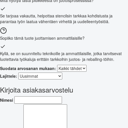
Mitä hyötyä tästä pidikkeestä on juotosprosessissa?
Se tarjoaa vakautta, helpottaa stencilsin tarkkaa kohdistusta ja
parantaa työn laatua vähentäen virheitä ja uudelleentyöstöä.
Sopiiko tämä tuote juottamisen ammattilaisille?
Kyllä, se on suunniteltu teknikoille ja ammattilaisille, jotka tarvitsevat
luotettavia työkaluja erittäin tarkkoihin juotos- ja reballing-töihin.
Suodata arvosanan mukaan:
Lajittele:
Kirjoita asiakasarvostelu
Nimesi