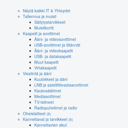
Näytä kaikki IT & Yhteydet
Tallennus ja muisti
Säilytystarvikkeet
Muistikortit
Kaapelit ja sovittimet
Ääni- ja videosovittimet
USB-sovittimet ja liitännät
Ääni- ja videokaapelit
USB- ja datakaapelit
Muut kaapelit
Virtakaapelit
Viestintä ja ääni
Kuulokkeet ja ääni
LNB ja satelliittivastaanottimet
Kaukosäätimet
Mediasoittimet
TV-telineet
Radiopuhelimet ja radio
Oheislaitteet
(9)
Kannettavat ja tarvikkeet
(6)
Kannettavien akut