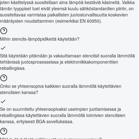
joten käsittelyssä suositellaan aina lämpöä kestäviä käsineitä. Vaikka
tämän tyyppiset tuet eivät yleensä kuulu sähköstandardien piiriin, on
suositeltavaa varmistaa paikallisten juotosturvallisuutta koskevien
määräysten noudattaminen (esimerkiksi EN 60950).
Mihin stencils-lämpöpidikettä käytetään?
Sitä käytetään pitämään ja vakauttamaan stencilsit suoralla lämmöllä
tehtävissä juotosprosesseissa ja elektroniikkakomponenttien
reballingissa.
Onko se yhteensopiva kaikkien suoralla lämmöllä käytettävien
stencilsien kanssa?
Se on suunniteltu yhteensopivaksi useimpien juottamisessa ja
reballingissa käytettävien suoralla lämmöllä toimivien stencilsien
kanssa, erityisesti BGA-sovelluksissa.