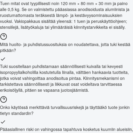
Tuen mitat ovat tyypillisesti noin 120 mm × 80 mm × 30 mm ja paino
alle 0,5 kg. Se on valmistettu pääasiassa anodisoidusta alumiinista ja
ruostumattomasta teräksestä lämpö- ja kestävyysominaisuuksien
vuoksi. Vakiopakkaus sisältää yleensä: 1 tuen ja peruskäyttöohjeen;
stensiilejä, lisätyökaluja tai ylimääräisiä kiinnitystarvikkeita ei sisälly.
Mitä huolto- ja puhdistussuosituksia on noudatettava, jotta tuki kestää
pitkään?
Tuki suositellaan puhdistamaan säännöllisesti kuivalla tai kevyesti
isopropyylialkoholilla kostutetulla liinalla, välttäen hankaavia tuotteita,
jotka voivat vahingoittaa anodisoitua pintaa. Kiinnitysmekanismi on
tarkistettava säännöllisesti ja liikkuvat osat voideltava tarvittaessa
erikoisöljyllä, pitäen se vapaana juotosjäämistä.
Onko käytössä merkittäviä turvallisuusriskejä ja täyttääkö tuote jonkin
tietyn standardin?
Pääasiallinen riski on vahingossa tapahtuva kosketus kuumiin alueisiin,