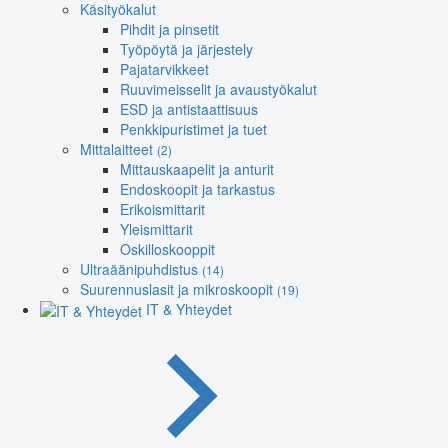
Käsityökalut
Pihdit ja pinsetit
Työpöytä ja järjestely
Pajatarvikkeet
Ruuvimeisselit ja avaustyökalut
ESD ja antistaattisuus
Penkkipuristimet ja tuet
Mittalaitteet
(2)
Mittauskaapelit ja anturit
Endoskoopit ja tarkastus
Erikoismittarit
Yleismittarit
Oskilloskooppit
Ultraäänipuhdistus
(14)
Suurennuslasit ja mikroskoopit
(19)
IT & Yhteydet