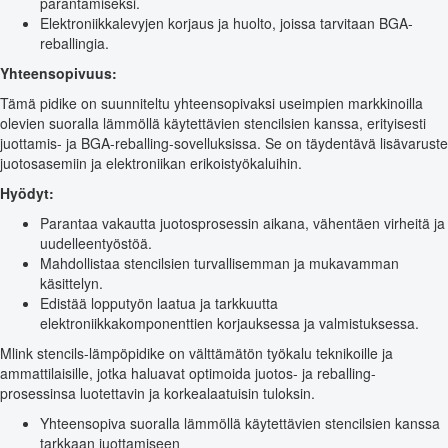
parantamiseksi.
Elektroniikkalevyjen korjaus ja huolto, joissa tarvitaan BGA-
reballingia.
Yhteensopivuus:
Tämä pidike on suunniteltu yhteensopivaksi useimpien markkinoilla
olevien suoralla lämmöllä käytettävien stencilsien kanssa, erityisesti
juottamis- ja BGA-reballing-sovelluksissa. Se on täydentävä lisävaruste
juotosasemiin ja elektroniikan erikoistyökaluihin.
Hyödyt:
Parantaa vakautta juotosprosessin aikana, vähentäen virheitä ja
uudelleentyöstöä.
Mahdollistaa stencilsien turvallisemman ja mukavamman
käsittelyn.
Edistää lopputyön laatua ja tarkkuutta
elektroniikkakomponenttien korjauksessa ja valmistuksessa.
Mlink stencils-lämpöpidike on välttämätön työkalu teknikoille ja
ammattilaisille, jotka haluavat optimoida juotos- ja reballing-
prosessinsa luotettavin ja korkealaatuisin tuloksin.
Yhteensopiva suoralla lämmöllä käytettävien stencilsien kanssa
tarkkaan juottamiseen