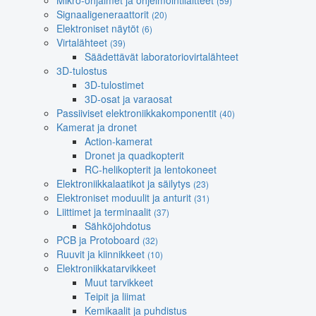
Mikro-ohjaimet ja ohjelmointilaitteet
(59)
Signaaligeneraattorit
(20)
Elektroniset näytöt
(6)
Virtalähteet
(39)
Säädettävät laboratoriovirtalähteet
3D-tulostus
3D-tulostimet
3D-osat ja varaosat
Passiiviset elektroniikkakomponentit
(40)
Kamerat ja dronet
Action-kamerat
Dronet ja quadkopterit
RC-helikopterit ja lentokoneet
Elektroniikkalaatikot ja säilytys
(23)
Elektroniset moduulit ja anturit
(31)
Liittimet ja terminaalit
(37)
Sähköjohdotus
PCB ja Protoboard
(32)
Ruuvit ja kiinnikkeet
(10)
Elektroniikkatarvikkeet
Muut tarvikkeet
Teipit ja liimat
Kemikaalit ja puhdistus