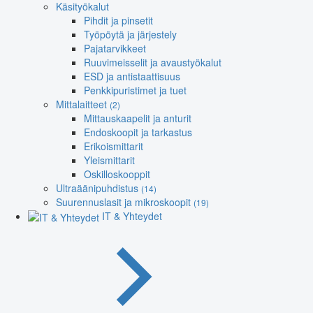
Käsityökalut
Pihdit ja pinsetit
Työpöytä ja järjestely
Pajatarvikkeet
Ruuvimeisselit ja avaustyökalut
ESD ja antistaattisuus
Penkkipuristimet ja tuet
Mittalaitteet
(2)
Mittauskaapelit ja anturit
Endoskoopit ja tarkastus
Erikoismittarit
Yleismittarit
Oskilloskooppit
Ultraäänipuhdistus
(14)
Suurennuslasit ja mikroskoopit
(19)
IT & Yhteydet