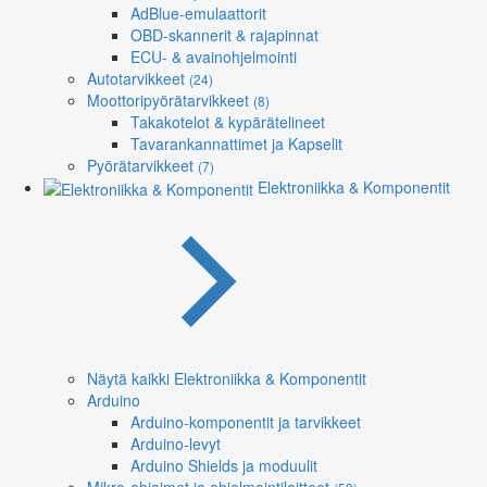
AdBlue-emulaattorit
OBD-skannerit & rajapinnat
ECU- & avainohjelmointi
Autotarvikkeet
(24)
Moottoripyörätarvikkeet
(8)
Takakotelot & kypärätelineet
Tavarankannattimet ja Kapselit
Pyörätarvikkeet
(7)
Elektroniikka & Komponentit
Näytä kaikki Elektroniikka & Komponentit
Arduino
Arduino-komponentit ja tarvikkeet
Arduino-levyt
Arduino Shields ja moduulit