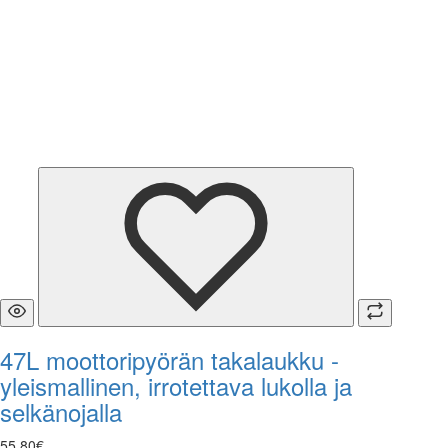
47L moottoripyörän takalaukku -
yleismallinen, irrotettava lukolla ja
selkänojalla
55
,
80
€