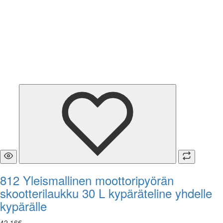
812 Yleismallinen moottoripyörän
skootterilaukku 30 L kypäräteline yhdelle
kypärälle
42
,
16
€