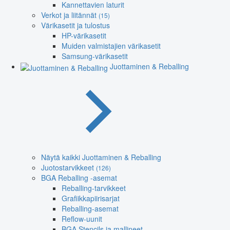
Kannettavien laturit
Verkot ja liitännät
(15)
Värikasetit ja tulostus
HP-värikasetit
Muiden valmistajien värikasetit
Samsung-värikasetit
Juottaminen & Reballing
Näytä kaikki Juottaminen & Reballing
Juotostarvikkeet
(126)
BGA Reballing -asemat
Reballing-tarvikkeet
Grafiikkapiirisarjat
Reballing-asemat
Reflow-uunit
BGA Stencils ja mallineet