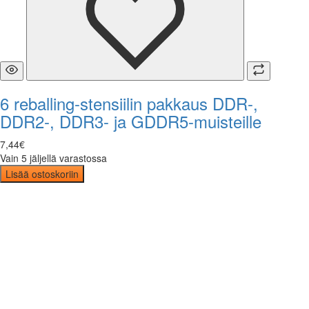
6 reballing-stensiilin pakkaus DDR-,
DDR2-, DDR3- ja GDDR5-muisteille
7
,
44
€
Vain 5 jäljellä varastossa
Lisää ostoskoriin