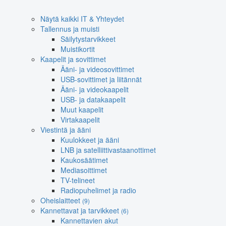
Näytä kaikki IT & Yhteydet
Tallennus ja muisti
Säilytystarvikkeet
Muistikortit
Kaapelit ja sovittimet
Ääni- ja videosovittimet
USB-sovittimet ja liitännät
Ääni- ja videokaapelit
USB- ja datakaapelit
Muut kaapelit
Virtakaapelit
Viestintä ja ääni
Kuulokkeet ja ääni
LNB ja satelliittivastaanottimet
Kaukosäätimet
Mediasoittimet
TV-telineet
Radiopuhelimet ja radio
Oheislaitteet
(9)
Kannettavat ja tarvikkeet
(6)
Kannettavien akut