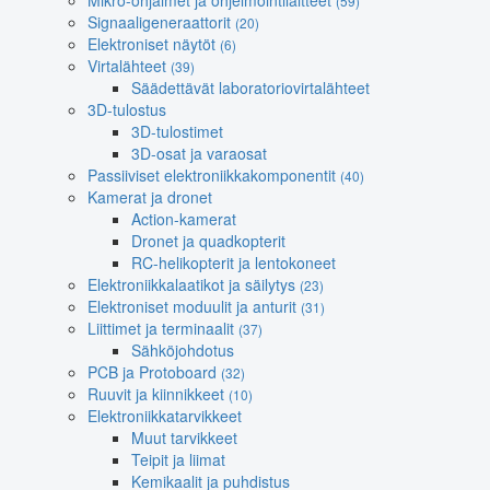
Mikro-ohjaimet ja ohjelmointilaitteet
(59)
Signaaligeneraattorit
(20)
Elektroniset näytöt
(6)
Virtalähteet
(39)
Säädettävät laboratoriovirtalähteet
3D-tulostus
3D-tulostimet
3D-osat ja varaosat
Passiiviset elektroniikkakomponentit
(40)
Kamerat ja dronet
Action-kamerat
Dronet ja quadkopterit
RC-helikopterit ja lentokoneet
Elektroniikkalaatikot ja säilytys
(23)
Elektroniset moduulit ja anturit
(31)
Liittimet ja terminaalit
(37)
Sähköjohdotus
PCB ja Protoboard
(32)
Ruuvit ja kiinnikkeet
(10)
Elektroniikkatarvikkeet
Muut tarvikkeet
Teipit ja liimat
Kemikaalit ja puhdistus