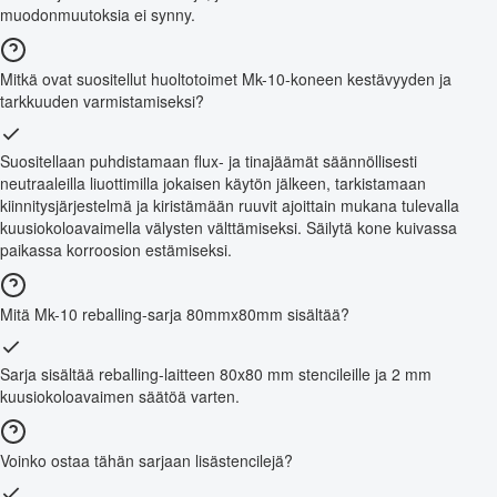
muodonmuutoksia ei synny.
Mitkä ovat suositellut huoltotoimet Mk-10-koneen kestävyyden ja
tarkkuuden varmistamiseksi?
Suositellaan puhdistamaan flux- ja tinajäämät säännöllisesti
neutraaleilla liuottimilla jokaisen käytön jälkeen, tarkistamaan
kiinnitysjärjestelmä ja kiristämään ruuvit ajoittain mukana tulevalla
kuusiokoloavaimella välysten välttämiseksi. Säilytä kone kuivassa
paikassa korroosion estämiseksi.
Mitä Mk-10 reballing-sarja 80mmx80mm sisältää?
Sarja sisältää reballing-laitteen 80x80 mm stencileille ja 2 mm
kuusiokoloavaimen säätöä varten.
Voinko ostaa tähän sarjaan lisästencilejä?