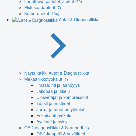
Ladattavat paristot ja akut
(39)
Pistokeadapterit
(7)
Kamera-akut
(134)
Autot & Diagnostiikka
Näytä kaikki Autot & Diagnostiikka
Mekaanikkotyökalut
(1)
Ilmastointi ja jäähdytys
Jakopää ja jakelu
Ulosvetäjät ja kompressorit
Tunkit ja nostimet
Jarru- ja moottorityökalut
Erikoisautotyökalut
Avaimet ja hylsyt
OBD-diagnostiikka & Skannerit
(6)
OBD-kaapelit & sovittimet