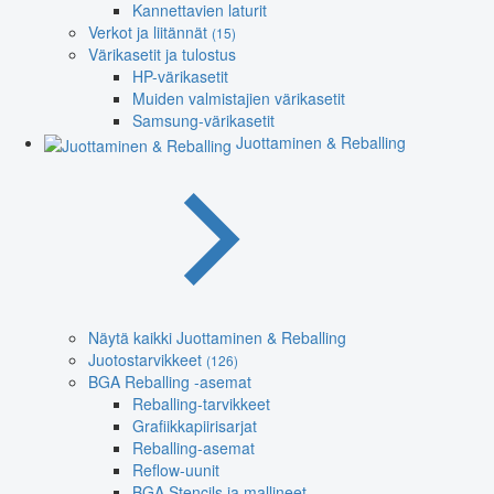
Kannettavien laturit
Verkot ja liitännät
(15)
Värikasetit ja tulostus
HP-värikasetit
Muiden valmistajien värikasetit
Samsung-värikasetit
Juottaminen & Reballing
Näytä kaikki Juottaminen & Reballing
Juotostarvikkeet
(126)
BGA Reballing -asemat
Reballing-tarvikkeet
Grafiikkapiirisarjat
Reballing-asemat
Reflow-uunit
BGA Stencils ja mallineet