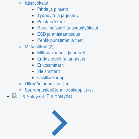
Käsityökalut
Pihdit ja pinsetit
Työpöytä ja järjestely
Pajatarvikkeet
Ruuvimeisselit ja avaustyökalut
ESD ja antistaattisuus
Penkkipuristimet ja tuet
Mittalaitteet
(2)
Mittauskaapelit ja anturit
Endoskoopit ja tarkastus
Erikoismittarit
Yleismittarit
Oskilloskooppit
Ultraäänipuhdistus
(14)
Suurennuslasit ja mikroskoopit
(19)
IT & Yhteydet