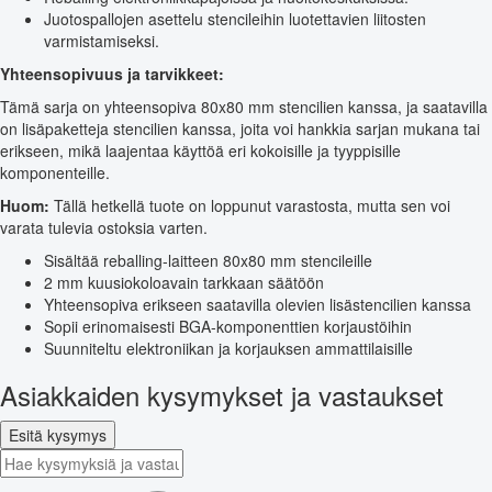
Juotospallojen asettelu stencileihin luotettavien liitosten
varmistamiseksi.
Yhteensopivuus ja tarvikkeet:
Tämä sarja on yhteensopiva 80x80 mm stencilien kanssa, ja saatavilla
on lisäpaketteja stencilien kanssa, joita voi hankkia sarjan mukana tai
erikseen, mikä laajentaa käyttöä eri kokoisille ja tyyppisille
komponenteille.
Huom:
Tällä hetkellä tuote on loppunut varastosta, mutta sen voi
varata tulevia ostoksia varten.
Sisältää reballing-laitteen 80x80 mm stencileille
2 mm kuusiokoloavain tarkkaan säätöön
Yhteensopiva erikseen saatavilla olevien lisästencilien kanssa
Sopii erinomaisesti BGA-komponenttien korjaustöihin
Suunniteltu elektroniikan ja korjauksen ammattilaisille
Asiakkaiden kysymykset ja vastaukset
Esitä kysymys