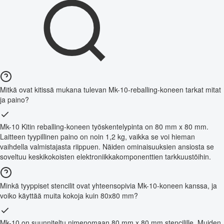
Mitkä ovat kitissä mukana tulevan Mk-10-reballing-koneen tarkat mitat
ja paino?
Mk-10 Kitin reballing-koneen työskentelypinta on 80 mm x 80 mm.
Laitteen tyypillinen paino on noin 1,2 kg, vaikka se voi hieman
vaihdella valmistajasta riippuen. Näiden ominaisuuksien ansiosta se
soveltuu keskikokoisten elektroniikkakomponenttien tarkkuustöihin.
Minkä tyyppiset stencilit ovat yhteensopivia Mk-10-koneen kanssa, ja
voiko käyttää muita kokoja kuin 80x80 mm?
Mk-10 on suunniteltu nimenomaan 80 mm x 80 mm stencilille. Muiden