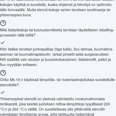
kokojen käyttöä ei suositella, koska ohjaimet ja kiinnitys on optimoitu
tälle formaatille. Muita stencil-kokoja varten tarvitaan sovitinsarja tai
yhteensopiva kone.
Mitä lisätyökaluja tai kulutustarvikkeita tarvitaan täydelliseen reballing-
prosessiin tällä kitillä?
Kitin lisäksi tarvitset juotospalloja (bga balls), flux-tahnaa, kuumailma-
aseman tai kuumailmapistoolin, tarkat pinsetit sekä suojavarusteet.
Kitti sisältää vain alustan ja kuusiokoloavaimen; lisästencilit, pallot ja
flux myydään erikseen.
Onko Mk-10:n käytössä lämpötila- tai materiaalirajoituksia suositelluille
stencileille?
Yhteensopivat stencilit on yleensä valmistettu ruostumattomasta
teräksestä, joka kestää juotoksen reflow-lämpötiloja tyypillisesti 220
°C:n ja 260 °C:n välillä. On suositeltavaa olla ylittämättä stencilin
valmistajan ilmoittamia arvoja, jotta tarkkuutta heikentäviä