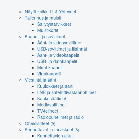
Näytä kaikki IT & Yhteydet
Tallennus ja muisti
Säilytystarvikkeet
Muistikortit
Kaapelit ja sovittimet
Ääni- ja videosovittimet
USB-sovittimet ja liitännät
Ääni- ja videokaapelit
USB- ja datakaapelit
Muut kaapelit
Virtakaapelit
Viestintä ja ääni
Kuulokkeet ja ääni
LNB ja satelliittivastaanottimet
Kaukosäätimet
Mediasoittimet
TV-telineet
Radiopuhelimet ja radio
Oheislaitteet
(9)
Kannettavat ja tarvikkeet
(6)
Kannettavien akut