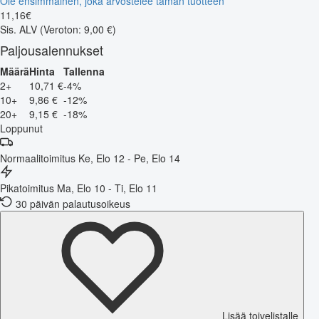
Ole ensimmäinen, joka arvostelee tämän tuotteen
11
,
16
€
Sis. ALV
(Veroton: 9,00 €)
Paljousalennukset
Määrä
Hinta
Tallenna
2+
10,71 €
-4%
10+
9,86 €
-12%
20+
9,15 €
-18%
Loppunut
Normaalitoimitus
Ke, Elo 12 - Pe, Elo 14
Pikatoimitus
Ma, Elo 10 - Ti, Elo 11
30 päivän palautusoikeus
Lisää toivelistalle