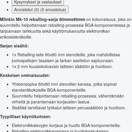
Kysymykset ja vastaukset
Arvostelut (0) (0 arvostelua)
Mlinkin
Mk-10 reballing-sarja 80mmx80mm
on kokonaisuus, joka on
suunniteltu helpottamaan reballing-prosessia BGA-komponenteissa ja
tarjoamaan tarkkuutta sekä käyttömukavuutta elektroniikan
erikoistekniikoille.
Sarjan sisältö:
1x Reballing-laite 80x80 mm stencileille, joka mahdollistaa
juotospallojen tasaisen ja tarkan asettelun sapluunaan.
1x 2 mm kuusiokoloavain laitteen säätöön ja huoltoon.
Keskeiset ominaisuudet:
Yhteensopiva 80x80 mm stencilien kanssa, jotka sopivat
standardikokoisille BGA-komponenteille.
Suunniteltu helpottamaan reballing-prosessia, vähentämään
virheitä ja parantamaan korjausten laatua.
Sisältää tarvittavat työkalut laitteen perussäätöön ja huoltoon.
Tyypilliset käyttökohteet:
Elektroniikkalevyjen korjaus ja huolto BGA-komponenteilla.
Reballing elektroniikkapajoissa ja huoltokeskuksissa.