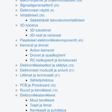
Mikro-ohjaimet ja ohjelmointilaitteet
(59)
Signaaligeneraattorit
(20)
Elektroniset näytöt
(6)
Virtalähteet
(39)
Säädettävät laboratoriovirtalähteet
3D-tulostus
3D-tulostimet
3D-osat ja varaosat
Passiiviset elektroniikkakomponentit
(40)
Kamerat ja dronet
Action-kamerat
Dronet ja quadkopterit
RC-helikopterit ja lentokoneet
Elektroniikkalaatikot ja säilytys
(23)
Elektroniset moduulit ja anturit
(31)
Liittimet ja terminaalit
(37)
Sähköjohdotus
PCB ja Protoboard
(32)
Ruuvit ja kiinnikkeet
(10)
Elektroniikkatarvikkeet
Muut tarvikkeet
Teipit ja liimat
Kemikaalit ja puhdistus