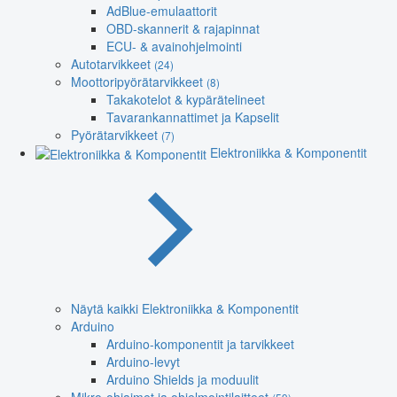
AdBlue-emulaattorit
OBD-skannerit & rajapinnat
ECU- & avainohjelmointi
Autotarvikkeet
(24)
Moottoripyörätarvikkeet
(8)
Takakotelot & kypärätelineet
Tavarankannattimet ja Kapselit
Pyörätarvikkeet
(7)
Elektroniikka & Komponentit
Näytä kaikki Elektroniikka & Komponentit
Arduino
Arduino-komponentit ja tarvikkeet
Arduino-levyt
Arduino Shields ja moduulit