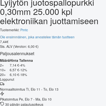
Lyijytön juotospallopurkki
0,30mm 25.000 kpl
elektroniikan juottamiseen
Tuotemerkki:
Pmtc
Ole ensimmäinen, joka arvostelee tämän tuotteen
7
,
44
€
Sis. ALV
(Veroton: 6,00 €)
Paljousalennukset
Määrä
Hinta
Tallenna
2+
7,14 €
-4%
10+
6,57 €
-12%
20+
6,10 €
-18%
Loppunut
Normaalitoimitus
Ti, Elo 11 - To, Elo 13
Pikatoimitus
Pe, Elo 7 - Ma, Elo 10
30 päivän palautusoikeus