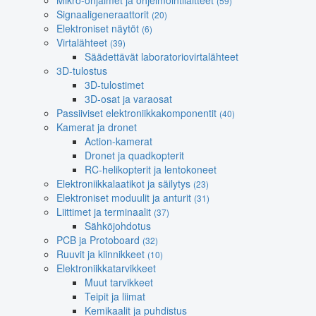
Mikro-ohjaimet ja ohjelmointilaitteet
(59)
Signaaligeneraattorit
(20)
Elektroniset näytöt
(6)
Virtalähteet
(39)
Säädettävät laboratoriovirtalähteet
3D-tulostus
3D-tulostimet
3D-osat ja varaosat
Passiiviset elektroniikkakomponentit
(40)
Kamerat ja dronet
Action-kamerat
Dronet ja quadkopterit
RC-helikopterit ja lentokoneet
Elektroniikkalaatikot ja säilytys
(23)
Elektroniset moduulit ja anturit
(31)
Liittimet ja terminaalit
(37)
Sähköjohdotus
PCB ja Protoboard
(32)
Ruuvit ja kiinnikkeet
(10)
Elektroniikkatarvikkeet
Muut tarvikkeet
Teipit ja liimat
Kemikaalit ja puhdistus