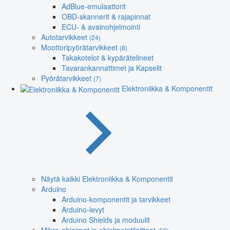
AdBlue-emulaattorit
OBD-skannerit & rajapinnat
ECU- & avainohjelmointi
Autotarvikkeet
(24)
Moottoripyörätarvikkeet
(8)
Takakotelot & kypärätelineet
Tavarankannattimet ja Kapselit
Pyörätarvikkeet
(7)
Elektroniikka & Komponentit
Näytä kaikki Elektroniikka & Komponentit
Arduino
Arduino-komponentit ja tarvikkeet
Arduino-levyt
Arduino Shields ja moduulit