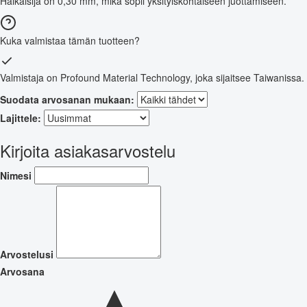
Halkaisija on 0,30 mm, mikä sopii yksityiskohtaiseen juottamiseen.
Kuka valmistaa tämän tuotteen?
Valmistaja on Profound Material Technology, joka sijaitsee Taiwanissa.
Suodata arvosanan mukaan:
Lajittele:
Kirjoita asiakasarvostelu
Nimesi
Arvostelusi
Arvosana