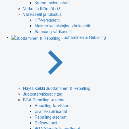
Kannettavien laturit
Verkot ja liitännät
(15)
Värikasetit ja tulostus
HP-värikasetit
Muiden valmistajien värikasetit
Samsung-värikasetit
Juottaminen & Reballing
Näytä kaikki Juottaminen & Reballing
Juotostarvikkeet
(126)
BGA Reballing -asemat
Reballing-tarvikkeet
Grafiikkapiirisarjat
Reballing-asemat
Reflow-uunit
BGA Stencils ja mallineet