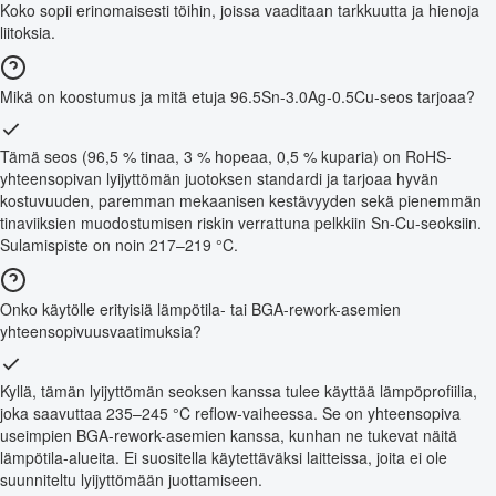
Koko sopii erinomaisesti töihin, joissa vaaditaan tarkkuutta ja hienoja
liitoksia.
Mikä on koostumus ja mitä etuja 96.5Sn-3.0Ag-0.5Cu-seos tarjoaa?
Tämä seos (96,5 % tinaa, 3 % hopeaa, 0,5 % kuparia) on RoHS-
yhteensopivan lyijyttömän juotoksen standardi ja tarjoaa hyvän
kostuvuuden, paremman mekaanisen kestävyyden sekä pienemmän
tinaviiksien muodostumisen riskin verrattuna pelkkiin Sn-Cu-seoksiin.
Sulamispiste on noin 217–219 °C.
Onko käytölle erityisiä lämpötila- tai BGA-rework-asemien
yhteensopivuusvaatimuksia?
Kyllä, tämän lyijyttömän seoksen kanssa tulee käyttää lämpöprofiilia,
joka saavuttaa 235–245 °C reflow-vaiheessa. Se on yhteensopiva
useimpien BGA-rework-asemien kanssa, kunhan ne tukevat näitä
lämpötila-alueita. Ei suositella käytettäväksi laitteissa, joita ei ole
suunniteltu lyijyttömään juottamiseen.