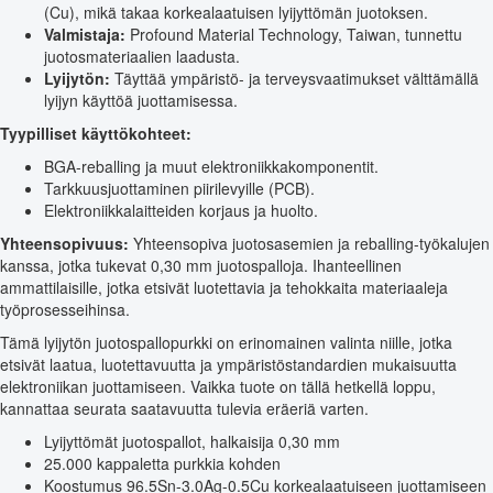
(Cu), mikä takaa korkealaatuisen lyijyttömän juotoksen.
Valmistaja:
Profound Material Technology, Taiwan, tunnettu
juotosmateriaalien laadusta.
Lyijytön:
Täyttää ympäristö- ja terveysvaatimukset välttämällä
lyijyn käyttöä juottamisessa.
Tyypilliset käyttökohteet:
BGA-reballing ja muut elektroniikkakomponentit.
Tarkkuusjuottaminen piirilevyille (PCB).
Elektroniikkalaitteiden korjaus ja huolto.
Yhteensopivuus:
Yhteensopiva juotosasemien ja reballing-työkalujen
kanssa, jotka tukevat 0,30 mm juotospalloja. Ihanteellinen
ammattilaisille, jotka etsivät luotettavia ja tehokkaita materiaaleja
työprosesseihinsa.
Tämä lyijytön juotospallopurkki on erinomainen valinta niille, jotka
etsivät laatua, luotettavuutta ja ympäristöstandardien mukaisuutta
elektroniikan juottamiseen. Vaikka tuote on tällä hetkellä loppu,
kannattaa seurata saatavuutta tulevia eräeriä varten.
Lyijyttömät juotospallot, halkaisija 0,30 mm
25.000 kappaletta purkkia kohden
Koostumus 96.5Sn-3.0Ag-0.5Cu korkealaatuiseen juottamiseen