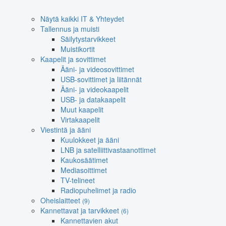
Näytä kaikki IT & Yhteydet
Tallennus ja muisti
Säilytystarvikkeet
Muistikortit
Kaapelit ja sovittimet
Ääni- ja videosovittimet
USB-sovittimet ja liitännät
Ääni- ja videokaapelit
USB- ja datakaapelit
Muut kaapelit
Virtakaapelit
Viestintä ja ääni
Kuulokkeet ja ääni
LNB ja satelliittivastaanottimet
Kaukosäätimet
Mediasoittimet
TV-telineet
Radiopuhelimet ja radio
Oheislaitteet
(9)
Kannettavat ja tarvikkeet
(6)
Kannettavien akut