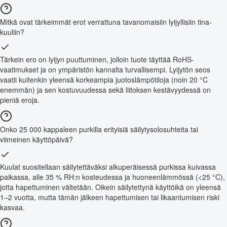
Mitkä ovat tärkeimmät erot verrattuna tavanomaisiin lyijyllisiin tina-
kuuliin?
Tärkein ero on lyijyn puuttuminen, jolloin tuote täyttää RoHS-
vaatimukset ja on ympäristön kannalta turvallisempi. Lyijytön seos
vaatii kuitenkin yleensä korkeampia juotoslämpötiloja (noin 20 °C
enemmän) ja sen kostuvuudessa sekä liitoksen kestävyydessä on
pieniä eroja.
Onko 25 000 kappaleen purkilla erityisiä säilytysolosuhteita tai
viimeinen käyttöpäivä?
Kuulat suositellaan säilytettäväksi alkuperäisessä purkissa kuivassa
paikassa, alle 35 % RH:n kosteudessa ja huoneenlämmössä (<25 °C),
jotta hapettuminen vältetään. Oikein säilytettynä käyttöikä on yleensä
1–2 vuotta, mutta tämän jälkeen hapettumisen tai likaantumisen riski
kasvaa.