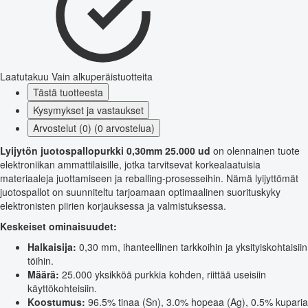
Laatutakuu
Vain alkuperäistuotteita
Tästä tuotteesta
Kysymykset ja vastaukset
Arvostelut (0) (0 arvostelua)
Lyijytön juotospallopurkki 0,30mm 25.000 ud
on olennainen tuote
elektroniikan ammattilaisille, jotka tarvitsevat korkealaatuisia
materiaaleja juottamiseen ja reballing-prosesseihin. Nämä lyijyttömät
juotospallot on suunniteltu tarjoamaan optimaalinen suorituskyky
elektronisten piirien korjauksessa ja valmistuksessa.
Keskeiset ominaisuudet:
Halkaisija:
0,30 mm, ihanteellinen tarkkoihin ja yksityiskohtaisiin
töihin.
Määrä:
25.000 yksikköä purkkia kohden, riittää useisiin
käyttökohteisiin.
Koostumus:
96.5% tinaa (Sn), 3.0% hopeaa (Ag), 0.5% kuparia