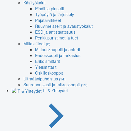
Käsityökalut
Pihdit ja pinsetit
Työpöytä ja järjestely
Pajatarvikkeet
Ruuvimeisselit ja avaustyökalut
ESD ja antistaattisuus
Penkkipuristimet ja tuet
Mittalaitteet
(2)
Mittauskaapelit ja anturit
Endoskoopit ja tarkastus
Erikoismittarit
Yleismittarit
Oskilloskooppit
Ultraäänipuhdistus
(14)
Suurennuslasit ja mikroskoopit
(19)
IT & Yhteydet