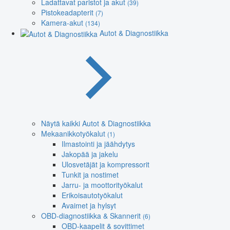
Ladattavat paristot ja akut
(39)
Pistokeadapterit
(7)
Kamera-akut
(134)
Autot & Diagnostiikka
Näytä kaikki Autot & Diagnostiikka
Mekaanikkotyökalut
(1)
Ilmastointi ja jäähdytys
Jakopää ja jakelu
Ulosvetäjät ja kompressorit
Tunkit ja nostimet
Jarru- ja moottorityökalut
Erikoisautotyökalut
Avaimet ja hylsyt
OBD-diagnostiikka & Skannerit
(6)
OBD-kaapelit & sovittimet