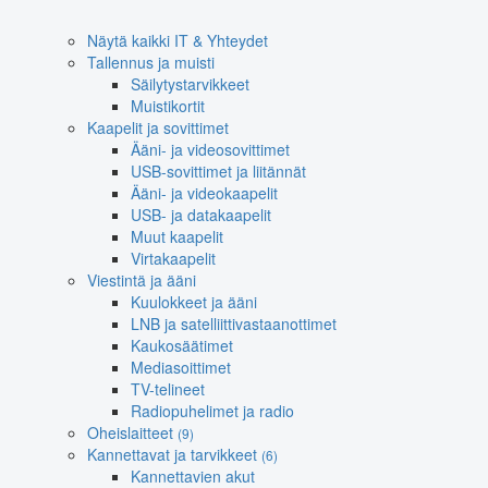
Näytä kaikki IT & Yhteydet
Tallennus ja muisti
Säilytystarvikkeet
Muistikortit
Kaapelit ja sovittimet
Ääni- ja videosovittimet
USB-sovittimet ja liitännät
Ääni- ja videokaapelit
USB- ja datakaapelit
Muut kaapelit
Virtakaapelit
Viestintä ja ääni
Kuulokkeet ja ääni
LNB ja satelliittivastaanottimet
Kaukosäätimet
Mediasoittimet
TV-telineet
Radiopuhelimet ja radio
Oheislaitteet
(9)
Kannettavat ja tarvikkeet
(6)
Kannettavien akut