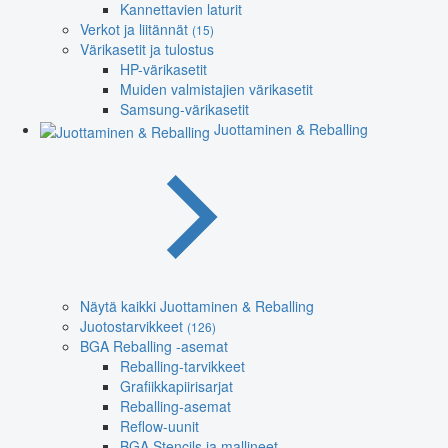
Kannettavien laturit
Verkot ja liitännät
(15)
Värikasetit ja tulostus
HP-värikasetit
Muiden valmistajien värikasetit
Samsung-värikasetit
Juottaminen & Reballing
Näytä kaikki Juottaminen & Reballing
Juotostarvikkeet
(126)
BGA Reballing -asemat
Reballing-tarvikkeet
Grafiikkapiirisarjat
Reballing-asemat
Reflow-uunit
BGA Stencils ja mallineet