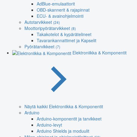
AdBlue-emulaattorit
OBD-skannerit & rajapinnat
ECU- & avainohjelmointi
Autotarvikkeet
(24)
Moottoripyörätarvikkeet
(8)
Takakotelot & kypärätelineet
Tavarankannattimet ja Kapselit
Pyörätarvikkeet
(7)
Elektroniikka & Komponentit
Näytä kaikki Elektroniikka & Komponentit
Arduino
Arduino-komponentit ja tarvikkeet
Arduino-levyt
Arduino Shields ja moduulit