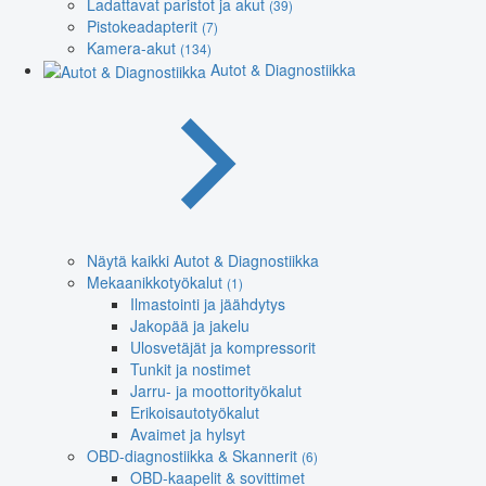
Ladattavat paristot ja akut
(39)
Pistokeadapterit
(7)
Kamera-akut
(134)
Autot & Diagnostiikka
Näytä kaikki Autot & Diagnostiikka
Mekaanikkotyökalut
(1)
Ilmastointi ja jäähdytys
Jakopää ja jakelu
Ulosvetäjät ja kompressorit
Tunkit ja nostimet
Jarru- ja moottorityökalut
Erikoisautotyökalut
Avaimet ja hylsyt
OBD-diagnostiikka & Skannerit
(6)
OBD-kaapelit & sovittimet