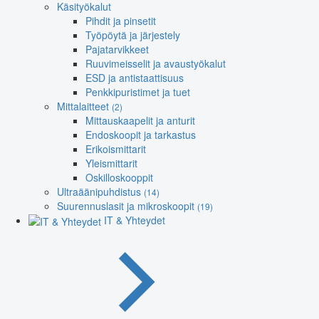
Käsityökalut
Pihdit ja pinsetit
Työpöytä ja järjestely
Pajatarvikkeet
Ruuvimeisselit ja avaustyökalut
ESD ja antistaattisuus
Penkkipuristimet ja tuet
Mittalaitteet
(2)
Mittauskaapelit ja anturit
Endoskoopit ja tarkastus
Erikoismittarit
Yleismittarit
Oskilloskooppit
Ultraäänipuhdistus
(14)
Suurennuslasit ja mikroskoopit
(19)
IT & Yhteydet