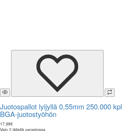
Juotospallot lyijyllä 0,55mm 250.000 kpl
BGA-juotostyöhön
17
,
98
€
Vain 2 jäljellä varastossa