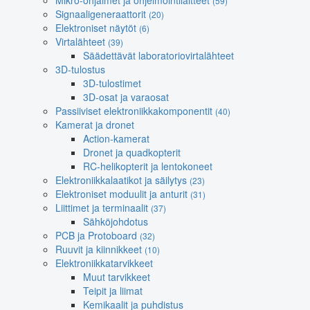
Mikro-ohjaimet ja ohjelmointilaitteet
(59)
Signaaligeneraattorit
(20)
Elektroniset näytöt
(6)
Virtalähteet
(39)
Säädettävät laboratoriovirtalähteet
3D-tulostus
3D-tulostimet
3D-osat ja varaosat
Passiiviset elektroniikkakomponentit
(40)
Kamerat ja dronet
Action-kamerat
Dronet ja quadkopterit
RC-helikopterit ja lentokoneet
Elektroniikkalaatikot ja säilytys
(23)
Elektroniset moduulit ja anturit
(31)
Liittimet ja terminaalit
(37)
Sähköjohdotus
PCB ja Protoboard
(32)
Ruuvit ja kiinnikkeet
(10)
Elektroniikkatarvikkeet
Muut tarvikkeet
Teipit ja liimat
Kemikaalit ja puhdistus