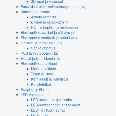
3D-osat ja varaosat
Passiiviset elektroniikkakomponentit
(40)
Kamerat ja dronet
Action-kamerat
Dronet ja quadkopterit
RC-helikopterit ja lentokoneet
Elektroniikkalaatikot ja säilytys
(23)
Elektroniset moduulit ja anturit
(31)
Liittimet ja terminaalit
(37)
Sähköjohdotus
PCB ja Protoboard
(32)
Ruuvit ja kiinnikkeet
(10)
Elektroniikkatarvikkeet
Muut tarvikkeet
Teipit ja liimat
Kemikaalit ja puhdistus
Kutisteletkut
Raspberry Pi
(10)
LED-valaistus
LED-lamput ja spottivalot
LED-komponentit ja tarvikkeet
LED- ja RGB-nauhat
LED-putket