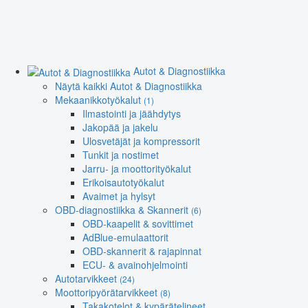
Autot & Diagnostiikka
Näytä kaikki Autot & Diagnostiikka
Mekaanikkotyökalut
(1)
Ilmastointi ja jäähdytys
Jakopää ja jakelu
Ulosvetäjät ja kompressorit
Tunkit ja nostimet
Jarru- ja moottorityökalut
Erikoisautotyökalut
Avaimet ja hylsyt
OBD-diagnostiikka & Skannerit
(6)
OBD-kaapelit & sovittimet
AdBlue-emulaattorit
OBD-skannerit & rajapinnat
ECU- & avainohjelmointi
Autotarvikkeet
(24)
Moottoripyörätarvikkeet
(8)
Takakotelot & kypärätelineet