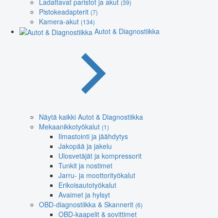
Ladattavat paristot ja akut
(39)
Pistokeadapterit
(7)
Kamera-akut
(134)
Autot & Diagnostiikka
Näytä kaikki Autot & Diagnostiikka
Mekaanikkotyökalut
(1)
Ilmastointi ja jäähdytys
Jakopää ja jakelu
Ulosvetäjät ja kompressorit
Tunkit ja nostimet
Jarru- ja moottorityökalut
Erikoisautotyökalut
Avaimet ja hylsyt
OBD-diagnostiikka & Skannerit
(6)
OBD-kaapelit & sovittimet