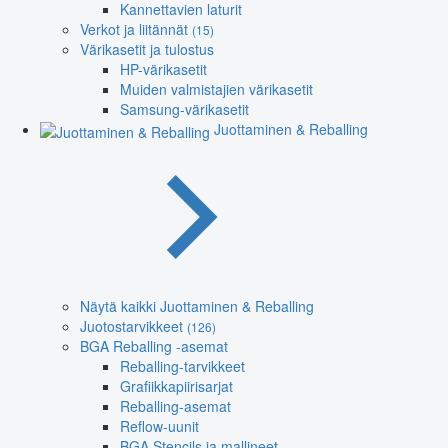
Kannettavien laturit
Verkot ja liitännät
(15)
Värikasetit ja tulostus
HP-värikasetit
Muiden valmistajien värikasetit
Samsung-värikasetit
Juottaminen & Reballing
Näytä kaikki Juottaminen & Reballing
Juotostarvikkeet
(126)
BGA Reballing -asemat
Reballing-tarvikkeet
Grafiikkapiirisarjat
Reballing-asemat
Reflow-uunit
BGA Stencils ja mallineet