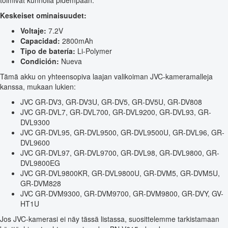
toimivat kunnolla pidempään.
Keskeiset ominaisuudet:
Voltaje:
7.2V
Capacidad:
2800mAh
Tipo de batería:
Li-Polymer
Condición:
Nueva
Tämä akku on yhteensopiva laajan valikoiman JVC-kameramalleja
kanssa, mukaan lukien:
JVC GR-DV3, GR-DV3U, GR-DV5, GR-DV5U, GR-DV808
JVC GR-DVL7, GR-DVL700, GR-DVL9200, GR-DVL93, GR-
DVL9300
JVC GR-DVL95, GR-DVL9500, GR-DVL9500U, GR-DVL96, GR-
DVL9600
JVC GR-DVL97, GR-DVL9700, GR-DVL98, GR-DVL9800, GR-
DVL9800EG
JVC GR-DVL9800KR, GR-DVL9800U, GR-DVM5, GR-DVM5U,
GR-DVM828
JVC GR-DVM9300, GR-DVM9700, GR-DVM9800, GR-DVY, GV-
HT1U
Jos JVC-kamerasi ei näy tässä listassa, suosittelemme tarkistamaan