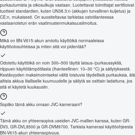
purkautumista ja oikosulkuja vastaan. Luotettavat toimittajat sertifioivat
tuotteet standardien, kuten UN38.3:n (akkujen turvallinen kuljetus) ja
CE:n, mukaisesti. On suositeltavaa tarkistaa ostotilanteessa
vastaanotetun erän vaatimustenmukaisuusilmoitus.
Mikä on BN-V615-akun arvioitu käyttöikä normaaleissa
käyttöolosuhteissa ja miten sitä voi pidentää?
Odotettu käyttöikä on noin 300–500 täyttä lataus-/purkaussykliä,
riippuen käyttölämpötilasta (ihanteellinen: 10–30 °C) ja säilytyksestä.
Kestävyyden maksimoimiseksi vältä toistuvia täydellisiä purkauksia, älä
altista akkua liialliselle kuumuudelle ja säilytä se osittain ladattuna, jos
sitä ei käytetä kuukausiin.
Sopiiko tämä akku omaan JVC-kameraani?
Tämä akku on yhteensopiva useiden JVC-mallien kanssa, kuten GR-
DV3, GR-DVL9500 ja GR-DVM9700. Tarkista kamerasi käyttöohjeesta
BN-V615-akun yhteensopivuus.