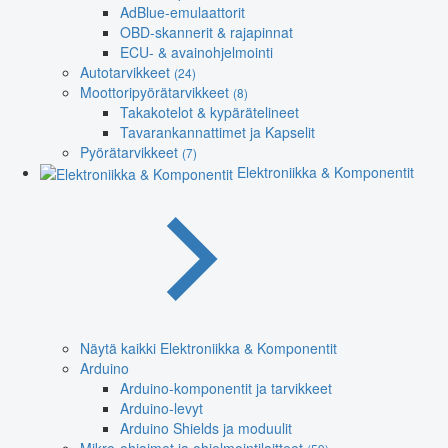
AdBlue-emulaattorit
OBD-skannerit & rajapinnat
ECU- & avainohjelmointi
Autotarvikkeet
(24)
Moottoripyörätarvikkeet
(8)
Takakotelot & kypärätelineet
Tavarankannattimet ja Kapselit
Pyörätarvikkeet
(7)
Elektroniikka & Komponentit
Näytä kaikki Elektroniikka & Komponentit
Arduino
Arduino-komponentit ja tarvikkeet
Arduino-levyt
Arduino Shields ja moduulit