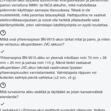
Li-Polymer-akut tarjoavat suuremman energiatiheyden ja pienemmän
painon verrattuna NiMH- tai NiCd-akkuihin, mikä mahdollistaa
pidemmän käyttöajan samassa tilavuudessa. Niissä ei ole
muistiefektiä, mikä parantaa lataussyklejä. Haittapuolina ne vaativat
elektroniikkasuojauksen ja voivat olla herkkiä ylilataukselle sekä
äärilämpötiloille, joten valmistajan käsittelyohjeita on syytä noudattaa.
Mitkä ovat yhteensopivan BN-V615-akun tarkat mitat ja paino, ja miten
se vertautuu alkuperäiseen JVC-akkuun?
Yhteensopiva BN-V615-akku on yleensä mitoiltaan noin 70 mm × 38
mm × 20 mm ja painaa noin 110 g. Nämä tiedot vastaavat
alkuperäisen JVC-akun teknisiä vaatimuksia fyysisen
yhteensopivuuden varmistamiseksi. Valmistajasta riippuen voi
kuitenkin esiintyä pientä vaihtelua (±2 mm, ±5 g).
Mitä turvatoimia akku sisältää ja täyttääkö se jotain kansainvälistä
standardia?
Laadukkaat Li-Polymer-akut sisältävät suojapiirit ylilatausta, liiallista