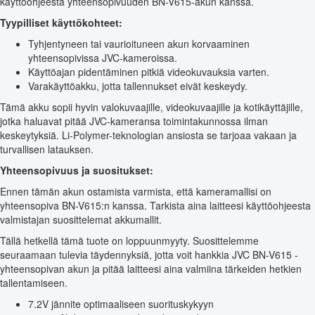
käyttöohjeesta yhteensopivuuden BN-V615-akun kanssa.
Tyypilliset käyttökohteet:
Tyhjentyneen tai vaurioituneen akun korvaaminen
yhteensopivissa JVC-kameroissa.
Käyttöajan pidentäminen pitkiä videokuvauksia varten.
Varakäyttöakku, jotta tallennukset eivät keskeydy.
Tämä akku sopii hyvin valokuvaajille, videokuvaajille ja kotikäyttäjille,
jotka haluavat pitää JVC-kameransa toimintakunnossa ilman
keskeytyksiä. Li-Polymer-teknologian ansiosta se tarjoaa vakaan ja
turvallisen latauksen.
Yhteensopivuus ja suositukset:
Ennen tämän akun ostamista varmista, että kameramallisi on
yhteensopiva BN-V615:n kanssa. Tarkista aina laitteesi käyttöohjeesta
valmistajan suosittelemat akkumallit.
Tällä hetkellä tämä tuote on loppuunmyyty. Suosittelemme
seuraamaan tulevia täydennyksiä, jotta voit hankkia JVC BN-V615 -
yhteensopivan akun ja pitää laitteesi aina valmiina tärkeiden hetkien
tallentamiseen.
7.2V jännite optimaaliseen suorituskykyyn