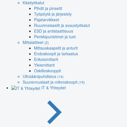
Käsityökalut
Pihdit ja pinsetit
Työpöytä ja järjestely
Pajatarvikkeet
Ruuvimeisselit ja avaustyökalut
ESD ja antistaattisuus
Penkkipuristimet ja tuet
Mittalaitteet
(2)
Mittauskaapelit ja anturit
Endoskoopit ja tarkastus
Erikoismittarit
Yleismittarit
Oskilloskooppit
Ultraäänipuhdistus
(14)
Suurennuslasit ja mikroskoopit
(19)
IT & Yhteydet