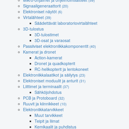
Mikro-ohjaimet ja ohjelmointilaitteet
(59)
Signaaligeneraattorit
(20)
Elektroniset näytöt
(6)
Virtalähteet
(39)
Säädettävät laboratoriovirtalähteet
3D-tulostus
3D-tulostimet
3D-osat ja varaosat
Passiiviset elektroniikkakomponentit
(40)
Kamerat ja dronet
Action-kamerat
Dronet ja quadkopterit
RC-helikopterit ja lentokoneet
Elektroniikkalaatikot ja säilytys
(23)
Elektroniset moduulit ja anturit
(31)
Liittimet ja terminaalit
(37)
Sähköjohdotus
PCB ja Protoboard
(32)
Ruuvit ja kiinnikkeet
(10)
Elektroniikkatarvikkeet
Muut tarvikkeet
Teipit ja liimat
Kemikaalit ja puhdistus