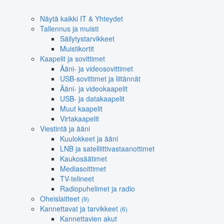
Näytä kaikki IT & Yhteydet
Tallennus ja muisti
Säilytystarvikkeet
Muistikortit
Kaapelit ja sovittimet
Ääni- ja videosovittimet
USB-sovittimet ja liitännät
Ääni- ja videokaapelit
USB- ja datakaapelit
Muut kaapelit
Virtakaapelit
Viestintä ja ääni
Kuulokkeet ja ääni
LNB ja satelliittivastaanottimet
Kaukosäätimet
Mediasoittimet
TV-telineet
Radiopuhelimet ja radio
Oheislaitteet
(9)
Kannettavat ja tarvikkeet
(6)
Kannettavien akut