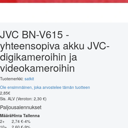
JVC BN-V615 -
yhteensopiva akku JVC-
digikameroihin ja
videokameroihin
Tuotemerkki:
satkit
Ole ensimmäinen, joka arvostelee tämän tuotteen
2
,
85
€
Sis. ALV
(Veroton: 2,30 €)
Paljousalennukset
Määrä
Hinta
Tallenna
2+
2,74 €
-4%
10+
2,60 €
-9%