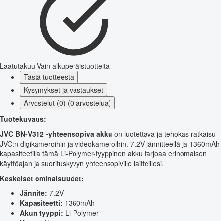
Laatutakuu
Vain alkuperäistuotteita
Tästä tuotteesta
Kysymykset ja vastaukset
Arvostelut (0) (0 arvostelua)
Tuotekuvaus:
JVC BN-V312 -yhteensopiva akku
on luotettava ja tehokas ratkaisu
JVC:n digikameroihin ja videokameroihin. 7.2V jännitteellä ja 1360mAh
kapasiteetilla tämä Li-Polymer-tyyppinen akku tarjoaa erinomaisen
käyttöajan ja suorituskyvyn yhteensopiville laitteillesi.
Keskeiset ominaisuudet:
Jännite:
7.2V
Kapasiteetti:
1360mAh
Akun tyyppi:
Li-Polymer