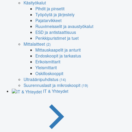
Käsityökalut
Pihdit ja pinsetit
Työpöytä ja järjestely
Pajatarvikkeet
Ruuvimeisselit ja avaustyökalut
ESD ja antistaattisuus
Penkkipuristimet ja tuet
Mittalaitteet
(2)
Mittauskaapelit ja anturit
Endoskoopit ja tarkastus
Erikoismittarit
Yleismittarit
Oskilloskooppit
Ultraäänipuhdistus
(14)
Suurennuslasit ja mikroskoopit
(19)
IT & Yhteydet