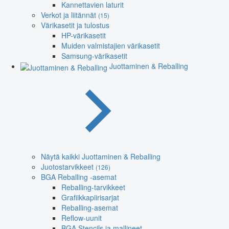
Kannettavien laturit
Verkot ja liitännät
(15)
Värikasetit ja tulostus
HP-värikasetit
Muiden valmistajien värikasetit
Samsung-värikasetit
Juottaminen & Reballing
Näytä kaikki Juottaminen & Reballing
Juotostarvikkeet
(126)
BGA Reballing -asemat
Reballing-tarvikkeet
Grafiikkapiirisarjat
Reballing-asemat
Reflow-uunit
BGA Stencils ja mallineet