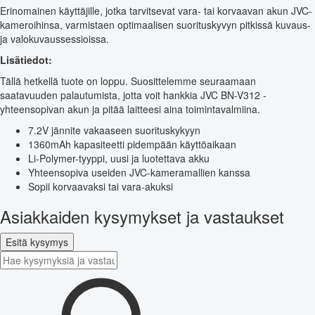
Erinomainen käyttäjille, jotka tarvitsevat vara- tai korvaavan akun JVC-
kameroihinsa, varmistaen optimaalisen suorituskyvyn pitkissä kuvaus-
ja valokuvaussessioissa.
Lisätiedot:
Tällä hetkellä tuote on loppu. Suosittelemme seuraamaan
saatavuuden palautumista, jotta voit hankkia JVC BN-V312 -
yhteensopivan akun ja pitää laitteesi aina toimintavalmiina.
7.2V jännite vakaaseen suorituskykyyn
1360mAh kapasiteetti pidempään käyttöaikaan
Li-Polymer-tyyppi, uusi ja luotettava akku
Yhteensopiva useiden JVC-kameramallien kanssa
Sopii korvaavaksi tai vara-akuksi
Asiakkaiden kysymykset ja vastaukset
Esitä kysymys