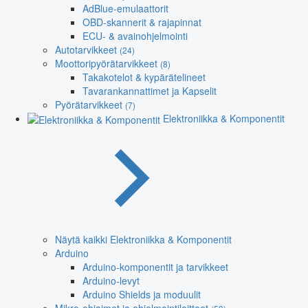
AdBlue-emulaattorit
OBD-skannerit & rajapinnat
ECU- & avainohjelmointi
Autotarvikkeet
(24)
Moottoripyörätarvikkeet
(8)
Takakotelot & kypärätelineet
Tavarankannattimet ja Kapselit
Pyörätarvikkeet
(7)
Elektroniikka & Komponentit
Näytä kaikki Elektroniikka & Komponentit
Arduino
Arduino-komponentit ja tarvikkeet
Arduino-levyt
Arduino Shields ja moduulit