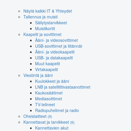
Näytä kaikki IT & Yhteydet
Tallennus ja muisti
Säilytystarvikkeet
Muistikortit
Kaapelit ja sovittimet
Ääni- ja videosovittimet
USB-sovittimet ja liitännät
Ääni- ja videokaapelit
USB- ja datakaapelit
Muut kaapelit
Virtakaapelit
Viestintä ja ääni
Kuulokkeet ja ääni
LNB ja satelliittivastaanottimet
Kaukosäätimet
Mediasoittimet
TV-telineet
Radiopuhelimet ja radio
Oheislaitteet
(9)
Kannettavat ja tarvikkeet
(6)
Kannettavien akut