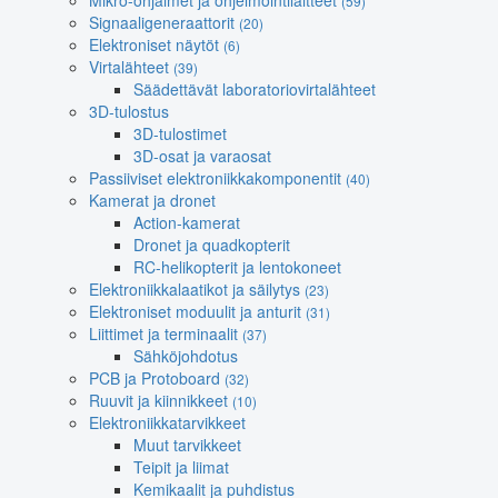
Mikro-ohjaimet ja ohjelmointilaitteet
(59)
Signaaligeneraattorit
(20)
Elektroniset näytöt
(6)
Virtalähteet
(39)
Säädettävät laboratoriovirtalähteet
3D-tulostus
3D-tulostimet
3D-osat ja varaosat
Passiiviset elektroniikkakomponentit
(40)
Kamerat ja dronet
Action-kamerat
Dronet ja quadkopterit
RC-helikopterit ja lentokoneet
Elektroniikkalaatikot ja säilytys
(23)
Elektroniset moduulit ja anturit
(31)
Liittimet ja terminaalit
(37)
Sähköjohdotus
PCB ja Protoboard
(32)
Ruuvit ja kiinnikkeet
(10)
Elektroniikkatarvikkeet
Muut tarvikkeet
Teipit ja liimat
Kemikaalit ja puhdistus