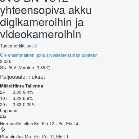
yhteensopiva akku
digikameroihin ja
videokameroihin
Tuotemerkki:
satkit
Ole ensimmäinen, joka arvostelee tämän tuotteen
3
,
53
€
Sis. ALV
(Veroton: 2,85 €)
Paljousalennukset
Määrä
Hinta
Tallenna
2+
3,39 €
-4%
10+
3,22 €
-9%
20+
2,83 €
-20%
Loppunut
Normaalitoimitus
Ke, Elo 12 - Pe, Elo 14
Pikatoimitus
Ma, Elo 10 - Ti, Elo 11