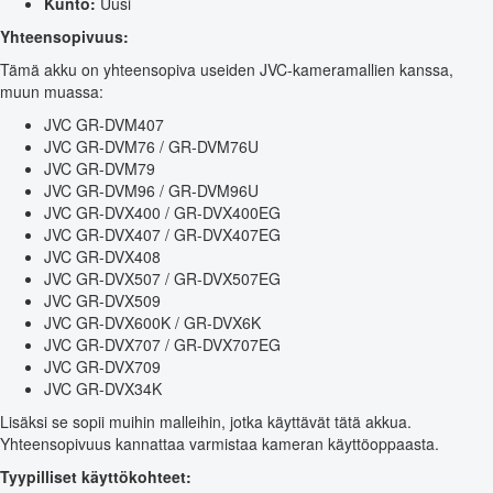
Kunto:
Uusi
Yhteensopivuus:
Tämä akku on yhteensopiva useiden JVC-kameramallien kanssa,
muun muassa:
JVC GR-DVM407
JVC GR-DVM76 / GR-DVM76U
JVC GR-DVM79
JVC GR-DVM96 / GR-DVM96U
JVC GR-DVX400 / GR-DVX400EG
JVC GR-DVX407 / GR-DVX407EG
JVC GR-DVX408
JVC GR-DVX507 / GR-DVX507EG
JVC GR-DVX509
JVC GR-DVX600K / GR-DVX6K
JVC GR-DVX707 / GR-DVX707EG
JVC GR-DVX709
JVC GR-DVX34K
Lisäksi se sopii muihin malleihin, jotka käyttävät tätä akkua.
Yhteensopivuus kannattaa varmistaa kameran käyttöoppaasta.
Tyypilliset käyttökohteet: