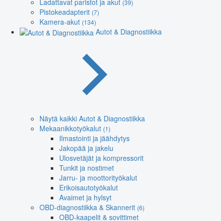
Ladattavat paristot ja akut
(39)
Pistokeadapterit
(7)
Kamera-akut
(134)
Autot & Diagnostiikka
Näytä kaikki Autot & Diagnostiikka
Mekaanikkotyökalut
(1)
Ilmastointi ja jäähdytys
Jakopää ja jakelu
Ulosvetäjät ja kompressorit
Tunkit ja nostimet
Jarru- ja moottorityökalut
Erikoisautotyökalut
Avaimet ja hylsyt
OBD-diagnostiikka & Skannerit
(6)
OBD-kaapelit & sovittimet