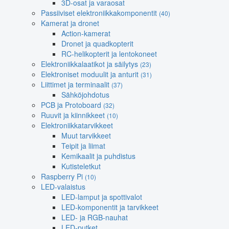
3D-osat ja varaosat
Passiiviset elektroniikkakomponentit
(40)
Kamerat ja dronet
Action-kamerat
Dronet ja quadkopterit
RC-helikopterit ja lentokoneet
Elektroniikkalaatikot ja säilytys
(23)
Elektroniset moduulit ja anturit
(31)
Liittimet ja terminaalit
(37)
Sähköjohdotus
PCB ja Protoboard
(32)
Ruuvit ja kiinnikkeet
(10)
Elektroniikkatarvikkeet
Muut tarvikkeet
Teipit ja liimat
Kemikaalit ja puhdistus
Kutisteletkut
Raspberry Pi
(10)
LED-valaistus
LED-lamput ja spottivalot
LED-komponentit ja tarvikkeet
LED- ja RGB-nauhat
LED-putket