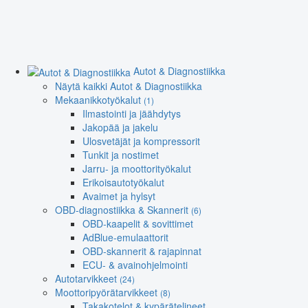
Autot & Diagnostiikka
Näytä kaikki Autot & Diagnostiikka
Mekaanikkotyökalut
(1)
Ilmastointi ja jäähdytys
Jakopää ja jakelu
Ulosvetäjät ja kompressorit
Tunkit ja nostimet
Jarru- ja moottorityökalut
Erikoisautotyökalut
Avaimet ja hylsyt
OBD-diagnostiikka & Skannerit
(6)
OBD-kaapelit & sovittimet
AdBlue-emulaattorit
OBD-skannerit & rajapinnat
ECU- & avainohjelmointi
Autotarvikkeet
(24)
Moottoripyörätarvikkeet
(8)
Takakotelot & kypärätelineet