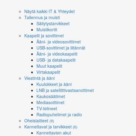
Näytä kaikki IT & Yhteydet
Tallennus ja muisti
Säilytystarvikkeet
Muistikortit
Kaapelit ja sovittimet
Ääni- ja videosovittimet
USB-sovittimet ja liitännät
Ääni- ja videokaapelit
USB- ja datakaapelit
Muut kaapelit
Virtakaapelit
Viestintä ja ääni
Kuulokkeet ja ääni
LNB ja satelliittivastaanottimet
Kaukosäätimet
Mediasoittimet
TV-telineet
Radiopuhelimet ja radio
Oheislaitteet
(9)
Kannettavat ja tarvikkeet
(6)
Kannettavien akut