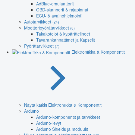
AdBlue-emulaattorit
OBD-skannerit & rajapinnat
ECU- & avainohjelmointi
Autotarvikkeet
(24)
Moottoripyörätarvikkeet
(8)
Takakotelot & kypärätelineet
Tavarankannattimet ja Kapselit
Pyörätarvikkeet
(7)
Elektroniikka & Komponentit
Näytä kaikki Elektroniikka & Komponentit
Arduino
Arduino-komponentit ja tarvikkeet
Arduino-levyt
Arduino Shields ja moduulit