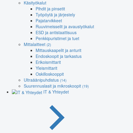
Käsityökalut
Pihdit ja pinsetit
Työpöytä ja järjestely
Pajatarvikkeet
Ruuvimeisselit ja avaustyökalut
ESD ja antistaattisuus
Penkkipuristimet ja tuet
Mittalaitteet
(2)
Mittauskaapelit ja anturit
Endoskoopit ja tarkastus
Erikoismittarit
Yleismittarit
Oskilloskooppit
Ultraäänipuhdistus
(14)
Suurennuslasit ja mikroskoopit
(19)
IT & Yhteydet