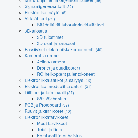
Mikro-ohjaimet ja ohjelmointilaitteet
(59)
Signaaligeneraattorit
(20)
Elektroniset näytöt
(6)
Virtalähteet
(39)
Säädettävät laboratoriovirtalähteet
3D-tulostus
3D-tulostimet
3D-osat ja varaosat
Passiiviset elektroniikkakomponentit
(40)
Kamerat ja dronet
Action-kamerat
Dronet ja quadkopterit
RC-helikopterit ja lentokoneet
Elektroniikkalaatikot ja säilytys
(23)
Elektroniset moduulit ja anturit
(31)
Liittimet ja terminaalit
(37)
Sähköjohdotus
PCB ja Protoboard
(32)
Ruuvit ja kiinnikkeet
(10)
Elektroniikkatarvikkeet
Muut tarvikkeet
Teipit ja liimat
Kemikaalit ja puhdistus