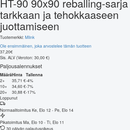
HT-90 90x90 reballing-sarja
tarkkaan ja tehokkaaseen
juottamiseen
Tuotemerkki:
Mlink
Ole ensimmäinen, joka arvostelee tämän tuotteen
37
,
20
€
Sis. ALV
(Veroton: 30,00 €)
Paljousalennukset
Määrä
Hinta
Tallenna
2+
35,71 €
-4%
10+
34,60 €
-7%
20+
30,88 €
-17%
Loppunut
Normaalitoimitus
Ke, Elo 12 - Pe, Elo 14
Pikatoimitus
Ma, Elo 10 - Ti, Elo 11
30 päivän palautusoikeus