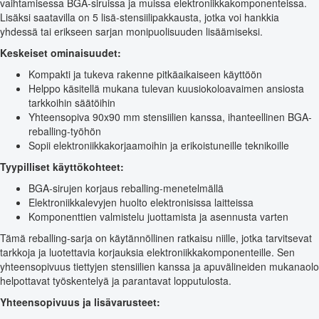
vaihtamisessa BGA-siruissa ja muissa elektroniikkakomponenteissa.
Lisäksi saatavilla on 5 lisä-stensiilipakkausta, jotka voi hankkia
yhdessä tai erikseen sarjan monipuolisuuden lisäämiseksi.
Keskeiset ominaisuudet:
Kompakti ja tukeva rakenne pitkäaikaiseen käyttöön
Helppo käsitellä mukana tulevan kuusiokoloavaimen ansiosta
tarkkoihin säätöihin
Yhteensopiva 90x90 mm stensiilien kanssa, ihanteellinen BGA-
reballing-työhön
Sopii elektroniikkakorjaamoihin ja erikoistuneille teknikoille
Tyypilliset käyttökohteet:
BGA-sirujen korjaus reballing-menetelmällä
Elektroniikkalevyjen huolto elektronisissa laitteissa
Komponenttien valmistelu juottamista ja asennusta varten
Tämä reballing-sarja on käytännöllinen ratkaisu niille, jotka tarvitsevat
tarkkoja ja luotettavia korjauksia elektroniikkakomponenteille. Sen
yhteensopivuus tiettyjen stensiilien kanssa ja apuvälineiden mukanaolo
helpottavat työskentelyä ja parantavat lopputulosta.
Yhteensopivuus ja lisävarusteet: