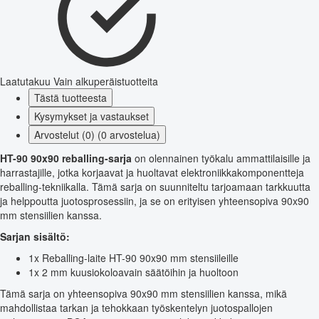
Laatutakuu
Vain alkuperäistuotteita
Tästä tuotteesta
Kysymykset ja vastaukset
Arvostelut (0) (0 arvostelua)
HT-90 90x90 reballing-sarja
on olennainen työkalu ammattilaisille ja
harrastajille, jotka korjaavat ja huoltavat elektroniikkakomponentteja
reballing-tekniikalla. Tämä sarja on suunniteltu tarjoamaan tarkkuutta
ja helppoutta juotosprosessiin, ja se on erityisen yhteensopiva 90x90
mm stensiilien kanssa.
Sarjan sisältö:
1x Reballing-laite HT-90 90x90 mm stensiileille
1x 2 mm kuusiokoloavain säätöihin ja huoltoon
Tämä sarja on yhteensopiva 90x90 mm stensiilien kanssa, mikä
mahdollistaa tarkan ja tehokkaan työskentelyn juotospallojen