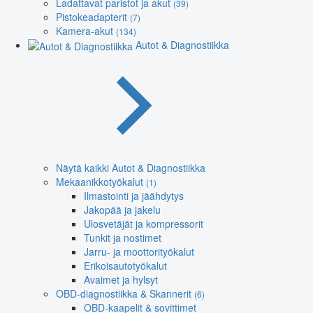
Ladattavat paristot ja akut
(39)
Pistokeadapterit
(7)
Kamera-akut
(134)
Autot & Diagnostiikka
Näytä kaikki Autot & Diagnostiikka
Mekaanikkotyökalut
(1)
Ilmastointi ja jäähdytys
Jakopää ja jakelu
Ulosvetäjät ja kompressorit
Tunkit ja nostimet
Jarru- ja moottorityökalut
Erikoisautotyökalut
Avaimet ja hylsyt
OBD-diagnostiikka & Skannerit
(6)
OBD-kaapelit & sovittimet