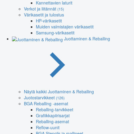
Kannettavien laturit
Verkot ja liitännät
(15)
Värikasetit ja tulostus
HP-värikasetit
Muiden valmistajien värikasetit
Samsung-värikasetit
Juottaminen & Reballing
Näytä kaikki Juottaminen & Reballing
Juotostarvikkeet
(126)
BGA Reballing -asemat
Reballing-tarvikkeet
Grafiikkapiirisarjat
Reballing-asemat
Reflow-uunit
BGA Stencils ja mallineet