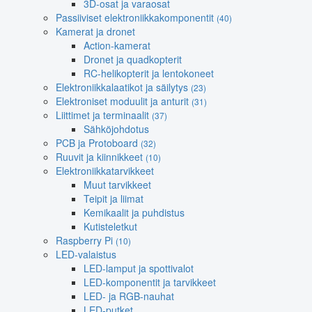
3D-osat ja varaosat
Passiiviset elektroniikkakomponentit
(40)
Kamerat ja dronet
Action-kamerat
Dronet ja quadkopterit
RC-helikopterit ja lentokoneet
Elektroniikkalaatikot ja säilytys
(23)
Elektroniset moduulit ja anturit
(31)
Liittimet ja terminaalit
(37)
Sähköjohdotus
PCB ja Protoboard
(32)
Ruuvit ja kiinnikkeet
(10)
Elektroniikkatarvikkeet
Muut tarvikkeet
Teipit ja liimat
Kemikaalit ja puhdistus
Kutisteletkut
Raspberry Pi
(10)
LED-valaistus
LED-lamput ja spottivalot
LED-komponentit ja tarvikkeet
LED- ja RGB-nauhat
LED-putket