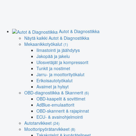
Autot & Diagnostiikka
Näytä kaikki Autot & Diagnostiikka
Mekaanikkotyökalut
(1)
Ilmastointi ja jäähdytys
Jakopää ja jakelu
Ulosvetäjät ja kompressorit
Tunkit ja nostimet
Jarru- ja moottorityökalut
Erikoisautotyökalut
Avaimet ja hylsyt
OBD-diagnostiikka & Skannerit
(6)
OBD-kaapelit & sovittimet
AdBlue-emulaattorit
OBD-skannerit & rajapinnat
ECU- & avainohjelmointi
Autotarvikkeet
(24)
Moottoripyörätarvikkeet
(8)
Takakotelot & kypärätelineet