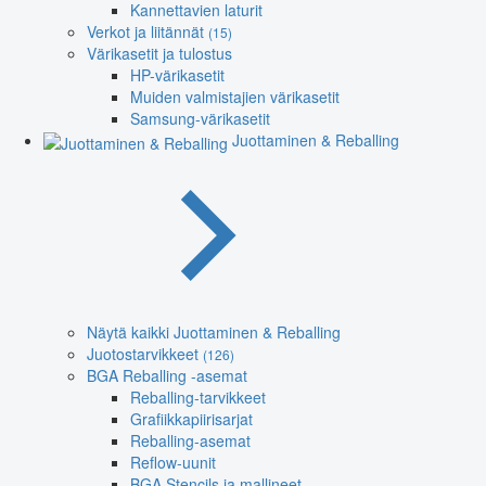
Kannettavien laturit
Verkot ja liitännät
(15)
Värikasetit ja tulostus
HP-värikasetit
Muiden valmistajien värikasetit
Samsung-värikasetit
Juottaminen & Reballing
Näytä kaikki Juottaminen & Reballing
Juotostarvikkeet
(126)
BGA Reballing -asemat
Reballing-tarvikkeet
Grafiikkapiirisarjat
Reballing-asemat
Reflow-uunit
BGA Stencils ja mallineet