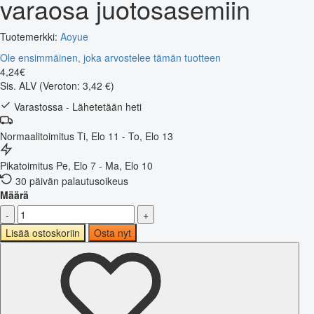
varaosa juotosasemiin
Tuotemerkki:
Aoyue
Ole ensimmäinen, joka arvostelee tämän tuotteen
4
,
24
€
Sis. ALV
(Veroton: 3,42 €)
Varastossa - Lähetetään heti
Normaalitoimitus
Ti, Elo 11 - To, Elo 13
Pikatoimitus
Pe, Elo 7 - Ma, Elo 10
30 päivän palautusoikeus
Määrä
-
+
Lisää ostoskoriin
Osta nyt