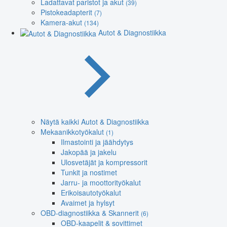
Ladattavat paristot ja akut
(39)
Pistokeadapterit
(7)
Kamera-akut
(134)
Autot & Diagnostiikka
Näytä kaikki Autot & Diagnostiikka
Mekaanikkotyökalut
(1)
Ilmastointi ja jäähdytys
Jakopää ja jakelu
Ulosvetäjät ja kompressorit
Tunkit ja nostimet
Jarru- ja moottorityökalut
Erikoisautotyökalut
Avaimet ja hylsyt
OBD-diagnostiikka & Skannerit
(6)
OBD-kaapelit & sovittimet