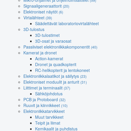
Mikro-ohjaimet ja ohjelmointilaitteet
(59)
Signaaligeneraattorit
(20)
Elektroniset näytöt
(6)
Virtalähteet
(39)
Säädettävät laboratoriovirtalähteet
3D-tulostus
3D-tulostimet
3D-osat ja varaosat
Passiiviset elektroniikkakomponentit
(40)
Kamerat ja dronet
Action-kamerat
Dronet ja quadkopterit
RC-helikopterit ja lentokoneet
Elektroniikkalaatikot ja säilytys
(23)
Elektroniset moduulit ja anturit
(31)
Liittimet ja terminaalit
(37)
Sähköjohdotus
PCB ja Protoboard
(32)
Ruuvit ja kiinnikkeet
(10)
Elektroniikkatarvikkeet
Muut tarvikkeet
Teipit ja liimat
Kemikaalit ja puhdistus