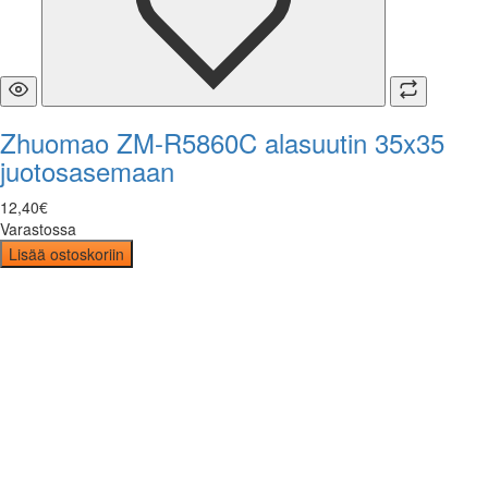
Zhuomao ZM-R5860C alasuutin 35x35
juotosasemaan
12
,
40
€
Varastossa
Lisää ostoskoriin