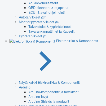
AdBlue-emulaattorit
OBD-skannerit & rajapinnat
ECU- & avainohjelmointi
Autotarvikkeet
(24)
Moottoripyörätarvikkeet
(8)
Takakotelot & kypärätelineet
Tavarankannattimet ja Kapselit
Pyörätarvikkeet
(7)
Elektroniikka & Komponentit
Näytä kaikki Elektroniikka & Komponentit
Arduino
Arduino-komponentit ja tarvikkeet
Arduino-levyt
Arduino Shields ja moduulit