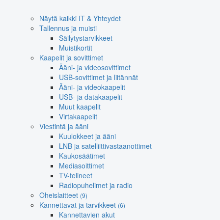
Näytä kaikki IT & Yhteydet
Tallennus ja muisti
Säilytystarvikkeet
Muistikortit
Kaapelit ja sovittimet
Ääni- ja videosovittimet
USB-sovittimet ja liitännät
Ääni- ja videokaapelit
USB- ja datakaapelit
Muut kaapelit
Virtakaapelit
Viestintä ja ääni
Kuulokkeet ja ääni
LNB ja satelliittivastaanottimet
Kaukosäätimet
Mediasoittimet
TV-telineet
Radiopuhelimet ja radio
Oheislaitteet
(9)
Kannettavat ja tarvikkeet
(6)
Kannettavien akut