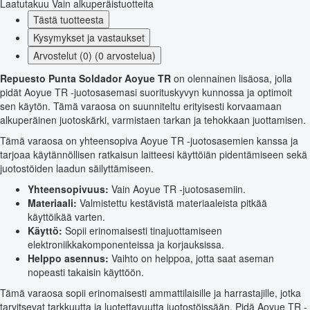
Laatutakuu
Vain alkuperäistuotteita
Tästä tuotteesta
Kysymykset ja vastaukset
Arvostelut (0) (0 arvostelua)
Repuesto Punta Soldador Aoyue TR
on olennainen lisäosa, jolla
pidät Aoyue TR -juotosasemasi suorituskyvyn kunnossa ja optimoit
sen käytön. Tämä varaosa on suunniteltu erityisesti korvaamaan
alkuperäinen juotoskärki, varmistaen tarkan ja tehokkaan juottamisen.
Tämä varaosa on yhteensopiva Aoyue TR -juotosasemien kanssa ja
tarjoaa käytännöllisen ratkaisun laitteesi käyttöiän pidentämiseen sekä
juotostöiden laadun säilyttämiseen.
Yhteensopivuus:
Vain Aoyue TR -juotosasemiin.
Materiaali:
Valmistettu kestävistä materiaaleista pitkää
käyttöikää varten.
Käyttö:
Sopii erinomaisesti tinajuottamiseen
elektroniikkakomponenteissa ja korjauksissa.
Helppo asennus:
Vaihto on helppoa, jotta saat aseman
nopeasti takaisin käyttöön.
Tämä varaosa sopii erinomaisesti ammattilaisille ja harrastajille, jotka
tarvitsevat tarkkuutta ja luotettavuutta juotostöissään. Pidä Aoyue TR -