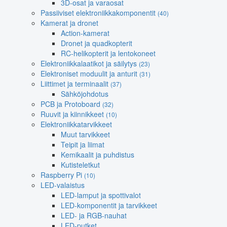
3D-osat ja varaosat
Passiiviset elektroniikkakomponentit
(40)
Kamerat ja dronet
Action-kamerat
Dronet ja quadkopterit
RC-helikopterit ja lentokoneet
Elektroniikkalaatikot ja säilytys
(23)
Elektroniset moduulit ja anturit
(31)
Liittimet ja terminaalit
(37)
Sähköjohdotus
PCB ja Protoboard
(32)
Ruuvit ja kiinnikkeet
(10)
Elektroniikkatarvikkeet
Muut tarvikkeet
Teipit ja liimat
Kemikaalit ja puhdistus
Kutisteletkut
Raspberry Pi
(10)
LED-valaistus
LED-lamput ja spottivalot
LED-komponentit ja tarvikkeet
LED- ja RGB-nauhat
LED-putket