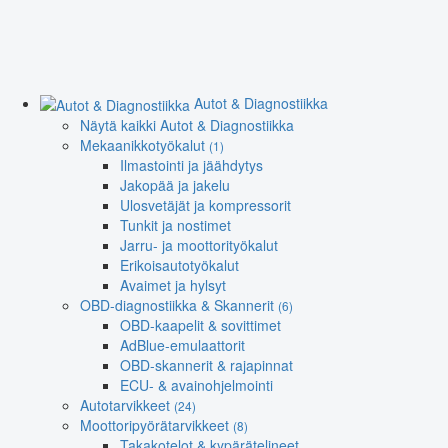
Autot & Diagnostiikka
Näytä kaikki Autot & Diagnostiikka
Mekaanikkotyökalut
(1)
Ilmastointi ja jäähdytys
Jakopää ja jakelu
Ulosvetäjät ja kompressorit
Tunkit ja nostimet
Jarru- ja moottorityökalut
Erikoisautotyökalut
Avaimet ja hylsyt
OBD-diagnostiikka & Skannerit
(6)
OBD-kaapelit & sovittimet
AdBlue-emulaattorit
OBD-skannerit & rajapinnat
ECU- & avainohjelmointi
Autotarvikkeet
(24)
Moottoripyörätarvikkeet
(8)
Takakotelot & kypärätelineet