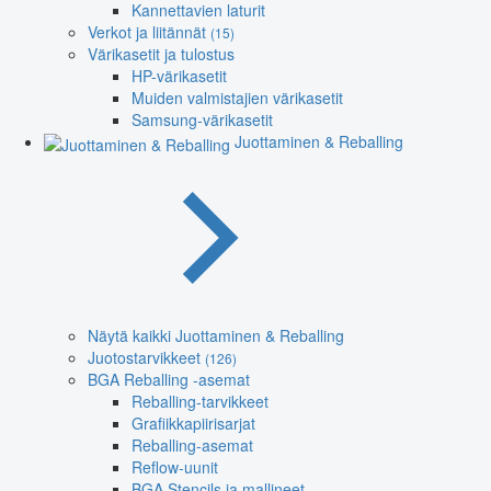
Kannettavien laturit
Verkot ja liitännät
(15)
Värikasetit ja tulostus
HP-värikasetit
Muiden valmistajien värikasetit
Samsung-värikasetit
Juottaminen & Reballing
Näytä kaikki Juottaminen & Reballing
Juotostarvikkeet
(126)
BGA Reballing -asemat
Reballing-tarvikkeet
Grafiikkapiirisarjat
Reballing-asemat
Reflow-uunit
BGA Stencils ja mallineet