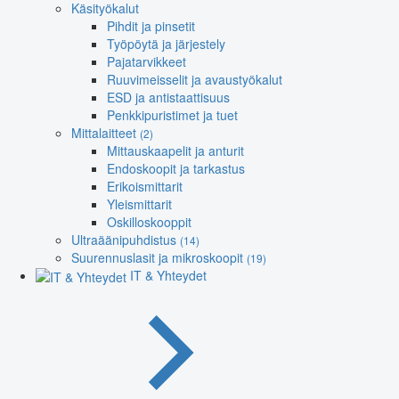
Käsityökalut
Pihdit ja pinsetit
Työpöytä ja järjestely
Pajatarvikkeet
Ruuvimeisselit ja avaustyökalut
ESD ja antistaattisuus
Penkkipuristimet ja tuet
Mittalaitteet
(2)
Mittauskaapelit ja anturit
Endoskoopit ja tarkastus
Erikoismittarit
Yleismittarit
Oskilloskooppit
Ultraäänipuhdistus
(14)
Suurennuslasit ja mikroskoopit
(19)
IT & Yhteydet