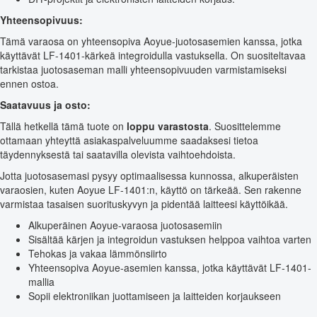
Yhteensopivuus:
Tämä varaosa on yhteensopiva Aoyue-juotosasemien kanssa, jotka
käyttävät LF-1401-kärkeä integroidulla vastuksella. On suositeltavaa
tarkistaa juotosaseman malli yhteensopivuuden varmistamiseksi
ennen ostoa.
Saatavuus ja osto:
Tällä hetkellä tämä tuote on
loppu varastosta
. Suosittelemme
ottamaan yhteyttä asiakaspalveluumme saadaksesi tietoa
täydennyksestä tai saatavilla olevista vaihtoehdoista.
Jotta juotosasemasi pysyy optimaalisessa kunnossa, alkuperäisten
varaosien, kuten Aoyue LF-1401:n, käyttö on tärkeää. Sen rakenne
varmistaa tasaisen suorituskyvyn ja pidentää laitteesi käyttöikää.
Alkuperäinen Aoyue-varaosa juotosasemiin
Sisältää kärjen ja integroidun vastuksen helppoa vaihtoa varten
Tehokas ja vakaa lämmönsiirto
Yhteensopiva Aoyue-asemien kanssa, jotka käyttävät LF-1401-
mallia
Sopii elektroniikan juottamiseen ja laitteiden korjaukseen