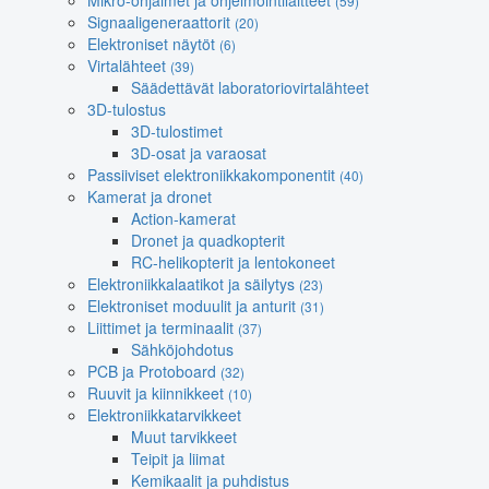
Mikro-ohjaimet ja ohjelmointilaitteet
(59)
Signaaligeneraattorit
(20)
Elektroniset näytöt
(6)
Virtalähteet
(39)
Säädettävät laboratoriovirtalähteet
3D-tulostus
3D-tulostimet
3D-osat ja varaosat
Passiiviset elektroniikkakomponentit
(40)
Kamerat ja dronet
Action-kamerat
Dronet ja quadkopterit
RC-helikopterit ja lentokoneet
Elektroniikkalaatikot ja säilytys
(23)
Elektroniset moduulit ja anturit
(31)
Liittimet ja terminaalit
(37)
Sähköjohdotus
PCB ja Protoboard
(32)
Ruuvit ja kiinnikkeet
(10)
Elektroniikkatarvikkeet
Muut tarvikkeet
Teipit ja liimat
Kemikaalit ja puhdistus