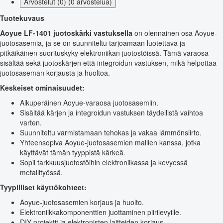
Arvostelut (0) (0 arvostelua)
Tuotekuvaus
Aoyue LF-1401 juotoskärki vastuksella
on olennainen osa Aoyue-
juotosasemia, ja se on suunniteltu tarjoamaan luotettava ja
pitkäikäinen suorituskyky elektroniikan juotostöissä. Tämä varaosa
sisältää sekä juotoskärjen että integroidun vastuksen, mikä helpottaa
juotosaseman korjausta ja huoltoa.
Keskeiset ominaisuudet:
Alkuperäinen Aoyue-varaosa juotosasemiin.
Sisältää kärjen ja integroidun vastuksen täydellistä vaihtoa
varten.
Suunniteltu varmistamaan tehokas ja vakaa lämmönsiirto.
Yhteensopiva Aoyue-juotosasemien mallien kanssa, jotka
käyttävät tämän tyyppistä kärkeä.
Sopii tarkkuusjuotostöihin elektroniikassa ja kevyessä
metallityössä.
Tyypilliset käyttökohteet:
Aoyue-juotosasemien korjaus ja huolto.
Elektroniikkakomponenttien juottaminen piirilevyille.
DIY-projektit ja elektronisten laitteiden korjaus.