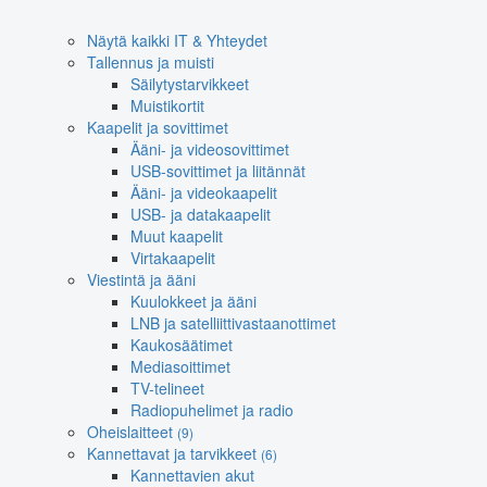
Näytä kaikki IT & Yhteydet
Tallennus ja muisti
Säilytystarvikkeet
Muistikortit
Kaapelit ja sovittimet
Ääni- ja videosovittimet
USB-sovittimet ja liitännät
Ääni- ja videokaapelit
USB- ja datakaapelit
Muut kaapelit
Virtakaapelit
Viestintä ja ääni
Kuulokkeet ja ääni
LNB ja satelliittivastaanottimet
Kaukosäätimet
Mediasoittimet
TV-telineet
Radiopuhelimet ja radio
Oheislaitteet
(9)
Kannettavat ja tarvikkeet
(6)
Kannettavien akut