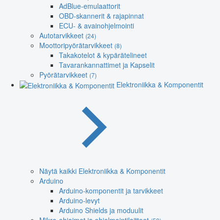
AdBlue-emulaattorit
OBD-skannerit & rajapinnat
ECU- & avainohjelmointi
Autotarvikkeet
(24)
Moottoripyörätarvikkeet
(8)
Takakotelot & kypärätelineet
Tavarankannattimet ja Kapselit
Pyörätarvikkeet
(7)
Elektroniikka & Komponentit
Näytä kaikki Elektroniikka & Komponentit
Arduino
Arduino-komponentit ja tarvikkeet
Arduino-levyt
Arduino Shields ja moduulit