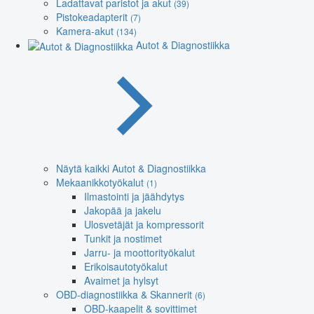
Ladattavat paristot ja akut
(39)
Pistokeadapterit
(7)
Kamera-akut
(134)
Autot & Diagnostiikka
Näytä kaikki Autot & Diagnostiikka
Mekaanikkotyökalut
(1)
Ilmastointi ja jäähdytys
Jakopää ja jakelu
Ulosvetäjät ja kompressorit
Tunkit ja nostimet
Jarru- ja moottorityökalut
Erikoisautotyökalut
Avaimet ja hylsyt
OBD-diagnostiikka & Skannerit
(6)
OBD-kaapelit & sovittimet