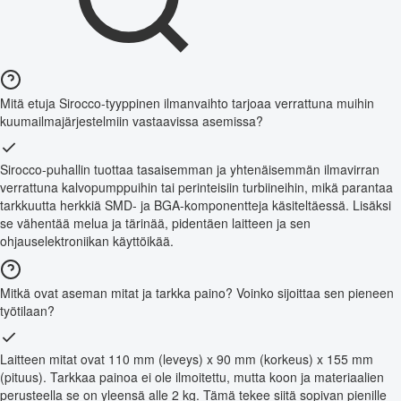
Mitä etuja Sirocco-tyyppinen ilmanvaihto tarjoaa verrattuna muihin
kuumailmajärjestelmiin vastaavissa asemissa?
Sirocco-puhallin tuottaa tasaisemman ja yhtenäisemmän ilmavirran
verrattuna kalvopumppuihin tai perinteisiin turbiineihin, mikä parantaa
tarkkuutta herkkiä SMD- ja BGA-komponentteja käsiteltäessä. Lisäksi
se vähentää melua ja tärinää, pidentäen laitteen ja sen
ohjauselektroniikan käyttöikää.
Mitkä ovat aseman mitat ja tarkka paino? Voinko sijoittaa sen pieneen
työtilaan?
Laitteen mitat ovat 110 mm (leveys) x 90 mm (korkeus) x 155 mm
(pituus). Tarkkaa painoa ei ole ilmoitettu, mutta koon ja materiaalien
perusteella se on yleensä alle 2 kg. Tämä tekee siitä sopivan pienille