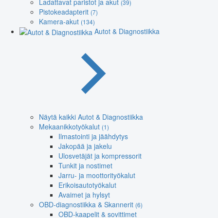
Ladattavat paristot ja akut
(39)
Pistokeadapterit
(7)
Kamera-akut
(134)
Autot & Diagnostiikka
Näytä kaikki Autot & Diagnostiikka
Mekaanikkotyökalut
(1)
Ilmastointi ja jäähdytys
Jakopää ja jakelu
Ulosvetäjät ja kompressorit
Tunkit ja nostimet
Jarru- ja moottorityökalut
Erikoisautotyökalut
Avaimet ja hylsyt
OBD-diagnostiikka & Skannerit
(6)
OBD-kaapelit & sovittimet