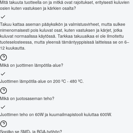
Mitä takuuta tuotteella on ja mitkä ovat rajoitukset, erityisesti kuluvien
osien kuten vastuksen ja kärkien osalta?
Takuu kattaa aseman pääyksikön ja valmistusvirheet, mutta sulkee
nimenomaisesti pois kuluvat osat, kuten vastuksen ja kärjet, jotka
kuluvat normaalissa käytössä. Tarkkaa takuuaikaa ei ole ilmoitettu
tuoteselosteessa, mutta yleensä tämäntyyppisissä laitteissa se on 6–
12 kuukautta.
Mikä on juottimen lämpötila-alue?
Juottimen lämpötila-alue on 200 ºC - 480 ºC.
Mikä on juotosaseman teho?
Juottimen teho on 60W ja kuumailmapistooli kuluttaa 600W.
Sopiiko se SMD- ja BGA-työhön?