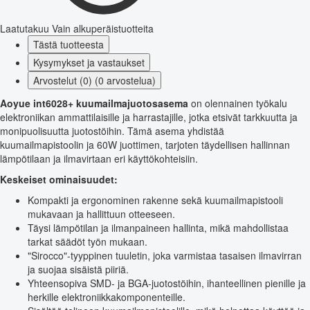
Laatutakuu
Vain alkuperäistuotteita
Tästä tuotteesta
Kysymykset ja vastaukset
Arvostelut (0) (0 arvostelua)
Aoyue int6028+ kuumailmajuotosasema
on olennainen työkalu
elektroniikan ammattilaisille ja harrastajille, jotka etsivät tarkkuutta ja
monipuolisuutta juotostöihin. Tämä asema yhdistää
kuumailmapistoolin ja 60W juottimen, tarjoten täydellisen hallinnan
lämpötilaan ja ilmavirtaan eri käyttökohteisiin.
Keskeiset ominaisuudet:
Kompakti ja ergonominen rakenne sekä kuumailmapistooli
mukavaan ja hallittuun otteeseen.
Täysi lämpötilan ja ilmanpaineen hallinta, mikä mahdollistaa
tarkat säädöt työn mukaan.
"Sirocco"-tyyppinen tuuletin, joka varmistaa tasaisen ilmavirran
ja suojaa sisäistä piiriä.
Yhteensopiva SMD- ja BGA-juotostöihin, ihanteellinen pienille ja
herkille elektroniikkakomponenteille.