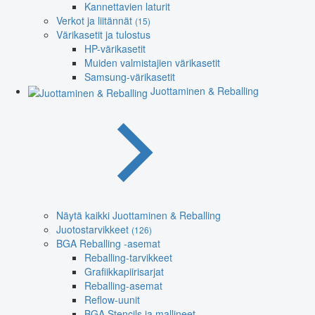
Kannettavien laturit
Verkot ja liitännät
(15)
Värikasetit ja tulostus
HP-värikasetit
Muiden valmistajien värikasetit
Samsung-värikasetit
Juottaminen & Reballing
Näytä kaikki Juottaminen & Reballing
Juotostarvikkeet
(126)
BGA Reballing -asemat
Reballing-tarvikkeet
Grafiikkapiirisarjat
Reballing-asemat
Reflow-uunit
BGA Stencils ja mallineet