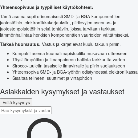
Yhteensopivuus ja tyypilliset käyttökohteet:
Tämä asema sopii erinomaisesti SMD- ja BGA-komponenttien
juotostöihin, elektroniikkakorjauksiin, piirilevyjen asennus- ja
juotostenpoistotöihin sekä tehtäviin, joissa tarvitaan tarkkaa
lämmönhallintaa herkkien komponenttien vaurioiden välttämiseksi.
Tärkeä huomautus:
Vastus ja kärjet eivät kuulu takuun piiriin.
Kompakti asema kuumailmapistoolilla mukavaan otteeseen
Täysi lämpötilan ja ilmanpaineen hallinta tarkkuutta varten
Sirocco-tuuletin tasaiselle ilmavirralle ja piirin suojaukseen
Yhteensopiva SMD- ja BGA-työhön edistyneessä elektroniikassa
Sisältää telineen, suuttimet ja virtajohdon
Asiakkaiden kysymykset ja vastaukset
Esitä kysymys