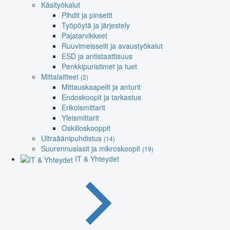
Käsityökalut
Pihdit ja pinsetit
Työpöytä ja järjestely
Pajatarvikkeet
Ruuvimeisselit ja avaustyökalut
ESD ja antistaattisuus
Penkkipuristimet ja tuet
Mittalaitteet
(2)
Mittauskaapelit ja anturit
Endoskoopit ja tarkastus
Erikoismittarit
Yleismittarit
Oskilloskooppit
Ultraäänipuhdistus
(14)
Suurennuslasit ja mikroskoopit
(19)
IT & Yhteydet