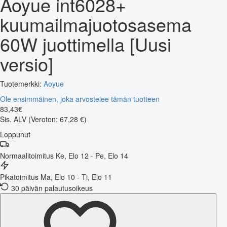
Aoyue int6028+
kuumailmajuotosasema
60W juottimella [Uusi
versio]
Tuotemerkki:
Aoyue
Ole ensimmäinen, joka arvostelee tämän tuotteen
83
,
43
€
Sis. ALV
(Veroton: 67,28 €)
Loppunut
Normaalitoimitus
Ke, Elo 12 - Pe, Elo 14
Pikatoimitus
Ma, Elo 10 - Ti, Elo 11
30 päivän palautusoikeus