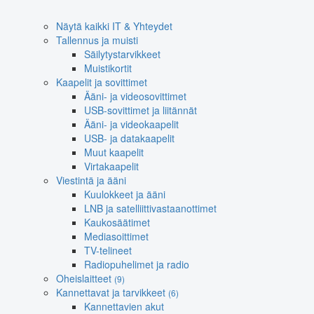
Näytä kaikki IT & Yhteydet
Tallennus ja muisti
Säilytystarvikkeet
Muistikortit
Kaapelit ja sovittimet
Ääni- ja videosovittimet
USB-sovittimet ja liitännät
Ääni- ja videokaapelit
USB- ja datakaapelit
Muut kaapelit
Virtakaapelit
Viestintä ja ääni
Kuulokkeet ja ääni
LNB ja satelliittivastaanottimet
Kaukosäätimet
Mediasoittimet
TV-telineet
Radiopuhelimet ja radio
Oheislaitteet
(9)
Kannettavat ja tarvikkeet
(6)
Kannettavien akut