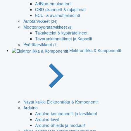
AdBlue-emulaattorit
OBD-skannerit & rajapinnat
ECU- & avainohjelmointi
Autotarvikkeet
(24)
Moottoripyörätarvikkeet
(8)
Takakotelot & kypärätelineet
Tavarankannattimet ja Kapselit
Pyörätarvikkeet
(7)
Elektroniikka & Komponentit
Näytä kaikki Elektroniikka & Komponentit
Arduino
Arduino-komponentit ja tarvikkeet
Arduino-levyt
Arduino Shields ja moduulit