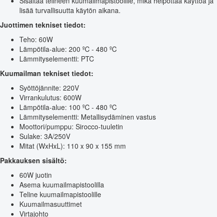
Sisältää telineen kuumailmapistoolille, mikä helpottaa käyttöä ja
lisää turvallisuutta käytön aikana.
Juottimen tekniset tiedot:
Teho: 60W
Lämpötila-alue: 200 ºC - 480 ºC
Lämmityselementti: PTC
Kuumailman tekniset tiedot:
Syöttöjännite: 220V
Virrankulutus: 600W
Lämpötila-alue: 100 ºC - 480 ºC
Lämmityselementti: Metallisydäminen vastus
Moottori/pumppu: Sirocco-tuuletin
Sulake: 3A/250V
Mitat (WxHxL): 110 x 90 x 155 mm
Pakkauksen sisältö:
60W juotin
Asema kuumailmapistoolilla
Teline kuumailmapistoolille
Kuumailmasuuttimet
Virtajohto