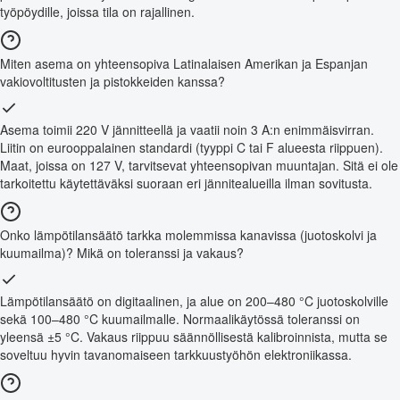
työpöydille, joissa tila on rajallinen.
Miten asema on yhteensopiva Latinalaisen Amerikan ja Espanjan
vakiovoltitusten ja pistokkeiden kanssa?
Asema toimii 220 V jännitteellä ja vaatii noin 3 A:n enimmäisvirran.
Liitin on eurooppalainen standardi (tyyppi C tai F alueesta riippuen).
Maat, joissa on 127 V, tarvitsevat yhteensopivan muuntajan. Sitä ei ole
tarkoitettu käytettäväksi suoraan eri jännitealueilla ilman sovitusta.
Onko lämpötilansäätö tarkka molemmissa kanavissa (juotoskolvi ja
kuumailma)? Mikä on toleranssi ja vakaus?
Lämpötilansäätö on digitaalinen, ja alue on 200–480 °C juotoskolville
sekä 100–480 °C kuumailmalle. Normaalikäytössä toleranssi on
yleensä ±5 °C. Vakaus riippuu säännöllisestä kalibroinnista, mutta se
soveltuu hyvin tavanomaiseen tarkkuustyöhön elektroniikassa.