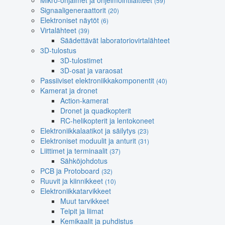
Mikro-ohjaimet ja ohjelmointilaitteet
(59)
Signaaligeneraattorit
(20)
Elektroniset näytöt
(6)
Virtalähteet
(39)
Säädettävät laboratoriovirtalähteet
3D-tulostus
3D-tulostimet
3D-osat ja varaosat
Passiiviset elektroniikkakomponentit
(40)
Kamerat ja dronet
Action-kamerat
Dronet ja quadkopterit
RC-helikopterit ja lentokoneet
Elektroniikkalaatikot ja säilytys
(23)
Elektroniset moduulit ja anturit
(31)
Liittimet ja terminaalit
(37)
Sähköjohdotus
PCB ja Protoboard
(32)
Ruuvit ja kiinnikkeet
(10)
Elektroniikkatarvikkeet
Muut tarvikkeet
Teipit ja liimat
Kemikaalit ja puhdistus