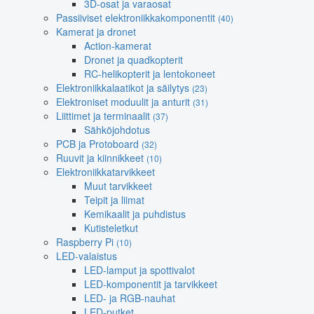
3D-osat ja varaosat
Passiiviset elektroniikkakomponentit
(40)
Kamerat ja dronet
Action-kamerat
Dronet ja quadkopterit
RC-helikopterit ja lentokoneet
Elektroniikkalaatikot ja säilytys
(23)
Elektroniset moduulit ja anturit
(31)
Liittimet ja terminaalit
(37)
Sähköjohdotus
PCB ja Protoboard
(32)
Ruuvit ja kiinnikkeet
(10)
Elektroniikkatarvikkeet
Muut tarvikkeet
Teipit ja liimat
Kemikaalit ja puhdistus
Kutisteletkut
Raspberry Pi
(10)
LED-valaistus
LED-lamput ja spottivalot
LED-komponentit ja tarvikkeet
LED- ja RGB-nauhat
LED-putket