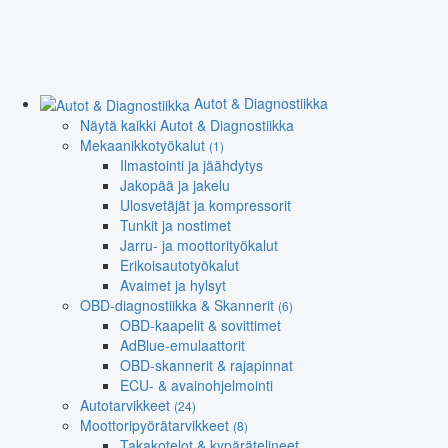
Autot & Diagnostiikka
Näytä kaikki Autot & Diagnostiikka
Mekaanikkotyökalut
(1)
Ilmastointi ja jäähdytys
Jakopää ja jakelu
Ulosvetäjät ja kompressorit
Tunkit ja nostimet
Jarru- ja moottorityökalut
Erikoisautotyökalut
Avaimet ja hylsyt
OBD-diagnostiikka & Skannerit
(6)
OBD-kaapelit & sovittimet
AdBlue-emulaattorit
OBD-skannerit & rajapinnat
ECU- & avainohjelmointi
Autotarvikkeet
(24)
Moottoripyörätarvikkeet
(8)
Takakotelot & kypärätelineet