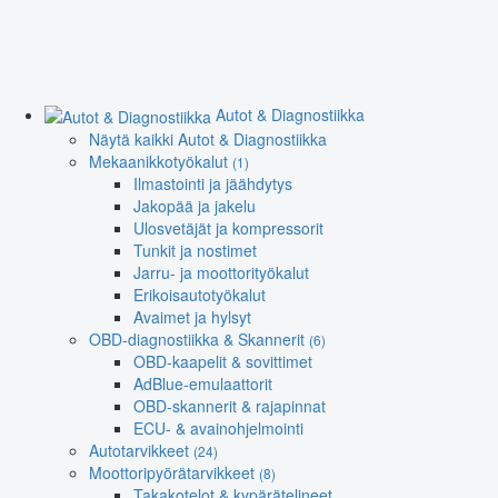
Autot & Diagnostiikka
Näytä kaikki Autot & Diagnostiikka
Mekaanikkotyökalut
(1)
Ilmastointi ja jäähdytys
Jakopää ja jakelu
Ulosvetäjät ja kompressorit
Tunkit ja nostimet
Jarru- ja moottorityökalut
Erikoisautotyökalut
Avaimet ja hylsyt
OBD-diagnostiikka & Skannerit
(6)
OBD-kaapelit & sovittimet
AdBlue-emulaattorit
OBD-skannerit & rajapinnat
ECU- & avainohjelmointi
Autotarvikkeet
(24)
Moottoripyörätarvikkeet
(8)
Takakotelot & kypärätelineet