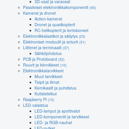
3D-osat ja varaosat
Passiiviset elektroniikkakomponentit
(40)
Kamerat ja dronet
Action-kamerat
Dronet ja quadkopterit
RC-helikopterit ja lentokoneet
Elektroniikkalaatikot ja säilytys
(23)
Elektroniset moduulit ja anturit
(31)
Liittimet ja terminaalit
(37)
Sähköjohdotus
PCB ja Protoboard
(32)
Ruuvit ja kiinnikkeet
(10)
Elektroniikkatarvikkeet
Muut tarvikkeet
Teipit ja liimat
Kemikaalit ja puhdistus
Kutisteletkut
Raspberry Pi
(10)
LED-valaistus
LED-lamput ja spottivalot
LED-komponentit ja tarvikkeet
LED- ja RGB-nauhat
LED-putket