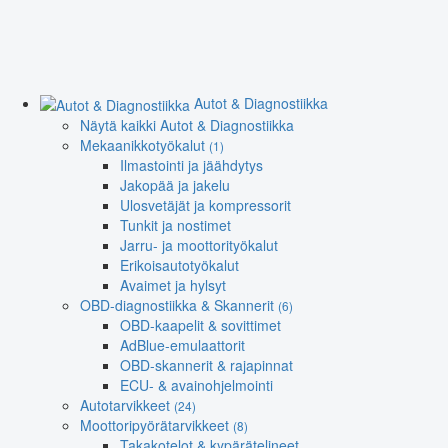
Autot & Diagnostiikka
Näytä kaikki Autot & Diagnostiikka
Mekaanikkotyökalut
(1)
Ilmastointi ja jäähdytys
Jakopää ja jakelu
Ulosvetäjät ja kompressorit
Tunkit ja nostimet
Jarru- ja moottorityökalut
Erikoisautotyökalut
Avaimet ja hylsyt
OBD-diagnostiikka & Skannerit
(6)
OBD-kaapelit & sovittimet
AdBlue-emulaattorit
OBD-skannerit & rajapinnat
ECU- & avainohjelmointi
Autotarvikkeet
(24)
Moottoripyörätarvikkeet
(8)
Takakotelot & kypärätelineet