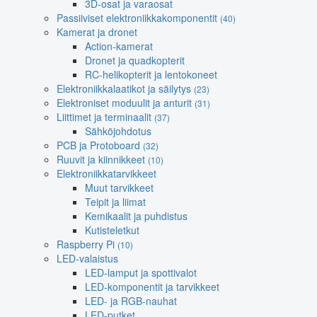
3D-osat ja varaosat
Passiiviset elektroniikkakomponentit
(40)
Kamerat ja dronet
Action-kamerat
Dronet ja quadkopterit
RC-helikopterit ja lentokoneet
Elektroniikkalaatikot ja säilytys
(23)
Elektroniset moduulit ja anturit
(31)
Liittimet ja terminaalit
(37)
Sähköjohdotus
PCB ja Protoboard
(32)
Ruuvit ja kiinnikkeet
(10)
Elektroniikkatarvikkeet
Muut tarvikkeet
Teipit ja liimat
Kemikaalit ja puhdistus
Kutisteletkut
Raspberry Pi
(10)
LED-valaistus
LED-lamput ja spottivalot
LED-komponentit ja tarvikkeet
LED- ja RGB-nauhat
LED-putket