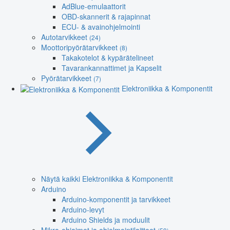
AdBlue-emulaattorit
OBD-skannerit & rajapinnat
ECU- & avainohjelmointi
Autotarvikkeet
(24)
Moottoripyörätarvikkeet
(8)
Takakotelot & kypärätelineet
Tavarankannattimet ja Kapselit
Pyörätarvikkeet
(7)
Elektroniikka & Komponentit
Näytä kaikki Elektroniikka & Komponentit
Arduino
Arduino-komponentit ja tarvikkeet
Arduino-levyt
Arduino Shields ja moduulit