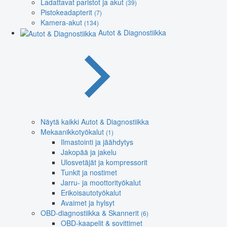
Ladattavat paristot ja akut
(39)
Pistokeadapterit
(7)
Kamera-akut
(134)
Autot & Diagnostiikka
Näytä kaikki Autot & Diagnostiikka
Mekaanikkotyökalut
(1)
Ilmastointi ja jäähdytys
Jakopää ja jakelu
Ulosvetäjät ja kompressorit
Tunkit ja nostimet
Jarru- ja moottorityökalut
Erikoisautotyökalut
Avaimet ja hylsyt
OBD-diagnostiikka & Skannerit
(6)
OBD-kaapelit & sovittimet