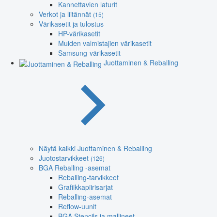
Kannettavien laturit
Verkot ja liitännät
(15)
Värikasetit ja tulostus
HP-värikasetit
Muiden valmistajien värikasetit
Samsung-värikasetit
Juottaminen & Reballing
Näytä kaikki Juottaminen & Reballing
Juotostarvikkeet
(126)
BGA Reballing -asemat
Reballing-tarvikkeet
Grafiikkapiirisarjat
Reballing-asemat
Reflow-uunit
BGA Stencils ja mallineet