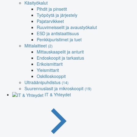
Käsityökalut
Pihdit ja pinsetit
Työpöytä ja järjestely
Pajatarvikkeet
Ruuvimeisselit ja avaustyökalut
ESD ja antistaattisuus
Penkkipuristimet ja tuet
Mittalaitteet
(2)
Mittauskaapelit ja anturit
Endoskoopit ja tarkastus
Erikoismittarit
Yleismittarit
Oskilloskooppit
Ultraäänipuhdistus
(14)
Suurennuslasit ja mikroskoopit
(19)
IT & Yhteydet