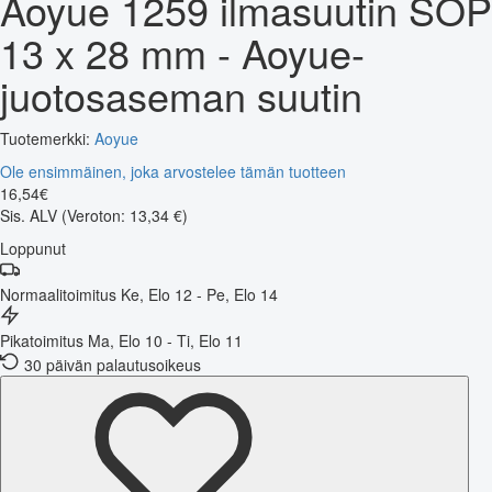
Aoyue 1259 ilmasuutin SOP
13 x 28 mm - Aoyue-
juotosaseman suutin
Tuotemerkki:
Aoyue
Ole ensimmäinen, joka arvostelee tämän tuotteen
16
,
54
€
Sis. ALV
(Veroton: 13,34 €)
Loppunut
Normaalitoimitus
Ke, Elo 12 - Pe, Elo 14
Pikatoimitus
Ma, Elo 10 - Ti, Elo 11
30 päivän palautusoikeus