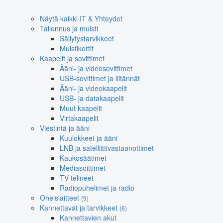
Näytä kaikki IT & Yhteydet
Tallennus ja muisti
Säilytystarvikkeet
Muistikortit
Kaapelit ja sovittimet
Ääni- ja videosovittimet
USB-sovittimet ja liitännät
Ääni- ja videokaapelit
USB- ja datakaapelit
Muut kaapelit
Virtakaapelit
Viestintä ja ääni
Kuulokkeet ja ääni
LNB ja satelliittivastaanottimet
Kaukosäätimet
Mediasoittimet
TV-telineet
Radiopuhelimet ja radio
Oheislaitteet
(9)
Kannettavat ja tarvikkeet
(6)
Kannettavien akut