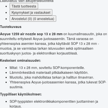
Laatutakuu
Vain alkuperäistuotteita
Tästä tuotteesta
Kysymykset ja vastaukset
Arvostelut (0) (0 arvostelua)
Tuotekuvaus
Aoyue 1259 air nozzle sop 13 x 28 mm
on kuumailmasuutin, joka on
suunniteltu erityisesti Aoyue-juotosasemiin. Tämä varaosa on
yhteensopiva asemien kanssa, jotka käyttävät SOP 13 x 28 mm -
muotoa, ja se varmistaa tarkan istuvuuden sekä optimaalisen
suorituskyvyn juotos- ja elektroniikan korjaustöissä.
Keskeiset ominaisuudet:
Mitat: 13 x 28 mm, sovitettu SOP-komponenteille.
Lämmönkestävä materiaali pitkäaikaiseen käyttöön.
Muotoilu, joka mahdollistaa tarkan ja hallitun ilmavirran.
Yhteensopiva Aoyue-juotosasemien kanssa, jotka tukevat SOP-
suutimia.
Tyypilliset käyttökohteet:
SOP-tyyppisten elektroniikkakomponenttien juottaminen ja
korjaus.