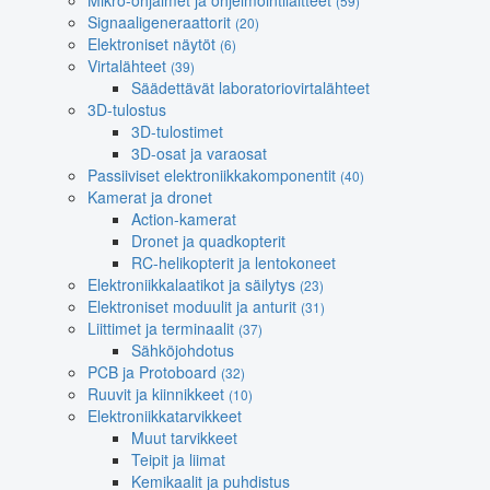
Mikro-ohjaimet ja ohjelmointilaitteet
(59)
Signaaligeneraattorit
(20)
Elektroniset näytöt
(6)
Virtalähteet
(39)
Säädettävät laboratoriovirtalähteet
3D-tulostus
3D-tulostimet
3D-osat ja varaosat
Passiiviset elektroniikkakomponentit
(40)
Kamerat ja dronet
Action-kamerat
Dronet ja quadkopterit
RC-helikopterit ja lentokoneet
Elektroniikkalaatikot ja säilytys
(23)
Elektroniset moduulit ja anturit
(31)
Liittimet ja terminaalit
(37)
Sähköjohdotus
PCB ja Protoboard
(32)
Ruuvit ja kiinnikkeet
(10)
Elektroniikkatarvikkeet
Muut tarvikkeet
Teipit ja liimat
Kemikaalit ja puhdistus