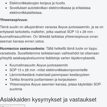
Elektroniikkalevyjen korjaus ja huolto.
Sovellukset autotekniikan elektroniikassa ja erilaisissa
elektroniikkalaitteissa.
Yhteensopivuus:
Tämä suutin on alkuperäinen varaosa Aoyue-juotosasemiin, ja se on
erityisesti tarkoitettu malleihin, jotka vaativat SOP 13 x 28 mm -
kuumailmasuuttimen. On tärkeää tarkistaa yhteensopivuus oman
aseman kanssa ennen ostoa.
Huomautus saatavuudesta:
Tällä hetkellä tämä tuote on loppu
varastosta. Suosittelemme tarkistamaan vaihtoehdot tai ottamaan
yhteyttä asiakaspalveluumme lisätietoja varten täydennyksestä.
Kuumailmasuutin Aoyue-juotosasemiin
SOP 13 x 28 mm -mitat elektroniikkakomponenteille
Lämmönkestävä materiaali parempaan kestävyyteen
Tarkka ilmavirta juottamiseen ja korjaukseen
Yhteensopiva Aoyue-asemien kanssa, joissa käytetään SOP-
suutimia
Asiakkaiden kysymykset ja vastaukset