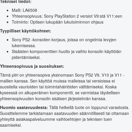
Tekniset tiedot:
Malli: LA6508
Yhteensopivuus: Sony PlayStation 2 versiot V9:stä V11:een
Toiminto: Optisen lukupään lukutoiminnon ohjaus
Tyypilliset käyttökohteet:
Sony PS2 -konsolien korjaus, joissa on ongelmia levyjen
lukemisessa.
Sisäisten komponenttien huolto ja vaihto konsolin käyttöiän
pidentämiseksi.
Yhteensopivuus ja suositukset:
Tämä piiri on yhteensopiva yksinomaan Sony PS2 V9, V10 ja V11 -
mallien kanssa. Sen käyttöä muissa malleissa tai versioissa ei
suositella vaurioiden tai toimintahäiriöiden välttämiseksi. Koska
kyseessä on alkuperäinen komponentti, se varmistaa täydellisen
yhteensopivuuden konsolin sisäisen järjestelmän kanssa.
Huomio saatavuudesta:
Tällä hetkellä tuote on loppunut varastosta.
Suosittelemme tarkistamaan saatavuuden säännöllisesti tai ottamaan
yhteyttä asiakaspalveluumme vaihtoehtojen ja teknisen tuen
saamiseksi.