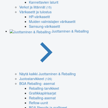
Kannettavien laturit
Verkot ja liitännät
(15)
Värikasetit ja tulostus
HP-värikasetit
Muiden valmistajien värikasetit
Samsung-värikasetit
Juottaminen & Reballing
Näytä kaikki Juottaminen & Reballing
Juotostarvikkeet
(126)
BGA Reballing -asemat
Reballing-tarvikkeet
Grafiikkapiirisarjat
Reballing-asemat
Reflow-uunit
BGA Stencils ja mallineet