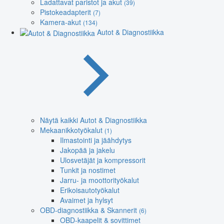
Ladattavat paristot ja akut
(39)
Pistokeadapterit
(7)
Kamera-akut
(134)
Autot & Diagnostiikka
Näytä kaikki Autot & Diagnostiikka
Mekaanikkotyökalut
(1)
Ilmastointi ja jäähdytys
Jakopää ja jakelu
Ulosvetäjät ja kompressorit
Tunkit ja nostimet
Jarru- ja moottorityökalut
Erikoisautotyökalut
Avaimet ja hylsyt
OBD-diagnostiikka & Skannerit
(6)
OBD-kaapelit & sovittimet