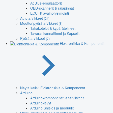
AdBlue-emulaattorit
OBD-skannerit & rajapinnat
ECU- & avainohjelmointi
Autotarvikkeet
(24)
Moottoripyörätarvikkeet
(8)
Takakotelot & kypärätelineet
Tavarankannattimet ja Kapselit
Pyörätarvikkeet
(7)
Elektroniikka & Komponentit
Näytä kaikki Elektroniikka & Komponentit
Arduino
Arduino-komponentit ja tarvikkeet
Arduino-levyt
Arduino Shields ja moduulit