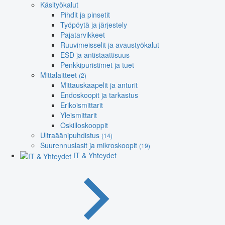
Käsityökalut
Pihdit ja pinsetit
Työpöytä ja järjestely
Pajatarvikkeet
Ruuvimeisselit ja avaustyökalut
ESD ja antistaattisuus
Penkkipuristimet ja tuet
Mittalaitteet
(2)
Mittauskaapelit ja anturit
Endoskoopit ja tarkastus
Erikoismittarit
Yleismittarit
Oskilloskooppit
Ultraäänipuhdistus
(14)
Suurennuslasit ja mikroskoopit
(19)
IT & Yhteydet