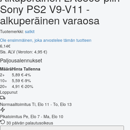
Sony PS2 V9-V11 -
alkuperäinen varaosa
Tuotemerkki:
satkit
Ole ensimmäinen, joka arvostelee tämän tuotteen
6
,
14
€
Sis. ALV
(Veroton: 4,95 €)
Paljousalennukset
Määrä
Hinta
Tallenna
2+
5,89 €
-4%
10+
5,59 €
-9%
20+
4,91 €
-20%
Loppunut
Normaalitoimitus
Ti, Elo 11 - To, Elo 13
Pikatoimitus
Pe, Elo 7 - Ma, Elo 10
30 päivän palautusoikeus