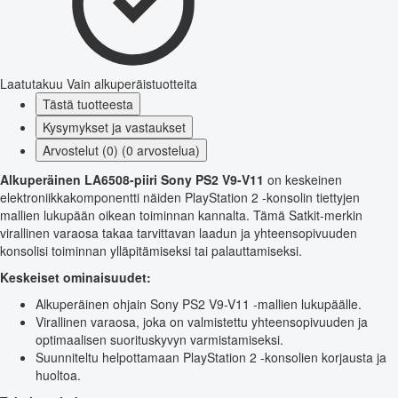
Laatutakuu
Vain alkuperäistuotteita
Tästä tuotteesta
Kysymykset ja vastaukset
Arvostelut (0) (0 arvostelua)
Alkuperäinen LA6508-piiri Sony PS2 V9-V11
on keskeinen
elektroniikkakomponentti näiden PlayStation 2 -konsolin tiettyjen
mallien lukupään oikean toiminnan kannalta. Tämä Satkit-merkin
virallinen varaosa takaa tarvittavan laadun ja yhteensopivuuden
konsolisi toiminnan ylläpitämiseksi tai palauttamiseksi.
Keskeiset ominaisuudet:
Alkuperäinen ohjain Sony PS2 V9-V11 -mallien lukupäälle.
Virallinen varaosa, joka on valmistettu yhteensopivuuden ja
optimaalisen suorituskyvyn varmistamiseksi.
Suunniteltu helpottamaan PlayStation 2 -konsolien korjausta ja
huoltoa.