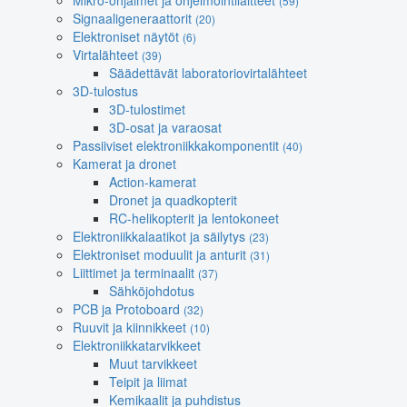
Mikro-ohjaimet ja ohjelmointilaitteet
(59)
Signaaligeneraattorit
(20)
Elektroniset näytöt
(6)
Virtalähteet
(39)
Säädettävät laboratoriovirtalähteet
3D-tulostus
3D-tulostimet
3D-osat ja varaosat
Passiiviset elektroniikkakomponentit
(40)
Kamerat ja dronet
Action-kamerat
Dronet ja quadkopterit
RC-helikopterit ja lentokoneet
Elektroniikkalaatikot ja säilytys
(23)
Elektroniset moduulit ja anturit
(31)
Liittimet ja terminaalit
(37)
Sähköjohdotus
PCB ja Protoboard
(32)
Ruuvit ja kiinnikkeet
(10)
Elektroniikkatarvikkeet
Muut tarvikkeet
Teipit ja liimat
Kemikaalit ja puhdistus