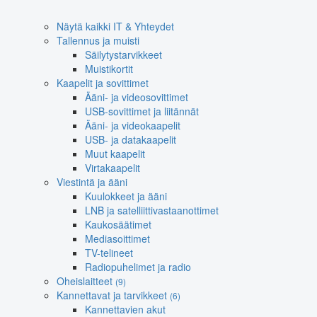
Näytä kaikki IT & Yhteydet
Tallennus ja muisti
Säilytystarvikkeet
Muistikortit
Kaapelit ja sovittimet
Ääni- ja videosovittimet
USB-sovittimet ja liitännät
Ääni- ja videokaapelit
USB- ja datakaapelit
Muut kaapelit
Virtakaapelit
Viestintä ja ääni
Kuulokkeet ja ääni
LNB ja satelliittivastaanottimet
Kaukosäätimet
Mediasoittimet
TV-telineet
Radiopuhelimet ja radio
Oheislaitteet
(9)
Kannettavat ja tarvikkeet
(6)
Kannettavien akut