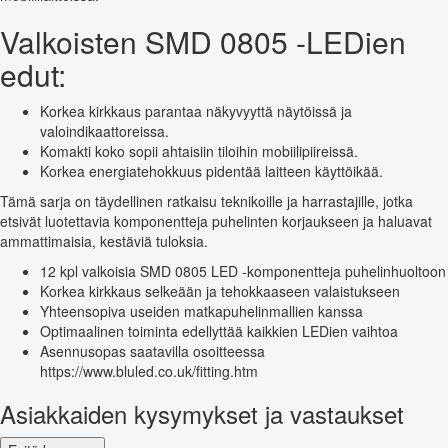
Valkoisten SMD 0805 -LEDien
edut:
Korkea kirkkaus parantaa näkyvyyttä näytöissä ja
valoindikaattoreissa.
Komakti koko sopii ahtaisiin tiloihin mobiilipiireissä.
Korkea energiatehokkuus pidentää laitteen käyttöikää.
Tämä sarja on täydellinen ratkaisu teknikoille ja harrastajille, jotka
etsivät luotettavia komponentteja puhelinten korjaukseen ja haluavat
ammattimaisia, kestäviä tuloksia.
12 kpl valkoisia SMD 0805 LED -komponentteja puhelinhuoltoon
Korkea kirkkaus selkeään ja tehokkaaseen valaistukseen
Yhteensopiva useiden matkapuhelinmallien kanssa
Optimaalinen toiminta edellyttää kaikkien LEDien vaihtoa
Asennusopas saatavilla osoitteessa
https://www.bluled.co.uk/fitting.htm
Asiakkaiden kysymykset ja vastaukset