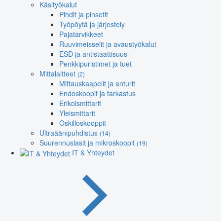
Käsityökalut
Pihdit ja pinsetit
Työpöytä ja järjestely
Pajatarvikkeet
Ruuvimeisselit ja avaustyökalut
ESD ja antistaattisuus
Penkkipuristimet ja tuet
Mittalaitteet
(2)
Mittauskaapelit ja anturit
Endoskoopit ja tarkastus
Erikoismittarit
Yleismittarit
Oskilloskooppit
Ultraäänipuhdistus
(14)
Suurennuslasit ja mikroskoopit
(19)
IT & Yhteydet