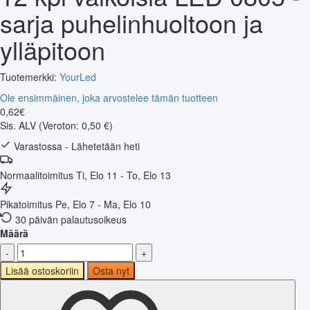
sarja puhelinhuoltoon ja
ylläpitoon
Tuotemerkki:
YourLed
Ole ensimmäinen, joka arvostelee tämän tuotteen
0
,
62
€
Sis. ALV
(Veroton: 0,50 €)
Varastossa - Lähetetään heti
Normaalitoimitus
Ti, Elo 11 - To, Elo 13
Pikatoimitus
Pe, Elo 7 - Ma, Elo 10
30 päivän palautusoikeus
Määrä
-
+
Lisää ostoskoriin
Osta nyt