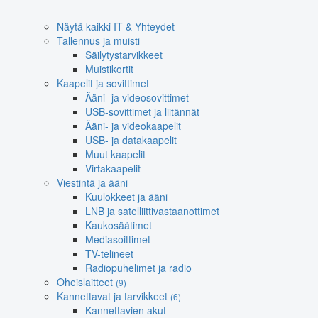
Näytä kaikki IT & Yhteydet
Tallennus ja muisti
Säilytystarvikkeet
Muistikortit
Kaapelit ja sovittimet
Ääni- ja videosovittimet
USB-sovittimet ja liitännät
Ääni- ja videokaapelit
USB- ja datakaapelit
Muut kaapelit
Virtakaapelit
Viestintä ja ääni
Kuulokkeet ja ääni
LNB ja satelliittivastaanottimet
Kaukosäätimet
Mediasoittimet
TV-telineet
Radiopuhelimet ja radio
Oheislaitteet
(9)
Kannettavat ja tarvikkeet
(6)
Kannettavien akut