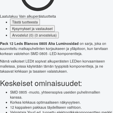
Laatutakuu
Vain alkuperäistuotteita
Tästä tuotteesta
Kysymykset ja vastaukset
Arvostelut (0) (0 arvostelua)
Pack 12 Leds Blancos 0805 Alta Luminosidad
on sarja, joka on
suunniteltu matkapuhelinten korjaukseen ja ylläpitoon, kun tarvitaan
korkean valotehon SMD 0805 -LED-komponentteja.
Nämä valkoiset LEDit sopivat alkuperäisten LEDien korvaamiseen
malleissa, joissa käytetään tämän tyyppisiä komponentteja, ja ne
takaavat kirkkaan ja tasaisen valaistuksen.
Keskeiset ominaisuudet:
SMD 0805 -muoto, yhteensopiva useiden puhelinmallien
kanssa.
Korkea kirkkaus optimaaliseen näkyvyyteen.
12 kappaleen pakkaus täydelliseen vaihtoon.
Valmistaja YourLed, tunnettu elektroniikkakomponenttien merkki.