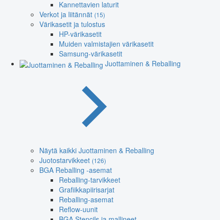
Kannettavien laturit
Verkot ja liitännät
(15)
Värikasetit ja tulostus
HP-värikasetit
Muiden valmistajien värikasetit
Samsung-värikasetit
Juottaminen & Reballing
Näytä kaikki Juottaminen & Reballing
Juotostarvikkeet
(126)
BGA Reballing -asemat
Reballing-tarvikkeet
Grafiikkapiirisarjat
Reballing-asemat
Reflow-uunit
BGA Stencils ja mallineet