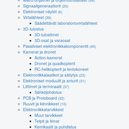
Mikro-ohjaimet ja ohjelmointilaitteet
(59)
Signaaligeneraattorit
(20)
Elektroniset näytöt
(6)
Virtalähteet
(39)
Säädettävät laboratoriovirtalähteet
3D-tulostus
3D-tulostimet
3D-osat ja varaosat
Passiiviset elektroniikkakomponentit
(40)
Kamerat ja dronet
Action-kamerat
Dronet ja quadkopterit
RC-helikopterit ja lentokoneet
Elektroniikkalaatikot ja säilytys
(23)
Elektroniset moduulit ja anturit
(31)
Liittimet ja terminaalit
(37)
Sähköjohdotus
PCB ja Protoboard
(32)
Ruuvit ja kiinnikkeet
(10)
Elektroniikkatarvikkeet
Muut tarvikkeet
Teipit ja liimat
Kemikaalit ja puhdistus