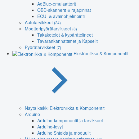
AdBlue-emulaattorit
OBD-skannerit & rajapinnat
ECU- & avainohjelmointi
Autotarvikkeet
(24)
Moottoripyörätarvikkeet
(8)
Takakotelot & kypärätelineet
Tavarankannattimet ja Kapselit
Pyörätarvikkeet
(7)
Elektroniikka & Komponentit
Näytä kaikki Elektroniikka & Komponentit
Arduino
Arduino-komponentit ja tarvikkeet
Arduino-levyt
Arduino Shields ja moduulit