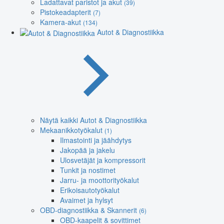
Ladattavat paristot ja akut
(39)
Pistokeadapterit
(7)
Kamera-akut
(134)
Autot & Diagnostiikka
Näytä kaikki Autot & Diagnostiikka
Mekaanikkotyökalut
(1)
Ilmastointi ja jäähdytys
Jakopää ja jakelu
Ulosvetäjät ja kompressorit
Tunkit ja nostimet
Jarru- ja moottorityökalut
Erikoisautotyökalut
Avaimet ja hylsyt
OBD-diagnostiikka & Skannerit
(6)
OBD-kaapelit & sovittimet