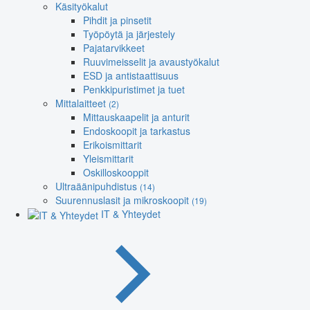
Käsityökalut
Pihdit ja pinsetit
Työpöytä ja järjestely
Pajatarvikkeet
Ruuvimeisselit ja avaustyökalut
ESD ja antistaattisuus
Penkkipuristimet ja tuet
Mittalaitteet
(2)
Mittauskaapelit ja anturit
Endoskoopit ja tarkastus
Erikoismittarit
Yleismittarit
Oskilloskooppit
Ultraäänipuhdistus
(14)
Suurennuslasit ja mikroskoopit
(19)
IT & Yhteydet