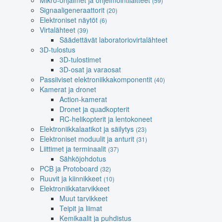
Mikro-ohjaimet ja ohjelmointilaitteet
(59)
Signaaligeneraattorit
(20)
Elektroniset näytöt
(6)
Virtalähteet
(39)
Säädettävät laboratoriovirtalähteet
3D-tulostus
3D-tulostimet
3D-osat ja varaosat
Passiiviset elektroniikkakomponentit
(40)
Kamerat ja dronet
Action-kamerat
Dronet ja quadkopterit
RC-helikopterit ja lentokoneet
Elektroniikkalaatikot ja säilytys
(23)
Elektroniset moduulit ja anturit
(31)
Liittimet ja terminaalit
(37)
Sähköjohdotus
PCB ja Protoboard
(32)
Ruuvit ja kiinnikkeet
(10)
Elektroniikkatarvikkeet
Muut tarvikkeet
Teipit ja liimat
Kemikaalit ja puhdistus