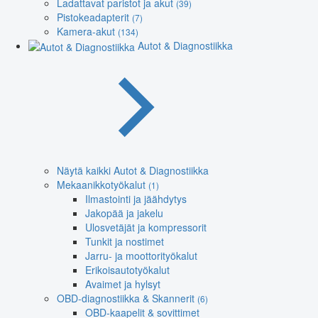
Ladattavat paristot ja akut
(39)
Pistokeadapterit
(7)
Kamera-akut
(134)
Autot & Diagnostiikka
Näytä kaikki Autot & Diagnostiikka
Mekaanikkotyökalut
(1)
Ilmastointi ja jäähdytys
Jakopää ja jakelu
Ulosvetäjät ja kompressorit
Tunkit ja nostimet
Jarru- ja moottorityökalut
Erikoisautotyökalut
Avaimet ja hylsyt
OBD-diagnostiikka & Skannerit
(6)
OBD-kaapelit & sovittimet