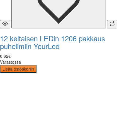
12 keltaisen LEDin 1206 pakkaus
puhelimiin YourLed
0
,
62
€
Varastossa
Lisää ostoskoriin