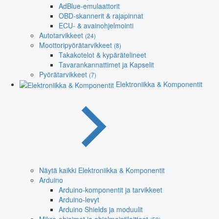
AdBlue-emulaattorit
OBD-skannerit & rajapinnat
ECU- & avainohjelmointi
Autotarvikkeet
(24)
Moottoripyörätarvikkeet
(8)
Takakotelot & kypärätelineet
Tavarankannattimet ja Kapselit
Pyörätarvikkeet
(7)
Elektroniikka & Komponentit
Näytä kaikki Elektroniikka & Komponentit
Arduino
Arduino-komponentit ja tarvikkeet
Arduino-levyt
Arduino Shields ja moduulit