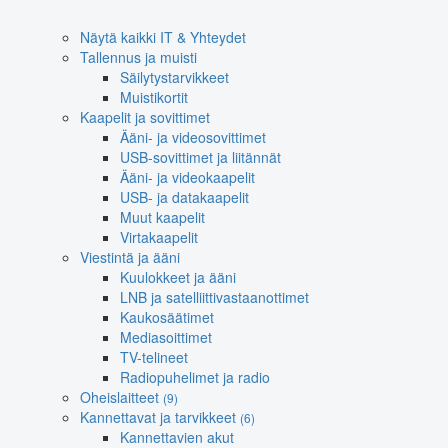
Näytä kaikki IT & Yhteydet
Tallennus ja muisti
Säilytystarvikkeet
Muistikortit
Kaapelit ja sovittimet
Ääni- ja videosovittimet
USB-sovittimet ja liitännät
Ääni- ja videokaapelit
USB- ja datakaapelit
Muut kaapelit
Virtakaapelit
Viestintä ja ääni
Kuulokkeet ja ääni
LNB ja satelliittivastaanottimet
Kaukosäätimet
Mediasoittimet
TV-telineet
Radiopuhelimet ja radio
Oheislaitteet
(9)
Kannettavat ja tarvikkeet
(6)
Kannettavien akut