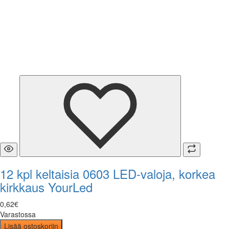
12 kpl keltaisia 0603 LED-valoja, korkea
kirkkaus YourLed
0
,
62
€
Varastossa
Lisää ostoskoriin