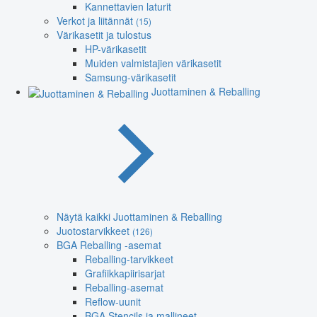
Kannettavien laturit
Verkot ja liitännät
(15)
Värikasetit ja tulostus
HP-värikasetit
Muiden valmistajien värikasetit
Samsung-värikasetit
Juottaminen & Reballing
Näytä kaikki Juottaminen & Reballing
Juotostarvikkeet
(126)
BGA Reballing -asemat
Reballing-tarvikkeet
Grafiikkapiirisarjat
Reballing-asemat
Reflow-uunit
BGA Stencils ja mallineet