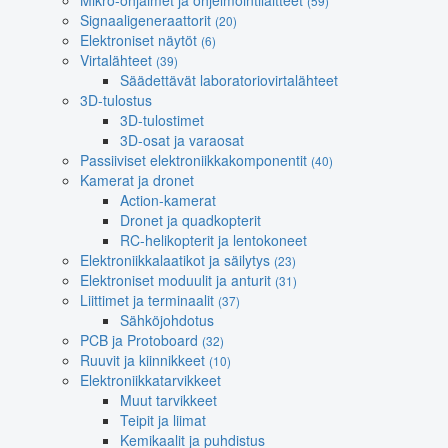
Mikro-ohjaimet ja ohjelmointilaitteet
(59)
Signaaligeneraattorit
(20)
Elektroniset näytöt
(6)
Virtalähteet
(39)
Säädettävät laboratoriovirtalähteet
3D-tulostus
3D-tulostimet
3D-osat ja varaosat
Passiiviset elektroniikkakomponentit
(40)
Kamerat ja dronet
Action-kamerat
Dronet ja quadkopterit
RC-helikopterit ja lentokoneet
Elektroniikkalaatikot ja säilytys
(23)
Elektroniset moduulit ja anturit
(31)
Liittimet ja terminaalit
(37)
Sähköjohdotus
PCB ja Protoboard
(32)
Ruuvit ja kiinnikkeet
(10)
Elektroniikkatarvikkeet
Muut tarvikkeet
Teipit ja liimat
Kemikaalit ja puhdistus