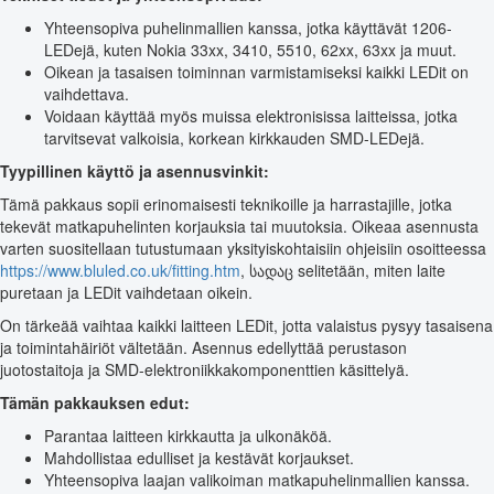
Yhteensopiva puhelinmallien kanssa, jotka käyttävät 1206-
LEDejä, kuten Nokia 33xx, 3410, 5510, 62xx, 63xx ja muut.
Oikean ja tasaisen toiminnan varmistamiseksi kaikki LEDit on
vaihdettava.
Voidaan käyttää myös muissa elektronisissa laitteissa, jotka
tarvitsevat valkoisia, korkean kirkkauden SMD-LEDejä.
Tyypillinen käyttö ja asennusvinkit:
Tämä pakkaus sopii erinomaisesti teknikoille ja harrastajille, jotka
tekevät matkapuhelinten korjauksia tai muutoksia. Oikeaa asennusta
varten suositellaan tutustumaan yksityiskohtaisiin ohjeisiin osoitteessa
https://www.bluled.co.uk/fitting.htm
, სადაც selitetään, miten laite
puretaan ja LEDit vaihdetaan oikein.
On tärkeää vaihtaa kaikki laitteen LEDit, jotta valaistus pysyy tasaisena
ja toimintahäiriöt vältetään. Asennus edellyttää perustason
juotostaitoja ja SMD-elektroniikkakomponenttien käsittelyä.
Tämän pakkauksen edut:
Parantaa laitteen kirkkautta ja ulkonäköä.
Mahdollistaa edulliset ja kestävät korjaukset.
Yhteensopiva laajan valikoiman matkapuhelinmallien kanssa.