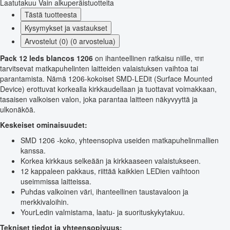
Laatutakuu
Vain alkuperäistuotteita
Tästä tuotteesta
Kysymykset ja vastaukset
Arvostelut (0) (0 arvostelua)
Pack 12 leds blancos 1206
on ihanteellinen ratkaisu niille, যারা
tarvitsevat matkapuhelinten laitteiden valaistuksen vaihtoa tai
parantamista. Nämä 1206-kokoiset SMD-LEDit (Surface Mounted
Device) erottuvat korkealla kirkkaudellaan ja tuottavat voimakkaan,
tasaisen valkoisen valon, joka parantaa laitteen näkyvyyttä ja
ulkonäköä.
Keskeiset ominaisuudet:
SMD 1206 -koko, yhteensopiva useiden matkapuhelinmallien
kanssa.
Korkea kirkkaus selkeään ja kirkkaaseen valaistukseen.
12 kappaleen pakkaus, riittää kaikkien LEDien vaihtoon
useimmissa laitteissa.
Puhdas valkoinen väri, ihanteellinen taustavaloon ja
merkkivaloihin.
YourLedin valmistama, laatu- ja suorituskykytakuu.
Tekniset tiedot ja yhteensopivuus: