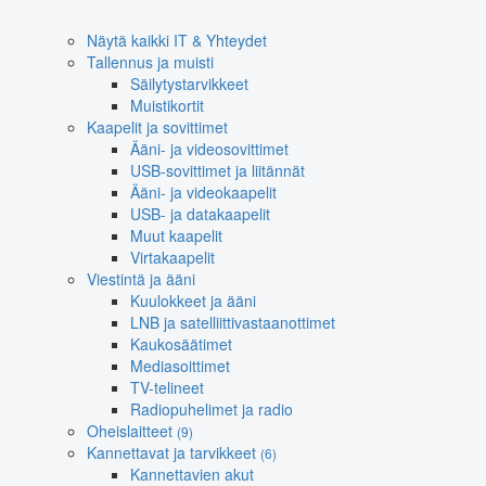
Näytä kaikki IT & Yhteydet
Tallennus ja muisti
Säilytystarvikkeet
Muistikortit
Kaapelit ja sovittimet
Ääni- ja videosovittimet
USB-sovittimet ja liitännät
Ääni- ja videokaapelit
USB- ja datakaapelit
Muut kaapelit
Virtakaapelit
Viestintä ja ääni
Kuulokkeet ja ääni
LNB ja satelliittivastaanottimet
Kaukosäätimet
Mediasoittimet
TV-telineet
Radiopuhelimet ja radio
Oheislaitteet
(9)
Kannettavat ja tarvikkeet
(6)
Kannettavien akut