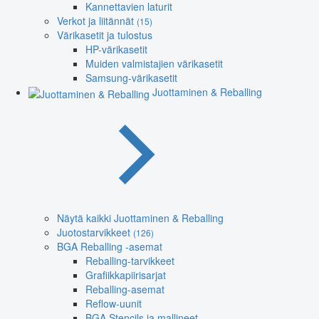
Kannettavien laturit
Verkot ja liitännät
(15)
Värikasetit ja tulostus
HP-värikasetit
Muiden valmistajien värikasetit
Samsung-värikasetit
Juottaminen & Reballing
Näytä kaikki Juottaminen & Reballing
Juotostarvikkeet
(126)
BGA Reballing -asemat
Reballing-tarvikkeet
Grafiikkapiirisarjat
Reballing-asemat
Reflow-uunit
BGA Stencils ja mallineet