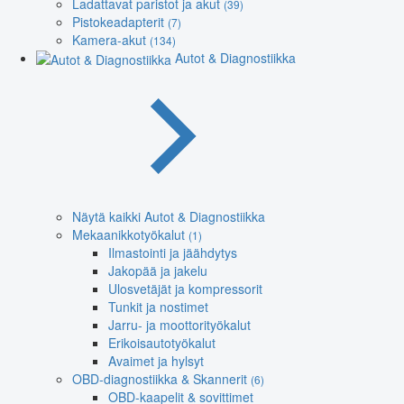
Ladattavat paristot ja akut
(39)
Pistokeadapterit
(7)
Kamera-akut
(134)
Autot & Diagnostiikka
Näytä kaikki Autot & Diagnostiikka
Mekaanikkotyökalut
(1)
Ilmastointi ja jäähdytys
Jakopää ja jakelu
Ulosvetäjät ja kompressorit
Tunkit ja nostimet
Jarru- ja moottorityökalut
Erikoisautotyökalut
Avaimet ja hylsyt
OBD-diagnostiikka & Skannerit
(6)
OBD-kaapelit & sovittimet