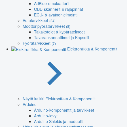
AdBlue-emulaattorit
OBD-skannerit & rajapinnat
ECU- & avainohjelmointi
Autotarvikkeet
(24)
Moottoripyörätarvikkeet
(8)
Takakotelot & kypärätelineet
Tavarankannattimet ja Kapselit
Pyörätarvikkeet
(7)
Elektroniikka & Komponentit
Näytä kaikki Elektroniikka & Komponentit
Arduino
Arduino-komponentit ja tarvikkeet
Arduino-levyt
Arduino Shields ja moduulit