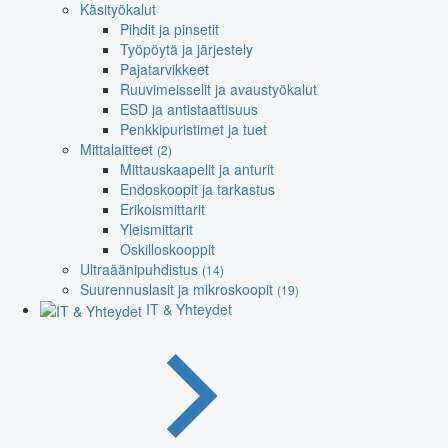
Käsityökalut
Pihdit ja pinsetit
Työpöytä ja järjestely
Pajatarvikkeet
Ruuvimeisselit ja avaustyökalut
ESD ja antistaattisuus
Penkkipuristimet ja tuet
Mittalaitteet
(2)
Mittauskaapelit ja anturit
Endoskoopit ja tarkastus
Erikoismittarit
Yleismittarit
Oskilloskooppit
Ultraäänipuhdistus
(14)
Suurennuslasit ja mikroskoopit
(19)
IT & Yhteydet