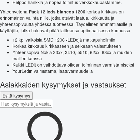
Helppo hankkia ja nopea toimitus verkkokaupastamme.
Yhteenvetona
Pack 12 leds blancos 1206
korkea kirkkaus on
erinomainen valinta niille, jotka etsivät laatua, kirkkautta ja
yhteensopivuutta yhdessä tuotteessa. Täydellinen ammattilaisille ja
käyttäjille, jotka haluavat pitää laitteensa optimaalisessa kunnossa.
12 kpl valkoisia SMD 1206 -LEDejä matkapuhelimiin
Korkea kirkkaus kirkkaaseen ja selkeään valaistukseen
Yhteensopiva Nokia 33xx, 3410, 5510, 62xx, 63xx ja muiden
mallien kanssa
Kaikki LEDit on vaihdettava oikean toiminnan varmistamiseksi
YourLedin valmistama, laatuvarmuudella
Asiakkaiden kysymykset ja vastaukset
Esitä kysymys