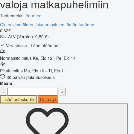
valoja matkapuhelimiin
Tuotemerkki:
YourLed
Ole ensimmäinen, joka arvostelee tämän tuotteen
0
,
62
€
Sis. ALV
(Veroton: 0,50 €)
Varastossa - Lähetetään heti
Normaalitoimitus
Ke, Elo 12 - Pe, Elo 14
Pikatoimitus
Ma, Elo 10 - Ti, Elo 11
30 päivän palautusoikeus
Määrä
-
+
Lisää ostoskoriin
Osta nyt