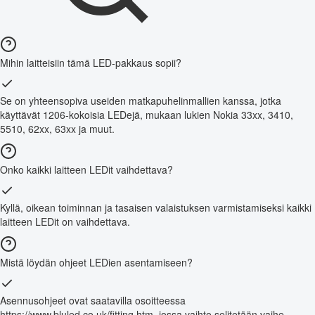
Mihin laitteisiin tämä LED-pakkaus sopii?
Se on yhteensopiva useiden matkapuhelinmallien kanssa, jotka
käyttävät 1206-kokoisia LEDejä, mukaan lukien Nokia 33xx, 3410,
5510, 62xx, 63xx ja muut.
Onko kaikki laitteen LEDit vaihdettava?
Kyllä, oikean toiminnan ja tasaisen valaistuksen varmistamiseksi kaikki
laitteen LEDit on vaihdettava.
Mistä löydän ohjeet LEDien asentamiseen?
Asennusohjeet ovat saatavilla osoitteessa
https://www.bluled.co.uk/fitting.htm, jossa vaihto selitetään vaihe