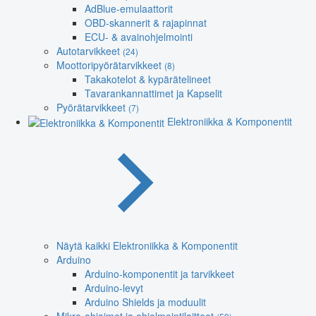
AdBlue-emulaattorit
OBD-skannerit & rajapinnat
ECU- & avainohjelmointi
Autotarvikkeet
(24)
Moottoripyörätarvikkeet
(8)
Takakotelot & kypärätelineet
Tavarankannattimet ja Kapselit
Pyörätarvikkeet
(7)
Elektroniikka & Komponentit
Näytä kaikki Elektroniikka & Komponentit
Arduino
Arduino-komponentit ja tarvikkeet
Arduino-levyt
Arduino Shields ja moduulit