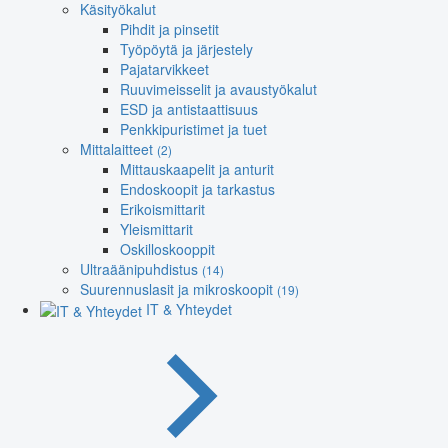
Käsityökalut
Pihdit ja pinsetit
Työpöytä ja järjestely
Pajatarvikkeet
Ruuvimeisselit ja avaustyökalut
ESD ja antistaattisuus
Penkkipuristimet ja tuet
Mittalaitteet
(2)
Mittauskaapelit ja anturit
Endoskoopit ja tarkastus
Erikoismittarit
Yleismittarit
Oskilloskooppit
Ultraäänipuhdistus
(14)
Suurennuslasit ja mikroskoopit
(19)
IT & Yhteydet