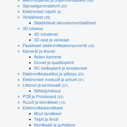
Mikro-ohjaimet ja ohjelmointilaitteet
(59)
Signaaligeneraattorit
(20)
Elektroniset näytöt
(6)
Virtalähteet
(39)
Säädettävät laboratoriovirtalähteet
3D-tulostus
3D-tulostimet
3D-osat ja varaosat
Passiiviset elektroniikkakomponentit
(40)
Kamerat ja dronet
Action-kamerat
Dronet ja quadkopterit
RC-helikopterit ja lentokoneet
Elektroniikkalaatikot ja säilytys
(23)
Elektroniset moduulit ja anturit
(31)
Liittimet ja terminaalit
(37)
Sähköjohdotus
PCB ja Protoboard
(32)
Ruuvit ja kiinnikkeet
(10)
Elektroniikkatarvikkeet
Muut tarvikkeet
Teipit ja liimat
Kemikaalit ja puhdistus