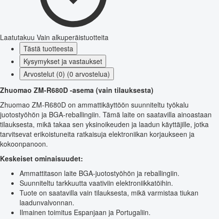
Laatutakuu
Vain alkuperäistuotteita
Tästä tuotteesta
Kysymykset ja vastaukset
Arvostelut (0) (0 arvostelua)
Zhuomao ZM-R680D -asema (vain tilauksesta)
Zhuomao ZM-R680D on ammattikäyttöön suunniteltu työkalu
juotostyöhön ja BGA-reballingiin. Tämä laite on saatavilla ainoastaan
tilauksesta, mikä takaa sen yksinoikeuden ja laadun käyttäjille, jotka
tarvitsevat erikoistuneita ratkaisuja elektroniikan korjaukseen ja
kokoonpanoon.
Keskeiset ominaisuudet:
Ammattitason laite BGA-juotostyöhön ja reballingiin.
Suunniteltu tarkkuutta vaativiin elektroniikkatöihin.
Tuote on saatavilla vain tilauksesta, mikä varmistaa tiukan
laadunvalvonnan.
Ilmainen toimitus Espanjaan ja Portugaliin.