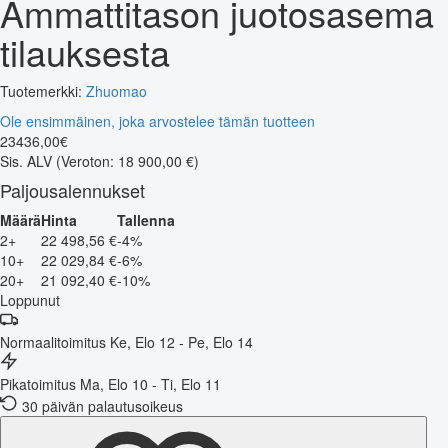
Ammattitason juotosasema
tilauksesta
Tuotemerkki:
Zhuomao
Ole ensimmäinen, joka arvostelee tämän tuotteen
23436
,
00
€
Sis. ALV
(Veroton: 18 900,00 €)
Paljousalennukset
Määrä
Hinta
Tallenna
2+
22 498,56 €
-4%
10+
22 029,84 €
-6%
20+
21 092,40 €
-10%
Loppunut
Normaalitoimitus
Ke, Elo 12 - Pe, Elo 14
Pikatoimitus
Ma, Elo 10 - Ti, Elo 11
30 päivän palautusoikeus