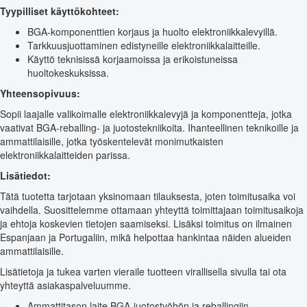
Tyypilliset käyttökohteet:
BGA-komponenttien korjaus ja huolto elektroniikkalevyillä.
Tarkkuusjuottaminen edistyneille elektroniikkalaitteille.
Käyttö teknisissä korjaamoissa ja erikoistuneissa
huoltokeskuksissa.
Yhteensopivuus:
Sopii laajalle valikoimalle elektroniikkalevyjä ja komponentteja, jotka
vaativat BGA-reballing- ja juotostekniikoita. Ihanteellinen teknikoille ja
ammattilaisille, jotka työskentelevät monimutkaisten
elektroniikkalaitteiden parissa.
Lisätiedot:
Tätä tuotetta tarjotaan yksinomaan tilauksesta, joten toimitusaika voi
vaihdella. Suosittelemme ottamaan yhteyttä toimittajaan toimitusaikoja
ja ehtoja koskevien tietojen saamiseksi. Lisäksi toimitus on ilmainen
Espanjaan ja Portugaliin, mikä helpottaa hankintaa näiden alueiden
ammattilaisille.
Lisätietoja ja tukea varten vieraile tuotteen virallisella sivulla tai ota
yhteyttä asiakaspalveluumme.
Ammattitason laite BGA-juotostyöhön ja reballingiin