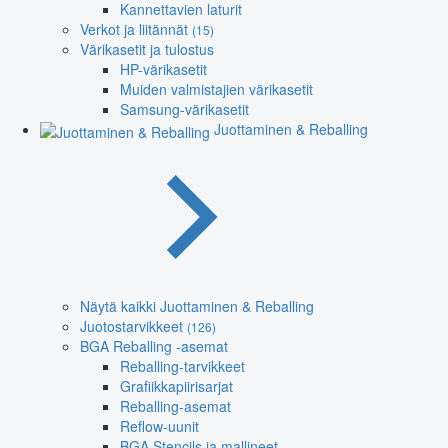
Kannettavien laturit
Verkot ja liitännät
(15)
Värikasetit ja tulostus
HP-värikasetit
Muiden valmistajien värikasetit
Samsung-värikasetit
Juottaminen & Reballing
Näytä kaikki Juottaminen & Reballing
Juotostarvikkeet
(126)
BGA Reballing -asemat
Reballing-tarvikkeet
Grafiikkapiirisarjat
Reballing-asemat
Reflow-uunit
BGA Stencils ja mallineet