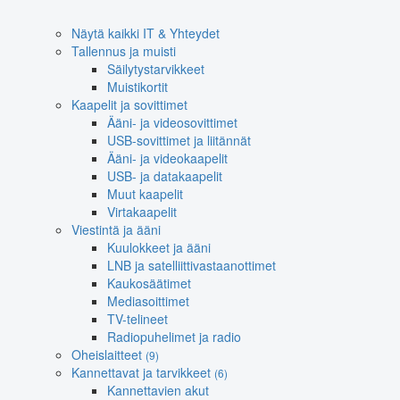
Näytä kaikki IT & Yhteydet
Tallennus ja muisti
Säilytystarvikkeet
Muistikortit
Kaapelit ja sovittimet
Ääni- ja videosovittimet
USB-sovittimet ja liitännät
Ääni- ja videokaapelit
USB- ja datakaapelit
Muut kaapelit
Virtakaapelit
Viestintä ja ääni
Kuulokkeet ja ääni
LNB ja satelliittivastaanottimet
Kaukosäätimet
Mediasoittimet
TV-telineet
Radiopuhelimet ja radio
Oheislaitteet
(9)
Kannettavat ja tarvikkeet
(6)
Kannettavien akut