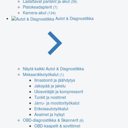
Ladattavat paristot ja akut
(39)
Pistokeadapterit
(7)
Kamera-akut
(134)
Autot & Diagnostiikka
Näytä kaikki Autot & Diagnostiikka
Mekaanikkotyökalut
(1)
Ilmastointi ja jäähdytys
Jakopää ja jakelu
Ulosvetäjät ja kompressorit
Tunkit ja nostimet
Jarru- ja moottorityökalut
Erikoisautotyökalut
Avaimet ja hylsyt
OBD-diagnostiikka & Skannerit
(6)
OBD-kaapelit & sovittimet