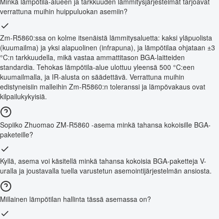
Minkä lämpötila-alueen ja tarkkuuden lämmitysjärjestelmät tarjoavat
verrattuna muihin huippuluokan asemiin?
Zm-R5860:ssa on kolme itsenäistä lämmitysaluetta: kaksi yläpuolista
(kuumailma) ja yksi alapuolinen (infrapuna), ja lämpötilaa ohjataan ±3
°C:n tarkkuudella, mikä vastaa ammattitason BGA-laitteiden
standardia. Tehokas lämpötila-alue ulottuu yleensä 500 °C:een
kuumailmalla, ja IR-alusta on säädettävä. Verrattuna muihin
edistyneisiin malleihin Zm-R5860:n toleranssi ja lämpövakaus ovat
kilpailukykyisiä.
Sopiiko Zhuomao ZM-R5860 -asema minkä tahansa kokoisille BGA-
paketeille?
Kyllä, asema voi käsitellä minkä tahansa kokoisia BGA-paketteja V-
uralla ja joustavalla tuella varustetun asemointijärjestelmän ansiosta.
Millainen lämpötilan hallinta tässä asemassa on?