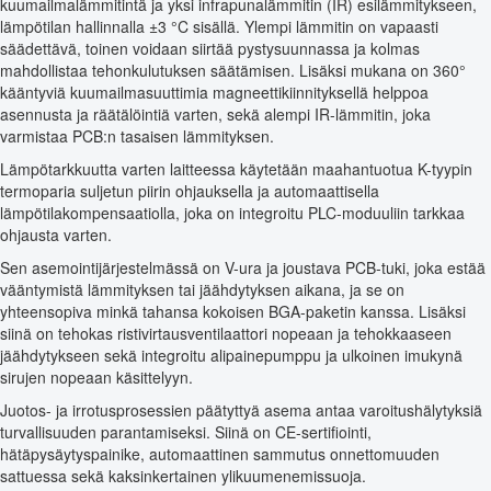
kuumailmalämmitintä ja yksi infrapunalämmitin (IR) esilämmitykseen,
lämpötilan hallinnalla ±3 °C sisällä. Ylempi lämmitin on vapaasti
säädettävä, toinen voidaan siirtää pystysuunnassa ja kolmas
mahdollistaa tehonkulutuksen säätämisen. Lisäksi mukana on 360°
kääntyviä kuumailmasuuttimia magneettikiinnityksellä helppoa
asennusta ja räätälöintiä varten, sekä alempi IR-lämmitin, joka
varmistaa PCB:n tasaisen lämmityksen.
Lämpötarkkuutta varten laitteessa käytetään maahantuotua K-tyypin
termoparia suljetun piirin ohjauksella ja automaattisella
lämpötilakompensaatiolla, joka on integroitu PLC-moduuliin tarkkaa
ohjausta varten.
Sen asemointijärjestelmässä on V-ura ja joustava PCB-tuki, joka estää
vääntymistä lämmityksen tai jäähdytyksen aikana, ja se on
yhteensopiva minkä tahansa kokoisen BGA-paketin kanssa. Lisäksi
siinä on tehokas ristivirtausventilaattori nopeaan ja tehokkaaseen
jäähdytykseen sekä integroitu alipainepumppu ja ulkoinen imukynä
sirujen nopeaan käsittelyyn.
Juotos- ja irrotusprosessien päätyttyä asema antaa varoitushälytyksiä
turvallisuuden parantamiseksi. Siinä on CE-sertifiointi,
hätäpysäytyspainike, automaattinen sammutus onnettomuuden
sattuessa sekä kaksinkertainen ylikuumenemissuoja.