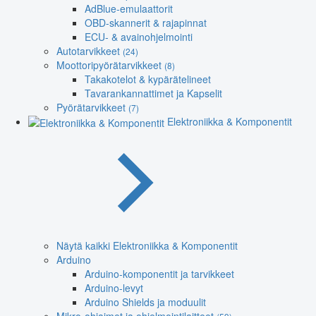
AdBlue-emulaattorit
OBD-skannerit & rajapinnat
ECU- & avainohjelmointi
Autotarvikkeet
(24)
Moottoripyörätarvikkeet
(8)
Takakotelot & kypärätelineet
Tavarankannattimet ja Kapselit
Pyörätarvikkeet
(7)
Elektroniikka & Komponentit
Näytä kaikki Elektroniikka & Komponentit
Arduino
Arduino-komponentit ja tarvikkeet
Arduino-levyt
Arduino Shields ja moduulit