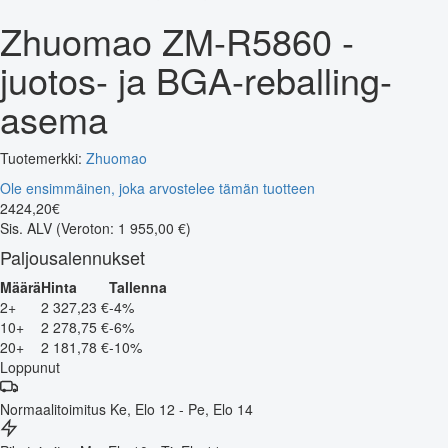
Zhuomao ZM-R5860 -
juotos- ja BGA-reballing-
asema
Tuotemerkki:
Zhuomao
Ole ensimmäinen, joka arvostelee tämän tuotteen
2424
,
20
€
Sis. ALV
(Veroton: 1 955,00 €)
Paljousalennukset
Määrä
Hinta
Tallenna
2+
2 327,23 €
-4%
10+
2 278,75 €
-6%
20+
2 181,78 €
-10%
Loppunut
Normaalitoimitus
Ke, Elo 12 - Pe, Elo 14