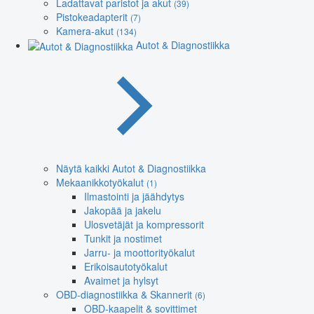
Ladattavat paristot ja akut
(39)
Pistokeadapterit
(7)
Kamera-akut
(134)
Autot & Diagnostiikka
Näytä kaikki Autot & Diagnostiikka
Mekaanikkotyökalut
(1)
Ilmastointi ja jäähdytys
Jakopää ja jakelu
Ulosvetäjät ja kompressorit
Tunkit ja nostimet
Jarru- ja moottorityökalut
Erikoisautotyökalut
Avaimet ja hylsyt
OBD-diagnostiikka & Skannerit
(6)
OBD-kaapelit & sovittimet