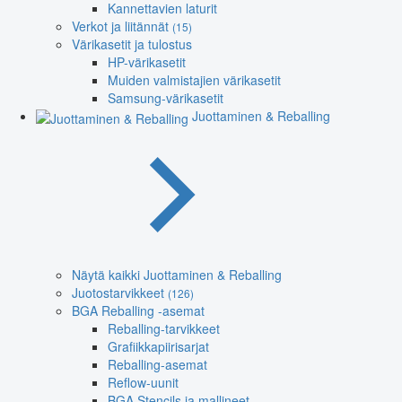
Kannettavien laturit
Verkot ja liitännät
(15)
Värikasetit ja tulostus
HP-värikasetit
Muiden valmistajien värikasetit
Samsung-värikasetit
Juottaminen & Reballing
Näytä kaikki Juottaminen & Reballing
Juotostarvikkeet
(126)
BGA Reballing -asemat
Reballing-tarvikkeet
Grafiikkapiirisarjat
Reballing-asemat
Reflow-uunit
BGA Stencils ja mallineet