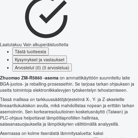
Laatutakuu
Vain alkuperäistuotteita
Tästä tuotteesta
Kysymykset ja vastaukset
Arvostelut (0) (0 arvostelua)
Zhuomao ZM-R5860 -asema
on ammattikäyttöön suunniteltu laite
BGA-juotos- ja reballing-prosesseihin. Se tarjoaa tarkan ohjauksen ja
useita toimintoja elektroniikkalevyjen työskentelyn tehostamiseen.
Tässä mallissa on tarkkuussäätöjärjestelmä X-, Y- ja Z-akseleille
lineaariliukukiskon avulla, mikä mahdollistaa nopean ja erittäin tarkan
asemoinnin. Sen korkearesoluutioinen kosketusnäyttö (Taiwan) ja
PLC-ohjaus helpottavat lämpötilaprofiilien hallintaa,
salasanasuojauksella ja lämpökäyrien välittömällä analyysillä.
Asemassa on kolme itsenäistä lämmitysaluetta: kaksi