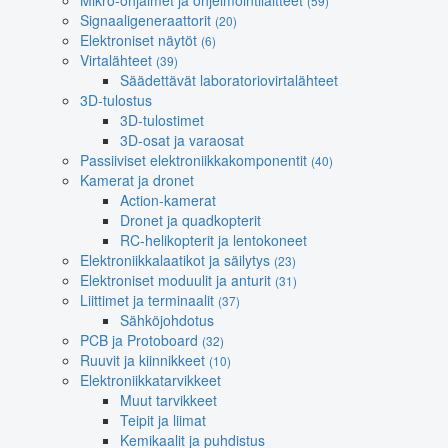
Mikro-ohjaimet ja ohjelmointilaitteet
(59)
Signaaligeneraattorit
(20)
Elektroniset näytöt
(6)
Virtalähteet
(39)
Säädettävät laboratoriovirtalähteet
3D-tulostus
3D-tulostimet
3D-osat ja varaosat
Passiiviset elektroniikkakomponentit
(40)
Kamerat ja dronet
Action-kamerat
Dronet ja quadkopterit
RC-helikopterit ja lentokoneet
Elektroniikkalaatikot ja säilytys
(23)
Elektroniset moduulit ja anturit
(31)
Liittimet ja terminaalit
(37)
Sähköjohdotus
PCB ja Protoboard
(32)
Ruuvit ja kiinnikkeet
(10)
Elektroniikkatarvikkeet
Muut tarvikkeet
Teipit ja liimat
Kemikaalit ja puhdistus