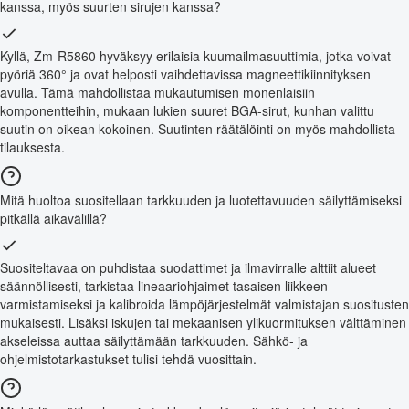
kanssa, myös suurten sirujen kanssa?
Kyllä, Zm-R5860 hyväksyy erilaisia kuumailmasuuttimia, jotka voivat
pyöriä 360° ja ovat helposti vaihdettavissa magneettikiinnityksen
avulla. Tämä mahdollistaa mukautumisen monenlaisiin
komponentteihin, mukaan lukien suuret BGA-sirut, kunhan valittu
suutin on oikean kokoinen. Suutinten räätälöinti on myös mahdollista
tilauksesta.
Mitä huoltoa suositellaan tarkkuuden ja luotettavuuden säilyttämiseksi
pitkällä aikavälillä?
Suositeltavaa on puhdistaa suodattimet ja ilmavirralle alttiit alueet
säännöllisesti, tarkistaa lineaariohjaimet tasaisen liikkeen
varmistamiseksi ja kalibroida lämpöjärjestelmät valmistajan suositusten
mukaisesti. Lisäksi iskujen tai mekaanisen ylikuormituksen välttäminen
akseleissa auttaa säilyttämään tarkkuuden. Sähkö- ja
ohjelmistotarkastukset tulisi tehdä vuosittain.