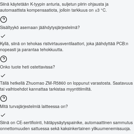
Siinä käytetään K-tyypin anturia, suljetun piirin ohjausta ja
automaattista kompensaatiota, jolloin tarkkuus on ±3 °C.
Sisältyykö asemaan jäähdytysjärjestelmä?
Kyllä, siinä on tehokas ristivirtausventilaattori, joka jäähdyttää PCB:n
nopeasti ja parantaa tehokkuutta.
Onko tuote heti ostettavissa?
Tällä hetkellä Zhuomao ZM-R5860 on loppunut varastosta. Saatavuus
tai vaihtoehdot kannattaa tarkistaa myyntitiimiltä.
Mitä turvajärjestelmiä laitteessa on?
Siinä on CE-sertifiointi, hätäpysäytyspainike, automaattinen sammutus
onnettomuuden sattuessa sekä kaksinkertainen ylikuumenemissuoja.