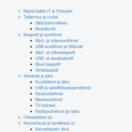
Näytä kaikki IT & Yhteydet
Tallennus ja muisti
Säilytystarvikkeet
Muistikortit
Kaapelit ja sovittimet
Ääni- ja videosovittimet
USB-sovittimet ja liitännät
Ääni- ja videokaapelit
USB- ja datakaapelit
Muut kaapelit
Virtakaapelit
Viestintä ja ääni
Kuulokkeet ja ääni
LNB ja satelliittivastaanottimet
Kaukosäätimet
Mediasoittimet
TV-telineet
Radiopuhelimet ja radio
Oheislaitteet
(9)
Kannettavat ja tarvikkeet
(6)
Kannettavien akut