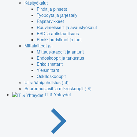
Käsityökalut
Pihdit ja pinsetit
Työpöytä ja järjestely
Pajatarvikkeet
Ruuvimeisselit ja avaustyökalut
ESD ja antistaattisuus
Penkkipuristimet ja tuet
Mittalaitteet
(2)
Mittauskaapelit ja anturit
Endoskoopit ja tarkastus
Erikoismittarit
Yleismittarit
Oskilloskooppit
Ultraäänipuhdistus
(14)
Suurennuslasit ja mikroskoopit
(19)
IT & Yhteydet