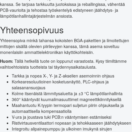
kanssa. Se tarjoaa tarkkuutta juotoksissa ja reballingissa, vähentää
PCB-vaurioita ja tehostaa työskentelyä edistyneen jäähdytys- ja
lämpötilanhallintajärjestelmän ansiosta.
Yhteensopivuus
Yhteensopiva minkä tahansa kokoisten BGA-pakettien ja ilmoitettujen
mittojen sisällä olevien piirilevyjen kanssa, tämä asema soveltuu
monenlaisiin ammattielektroniikan käyttökohteisiin.
Huom:
Tällä hetkellä tuote on loppunut varastosta. Kysy tiimiltämme
vaihtoehtoisista tuotteista tai täydennysaikataulusta.
Tarkka ja nopea X-, Y- ja Z-akselien asemoinnin ohjaus
Korkearesoluutioinen kosketusnäyttö, PLC-ohjaus ja
salasanansuojaus
Kolme itsenäistä lämmitysaluetta ja ±3 °C lämpötilanhallinta
360° kääntyvät kuumailmasuuttimet magneettikiinnityksellä
Maahantuotu K-tyypin termopari suljetun piirin ohjauksella ja
automaattisella kompensaatiolla
V-ura ja joustava tuki PCB:n vääntymisen estämiseksi
Ristivirtausventilaattori nopeaan ja tehokkaaseen jäähdytykseen
Integroitu alipainepumppu ja ulkoinen imukynä sirujen