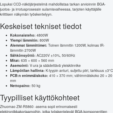
Lopuksi CCD-näköjärjestelmä mahdollistaa tarkan arvioinnin BGA-
juotos- ja irrotusprosessin sulamisvaiheessa, tarjoten käyttäjälle
kriittisen näkymän työskentelyyn.
Keskeiset tekniset tiedot
Kokonaisteho:
4800W
Ylempi lämmitin:
800W
Alemmat lämmittimet:
Toinen lämmitin 1200W, kolmas IR-
lämmitin 2700W
Sähkönsyöttö:
AC220V ±10%, 50/60Hz
Mitat:
635 × 600 × 560 mm
Asemointi:
V-ura ja säädettävä yleiskiinnike
Lämpötilan hallinta:
K-tyypin anturi, suljettu piiri, tarkkuus ±3°C
PCB:n enimmäiskoko:
410 × 370 mm; vähimmäiskoko 20 × 20
mm
Nettopaino:
50 kg
Tyypilliset käyttökohteet
Zhuomao ZM-R5860 -asema sopii erinomaisesti
elektroniikkakorjaamoihin, jotka työskentelevät BGA-komponenttien