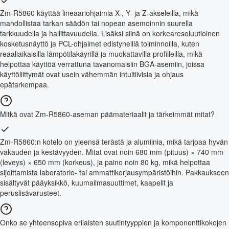
Zm-R5860 käyttää lineaariohjaimia X-, Y- ja Z-akseleilla, mikä
mahdollistaa tarkan säädön tai nopean asemoinnin suurella
tarkkuudella ja hallittavuudella. Lisäksi siinä on korkearesoluutioinen
kosketusnäyttö ja PCL-ohjaimet edistyneillä toiminnoilla, kuten
reaaliaikaisilla lämpötilakäyrillä ja muokattavilla profiileilla, mikä
helpottaa käyttöä verrattuna tavanomaisiin BGA-asemiin, joissa
käyttöliittymät ovat usein vähemmän intuitiivisia ja ohjaus
epätarkempaa.
Mitkä ovat Zm-R5860-aseman päämateriaalit ja tärkeimmät mitat?
Zm-R5860:n kotelo on yleensä terästä ja alumiinia, mikä tarjoaa hyvän
vakauden ja kestävyyden. Mitat ovat noin 680 mm (pituus) × 740 mm
(leveys) × 650 mm (korkeus), ja paino noin 80 kg, mikä helpottaa
sijoittamista laboratorio- tai ammattikorjausympäristöihin. Pakkaukseen
sisältyvät pääyksikkö, kuumailmasuuttimet, kaapelit ja
peruslisävarusteet.
Onko se yhteensopiva erilaisten suutintyyppien ja komponenttikokojen