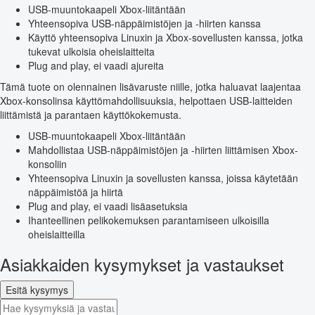
USB-muuntokaapeli Xbox-liitäntään
Yhteensopiva USB-näppäimistöjen ja -hiirten kanssa
Käyttö yhteensopiva Linuxin ja Xbox-sovellusten kanssa, jotka
tukevat ulkoisia oheislaitteita
Plug and play, ei vaadi ajureita
Tämä tuote on olennainen lisävaruste niille, jotka haluavat laajentaa
Xbox-konsolinsa käyttömahdollisuuksia, helpottaen USB-laitteiden
liittämistä ja parantaen käyttökokemusta.
USB-muuntokaapeli Xbox-liitäntään
Mahdollistaa USB-näppäimistöjen ja -hiirten liittämisen Xbox-
konsoliin
Yhteensopiva Linuxin ja sovellusten kanssa, joissa käytetään
näppäimistöä ja hiirtä
Plug and play, ei vaadi lisäasetuksia
Ihanteellinen pelikokemuksen parantamiseen ulkoisilla
oheislaitteilla
Asiakkaiden kysymykset ja vastaukset
Esitä kysymys