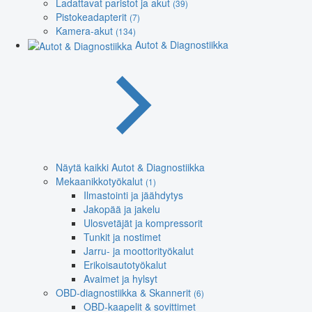
Ladattavat paristot ja akut
(39)
Pistokeadapterit
(7)
Kamera-akut
(134)
Autot & Diagnostiikka
Näytä kaikki Autot & Diagnostiikka
Mekaanikkotyökalut
(1)
Ilmastointi ja jäähdytys
Jakopää ja jakelu
Ulosvetäjät ja kompressorit
Tunkit ja nostimet
Jarru- ja moottorityökalut
Erikoisautotyökalut
Avaimet ja hylsyt
OBD-diagnostiikka & Skannerit
(6)
OBD-kaapelit & sovittimet