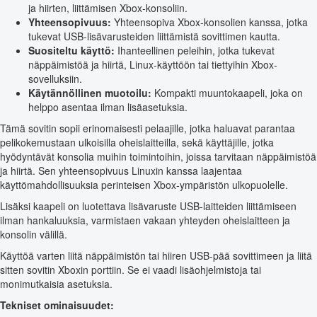
ja hiirten, liittämisen Xbox-konsoliin.
Yhteensopivuus:
Yhteensopiva Xbox-konsolien kanssa, jotka
tukevat USB-lisävarusteiden liittämistä sovittimen kautta.
Suositeltu käyttö:
Ihanteellinen peleihin, jotka tukevat
näppäimistöä ja hiirtä, Linux-käyttöön tai tiettyihin Xbox-
sovelluksiin.
Käytännöllinen muotoilu:
Kompakti muuntokaapeli, joka on
helppo asentaa ilman lisäasetuksia.
Tämä sovitin sopii erinomaisesti pelaajille, jotka haluavat parantaa
pelikokemustaan ulkoisilla oheislaitteilla, sekä käyttäjille, jotka
hyödyntävät konsolia muihin toimintoihin, joissa tarvitaan näppäimistöä
ja hiirtä. Sen yhteensopivuus Linuxin kanssa laajentaa
käyttömahdollisuuksia perinteisen Xbox-ympäristön ulkopuolelle.
Lisäksi kaapeli on luotettava lisävaruste USB-laitteiden liittämiseen
ilman hankaluuksia, varmistaen vakaan yhteyden oheislaitteen ja
konsolin välillä.
Käyttöä varten liitä näppäimistön tai hiiren USB-pää sovittimeen ja liitä
sitten sovitin Xboxin porttiin. Se ei vaadi lisäohjelmistoja tai
monimutkaisia asetuksia.
Tekniset ominaisuudet: