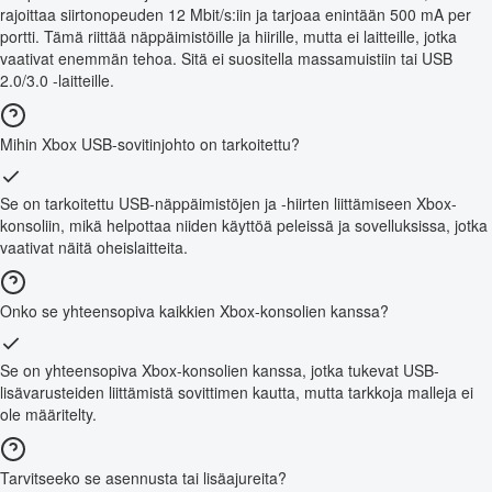
rajoittaa siirtonopeuden 12 Mbit/s:iin ja tarjoaa enintään 500 mA per
portti. Tämä riittää näppäimistöille ja hiirille, mutta ei laitteille, jotka
vaativat enemmän tehoa. Sitä ei suositella massamuistiin tai USB
2.0/3.0 -laitteille.
Mihin Xbox USB-sovitinjohto on tarkoitettu?
Se on tarkoitettu USB-näppäimistöjen ja -hiirten liittämiseen Xbox-
konsoliin, mikä helpottaa niiden käyttöä peleissä ja sovelluksissa, jotka
vaativat näitä oheislaitteita.
Onko se yhteensopiva kaikkien Xbox-konsolien kanssa?
Se on yhteensopiva Xbox-konsolien kanssa, jotka tukevat USB-
lisävarusteiden liittämistä sovittimen kautta, mutta tarkkoja malleja ei
ole määritelty.
Tarvitseeko se asennusta tai lisäajureita?