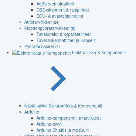
AdBlue-emulaattorit
OBD-skannerit & rajapinnat
ECU- & avainohjelmointi
Autotarvikkeet
(24)
Moottoripyörätarvikkeet
(8)
Takakotelot & kypärätelineet
Tavarankannattimet ja Kapselit
Pyörätarvikkeet
(7)
Elektroniikka & Komponentit
Näytä kaikki Elektroniikka & Komponentit
Arduino
Arduino-komponentit ja tarvikkeet
Arduino-levyt
Arduino Shields ja moduulit