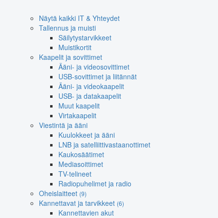
Näytä kaikki IT & Yhteydet
Tallennus ja muisti
Säilytystarvikkeet
Muistikortit
Kaapelit ja sovittimet
Ääni- ja videosovittimet
USB-sovittimet ja liitännät
Ääni- ja videokaapelit
USB- ja datakaapelit
Muut kaapelit
Virtakaapelit
Viestintä ja ääni
Kuulokkeet ja ääni
LNB ja satelliittivastaanottimet
Kaukosäätimet
Mediasoittimet
TV-telineet
Radiopuhelimet ja radio
Oheislaitteet
(9)
Kannettavat ja tarvikkeet
(6)
Kannettavien akut