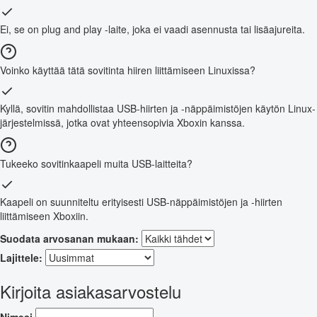
Ei, se on plug and play -laite, joka ei vaadi asennusta tai lisäajureita.
Voinko käyttää tätä sovitinta hiiren liittämiseen Linuxissa?
Kyllä, sovitin mahdollistaa USB-hiirten ja -näppäimistöjen käytön Linux-
järjestelmissä, jotka ovat yhteensopivia Xboxin kanssa.
Tukeeko sovitinkaapeli muita USB-laitteita?
Kaapeli on suunniteltu erityisesti USB-näppäimistöjen ja -hiirten
liittämiseen Xboxiin.
Suodata arvosanan mukaan:
Lajittele:
Kirjoita asiakasarvostelu
Nimesi