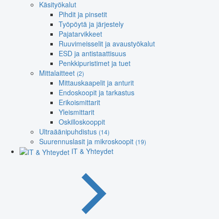
Käsityökalut
Pihdit ja pinsetit
Työpöytä ja järjestely
Pajatarvikkeet
Ruuvimeisselit ja avaustyökalut
ESD ja antistaattisuus
Penkkipuristimet ja tuet
Mittalaitteet
(2)
Mittauskaapelit ja anturit
Endoskoopit ja tarkastus
Erikoismittarit
Yleismittarit
Oskilloskooppit
Ultraäänipuhdistus
(14)
Suurennuslasit ja mikroskoopit
(19)
IT & Yhteydet