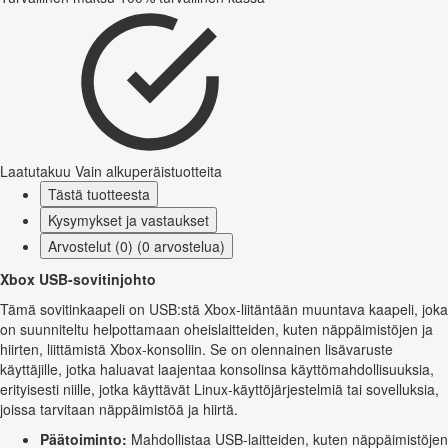
Laatutakuu
Vain alkuperäistuotteita
Tästä tuotteesta
Kysymykset ja vastaukset
Arvostelut (0) (0 arvostelua)
Xbox USB-sovitinjohto
Tämä sovitinkaapeli on USB:stä Xbox-liitäntään muuntava kaapeli, joka
on suunniteltu helpottamaan oheislaitteiden, kuten näppäimistöjen ja
hiirten, liittämistä Xbox-konsoliin. Se on olennainen lisävaruste
käyttäjille, jotka haluavat laajentaa konsolinsa käyttömahdollisuuksia,
erityisesti niille, jotka käyttävät Linux-käyttöjärjestelmiä tai sovelluksia,
joissa tarvitaan näppäimistöä ja hiirtä.
Päätoiminto:
Mahdollistaa USB-laitteiden, kuten näppäimistöjen