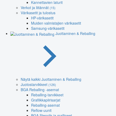
Kannettavien laturit
Verkot ja liitännät
(15)
Värikasetit ja tulostus
HP-värikasetit
Muiden valmistajien värikasetit
Samsung-värikasetit
Juottaminen & Reballing
Näytä kaikki Juottaminen & Reballing
Juotostarvikkeet
(126)
BGA Reballing -asemat
Reballing-tarvikkeet
Grafiikkapiirisarjat
Reballing-asemat
Reflow-uunit
BGA Stencils ja mallineet