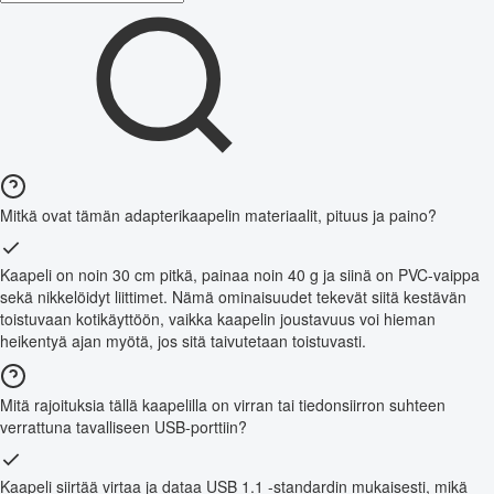
Mitkä ovat tämän adapterikaapelin materiaalit, pituus ja paino?
Kaapeli on noin 30 cm pitkä, painaa noin 40 g ja siinä on PVC-vaippa
sekä nikkelöidyt liittimet. Nämä ominaisuudet tekevät siitä kestävän
toistuvaan kotikäyttöön, vaikka kaapelin joustavuus voi hieman
heikentyä ajan myötä, jos sitä taivutetaan toistuvasti.
Mitä rajoituksia tällä kaapelilla on virran tai tiedonsiirron suhteen
verrattuna tavalliseen USB-porttiin?
Kaapeli siirtää virtaa ja dataa USB 1.1 -standardin mukaisesti, mikä