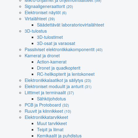
Mikro-ohjaimet ja ohjelmointilaitteet
(59)
Signaaligeneraattorit
(20)
Elektroniset näytöt
(6)
Virtalähteet
(39)
Säädettävät laboratoriovirtalähteet
3D-tulostus
3D-tulostimet
3D-osat ja varaosat
Passiiviset elektroniikkakomponentit
(40)
Kamerat ja dronet
Action-kamerat
Dronet ja quadkopterit
RC-helikopterit ja lentokoneet
Elektroniikkalaatikot ja säilytys
(23)
Elektroniset moduulit ja anturit
(31)
Liittimet ja terminaalit
(37)
Sähköjohdotus
PCB ja Protoboard
(32)
Ruuvit ja kiinnikkeet
(10)
Elektroniikkatarvikkeet
Muut tarvikkeet
Teipit ja liimat
Kemikaalit ja puhdistus