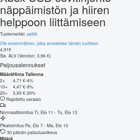
näppäimistön ja hiiren
helppoon liittämiseen
Tuotemerkki:
satkit
Ole ensimmäinen, joka arvostelee tämän tuotteen
4
,
91
€
Sis. ALV
(Veroton: 3,96 €)
Paljousalennukset
Määrä
Hinta
Tallenna
2+
4,71 €
-4%
10+
4,47 €
-9%
20+
3,93 €
-20%
Rajoitettu varasto
Normaalitoimitus
Ti, Elo 11 - To, Elo 13
Pikatoimitus
Pe, Elo 7 - Ma, Elo 10
30 päivän palautusoikeus
Määrä