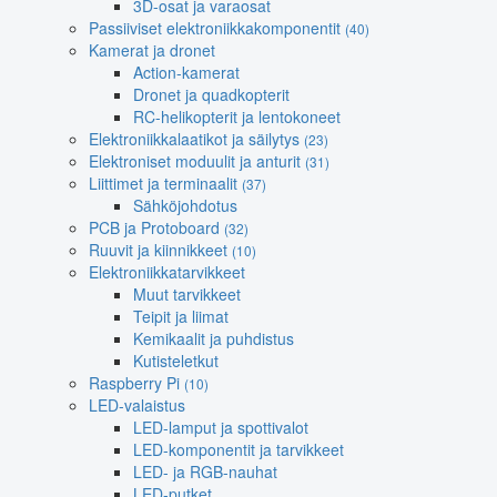
3D-osat ja varaosat
Passiiviset elektroniikkakomponentit
(40)
Kamerat ja dronet
Action-kamerat
Dronet ja quadkopterit
RC-helikopterit ja lentokoneet
Elektroniikkalaatikot ja säilytys
(23)
Elektroniset moduulit ja anturit
(31)
Liittimet ja terminaalit
(37)
Sähköjohdotus
PCB ja Protoboard
(32)
Ruuvit ja kiinnikkeet
(10)
Elektroniikkatarvikkeet
Muut tarvikkeet
Teipit ja liimat
Kemikaalit ja puhdistus
Kutisteletkut
Raspberry Pi
(10)
LED-valaistus
LED-lamput ja spottivalot
LED-komponentit ja tarvikkeet
LED- ja RGB-nauhat
LED-putket