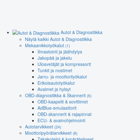
Autot & Diagnostiikka
Näytä kaikki Autot & Diagnostiikka
Mekaanikkotyökalut
(1)
Ilmastointi ja jäähdytys
Jakopää ja jakelu
Ulosvetäjät ja kompressorit
Tunkit ja nostimet
Jarru- ja moottorityökalut
Erikoisautotyökalut
Avaimet ja hylsyt
OBD-diagnostiikka & Skannerit
(6)
OBD-kaapelit & sovittimet
AdBlue-emulaattorit
OBD-skannerit & rajapinnat
ECU- & avainohjelmointi
Autotarvikkeet
(24)
Moottoripyörätarvikkeet
(8)
Takakotelot & kypärätelineet