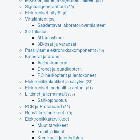
Mikro-ohjaimet ja ohjelmointilaitteet
(59)
Signaaligeneraattorit
(20)
Elektroniset näytöt
(6)
Virtalähteet
(39)
Säädettävät laboratoriovirtalähteet
3D-tulostus
3D-tulostimet
3D-osat ja varaosat
Passiiviset elektroniikkakomponentit
(40)
Kamerat ja dronet
Action-kamerat
Dronet ja quadkopterit
RC-helikopterit ja lentokoneet
Elektroniikkalaatikot ja säilytys
(23)
Elektroniset moduulit ja anturit
(31)
Liittimet ja terminaalit
(37)
Sähköjohdotus
PCB ja Protoboard
(32)
Ruuvit ja kiinnikkeet
(10)
Elektroniikkatarvikkeet
Muut tarvikkeet
Teipit ja liimat
Kemikaalit ja puhdistus