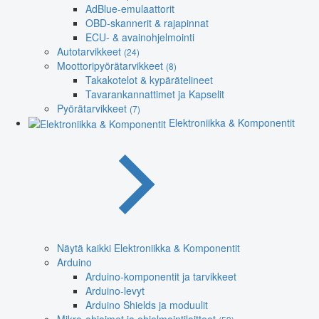
AdBlue-emulaattorit
OBD-skannerit & rajapinnat
ECU- & avainohjelmointi
Autotarvikkeet
(24)
Moottoripyörätarvikkeet
(8)
Takakotelot & kypärätelineet
Tavarankannattimet ja Kapselit
Pyörätarvikkeet
(7)
Elektroniikka & Komponentit
Näytä kaikki Elektroniikka & Komponentit
Arduino
Arduino-komponentit ja tarvikkeet
Arduino-levyt
Arduino Shields ja moduulit