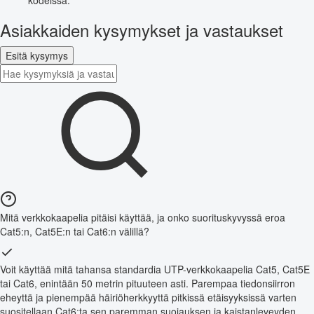
Asiakkaiden kysymykset ja vastaukset
Esitä kysymys
Mitä verkkokaapelia pitäisi käyttää, ja onko suorituskyvyssä eroa
Cat5:n, Cat5E:n tai Cat6:n välillä?
Voit käyttää mitä tahansa standardia UTP-verkkokaapelia Cat5, Cat5E
tai Cat6, enintään 50 metrin pituuteen asti. Parempaa tiedonsiirron
eheyttä ja pienempää häiriöherkkyyttä pitkissä etäisyyksissä varten
suositellaan Cat6:ta sen paremman suojauksen ja kaistanleveyden