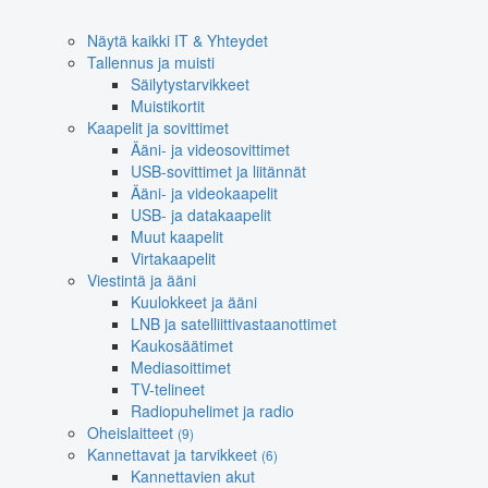
Näytä kaikki IT & Yhteydet
Tallennus ja muisti
Säilytystarvikkeet
Muistikortit
Kaapelit ja sovittimet
Ääni- ja videosovittimet
USB-sovittimet ja liitännät
Ääni- ja videokaapelit
USB- ja datakaapelit
Muut kaapelit
Virtakaapelit
Viestintä ja ääni
Kuulokkeet ja ääni
LNB ja satelliittivastaanottimet
Kaukosäätimet
Mediasoittimet
TV-telineet
Radiopuhelimet ja radio
Oheislaitteet
(9)
Kannettavat ja tarvikkeet
(6)
Kannettavien akut