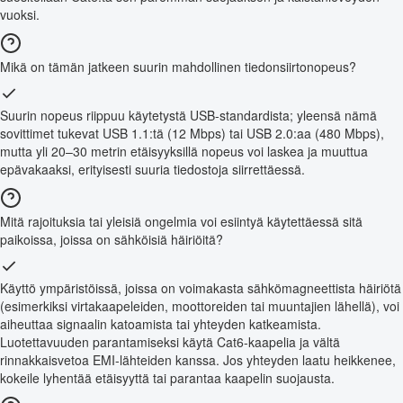
vuoksi.
Mikä on tämän jatkeen suurin mahdollinen tiedonsiirtonopeus?
Suurin nopeus riippuu käytetystä USB-standardista; yleensä nämä
sovittimet tukevat USB 1.1:tä (12 Mbps) tai USB 2.0:aa (480 Mbps),
mutta yli 20–30 metrin etäisyyksillä nopeus voi laskea ja muuttua
epävakaaksi, erityisesti suuria tiedostoja siirrettäessä.
Mitä rajoituksia tai yleisiä ongelmia voi esiintyä käytettäessä sitä
paikoissa, joissa on sähköisiä häiriöitä?
Käyttö ympäristöissä, joissa on voimakasta sähkömagneettista häiriötä
(esimerkiksi virtakaapeleiden, moottoreiden tai muuntajien lähellä), voi
aiheuttaa signaalin katoamista tai yhteyden katkeamista.
Luotettavuuden parantamiseksi käytä Cat6-kaapelia ja vältä
rinnakkaisvetoa EMI-lähteiden kanssa. Jos yhteyden laatu heikkenee,
kokeile lyhentää etäisyyttä tai parantaa kaapelin suojausta.