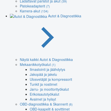
Ladattavat paristot ja akut
(39)
Pistokeadapterit
(7)
Kamera-akut
(134)
Autot & Diagnostiikka
Näytä kaikki Autot & Diagnostiikka
Mekaanikkotyökalut
(1)
Ilmastointi ja jäähdytys
Jakopää ja jakelu
Ulosvetäjät ja kompressorit
Tunkit ja nostimet
Jarru- ja moottorityökalut
Erikoisautotyökalut
Avaimet ja hylsyt
OBD-diagnostiikka & Skannerit
(6)
OBD-kaapelit & sovittimet