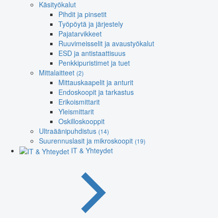
Käsityökalut
Pihdit ja pinsetit
Työpöytä ja järjestely
Pajatarvikkeet
Ruuvimeisselit ja avaustyökalut
ESD ja antistaattisuus
Penkkipuristimet ja tuet
Mittalaitteet
(2)
Mittauskaapelit ja anturit
Endoskoopit ja tarkastus
Erikoismittarit
Yleismittarit
Oskilloskooppit
Ultraäänipuhdistus
(14)
Suurennuslasit ja mikroskoopit
(19)
IT & Yhteydet