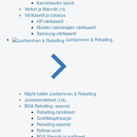
Kannettavien laturit
Verkot ja liitännät
(15)
Värikasetit ja tulostus
HP-värikasetit
Muiden valmistajien värikasetit
Samsung-värikasetit
Juottaminen & Reballing
Näytä kaikki Juottaminen & Reballing
Juotostarvikkeet
(126)
BGA Reballing -asemat
Reballing-tarvikkeet
Grafiikkapiirisarjat
Reballing-asemat
Reflow-uunit
BGA Stencils ja mallineet