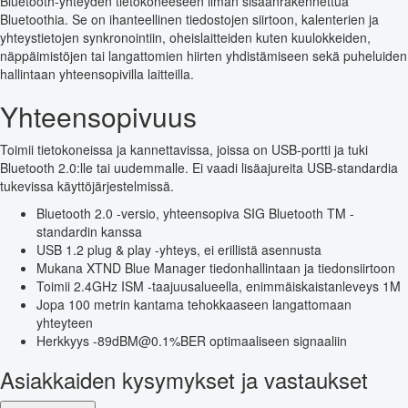
Bluetooth-yhteyden tietokoneeseen ilman sisäänrakennettua
Bluetoothia. Se on ihanteellinen tiedostojen siirtoon, kalenterien ja
yhteystietojen synkronointiin, oheislaitteiden kuten kuulokkeiden,
näppäimistöjen tai langattomien hiirten yhdistämiseen sekä puheluiden
hallintaan yhteensopivilla laitteilla.
Yhteensopivuus
Toimii tietokoneissa ja kannettavissa, joissa on USB-portti ja tuki
Bluetooth 2.0:lle tai uudemmalle. Ei vaadi lisäajureita USB-standardia
tukevissa käyttöjärjestelmissä.
Bluetooth 2.0 -versio, yhteensopiva SIG Bluetooth TM -
standardin kanssa
USB 1.2 plug & play -yhteys, ei erillistä asennusta
Mukana XTND Blue Manager tiedonhallintaan ja tiedonsiirtoon
Toimii 2.4GHz ISM -taajuusalueella, enimmäiskaistanleveys 1M
Jopa 100 metrin kantama tehokkaaseen langattomaan
yhteyteen
Herkkyys -89dBM@0.1%BER optimaaliseen signaaliin
Asiakkaiden kysymykset ja vastaukset