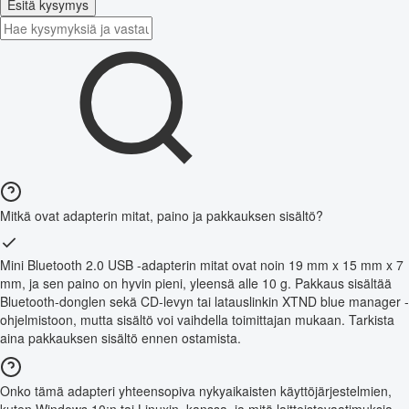
Esitä kysymys
Mitkä ovat adapterin mitat, paino ja pakkauksen sisältö?
Mini Bluetooth 2.0 USB -adapterin mitat ovat noin 19 mm x 15 mm x 7
mm, ja sen paino on hyvin pieni, yleensä alle 10 g. Pakkaus sisältää
Bluetooth-donglen sekä CD-levyn tai latauslinkin XTND blue manager -
ohjelmistoon, mutta sisältö voi vaihdella toimittajan mukaan. Tarkista
aina pakkauksen sisältö ennen ostamista.
Onko tämä adapteri yhteensopiva nykyaikaisten käyttöjärjestelmien,
kuten Windows 10:n tai Linuxin, kanssa, ja mitä laitteistovaatimuksia