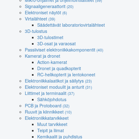
Mikro-ohjaimet ja ohjelmointilaitteet
(59)
Signaaligeneraattorit
(20)
Elektroniset näytöt
(6)
Virtalähteet
(39)
Säädettävät laboratoriovirtalähteet
3D-tulostus
3D-tulostimet
3D-osat ja varaosat
Passiiviset elektroniikkakomponentit
(40)
Kamerat ja dronet
Action-kamerat
Dronet ja quadkopterit
RC-helikopterit ja lentokoneet
Elektroniikkalaatikot ja säilytys
(23)
Elektroniset moduulit ja anturit
(31)
Liittimet ja terminaalit
(37)
Sähköjohdotus
PCB ja Protoboard
(32)
Ruuvit ja kiinnikkeet
(10)
Elektroniikkatarvikkeet
Muut tarvikkeet
Teipit ja liimat
Kemikaalit ja puhdistus