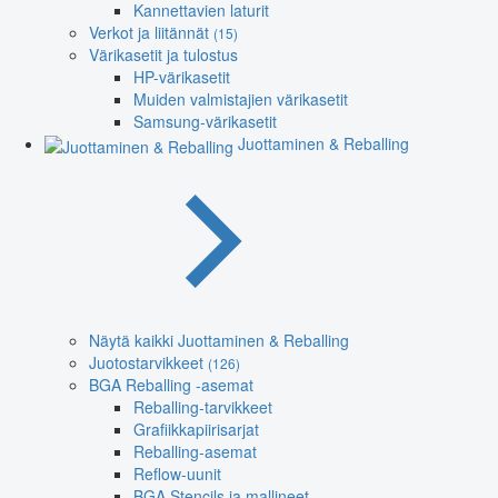
Kannettavien laturit
Verkot ja liitännät
(15)
Värikasetit ja tulostus
HP-värikasetit
Muiden valmistajien värikasetit
Samsung-värikasetit
Juottaminen & Reballing
Näytä kaikki Juottaminen & Reballing
Juotostarvikkeet
(126)
BGA Reballing -asemat
Reballing-tarvikkeet
Grafiikkapiirisarjat
Reballing-asemat
Reflow-uunit
BGA Stencils ja mallineet