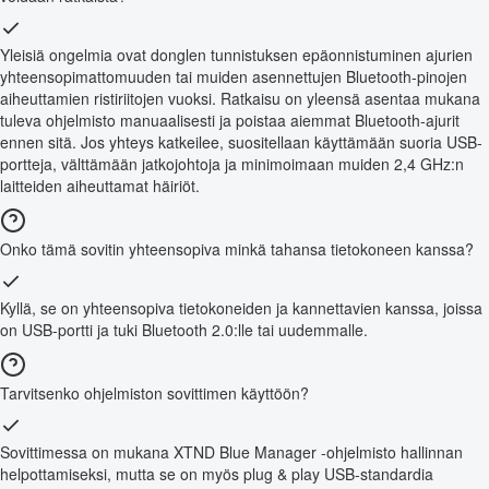
Yleisiä ongelmia ovat donglen tunnistuksen epäonnistuminen ajurien
yhteensopimattomuuden tai muiden asennettujen Bluetooth-pinojen
aiheuttamien ristiriitojen vuoksi. Ratkaisu on yleensä asentaa mukana
tuleva ohjelmisto manuaalisesti ja poistaa aiemmat Bluetooth-ajurit
ennen sitä. Jos yhteys katkeilee, suositellaan käyttämään suoria USB-
portteja, välttämään jatkojohtoja ja minimoimaan muiden 2,4 GHz:n
laitteiden aiheuttamat häiriöt.
Onko tämä sovitin yhteensopiva minkä tahansa tietokoneen kanssa?
Kyllä, se on yhteensopiva tietokoneiden ja kannettavien kanssa, joissa
on USB-portti ja tuki Bluetooth 2.0:lle tai uudemmalle.
Tarvitsenko ohjelmiston sovittimen käyttöön?
Sovittimessa on mukana XTND Blue Manager -ohjelmisto hallinnan
helpottamiseksi, mutta se on myös plug & play USB-standardia