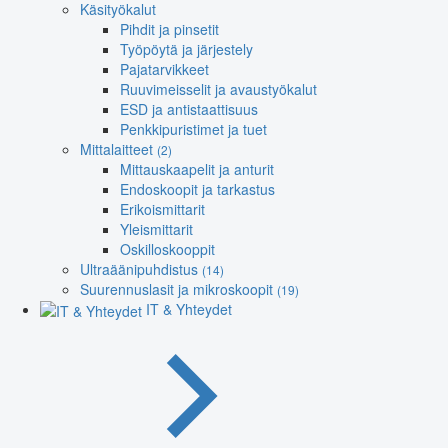
Käsityökalut
Pihdit ja pinsetit
Työpöytä ja järjestely
Pajatarvikkeet
Ruuvimeisselit ja avaustyökalut
ESD ja antistaattisuus
Penkkipuristimet ja tuet
Mittalaitteet
(2)
Mittauskaapelit ja anturit
Endoskoopit ja tarkastus
Erikoismittarit
Yleismittarit
Oskilloskooppit
Ultraäänipuhdistus
(14)
Suurennuslasit ja mikroskoopit
(19)
IT & Yhteydet