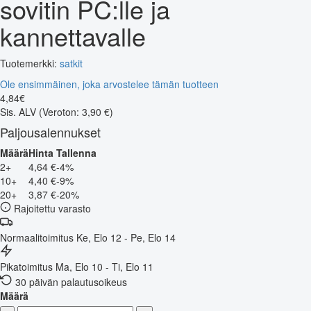
sovitin PC:lle ja
kannettavalle
Tuotemerkki:
satkit
Ole ensimmäinen, joka arvostelee tämän tuotteen
4
,
84
€
Sis. ALV
(Veroton: 3,90 €)
Paljousalennukset
Määrä
Hinta
Tallenna
2+
4,64 €
-4%
10+
4,40 €
-9%
20+
3,87 €
-20%
Rajoitettu varasto
Normaalitoimitus
Ke, Elo 12 - Pe, Elo 14
Pikatoimitus
Ma, Elo 10 - Ti, Elo 11
30 päivän palautusoikeus
Määrä