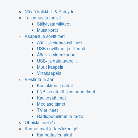
Näytä kaikki IT & Yhteydet
Tallennus ja muisti
Säilytystarvikkeet
Muistikortit
Kaapelit ja sovittimet
Ääni- ja videosovittimet
USB-sovittimet ja liitännät
Ääni- ja videokaapelit
USB- ja datakaapelit
Muut kaapelit
Virtakaapelit
Viestintä ja ääni
Kuulokkeet ja ääni
LNB ja satelliittivastaanottimet
Kaukosäätimet
Mediasoittimet
TV-telineet
Radiopuhelimet ja radio
Oheislaitteet
(9)
Kannettavat ja tarvikkeet
(6)
Kannettavien akut