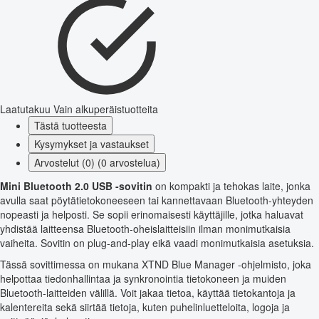
Laatutakuu
Vain alkuperäistuotteita
Tästä tuotteesta
Kysymykset ja vastaukset
Arvostelut (0) (0 arvostelua)
Mini Bluetooth 2.0 USB -sovitin
on kompakti ja tehokas laite, jonka
avulla saat pöytätietokoneeseen tai kannettavaan Bluetooth-yhteyden
nopeasti ja helposti. Se sopii erinomaisesti käyttäjille, jotka haluavat
yhdistää laitteensa Bluetooth-oheislaitteisiin ilman monimutkaisia
vaiheita. Sovitin on plug-and-play eikä vaadi monimutkaisia asetuksia.
Tässä sovittimessa on mukana XTND Blue Manager -ohjelmisto, joka
helpottaa tiedonhallintaa ja synkronointia tietokoneen ja muiden
Bluetooth-laitteiden välillä. Voit jakaa tietoa, käyttää tietokantoja ja
kalentereita sekä siirtää tietoja, kuten puhelinluetteloita, logoja ja