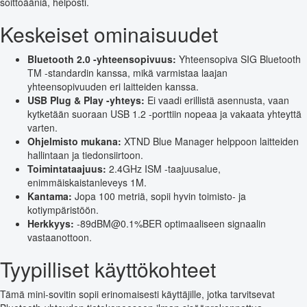
soittoääniä, helposti.
Keskeiset ominaisuudet
Bluetooth 2.0 -yhteensopivuus:
Yhteensopiva SIG Bluetooth
TM -standardin kanssa, mikä varmistaa laajan
yhteensopivuuden eri laitteiden kanssa.
USB Plug & Play -yhteys:
Ei vaadi erillistä asennusta, vaan
kytketään suoraan USB 1.2 -porttiin nopeaa ja vakaata yhteyttä
varten.
Ohjelmisto mukana:
XTND Blue Manager helppoon laitteiden
hallintaan ja tiedonsiirtoon.
Toimintataajuus:
2.4GHz ISM -taajuusalue,
enimmäiskaistanleveys 1M.
Kantama:
Jopa 100 metriä, sopii hyvin toimisto- ja
kotiympäristöön.
Herkkyys:
-89dBM@0.1%BER optimaaliseen signaalin
vastaanottoon.
Tyypilliset käyttökohteet
Tämä mini-sovitin sopii erinomaisesti käyttäjille, jotka tarvitsevat