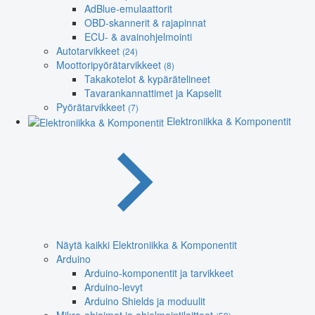
AdBlue-emulaattorit
OBD-skannerit & rajapinnat
ECU- & avainohjelmointi
Autotarvikkeet
(24)
Moottoripyörätarvikkeet
(8)
Takakotelot & kypärätelineet
Tavarankannattimet ja Kapselit
Pyörätarvikkeet
(7)
Elektroniikka & Komponentit
Näytä kaikki Elektroniikka & Komponentit
Arduino
Arduino-komponentit ja tarvikkeet
Arduino-levyt
Arduino Shields ja moduulit