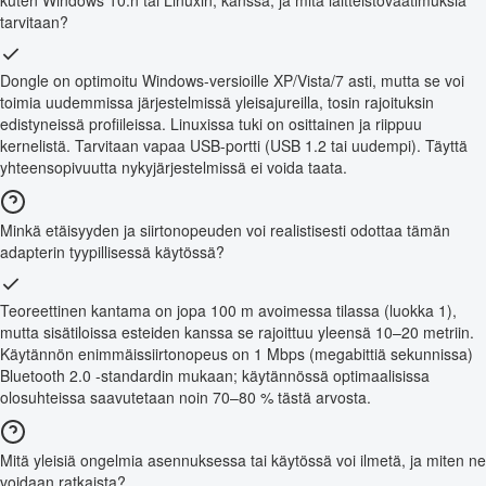
tarvitaan?
Dongle on optimoitu Windows-versioille XP/Vista/7 asti, mutta se voi
toimia uudemmissa järjestelmissä yleisajureilla, tosin rajoituksin
edistyneissä profiileissa. Linuxissa tuki on osittainen ja riippuu
kernelistä. Tarvitaan vapaa USB-portti (USB 1.2 tai uudempi). Täyttä
yhteensopivuutta nykyjärjestelmissä ei voida taata.
Minkä etäisyyden ja siirtonopeuden voi realistisesti odottaa tämän
adapterin tyypillisessä käytössä?
Teoreettinen kantama on jopa 100 m avoimessa tilassa (luokka 1),
mutta sisätiloissa esteiden kanssa se rajoittuu yleensä 10–20 metriin.
Käytännön enimmäissiirtonopeus on 1 Mbps (megabittiä sekunnissa)
Bluetooth 2.0 -standardin mukaan; käytännössä optimaalisissa
olosuhteissa saavutetaan noin 70–80 % tästä arvosta.
Mitä yleisiä ongelmia asennuksessa tai käytössä voi ilmetä, ja miten ne
voidaan ratkaista?