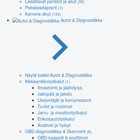
Ladattavat paristot ja akut
(39)
Pistokeadapterit
(7)
Kamera-akut
(134)
Autot & Diagnostiikka
Näytä kaikki Autot & Diagnostiikka
Mekaanikkotyökalut
(1)
Ilmastointi ja jäähdytys
Jakopää ja jakelu
Ulosvetäjät ja kompressorit
Tunkit ja nostimet
Jarru- ja moottorityökalut
Erikoisautotyökalut
Avaimet ja hylsyt
OBD-diagnostiikka & Skannerit
(6)
OBD-kaapelit & sovittimet